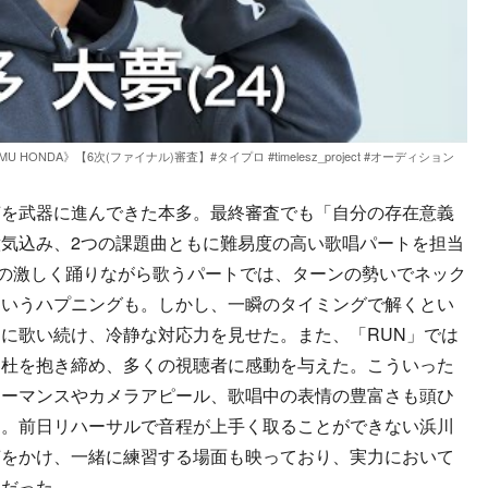
IROMU HONDA》【6次(ファイナル)審査】#タイプロ #timelesz_project #オーディション
を武器に進んできた本多。最終審査でも「自分の存在意義
気込み、2つの課題曲ともに難易度の高い歌唱パートを担当
arty」の激しく踊りながら歌うパートでは、ターンの勢いでネック
というハプニングも。しかし、一瞬のタイミングで解くとい
に歌い続け、冷静な対応力を見せた。また、「RUN」では
周杜を抱き締め、多くの視聴者に感動を与えた。こういった
ォーマンスやカメラアピール、歌唱中の表情の豊富さも頭ひ
る。前日リハーサルで音程が上手く取ることができない浜川
声をかけ、一緒に練習する場面も映っており、実力において
生だった。