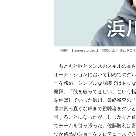
［086］【timelesz project】《006／浜川 路己 R
もともと歌とダンスのスキルの高さ
オーディションにおいて初めてのグルー
ーを務め、シンプルな服装ではあり
発揮。「殻を破ってほしい」という
を伸ばしていった浜川。最終審査の「
瞳の真っ直ぐな輝きで視聴者をグッと惹き付
当することになったが、しっかりと
でチームを引っ張った。佐藤勝利は
つか路己のショーをプロデュースで