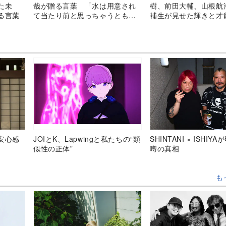
た未
哉が贈る言葉 「水は用意され
樹、前田大輔、山根航
る言葉
て当たり前と思っちゃうともっ
補生が見せた輝きと才
たいない」
を振り返る
安心感
JOIとK、Lapwingと私たちの“類
SHINTANI × ISHIY
似性の正体”
噂の真相
も