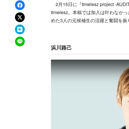
Facebookでシェア
2月15日に『timelesz project
timelesz。本稿では加入は叶わ
xでポスト
めた3人の元候補生の活躍と奮闘を振
はてなブックマーク
LINEで送る
浜川路己