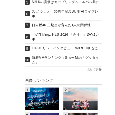
M!LKの真価はカップリング＆アルバム曲に
スガ シカオ、30周年記念BUNTAIライブレ
ポ
日向坂46 三期生が育んだ4人の関係性
『s**t kingz FES 2026 「会社」』DAY2レ
ポ
Liella! リレーインタビュー Vol.9：岬 なこ
新着MVランキング：Snow Man「グッタイ
ム」
22:12更新
画像ランキング