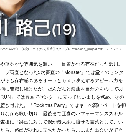
OI HAMAGAWA》【6次(ファイナル)審査】#タイプロ #timelesz_project #オーディション
や華やかな雰囲気を纏い、一目置かれる存在だった浜川。
プ審査となった3次審査の「Monster」では堂々のセンタ
ながらも存在感のあるオーラとカメラ映えするアピール力を
指摘に苦戦し続けたが、だんだんと楽曲を自分のものして羽
RUN」では冒頭でセンターに立って歌い出しを務め、その
けた。「Rock this Party」ではキーの高いパートを担
踊りながら歌い切り、最後まで圧巻のパフォーマンススキル
審査後に「路己に対して僕が最大級に渡せる言葉として、い
きたら、路己がそれに立ちたかったら……また出会いができ