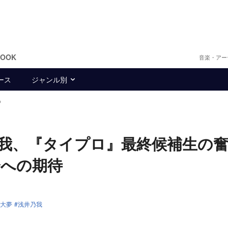
BOOK
音楽・アー
ース
ジャンル別
る
我、『タイプロ』最終候補生の
会への期待
大夢
浅井乃我