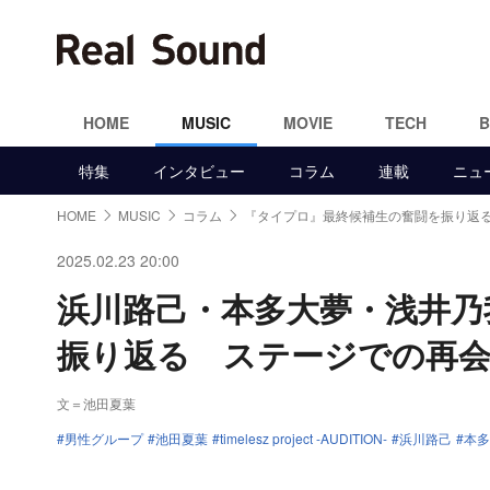
HOME
MUSIC
MOVIE
TECH
特集
インタビュー
コラム
連載
ニュ
HOME
MUSIC
コラム
『タイプロ』最終候補生の奮闘を振り返
2025.02.23 20:00
浜川路己・本多大夢・浅井乃
振り返る ステージでの再
文＝池田夏葉
男性グループ
池田夏葉
timelesz project -AUDITION-
浜川路己
本多