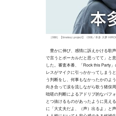
［088］【timelesz project】《008／本多 大夢 H
豊かに伸び、感情に訴えかける歌声
で言うとボーカルだと思ってて」と意
した。審査本番、「Rock this P
レスがマイクに引っかかってしまう
う判断をし、何事もなかったかのよう
向き合って涙を流しながら歌う猪俣
咄嗟の判断によるアドリブ的なパフ
とつ抜けるものがあったように見え
に「大丈夫だよ、（声）出るよ」と
も人柄においても安心感のある候補