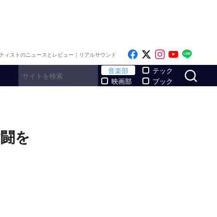
Like on Facebook
Follow on x
Follow on I
Follow o
Follo
ティストのニュースとレビュー｜リアルサウンド
サ
音楽部
テック
映画部
ブック
奮闘を