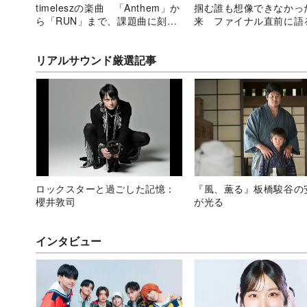
timeleszの楽曲 「Anthem」か
掴む誰も想像できなかっ
ら「RUN」まで、課題曲に刻ま
来 ファイナル直前に語
れたストーリー
リアルサウンド厳選記事
ロックスターと過ごした記憶：
『風、薫る』板橋駿谷の
櫻井敦司
が光る
インタビュー