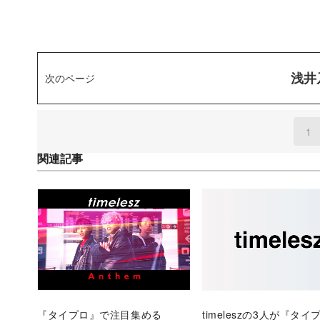
浅井
次のページ
1
(
関連記事
『タイプロ』で注目集める
timeleszの3人が『タ