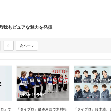
乃我もピュアな魅力を発揮
current)
2
次ページ
イプロ』で
『タイプロ』最終局面で木村拓
『タイプロ』鈴木凌、