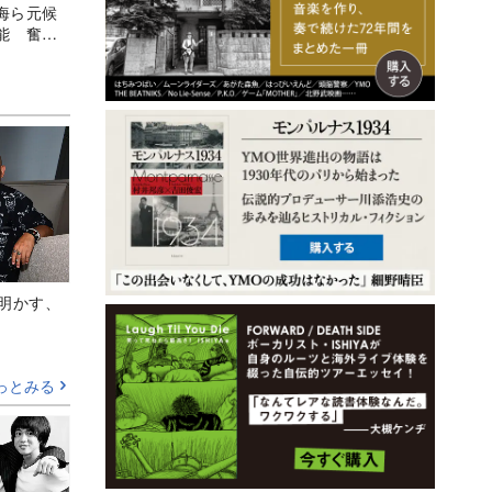
海ら元候
能 奮闘
Aが明かす、
っとみる