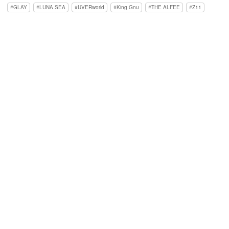
GLAY
LUNA SEA
UVERworld
King Gnu
THE ALFEE
Z11