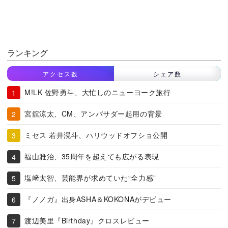
ランキング
アクセス数
シェア数
M!LK 佐野勇斗、大忙しのニューヨーク旅行
宮舘涼太、CM、アンバサダー起用の背景
ミセス 若井滉斗、ハリウッドオフショ公開
福山雅治、35周年を超えても広がる表現
塩﨑太智、芸能界が求めていた“全力感”
『ノノガ』出身ASHA＆KOKONAがデビュー
渡辺美里『Birthday』クロスレビュー