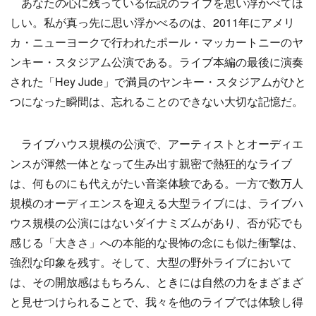
あなたの心に残っている伝説のライブを思い浮かべてほ
しい。私が真っ先に思い浮かべるのは、2011年にアメリ
カ・ニューヨークで行われたポール・マッカートニーのヤ
ンキー・スタジアム公演である。ライブ本編の最後に演奏
された「Hey Jude」で満員のヤンキー・スタジアムがひと
つになった瞬間は、忘れることのできない大切な記憶だ。
ライブハウス規模の公演で、アーティストとオーディエ
ンスが渾然一体となって生み出す親密で熱狂的なライブ
は、何ものにも代えがたい音楽体験である。一方で数万人
規模のオーディエンスを迎える大型ライブには、ライブハ
ウス規模の公演にはないダイナミズムがあり、否が応でも
感じる「大きさ」への本能的な畏怖の念にも似た衝撃は、
強烈な印象を残す。そして、大型の野外ライブにおいて
は、その開放感はもちろん、ときには自然の力をまざまざ
と見せつけられることで、我々を他のライブでは体験し得