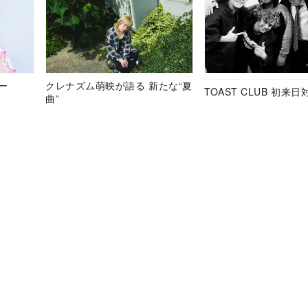
ュー
クレナズム萌映が語る 新たな“夏
TOAST CLUB 初来日
曲”