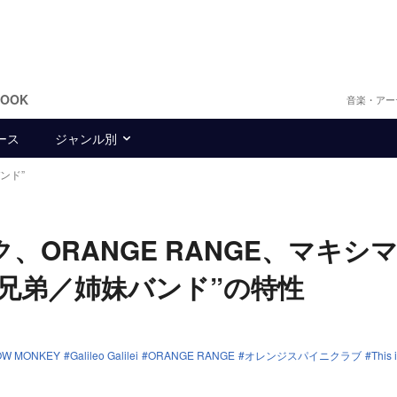
BOOK
音楽・アー
ース
ジャンル別
バンド”
デリック、ORANGE RANGE、マキシ
“兄弟／姉妹バンド”の特性
OW MONKEY
Galileo Galilei
ORANGE RANGE
オレンジスパイニクラブ
This 