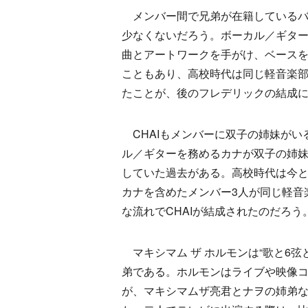
メンバー間で兄弟が在籍しているバ
少なくないだろう。ボーカル／ギタ
曲とアートワークを手がけ、ベース
こともあり、高校時代は同じ軽音楽
たことが、後のフレデリックの結成
CHAIもメンバーに双子の姉妹がい
ル／ギターを務めるカナが双子の姉
していた過去がある。高校時代は今
カナを含めたメンバー3人が同じ軽音
な流れでCHAIが結成されたのだろう
マキシマム ザ ホルモンは“歌と6弦
弟である。ホルモンはライブや映像
が、マキシマムザ亮君とナヲの姉弟