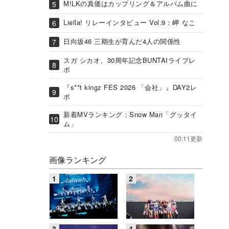
M!LKの真価はカップリング＆アルバム曲に
Liella! リレーインタビュー Vol.9：岬 なこ
日向坂46 三期生が育んだ4人の関係性
スガ シカオ、30周年記念BUNTAIライブレ
ポ
『s**t kingz FES 2026 「会社」』DAY2レ
ポ
新着MVランキング：Snow Man「グッタイ
ム」
00:11更新
画像ランキング