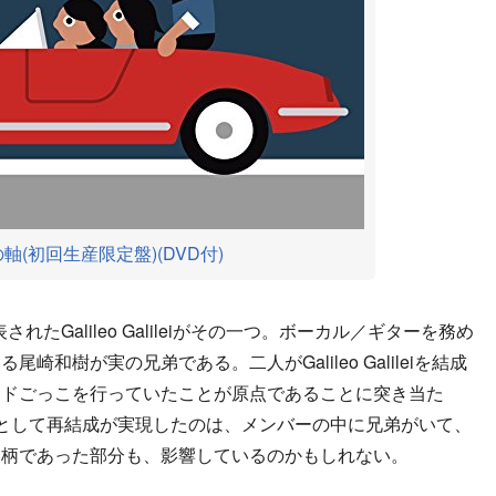
軸(初回生産限定盤)(DVD付)
れたGalileo Galileiがその一つ。ボーカル／ギターを務め
和樹が実の兄弟である。二人がGalileo Galileiを結成
ンドごっこを行っていたことが原点であることに突き当た
として再結成が実現したのは、メンバーの中に兄弟がいて、
間柄であった部分も、影響しているのかもしれない。