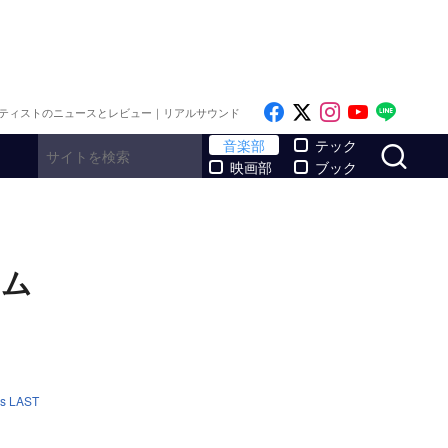
Like on Facebook
Follow on x
Follow on I
Follow o
Follo
ティストのニュースとレビュー｜リアルサウンド
サ
音楽部
テック
映画部
ブック
マム
is LAST