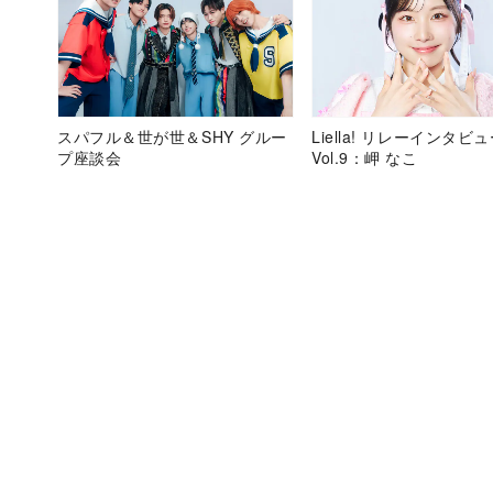
スパフル＆世が世＆SHY グルー
Liella! リレーインタビ
プ座談会
Vol.9：岬 なこ