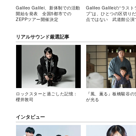
Galileo Galilei、新体制での活動
Galileo Galileiの“ラス
開始を発表 全国5都市での
ブ”は、ひとつの区切り
ZEPPツアー開催決定
点ではない 武道館公演
たこと
リアルサウンド厳選記事
ロックスターと過ごした記憶：
『風、薫る』板橋駿谷の
櫻井敦司
が光る
インタビュー