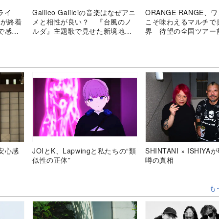
トライ
Galileo Galileiの音楽はなぜアニ
ORANGE RANGE、
だが終着
メと相性が良い？ 『台風のノ
こそ味わえるマルチで
で感じ
ルダ』主題歌で見せた新境地を
界 待望の全国ツアー
分析
Zepp東京公演を振り
安心感
JOIとK、Lapwingと私たちの“類
SHINTANI × ISHIY
似性の正体”
噂の真相
も