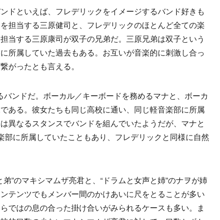
ンドといえば、フレデリックをイメージするバンド好きも
ーを担当する三原健司と、フレデリックのほとんど全ての楽
を担当する三原康司が双子の兄弟だ。三原兄弟は双子という
部に所属していた過去もある。お互いが音楽的に刺激し合っ
に繋がったとも言える。
るバンドだ。ボーカル／キーボードを務めるマナと、ボーカ
妹である。彼女たちも同じ高校に通い、同じ軽音楽部に所属
とは異なるスタンスでバンドを組んでいたようだが、マナと
楽部に所属していたこともあり、フレデリックと同様に自然
。
と弟”のマキシマムザ亮君と、“ドラムと女声と姉”のナヲが姉
コンテンツでもメンバー間のかけあいに尺をとることが多い
ならではの息の合った掛け合いがみられるケースも多い。ま