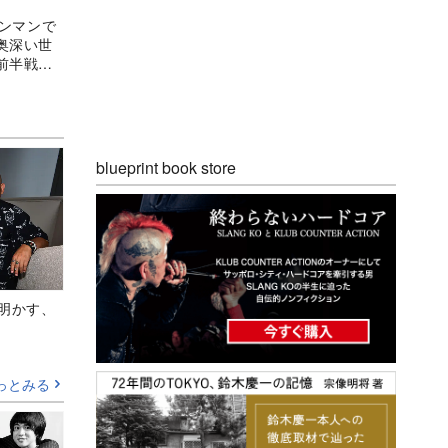
ワンマンで
奥深い世
前半戦、
返る
blueprint book store
Aが明かす、
っとみる