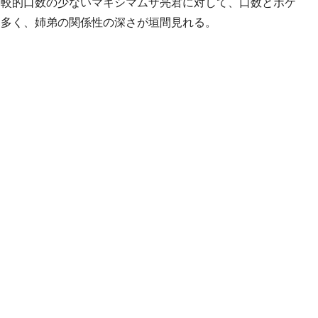
比較的口数の少ないマキシマムザ亮君に対して、口数とボケ
も多く、姉弟の関係性の深さが垣間見れる。