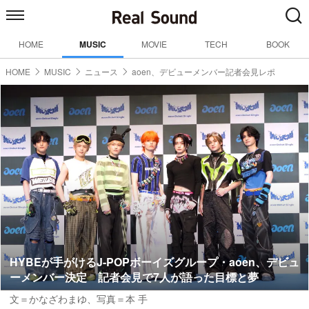
HOME
MUSIC
MOVIE
TECH
BOOK
HOME
MUSIC
ニュース
aoen、デビューメンバー記者会見レポ
HYBEが手がけるJ-POPボーイズグループ・aoen、デビュ
ーメンバー決定 記者会見で7人が語った目標と夢
文＝かなざわまゆ
、
写真＝本 手