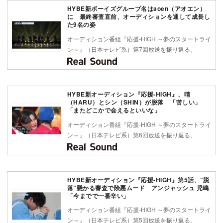
HYBE新ボーイズグループ名はaoen（アオエン）
に 最終審査直前、オーディションを通して成長し
た9名の姿
オーディション番組『応援-HIGH ～夢のスタートライ
ン～』（日本テレビ系）第7回放送を振り返る。
HYBE新オーディション『応援-HIGH』、晴
（HARU）とシン（SHIN）が脱落 「苦しい」
「またどこかで会えるといいな」
オーディション番組『応援-HIGH ～夢のスタートライ
ン～』（日本テレビ系）第6回放送を振り返る。
HYBE新オーディション『応援-HIGH』第5話、“脱
落”懸かる審査で険悪ムード アンジャッシュ 児嶋
「今までで一番辛い」
オーディション番組『応援-HIGH ～夢のスタートライ
ン～』（日本テレビ系）第5回放送を振り返る。