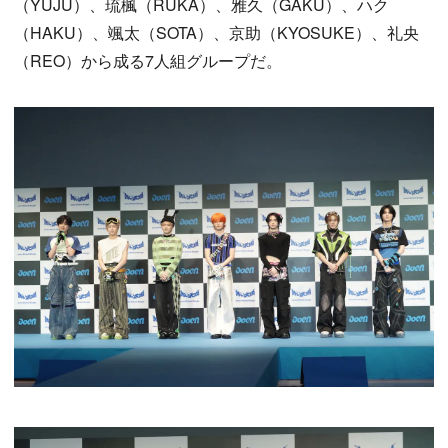
（YUJU）、琉楓（RUKA）、雅久（GAKU）、ハク
（HAKU）、颯太（SOTA）、京助（KYOSUKE）、礼央
（REO）から成る7人組グループだ。