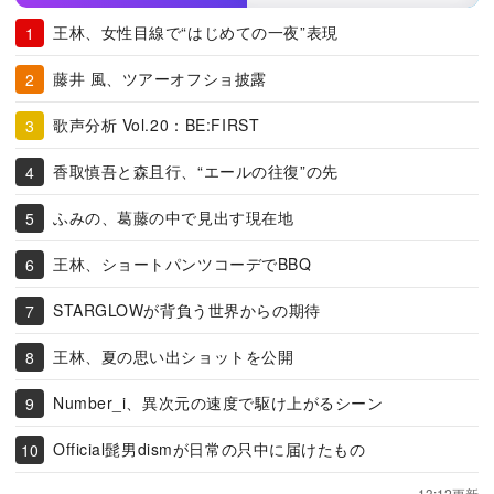
王林、女性目線で“はじめての一夜”表現
藤井 風、ツアーオフショ披露
歌声分析 Vol.20：BE:FIRST
香取慎吾と森且行、“エールの往復”の先
ふみの、葛藤の中で見出す現在地
王林、ショートパンツコーデでBBQ
STARGLOWが背負う世界からの期待
王林、夏の思い出ショットを公開
Number_i、異次元の速度で駆け上がるシーン
Official髭男dismが日常の只中に届けたもの
13:12更新