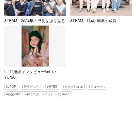
&TEAM、2024年の成長を振り返る
&TEAM、結成1周年の成長
ILLIT連続インタビューVol.1：
YUNAH
JPOP
男性グループ
HYBE
かなざわまゆ
グローバル
応援-HIGH 〜夢のスタートライン〜
aoen