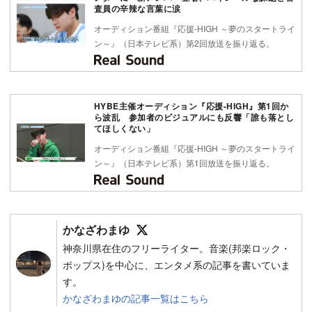
査員の辛辣な言葉に涙
オーディション番組『応援-HIGH ～夢のスタートライ
ン～』（日本テレビ系）第2回放送を振り返る。
HYBE主催オーディション『応援-HIGH』第1回か
ら波乱 参加者のビジュアルにも反響「誰も落とし
てほしくない」
オーディション番組『応援-HIGH ～夢のスタートライ
ン～』（日本テレビ系）第1回放送を振り返る。
Follow on SNS
かなざわまゆ
神奈川県在住のフリーライター。音楽(邦楽ロック・
ポップス)を中心に、エンタメ系の記事を書いていま
す。
かなざわまゆの記事一覧はこちら