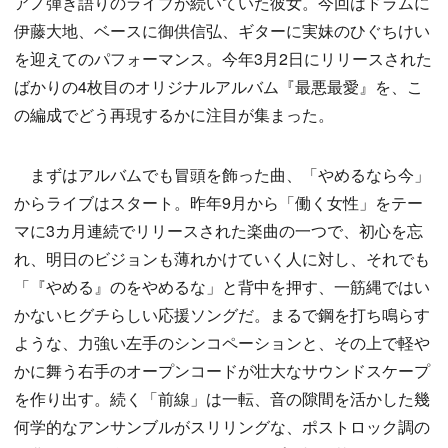
アノ弾き語りのライブが続いていた彼女。今回はドラムに
伊藤大地、ベースに御供信弘、ギターに実妹のひぐちけい
を迎えてのパフォーマンス。今年3月2日にリリースされた
ばかりの4枚目のオリジナルアルバム『最悪最愛』を、こ
の編成でどう再現するかに注目が集まった。
まずはアルバムでも冒頭を飾った曲、「やめるなら今」
からライブはスタート。昨年9月から「働く女性」をテー
マに3カ月連続でリリースされた楽曲の一つで、初心を忘
れ、明日のビジョンも薄れかけていく人に対し、それでも
「『やめる』のをやめるな」と背中を押す、一筋縄ではい
かないヒグチらしい応援ソングだ。まるで鋼を打ち鳴らす
ような、力強い左手のシンコペーションと、その上で軽や
かに舞う右手のオープンコードが壮大なサウンドスケープ
を作り出す。続く「前線」は一転、音の隙間を活かした幾
何学的なアンサンブルがスリリングな、ポストロック調の