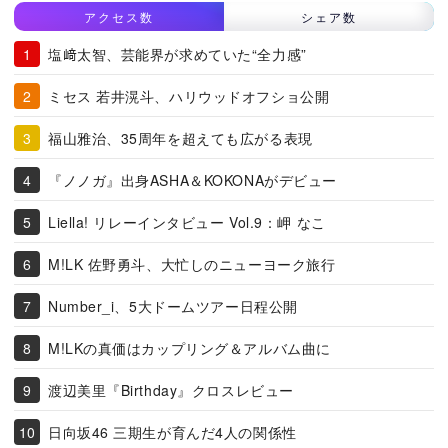
アクセス数
シェア数
塩﨑太智、芸能界が求めていた“全力感”
ミセス 若井滉斗、ハリウッドオフショ公開
福山雅治、35周年を超えても広がる表現
『ノノガ』出身ASHA＆KOKONAがデビュー
Liella! リレーインタビュー Vol.9：岬 なこ
M!LK 佐野勇斗、大忙しのニューヨーク旅行
Number_i、5大ドームツアー日程公開
M!LKの真価はカップリング＆アルバム曲に
渡辺美里『Birthday』クロスレビュー
日向坂46 三期生が育んだ4人の関係性