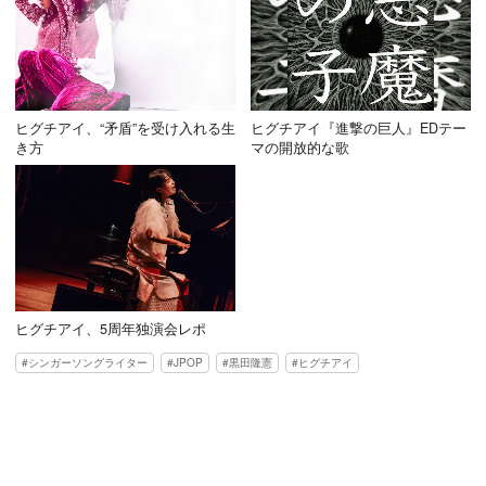
ヒグチアイ、“矛盾”を受け入れる生
ヒグチアイ『進撃の巨人』EDテー
き方
マの開放的な歌
ヒグチアイ、5周年独演会レポ
シンガーソングライター
JPOP
黒田隆憲
ヒグチアイ