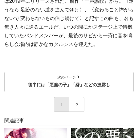
は2019年にリリースされた、前作『一声讃歌』から。〈迷
うなら 足跡のない道を進んでゆけ〉、〈変わること怖がら
ないで 変わらないもの信じ続けて〉と記すこの曲も、名も
無き人々に送るエールだ。いつの間にかステージ上で待機
していたバンドメンバーが、最後のサビから一斉に音を鳴
らし会場内は静かなカタルシスを迎えた。
次のページ
後半には「悪魔の子」「縁」などの披露も
1
(current)
2
関連記事