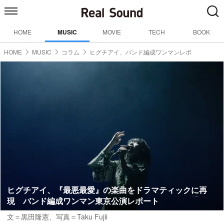
HOME
MUSIC
MOVIE
TECH
BOOK
HOME
MUSIC
コラム
ヒグチアイ、バンド編成ワンマンレポ
ヒグチアイ、『最悪最愛』の楽曲をドラマティックに再
現 バンド編成ワンマン東京公演レポート
文＝黒田隆憲
、写真＝Taku Fujii