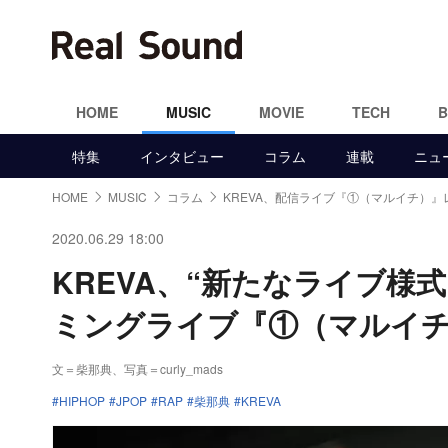
HOME
MUSIC
MOVIE
TECH
特集
インタビュー
コラム
連載
ニュ
HOME
MUSIC
コラム
KREVA、配信ライブ『①（マルイチ）』
2020.06.29 18:00
KREVA、“新たなライブ様
ミングライブ『①（マルイ
文＝柴那典、写真＝curly_mads
HIPHOP
JPOP
RAP
柴那典
KREVA