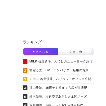
ランキング
アクセス数
シェア数
M!LK 佐野勇斗、大忙しのニューヨーク旅行
宮舘涼太、CM、アンバサダー起用の背景
ミセス 若井滉斗、ハリウッドオフショ公開
福山雅治、35周年を超えても広がる表現
鈴木愛理、浴衣姿であざとさ全開ポーズ
斉藤和義、milet、＝LOVEら注目新作