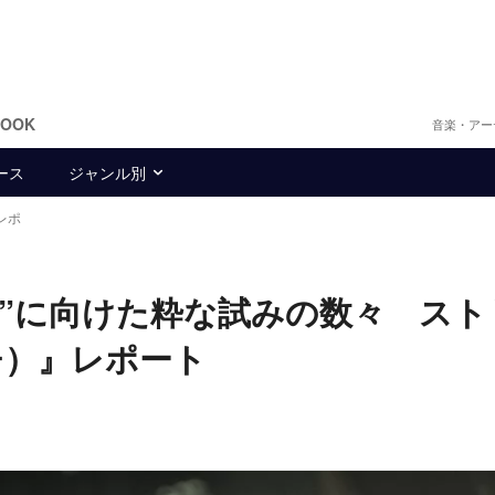
BOOK
音楽・アー
ース
ジャンル別
レポ
式”に向けた粋な試みの数々 スト
チ）』レポート