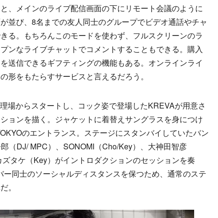
ると、メインのライブ配信画面の下にリモート会議のように
が並び、8名までの友人同士のグループでビデオ通話やチャ
できる。もちろんこのモードを使わず、フルスクリーンのラ
ープンなライブチャットでコメントすることもできる。購入
トを送信できるギフティングの機能もある。オンラインライ
験の形をもたらすサービスと言えるだろう。
調理場からスタートし、コック姿で登場したKREVAが用意さ
ーションを描く。ジャケットに着替えサングラスを身につけ
Live TOKYOのエントランス。ステージにスタンバイしていたバン
DJ/ MPC）、SONOMI（Cho/Key）、大神田智彦
カズタケ（Key）がイントロダクションのセッションを奏
ンバー同士のソーシャルディスタンスを保つため、通常のステ
陣だ。