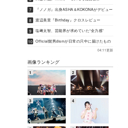
『ノノガ』出身ASHA＆KOKONAがデビュー
渡辺美里『Birthday』クロスレビュー
塩﨑太智、芸能界が求めていた“全力感”
Official髭男dismが日常の只中に届けたもの
04:11更新
画像ランキング