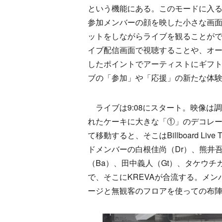
という機能にある。このモードに入
参加メンバーの顔を映した小さな画面
ットをしながらライブを観ることが
イブ配信画面で視聴することや、オ
したポイントでアーティストにギフ
ブの「参加」や「応援」の新たな体
ライブは9:08にスタート。映像は
れたケーキに大きな「①」のデコレ
て移動すると、そこはBillboard 
ドメンバーの白根佳尚（Dr）、熊井吾郎（
（Ba）、田中義人（Gt）、タケウチ
で、そこにKREVAが合流する。メ
ージと無観客のフロアを使っての布