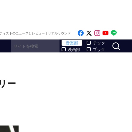
Like on Facebook
Follow on x
Follow on I
Follow o
Follo
ティストのニュースとレビュー｜リアルサウンド
サ
音楽部
テック
映画部
ブック
リー