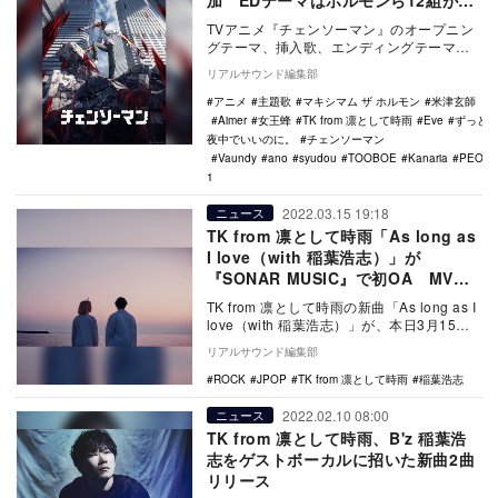
加 EDテーマはホルモンら12組が週
替りで担当
TVアニメ『チェンソーマン』のオープニン
グテーマ、挿入歌、エンディングテーマが
発表された。 『少年ジャンプ+』（集英社
リアルサウンド編集部
刊）で…
アニメ
主題歌
マキシマム ザ ホルモン
米津玄師
Aimer
女王蜂
TK from 凛として時雨
Eve
ずっと
夜中でいいのに。
チェンソーマン
Vaundy
ano
syudou
TOOBOE
Kanaria
PEOPL
1
2022.03.15 19:18
ニュース
TK from 凛として時雨「As long as
I love（with 稲葉浩志）」が
『SONAR MUSIC』で初OA MVプ
レミア公開も
TK from 凛として時雨の新曲「As long as I
love（with 稲葉浩志）」が、本日3月15日
放送の『SONA…
リアルサウンド編集部
ROCK
JPOP
TK from 凛として時雨
稲葉浩志
2022.02.10 08:00
ニュース
TK from 凛として時雨、B'z 稲葉浩
志をゲストボーカルに招いた新曲2曲
リリース