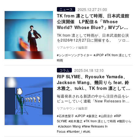
2025.12.27 21:00
ニュース
TK from 凛として時雨、日本武道館
公演開催 LP配信＆「Whose
World? Whose Blue?」MVプレミ
ア公開も
TK from 凛として時雨が、日本武道館公演
を2026年12月27日に開催する。 ソロデ
ビュー15周年を記念した本公演は、…
リアルサウンド編集部
シンガーソングライター
JPOP
TK from 凛として
時雨
2025.04.18 12:10
コラム
RIP SLYME、Ryosuke Yamada、
Jackson Wang、幾田りら feat. 鈴
木雅之、tuki.、TK from 凛として時
雨.…注目新譜6作をレビュー
毎週発表される新譜の中から注目作品をレ
ビューしていく連載「New Releases In
Focus」。今回はRIP SLYME…
リアルサウンド編集部
石井恵梨子
JPOP
森朋之
山田涼介
RIP
SLYME
鈴木雅之
TK from 凛として時雨
幾田りら
Jackson Wang
New Releases In
Focus
Number_i
tuki.