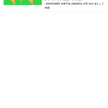
SHISHAMO
HKT48
奥田民生
TK from 凛として
時雨