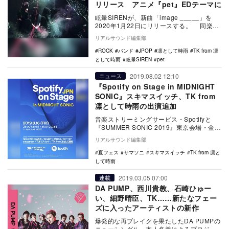
リリース アニメ『pet』EDテーマに
眩暈SIRENが、新曲「image _____」を
2020年1月22日にリリースする。 同楽曲
はTK（凛として時雨）がアレン…
リアルサウンド編集部
ROCK
バンド
JPOP
凛として時雨
TK from 凛
として時雨
眩暈SIREN
pet
2019.08.02 12:10
ニュース
『Spotify on Stage in MIDNIGHT
SONIC』スキマスイッチ、TK from
凛として時雨の出演追加
音楽ストリーミングサービス・Spotifyと
『SUMMER SONIC 2019』東京会場・金曜
深夜の『MIDNIGHTSONI…
リアルサウンド編集部
夏フェス
サマソニ
スキマスイッチ
TK from 凛と
して時雨
2019.03.05 07:00
連載
DA PUMP、西川貴教、石崎ひゅー
い、細野晴臣、TK……新たなフェー
ズに入ったアーティストの新作
爆発的な再ブレイクを果たしたDA PUMPの
ニューシングル、本人名義によるプロジェ