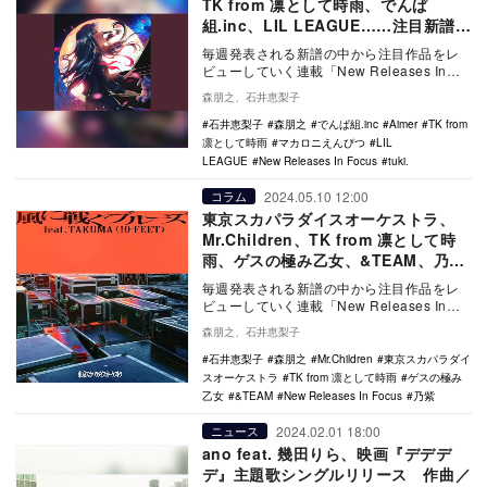
TK from 凛として時雨、でんぱ
組.inc、LIL LEAGUE……注目新譜6
作をレビュー
毎週発表される新譜の中から注目作品をレ
ビューしていく連載「New Releases In
Focus」。今回はtuki.「月面着…
森朋之、石井恵梨子
石井恵梨子
森朋之
でんぱ組.inc
Aimer
TK from
凛として時雨
マカロニえんぴつ
LIL
LEAGUE
New Releases In Focus
tuki.
2024.05.10 12:00
コラム
東京スカパラダイスオーケストラ、
Mr.Children、TK from 凛として時
雨、ゲスの極み乙女、&TEAM、乃
紫……注目新作6作をレビュー
毎週発表される新譜の中から注目作品をレ
ビューしていく連載「New Releases In
Focus」。東京スカパラダイスオーケ…
森朋之、石井恵梨子
石井恵梨子
森朋之
Mr.Children
東京スカパラダイ
スオーケストラ
TK from 凛として時雨
ゲスの極み
乙女
&TEAM
New Releases In Focus
乃紫
2024.02.01 18:00
ニュース
ano feat. 幾田りら、映画『デデデ
デ』主題歌シングルリリース 作曲／