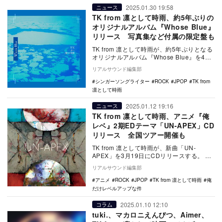
2025.01.30 19:58
ニュース
TK from 凛として時雨、約5年ぶりの
オリジナルアルバム『Whose Blue』
リリース 写真集など付属の限定盤も
TK from 凛として時雨が、約5年ぶりとなる
オリジナルアルバム『Whose Blue』を4月
16日にリリースする。 今作…
リアルサウンド編集部
シンガーソングライター
ROCK
JPOP
TK from
凛として時雨
2025.01.12 19:16
ニュース
TK from 凛として時雨、アニメ『俺
レベ』2期EDテーマ「UN-APEX」CD
リリース 全国ツアー開催も
TK from 凛として時雨が、新曲「UN-
APEX」を3月19日にCDリリースする。
同楽曲は現在放送中のTVアニメ『俺だ…
リアルサウンド編集部
アニメ
ROCK
JPOP
TK from 凛として時雨
俺
だけレベルアップな件
2025.01.10 12:10
コラム
tuki.、マカロニえんぴつ、Aimer、