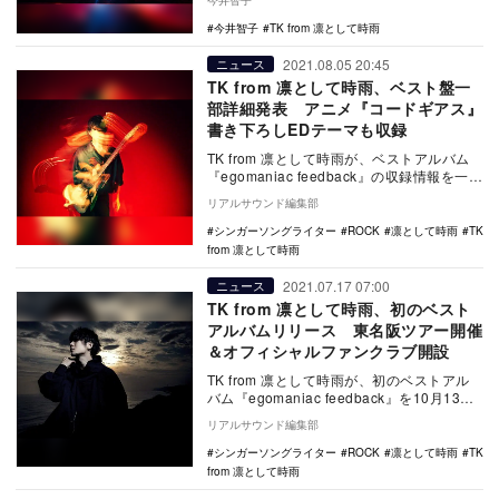
今井智子
今井智子
TK from 凛として時雨
2021.08.05 20:45
ニュース
TK from 凛として時雨、ベスト盤一
部詳細発表 アニメ『コードギアス』
書き下ろしEDテーマも収録
TK from 凛として時雨が、ベストアルバム
『egomaniac feedback』の収録情報を一部
公開。CDの予約受付もスタ…
リアルサウンド編集部
シンガーソングライター
ROCK
凛として時雨
TK
from 凛として時雨
2021.07.17 07:00
ニュース
TK from 凛として時雨、初のベスト
アルバムリリース 東名阪ツアー開催
＆オフィシャルファンクラブ開設
TK from 凛として時雨が、初のベストアル
バム『egomaniac feedback』を10月13日
にリリースする。 同…
リアルサウンド編集部
シンガーソングライター
ROCK
凛として時雨
TK
from 凛として時雨