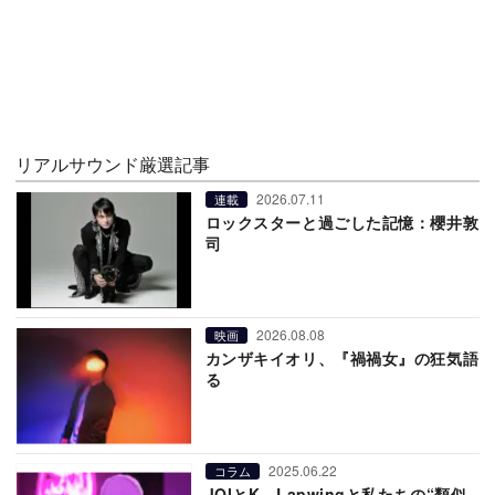
リアルサウンド厳選記事
2026.07.11
連載
ロックスターと過ごした記憶：櫻井敦
司
2026.08.08
映画
カンザキイオリ、『禍禍女』の狂気語
る
2025.06.22
コラム
JOIとK、Lapwingと私たちの“類似