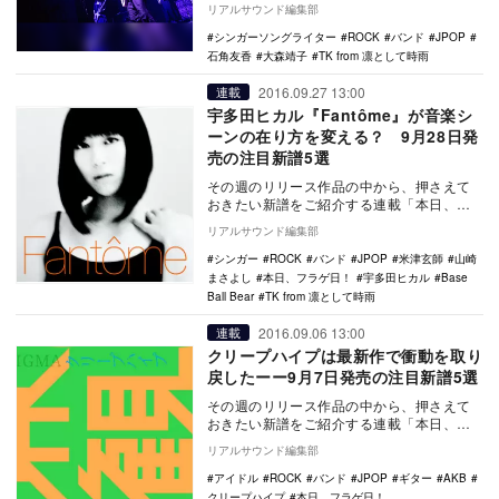
リアルサウンド編集部
シンガーソングライター
ROCK
バンド
JPOP
石角友香
大森靖子
TK from 凛として時雨
2016.09.27 13:00
連載
宇多田ヒカル『Fantôme』が音楽シ
ーンの在り方を変える？ 9月28日発
売の注目新譜5選
その週のリリース作品の中から、押さえて
おきたい新譜をご紹介する連載「本日、フ
ラゲ日！」。9月28日リリースからは、 宇
リアルサウンド編集部
多田ヒカル…
シンガー
ROCK
バンド
JPOP
米津玄師
山崎
まさよし
本日、フラゲ日！
宇多田ヒカル
Base
Ball Bear
TK from 凛として時雨
2016.09.06 13:00
連載
クリープハイプは最新作で衝動を取り
戻したーー9月7日発売の注目新譜5選
その週のリリース作品の中から、押さえて
おきたい新譜をご紹介する連載「本日、フ
ラゲ日！」。9月7日リリースからは、
リアルサウンド編集部
HKT48、SH…
アイドル
ROCK
バンド
JPOP
ギター
AKB
クリープハイプ
本日、フラゲ日！