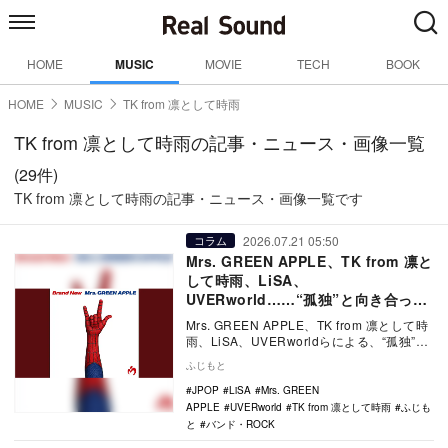
HOME
MUSIC
MOVIE
TECH
BOOK
HOME
MUSIC
TK from 凛として時雨
TK from 凛として時雨の記事・ニュース・画像一覧
(29件)
TK from 凛として時雨の記事・ニュース・画像一覧です
2026.07.21 05:50
コラム
Mrs. GREEN APPLE、TK from 凛と
して時雨、LiSA、
UVERworld……“孤独”と向き合った
『スパイダーマン』主題歌
Mrs. GREEN APPLE、TK from 凛として時
雨、LiSA、UVERworldらによる、“孤独”と
向き合った『スパ…
ふじもと
JPOP
LiSA
Mrs. GREEN
APPLE
UVERworld
TK from 凛として時雨
ふじも
と
バンド・ROCK