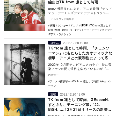
編曲はTK from 凛として時雨
anoと幾田りらによる、アニメ映画『デッド
デッドデーモンズデデデデデストラクショ
ン』前章の主題歌「絶絶絶絶対聖域」のシ
リアルサウンド編集部
ングルパッ…
映画
シンガー
アニメ
JPOP
TK from 凛として
時雨
ano
幾田りら
デッドデッドデーモンズデデデ
デデストラクション
2022.12.28 19:00
コラム
TK from 凛として時雨、『チェンソ
ーマン』にもたらしたカオティックな
衝撃 アニメとの親和性によって広が
る楽曲の世界観
2022年10月期テレビアニメの中で、特に音
楽ファンの間で注目を集めているのが『チ
ェンソーマン』（テレビ東京ほか）だろ
西廣智一
う。オープ…
アニメ
西廣智一
TK from 凛として時雨
チェンソ
ーマン
2022.12.20 12:00
連載
TK from 凛として時雨、GReeeeN、
すとぷり、モーニング娘。’22、
BiSH……12月21日リリースの新譜5
作をレビュー
毎週のリリース作の中から注目作品をレビ