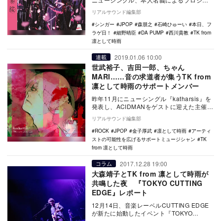
クトをスタートさせた西川貴教の1stアルバ
リアルサウンド編集部
ムな…
シンガー
JPOP
森朋之
石崎ひゅーい
本日、フ
ラゲ日！
細野晴臣
DA PUMP
西川貴教
TK from
凛として時雨
2019.01.06 10:00
連載
世武裕子、吉田一郎、ちゃん
MARI……音の求道者が集うTK from
凛として時雨のサポートメンバー
昨年11月にニューシングル『katharsis』を
発表し、ACIDMANをゲストに迎えた主催イ
ベント『error for 0 v…
リアルサウンド編集部
ROCK
JPOP
金子厚武
凛として時雨
アーティ
ストの可能性を広げるサポートミュージシャン
TK
from 凛として時雨
2017.12.28 19:00
コラム
大森靖子とTK from 凛として時雨が
共鳴した夜 『TOKYO CUTTING
EDGE』レポート
12月14日、音楽レーベルCUTTING EDGE
が新たに始動したイベント『TOKYO
CUTTING EDGE』のvol.00…