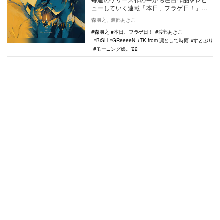
ューしていく連載「本日、フラゲ日！」。
今回は12月21日リリースのTK from 凛とし
森朋之、渡部あきこ
て…
森朋之
本日、フラゲ日！
渡部あきこ
BiSH
GReeeeN
TK from 凛として時雨
すとぷり
モーニング娘。’22