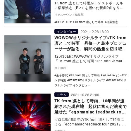
TK from 凛として時雨が、ゲストボーカル
に稲葉浩志（B'z）を招いた新曲2曲をリリ
ースする。同曲は、3月16日にダブルAサ…
リアルサウンド編集部
ROCK
B'z
TK from 凛として時雨
稲葉浩志
2021.12.28 18:00
インタビュー
WOWOWオリジナルライブ×TK from
凛として時雨 丹修一と島本プロデュ
ーサーが語る、瞬間の熱量を切り取っ
た舞台裏
12月30日にWOWOWオリジナルライブ
『TK from 凛として時雨 10th Anniversary
Session pre…
金子厚武
金子厚武
TK from 凛として時雨
WOWOWオンデマ
ンド特集
WOWOWオリジナルライブ
WOWOWオリ
ジナルライブ インタビュー
2021.10.26 21:00
コラム
TK from 凛として時雨、10年間が濃
縮された現在地 起伏に富んだ演奏で
魅せた『egomaniac feedback tour
2021』ファイナル
ソロ活動10周年のTK from 凛として時雨に
よる『egomaniac feedback tour 2021』と
題した東名阪ツ…