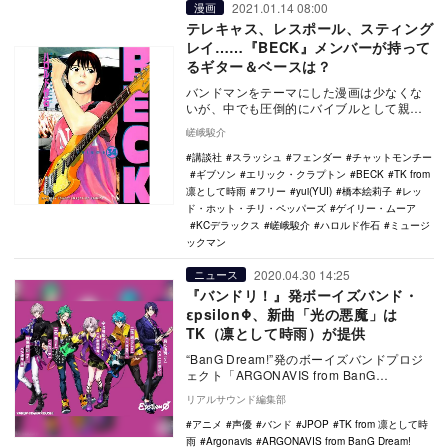
2021.01.14 08:00
漫画
テレキャス、レスポール、スティング
レイ……『BECK』メンバーが持って
るギター＆ベースは？
バンドマンをテーマにした漫画は少なくな
いが、中でも圧倒的にバイブルとして親し
まれているのはハロルド作石による
嵯峨駿介
『BECK』だろう。…
講談社
スラッシュ
フェンダー
チャットモンチー
ギブソン
エリック・クラプトン
BECK
TK from
凛として時雨
フリー
yui(YUI)
橋本絵莉子
レッ
ド・ホット・チリ・ペッパーズ
ゲイリー・ムーア
KCデラックス
嵯峨駿介
ハロルド作石
ミュージ
ックマン
2020.04.30 14:25
ニュース
『バンドリ！』発ボーイズバンド・
εpsilonΦ、新曲「光の悪魔」は
TK（凛として時雨）が提供
“BanG Dream!”発のボーイズバンドプロジ
ェクト「ARGONAVIS from BanG
Dream!」に登…
リアルサウンド編集部
アニメ
声優
バンド
JPOP
TK from 凛として時
雨
Argonavis
ARGONAVIS from BanG Dream!