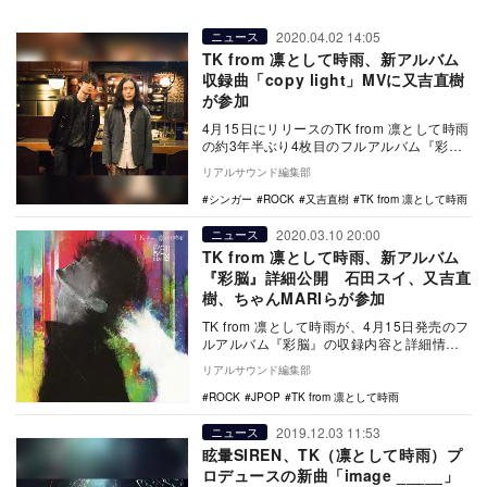
2020.04.02 14:05
ニュース
TK from 凛として時雨、新アルバム
収録曲「copy light」MVに又吉直樹
が参加
4月15日にリリースのTK from 凛として時雨
の約3年半ぶり4枚目のフルアルバム『彩
脳』収録曲「copy light」MVに…
リアルサウンド編集部
シンガー
ROCK
又吉直樹
TK from 凛として時雨
2020.03.10 20:00
ニュース
TK from 凛として時雨、新アルバム
『彩脳』詳細公開 石田スイ、又吉直
樹、ちゃんMARIらが参加
TK from 凛として時雨が、4月15日発売のフ
ルアルバム『彩脳』の収録内容と詳細情報
を公開した。 CDジャケットには、2…
リアルサウンド編集部
ROCK
JPOP
TK from 凛として時雨
2019.12.03 11:53
ニュース
眩暈SIREN、TK（凛として時雨）プ
ロデュースの新曲「image _____」