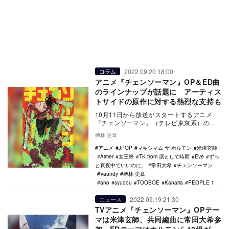
2022.09.20 18:00
コラム
アニメ『チェンソーマン』OP＆ED曲
のラインナップが話題に アーティス
トサイドの原作に対する熱烈な支持も
10月11日から放送がスタートするアニメ
『チェンソーマン』（テレビ東京系）のオ
ープニングテーマが、共同編曲にKing Gnu
榑林 史章
／m…
アニメ
JPOP
マキシマム ザ ホルモン
米津玄師
Aimer
女王蜂
TK from 凛として時雨
Eve
ずっ
と真夜中でいいのに。
常田大希
チェンソーマン
Vaundy
榑林 史章
ano
syudou
TOOBOE
Kanaria
PEOPLE 1
2022.09.19 21:30
ニュース
TVアニメ『チェンソーマン』OPテー
マは米津玄師、共同編曲に常田大希参