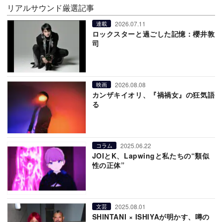
リアルサウンド厳選記事
2026.07.11
連載
ロックスターと過ごした記憶：櫻井敦
司
2026.08.08
映画
カンザキイオリ、『禍禍女』の狂気語
る
2025.06.22
コラム
JOIとK、Lapwingと私たちの“類似
性の正体”
2025.08.01
文芸
SHINTANI × ISHIYAが明かす、噂の