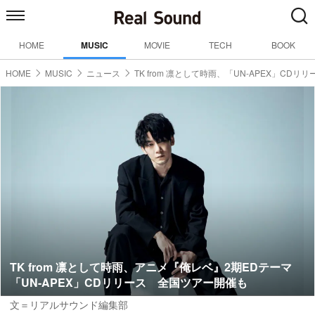
HOME
MUSIC
MOVIE
TECH
BOOK
HOME
MUSIC
ニュース
TK from 凛として時雨、「UN-APEX」CDリリ
TK from 凛として時雨、アニメ『俺レベ』2期EDテーマ
「UN-APEX」CDリリース 全国ツアー開催も
文＝リアルサウンド編集部