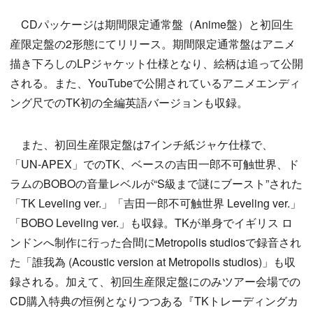
CDパッケージは期間限定通常盤（Anime盤）と初回生
産限定盤の2形態にてリリース。期間限定通常盤はアニメ
描き下ろしのLPジャケット仕様となり、絵柄は追って公開
される。また、YouTubeで公開されているアニメエンディ
ング尺でのTK初の全編英語バージョンも収録。
また、初回生産限定盤は7インチ紙ジャケ仕様で、
「UN-APEX」でのTK、ベースの吉田一郎不可触世界、ド
ラムのBOBOの音量レベルが“S級まで謎にブースト”された
「TK Leveling ver.」「吉田一郎不可触世界 Leveling ver.」
「BOBO Leveling ver.」も収録。TKが単身でイギリス ロ
ンドンへ制作に行った合間にMetropolis studiosで録音され
た「誰我為 (Acoustic version at Metropolis studios)」も収
録される。加えて、初回生産限定盤にのみツアー会場での
CD購入特典の恒例となりつつある『TKトレーディングカ