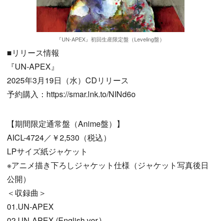
『UN-APEX』初回生産限定盤（Leveling盤）
■リリース情報
『UN-APEX』
2025年3月19日（水）CDリリース
予約購入：https://smar.lnk.to/NINd6o
【期間限定通常盤（Anime盤）】
AICL-4724／￥2,530（税込）
LPサイズ紙ジャケット
※アニメ描き下ろしジャケット仕様（ジャケット写真後日
公開）
＜収録曲＞
01.UN-APEX
02.UN-APEX (English ver.)