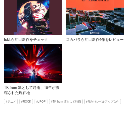
tuki.ら注目新作をチェック
スカパラら注目新作6作をレビュー
TK from 凛として時雨、10年が濃
縮された現在地
アニメ
ROCK
JPOP
TK from 凛として時雨
俺だけレベルアップな件