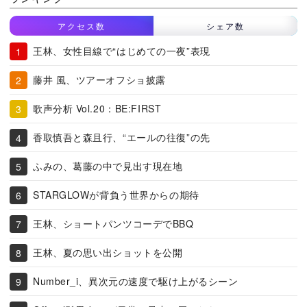
アクセス数
シェア数
王林、女性目線で“はじめての一夜”表現
藤井 風、ツアーオフショ披露
歌声分析 Vol.20：BE:FIRST
香取慎吾と森且行、“エールの往復”の先
ふみの、葛藤の中で見出す現在地
STARGLOWが背負う世界からの期待
王林、ショートパンツコーデでBBQ
王林、夏の思い出ショットを公開
Number_i、異次元の速度で駆け上がるシーン