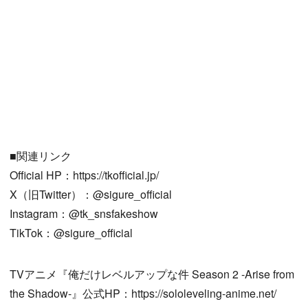
■関連リンク
Official HP：https://tkofficial.jp/
X（旧Twitter）：@sigure_official
Instagram：@tk_snsfakeshow
TikTok：@sigure_official
TVアニメ『俺だけレベルアップな件 Season 2 -Arise from
the Shadow-』公式HP：https://sololeveling-anime.net/