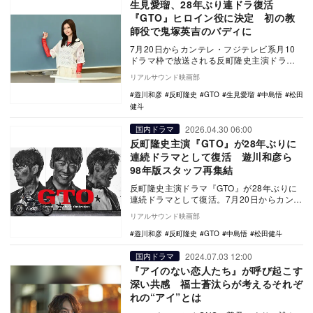
生見愛瑠、28年ぶり連ドラ復活
『GTO』ヒロイン役に決定 初の教
師役で鬼塚英吉のバディに
7月20日からカンテレ・フジテレビ系月10
ドラマ枠で放送される反町隆史主演ドラマ
『GTO』のヒロイン役に生見愛瑠が決定し
リアルサウンド映画部
た。 …
遊川和彦
反町隆史
GTO
生見愛瑠
中島悟
松田
健斗
2026.04.30 06:00
国内ドラマ
反町隆史主演『GTO』が28年ぶりに
連続ドラマとして復活 遊川和彦ら
98年版スタッフ再集結
反町隆史主演ドラマ『GTO』が28年ぶりに
連続ドラマとして復活。7月20日からカンテ
レ・フジテレビ系月10ドラマ枠で放送され
リアルサウンド映画部
る。…
遊川和彦
反町隆史
GTO
中島悟
松田健斗
2024.07.03 12:00
国内ドラマ
『アイのない恋人たち』が呼び起こす
深い共感 福士蒼汰らが考えるそれぞ
れの“アイ”とは