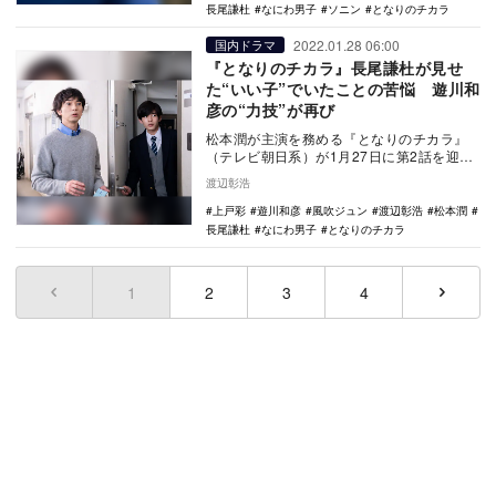
長尾謙杜
なにわ男子
ソニン
となりのチカラ
2022.01.28 06:00
国内ドラマ
『となりのチカラ』長尾謙杜が見せ
た“いい子”でいたことの苦悩 遊川和
彦の“力技”が再び
松本潤が主演を務める『となりのチカラ』
（テレビ朝日系）が1月27日に第2話を迎え
た。 まず、この第2話で示されたのは、主
渡辺彰浩
人公…
上戸彩
遊川和彦
風吹ジュン
渡辺彰浩
松本潤
長尾謙杜
なにわ男子
となりのチカラ
1
(current)
2
3
4