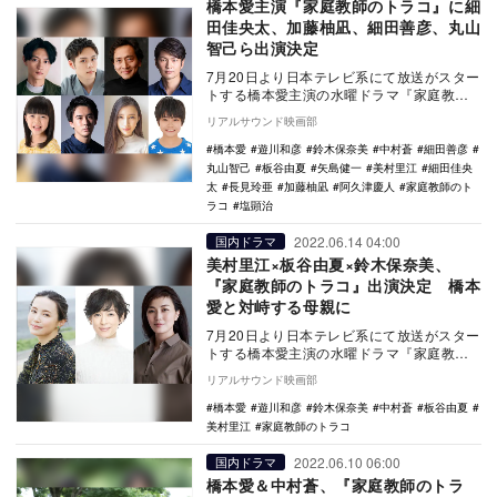
橋本愛主演『家庭教師のトラコ』に細
田佳央太、加藤柚凪、細田善彦、丸山
智己ら出演決定
7月20日より日本テレビ系にて放送がスター
トする橋本愛主演の水曜ドラマ『家庭教師
のトラコ』の追加キャストとして、細田佳
リアルサウンド映画部
央太らの出…
橋本愛
遊川和彦
鈴木保奈美
中村蒼
細田善彦
丸山智己
板谷由夏
矢島健一
美村里江
細田佳央
太
長見玲亜
加藤柚凪
阿久津慶人
家庭教師のト
ラコ
塩顕治
2022.06.14 04:00
国内ドラマ
美村里江×板谷由夏×鈴木保奈美、
『家庭教師のトラコ』出演決定 橋本
愛と対峙する母親に
7月20日より日本テレビ系にて放送がスター
トする橋本愛主演の水曜ドラマ『家庭教師
のトラコ』に、美村里江、板谷由夏、鈴木
リアルサウンド映画部
保奈美が出…
橋本愛
遊川和彦
鈴木保奈美
中村蒼
板谷由夏
美村里江
家庭教師のトラコ
2022.06.10 06:00
国内ドラマ
橋本愛＆中村蒼、『家庭教師のトラ