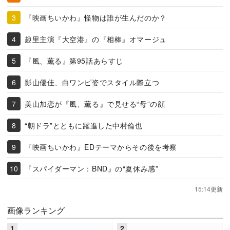
『映画ちいかわ』怪物は誰が生んだのか？
趣里主演『大空港』の『相棒』オマージュ
『風、薫る』第95話あらすじ
影山優佳、白ワンピ姿でスタイル際立つ
美山加恋が『風、薫る』で見せる“母”の顔
“朝ドラ”とともに躍進した中村倫也
『映画ちいかわ』EDテーマからその後を考察
『スパイダーマン：BND』の“夏休み感”
15:14更新
画像ランキング