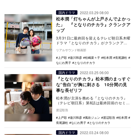
2022.03.29 08:00
国内ドラマ
松本潤「灯ちゃんが上戸さんでよかっ
た」 『となりのチカラ』クランクア
ップ
3月31日に最終回を迎えるテレビ朝日系木曜
ドラマ『となりのチカラ』がクランクアッ
プを迎え、主演の松本潤のコメントが公開
リアルサウンド映画部
された。 …
上戸彩
遊川和彦
松嶋菜々子
松本潤
長尾謙杜
なにわ男子
となりのチカラ
2022.03.25 06:00
国内ドラマ
『となりのチカラ』松本潤のまっすぐ
な“告白”が胸に刺さる 10分間の見
事な長ゼリフ
松本潤が主演を務める『となりのチカラ』
（テレビ朝日系）第8話は最終回前のセミフ
ァイナル。注目は前回、灯（上戸彩）から
渡辺彰浩
出された宿題…
上戸彩
遊川和彦
風吹ジュン
渡辺彰浩
松本潤
長尾謙杜
なにわ男子
となりのチカラ
2022.03.24 08:00
国内ドラマ