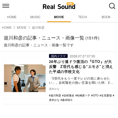
HOME
MUSIC
MOVIE
TECH
BOOK
HOME
MOVIE
遊川和彦
遊川和彦の記事・ニュース・画像一覧
(151件)
遊川和彦の記事・ニュース・画像一覧です
2026.07.27 07:30
国内ドラマ
28年ぶり連ドラ復活の『GTO』が大
反響 Z世代も感じる“エモさ”と消え
た平成の学校文化
「3世代をもう一度テレビの前に座らせた
い」。反町隆史の熱い言葉を聞いた時、28
年ぶりに連続ドラマとして帰ってくる
菜本かな
『GTO』（カン…
遊川和彦
反町隆史
松嶋菜々子
GTO
生見愛瑠
菜本かな
森本陸斗