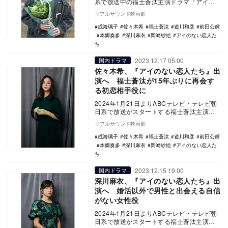
系で放送中の福士蒼汰主演ドラマ『アイの
ない恋人たち』がクランクアップを迎え
リアルサウンド映画部
た。 本…
成海璃子
佐々木希
福士蒼汰
遊川和彦
前田公輝
本郷奏多
深川麻衣
岡崎紗絵
アイのない恋人た
ち
2023.12.17 05:00
国内ドラマ
佐々木希、『アイのない恋人たち』出
演へ 福士蒼汰が15年ぶりに再会す
る初恋相手役に
2024年1月21日よりABCテレビ・テレビ朝
日系で放送がスタートする福士蒼汰主演ド
ラマ『アイのない恋人たち』に佐々木希が
リアルサウンド映画部
出演す…
成海璃子
佐々木希
福士蒼汰
遊川和彦
前田公輝
本郷奏多
深川麻衣
岡崎紗絵
アイのない恋人た
ち
2023.12.15 19:00
国内ドラマ
深川麻衣、『アイのない恋人たち』出
演へ 婚活以外で男性と出会える自信
がない女性役
2024年1月21日よりABCテレビ・テレビ朝
日系で放送がスタートする福士蒼汰主演ド