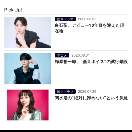
Pick Up!
2026.08.02
国内ドラマ
白石聖、デビュー10年目を迎えた現
在地
2026.08.01
アニメ
梅原裕一郎、“低音ボイス”の試行錯誤
2026.07.29
国内ドラマ
関水渚の“絶対に諦めない”という決意