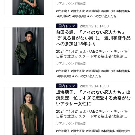
ラマ『アイのない恋人たち』に深川麻衣が
リアルサウンド映画部
出演す…
成海璃子
福士蒼汰
遊川和彦
前田公輝
本郷奏多
深川麻衣
岡崎紗絵
アイのない恋人たち
2023.12.15 14:00
国内ドラマ
前田公輝、『アイのない恋人たち』
で“見る目がない男”に 遊川和彦作品
への参加は15年ぶり
2024年1月21日よりABCテレビ・テレビ朝
日系で放送がスタートする福士蒼汰主演ド
ラマ『アイのない恋人たち』に前田公輝が
リアルサウンド映画部
出演す…
成海璃子
福士蒼汰
遊川和彦
前田公輝
本郷奏多
岡崎紗絵
アイのない恋人たち
2023.12.14 18:00
国内ドラマ
成海璃子、『アイのない恋人たち』出
演決定 忙しすぎて恋愛する余裕がな
いアラサー女性に
2024年1月21日よりABCテレビ・テレビ朝
日系で放送がスタートする福士蒼汰主演ド
ラマ『アイのない恋人たち』に成海璃子が
リアルサウンド映画部
出演す…
成海璃子
福士蒼汰
遊川和彦
本郷奏多
岡崎紗絵