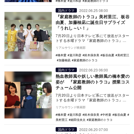
橋本愛
遊川和彦
家庭教師のトラコ
2022.06.25 08:00
国内ドラマ
『家庭教師のトラコ』美村里江、板谷
由夏、加藤柚凪に誕生日サプライズ
「うれし～い！」
7月20日より日本テレビ系にて放送がスター
トする水曜ドラマ『家庭教師のトラコ』。6
月に誕生日を迎えた美村里江、板谷由夏、
リアルサウンド映画部
加藤柚凪…
橋本愛
遊川和彦
鈴木保奈美
板谷由夏
美村里江
加藤柚凪
家庭教師のトラコ
2022.06.23 06:00
国内ドラマ
熱血教師風や妖しい教師風の橋本愛の
姿が 『家庭教師のトラコ』授業コス
チューム公開
7月20日より日本テレビ系にて放送がスター
トする水曜ドラマ『家庭教師のトラコ』。
橋本愛演じるトラコの授業コスチュームが
リアルサウンド映画部
初公開され…
橋本愛
遊川和彦
鈴木保奈美
中村蒼
板谷由夏
美村里江
細田佳央太
家庭教師のトラコ
2022.06.20 07:00
国内ドラマ