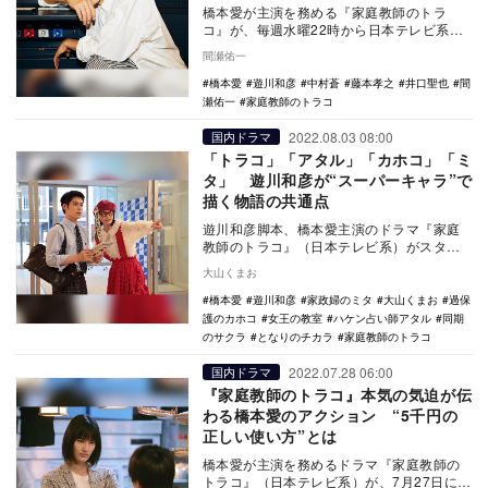
橋本愛が主演を務める『家庭教師のトラ
コ』が、毎週水曜22時から日本テレビ系で
放送中だ。橋本演じるトラコは、世の中に
間瀬佑一
ある現実を子供…
橋本愛
遊川和彦
中村蒼
藤本孝之
井口聖也
間
瀬佑一
家庭教師のトラコ
2022.08.03 08:00
国内ドラマ
「トラコ」「アタル」「カホコ」「ミ
タ」 遊川和彦が“スーパーキャラ”で
描く物語の共通点
遊川和彦脚本、橋本愛主演のドラマ『家庭
教師のトラコ』（日本テレビ系）がスター
トした。謎多き家庭教師のトラコ（橋本
大山くまお
愛）が、家庭教師…
橋本愛
遊川和彦
家政婦のミタ
大山くまお
過保
護のカホコ
女王の教室
ハケン占い師アタル
同期
のサクラ
となりのチカラ
家庭教師のトラコ
2022.07.28 06:00
国内ドラマ
『家庭教師のトラコ』本気の気迫が伝
わる橋本愛のアクション “5千円の
正しい使い方”とは
橋本愛が主演を務めるドラマ『家庭教師の
トラコ』（日本テレビ系）が、7月27日に第