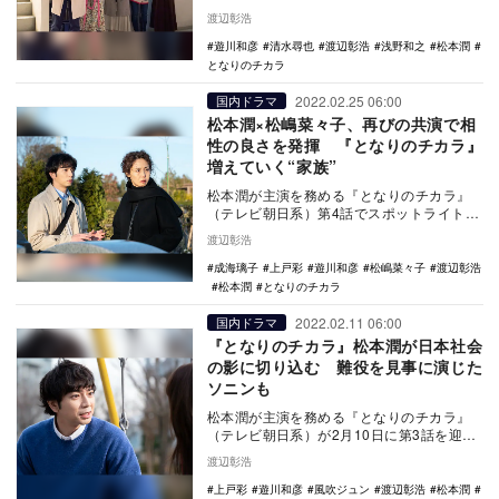
るのは、上条知樹（清水尋也）。10年前に
渡辺彰浩
世間を震撼…
遊川和彦
清水尋也
渡辺彰浩
浅野和之
松本潤
となりのチカラ
2022.02.25 06:00
国内ドラマ
松本潤×松嶋菜々子、再びの共演で相
性の良さを発揮 『となりのチカラ』
増えていく“家族”
松本潤が主演を務める『となりのチカラ』
（テレビ朝日系）第4話でスポットライトが
当たるのは道尾頼子（松嶋菜々子）。松本
渡辺彰浩
を筆頭に豪華…
成海璃子
上戸彩
遊川和彦
松嶋菜々子
渡辺彰浩
松本潤
となりのチカラ
2022.02.11 06:00
国内ドラマ
『となりのチカラ』松本潤が日本社会
の影に切り込む 難役を見事に演じた
ソニンも
松本潤が主演を務める『となりのチカラ』
（テレビ朝日系）が2月10日に第3話を迎え
た。 2週間ぶりの放送となった今回、スポ
渡辺彰浩
ット…
上戸彩
遊川和彦
風吹ジュン
渡辺彰浩
松本潤