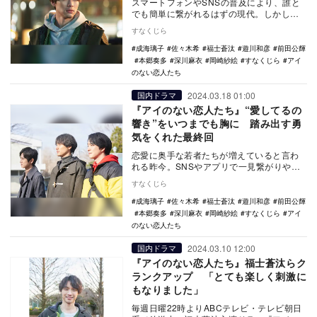
スマートフォンやSNSの普及により、誰と
でも簡単に繋がれるはずの現代。しかし、
その気軽さとは裏腹に、誰かと心から分か
すなくじら
り合うことの…
成海璃子
佐々木希
福士蒼汰
遊川和彦
前田公輝
本郷奏多
深川麻衣
岡崎紗絵
すなくじら
アイ
のない恋人たち
2024.03.18 01:00
国内ドラマ
『アイのない恋人たち』“愛してるの
響き”をいつまでも胸に 踏み出す勇
気をくれた最終回
恋愛に奥手な若者たちが増えていると言わ
れる昨今。SNSやアプリで一見繋がりやす
くなったように見える現代社会の中で、そ
すなくじら
れでも多くの…
成海璃子
佐々木希
福士蒼汰
遊川和彦
前田公輝
本郷奏多
深川麻衣
岡崎紗絵
すなくじら
アイ
のない恋人たち
2024.03.10 12:00
国内ドラマ
『アイのない恋人たち』福士蒼汰らク
ランクアップ 「とても楽しく刺激に
もなりました」
毎週日曜22時よりABCテレビ・テレビ朝日