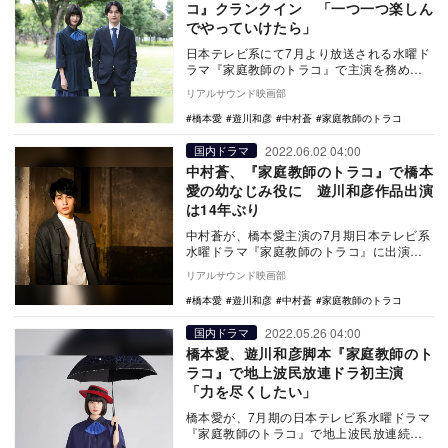
コ』クランクイン 「一つ一つ楽しん
でやっていけたら」
日本テレビ系にて7月より放送される水曜ド
ラマ『家庭教師のトラコ』で主演を務める
橋本愛、共演の中村蒼がクランクインを迎
リアルサウンド映画部
えた。 …
橋本愛
遊川和彦
中村蒼
家庭教師のトラコ
2022.06.02 04:00
国内ドラマ
中村蒼、『家庭教師のトラコ』で橋本
愛の幼なじみ役に 遊川和彦作品出演
は14年ぶり
中村蒼が、橋本愛主演の7月期日本テレビ系
水曜ドラマ『家庭教師のトラコ』に出演す
ることが決定した。 本作は、『家政婦の
リアルサウンド映画部
ミタ』（…
橋本愛
遊川和彦
中村蒼
家庭教師のトラコ
2022.05.26 04:00
国内ドラマ
橋本愛、遊川和彦脚本『家庭教師のト
ラコ』で地上波民放連ドラ初主演
「力を尽くしたい」
橋本愛が、7月期の日本テレビ系水曜ドラマ
『家庭教師のトラコ』で地上波民放連続ド