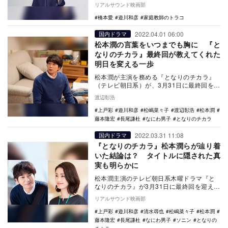
ラマ初主演を務めることがわかった。 本
リアルサウンド映画部
作は…
橋本愛
遊川和彦
家庭教師のトラコ
2022.04.01 06:00
国内ドラマ
松本潤の言葉をいつまでも胸に 『と
なりのチカラ』最終回が教えてくれた
明日を変える一歩
松本潤が主演を務める『となりのチカラ』
（テレビ朝日系）が、3月31日に最終回を迎
えた。 前回、これまで散々人の家の問題
渡辺彰浩
に首を…
上戸彩
遊川和彦
松嶋菜々子
渡辺彰浩
松本潤
藤本隆宏
長尾謙杜
なにわ男子
となりのチカラ
2022.03.31 11:08
国内ドラマ
『となりのチカラ』松本潤らが辿り着
いた結論は？ タイトルに隠された真
実も明らかに
松本潤主演のテレビ朝日系木曜ドラマ『と
なりのチカラ』が3月31日に最終回を迎え
る。 『家政婦のミタ』（日本テレビ
リアルサウンド映画部
系）、『過保…
上戸彩
遊川和彦
清水尋也
松嶋菜々子
松本潤
藤本隆宏
長尾謙杜
なにわ男子
ソニン
となりの