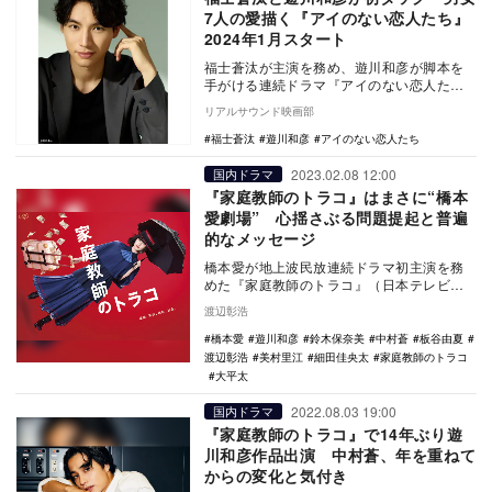
7人の愛描く『アイのない恋人たち』
2024年1月スタート
福士蒼汰が主演を務め、遊川和彦が脚本を
手がける連続ドラマ『アイのない恋人た
ち』が、2024年1月よりABCテレビ・テレ
リアルサウンド映画部
ビ朝日系の…
福士蒼汰
遊川和彦
アイのない恋人たち
2023.02.08 12:00
国内ドラマ
『家庭教師のトラコ』はまさに“橋本
愛劇場” 心揺さぶる問題提起と普遍
的なメッセージ
橋本愛が地上波民放連続ドラマ初主演を務
めた『家庭教師のトラコ』（日本テレビ
系）のBlu-ray／DVD BOXが2月8日に発売
渡辺彰浩
さ…
橋本愛
遊川和彦
鈴木保奈美
中村蒼
板谷由夏
渡辺彰浩
美村里江
細田佳央太
家庭教師のトラコ
大平太
2022.08.03 19:00
国内ドラマ
『家庭教師のトラコ』で14年ぶり遊
川和彦作品出演 中村蒼、年を重ねて
からの変化と気付き