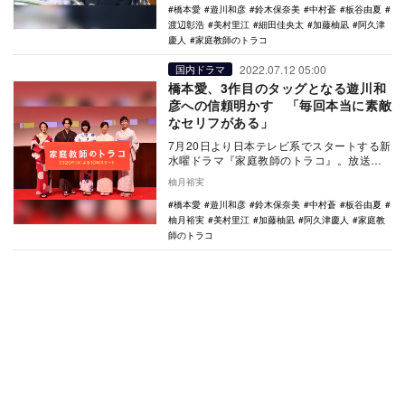
橋本愛
遊川和彦
鈴木保奈美
中村蒼
板谷由夏
渡辺彰浩
美村里江
細田佳央太
加藤柚凪
阿久津
慶人
家庭教師のトラコ
2022.07.12 05:00
国内ドラマ
橋本愛、3作目のタッグとなる遊川和
彦への信頼明かす 「毎回本当に素敵
なセリフがある」
7月20日より日本テレビ系でスタートする新
水曜ドラマ『家庭教師のトラコ』。放送を
前に、7月9日、日本テレビ社屋にて完成披
柚月裕実
露試写会…
橋本愛
遊川和彦
鈴木保奈美
中村蒼
板谷由夏
柚月裕実
美村里江
加藤柚凪
阿久津慶人
家庭教
師のトラコ