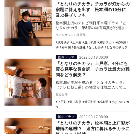
『となりのチカラ』チカラが灯からの
宿題に答えを出す 松本潤の10分に
及ぶ長ゼリフも
松本潤主演のテレビ朝日系木曜ドラマ『と
なりのチカラ』第8話の場面写真が公開され
た。 『家政婦のミタ』（日本テレビ
リアルサウンド映画部
系）、『過保…
成海璃子
上戸彩
遊川和彦
風吹ジュン
松嶋菜々
子
松本潤
長尾謙杜
なにわ男子
となりのチカラ
2022.03.18 06:00
国内ドラマ
『となりのチカラ』上戸彩、4分にも
渡る見事な長台詞 チカラは最大の難
問をどう解決？
松本潤が主演を務める『となりのチカラ』
（テレビ朝日系）の物語が佳境に入ってい
る。 チカラ（松本潤）の妻・灯（上戸
渡辺彰浩
彩）が「これ…
上戸彩
遊川和彦
渡辺彰浩
松本潤
となりのチカ
ラ
2022.03.17 08:00
国内ドラマ
『となりのチカラ』松本潤と上戸彩が
離婚の危機!? 途方に暮れるチカラに