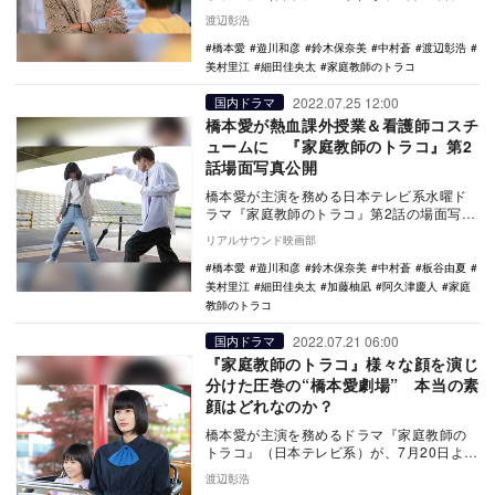
2話を迎えた。 家庭教師・トラコ（橋本
渡辺彰浩
愛）は…
橋本愛
遊川和彦
鈴木保奈美
中村蒼
渡辺彰浩
美村里江
細田佳央太
家庭教師のトラコ
2022.07.25 12:00
国内ドラマ
橋本愛が熱血課外授業＆看護師コスチ
ュームに 『家庭教師のトラコ』第2
話場面写真公開
橋本愛が主演を務める日本テレビ系水曜ド
ラマ『家庭教師のトラコ』第2話の場面写真
が公開された。 本作は、『家政婦のミ
リアルサウンド映画部
タ』（日本…
橋本愛
遊川和彦
鈴木保奈美
中村蒼
板谷由夏
美村里江
細田佳央太
加藤柚凪
阿久津慶人
家庭
教師のトラコ
2022.07.21 06:00
国内ドラマ
『家庭教師のトラコ』様々な顔を演じ
分けた圧巻の“橋本愛劇場” 本当の素
顔はどれなのか？
橋本愛が主演を務めるドラマ『家庭教師の
トラコ』（日本テレビ系）が、7月20日より
スタートした。今作は『家政婦のミタ』
渡辺彰浩
（2011年…