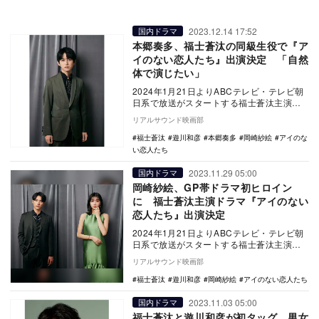
2023.12.14 17:52
国内ドラマ
本郷奏多、福士蒼汰の同級生役で『ア
イのない恋人たち』出演決定 「自然
体で演じたい」
2024年1月21日よりABCテレビ・テレビ朝
日系で放送がスタートする福士蒼汰主演ド
ラマ『アイのない恋人たち』に本郷奏多が
リアルサウンド映画部
出演す…
福士蒼汰
遊川和彦
本郷奏多
岡崎紗絵
アイのな
い恋人たち
2023.11.29 05:00
国内ドラマ
岡崎紗絵、GP帯ドラマ初ヒロイン
に 福士蒼汰主演ドラマ『アイのない
恋人たち』出演決定
2024年1月21日よりABCテレビ・テレビ朝
日系で放送がスタートする福士蒼汰主演ド
ラマ『アイのない恋人たち』に岡崎紗絵が
リアルサウンド映画部
出演す…
福士蒼汰
遊川和彦
岡崎紗絵
アイのない恋人たち
2023.11.03 05:00
国内ドラマ
福士蒼汰と遊川和彦が初タッグ 男女