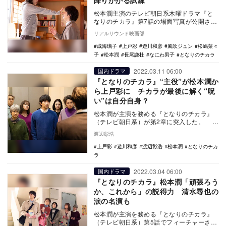
降りかかる試練
松本潤主演のテレビ朝日系木曜ドラマ『と
なりのチカラ』第7話の場面写真が公開され
た。 本作は、思いやりと人間愛だけは人
リアルサウンド映画部
一倍、だ…
成海璃子
上戸彩
遊川和彦
風吹ジュン
松嶋菜々
子
松本潤
長尾謙杜
なにわ男子
となりのチカラ
2022.03.11 06:00
国内ドラマ
『となりのチカラ』“主役”が松本潤か
ら上戸彩に チカラが最後に解く“呪
い”は自分自身？
松本潤が主演を務める『となりのチカラ』
（テレビ朝日系）が第2章に突入した。 こ
の第2章というのは公式には謳われていない
渡辺彰浩
ものの…
上戸彩
遊川和彦
渡辺彰浩
松本潤
となりのチカ
ラ
2022.03.04 06:00
国内ドラマ
『となりのチカラ』松本潤「頑張ろう
か、これから」の説得力 清水尋也の
涙の名演も
松本潤が主演を務める『となりのチカラ』
（テレビ朝日系）第5話でフィーチャーされ