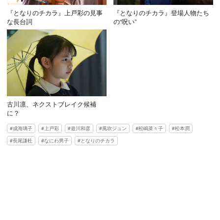
『となりのチカラ』上戸彩の見事
『となりのチカラ』登場人物たち
な長台詞
の“呪い”
古川凛、ネクストブレイク候補
に？
成海璃子
上戸彩
遊川和彦
風吹ジュン
松嶋菜々子
松本潤
長尾謙杜
なにわ男子
となりのチカラ