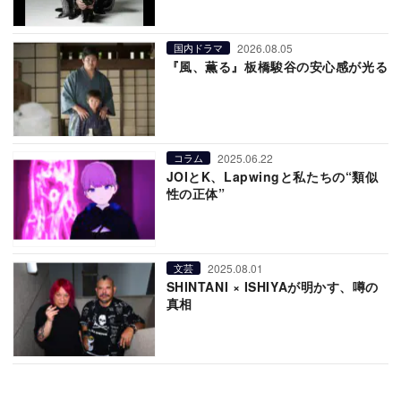
2026.08.05
国内ドラマ
『風、薫る』板橋駿谷の安心感が光る
2025.06.22
コラム
JOIとK、Lapwingと私たちの“類似
性の正体”
2025.08.01
文芸
SHINTANI × ISHIYAが明かす、噂の
真相