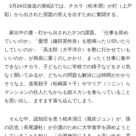
3月24日放送の第8話では、チカラ（松本潤）が灯（上戸
彩）から出された宿題の答えを出すために奮闘する。
家出中の妻・灯から出された3つの課題。「仕事を辞め
ていいのか」「愛理（鎌田英怜奈）を怒鳴ったり叩いたり
していいのか」「高太郎（大平洋介）を塾に行かせていも
いいのか」が両肩に重くのしかかり、まったく仕事に集中
できないチカラ。子どもたちに学校での様子などをさり気
なく聞いてみるが、どちらの問題も解決には時間がかかり
そうな上、道尾頼子（松嶋菜々子）やマリア（ソニン）ら
マンションの住人たちからも総スカンを食らっていること
を思い出し、ますます落ち込んでしまう。
そんな中、認知症を患う柏木清江（風吹ジュン）が、孫
の託也（長尾謙杜）が介護のために大学進学を諦めようと
していることを知り、「介護施設に入る」と言い出す。震