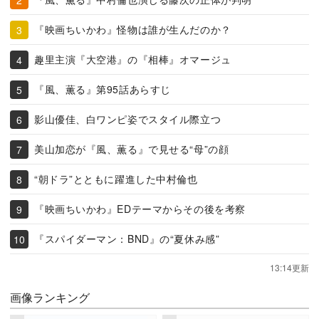
『映画ちいかわ』怪物は誰が生んだのか？
趣里主演『大空港』の『相棒』オマージュ
『風、薫る』第95話あらすじ
影山優佳、白ワンピ姿でスタイル際立つ
美山加恋が『風、薫る』で見せる“母”の顔
“朝ドラ”とともに躍進した中村倫也
『映画ちいかわ』EDテーマからその後を考察
『スパイダーマン：BND』の“夏休み感”
13:14更新
画像ランキング