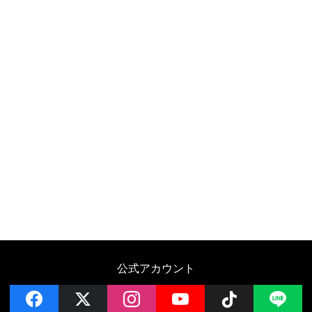
公式アカウント
facebook
x
instagram
YouTube
Follow on 
LI