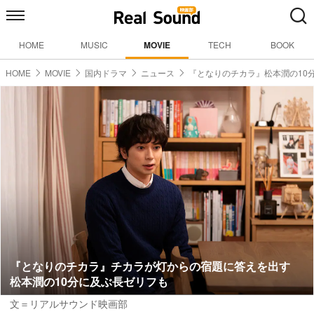
HOME
MUSIC
MOVIE
TECH
BOOK
HOME
MOVIE
国内ドラマ
ニュース
『となりのチカラ』松本潤の10
『となりのチカラ』チカラが灯からの宿題に答えを出す
松本潤の10分に及ぶ長ゼリフも
文＝リアルサウンド映画部