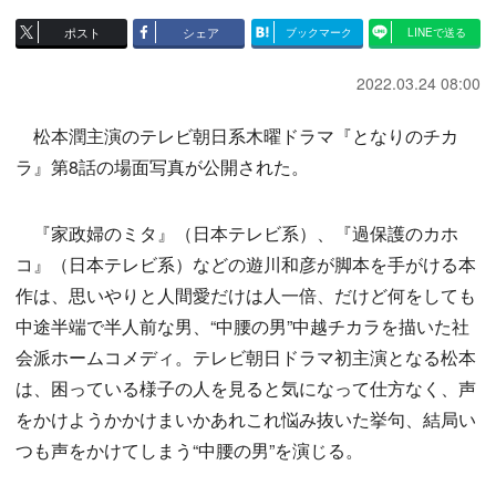
ポスト
シェア
ブックマーク
LINEで送る
2022.03.24 08:00
松本潤主演のテレビ朝日系木曜ドラマ『となりのチカ
ラ』第8話の場面写真が公開された。
『家政婦のミタ』（日本テレビ系）、『過保護のカホ
コ』（日本テレビ系）などの遊川和彦が脚本を手がける本
作は、思いやりと人間愛だけは人一倍、だけど何をしても
中途半端で半人前な男、“中腰の男”中越チカラを描いた社
会派ホームコメディ。テレビ朝日ドラマ初主演となる松本
は、困っている様子の人を見ると気になって仕方なく、声
をかけようかかけまいかあれこれ悩み抜いた挙句、結局い
つも声をかけてしまう“中腰の男”を演じる。