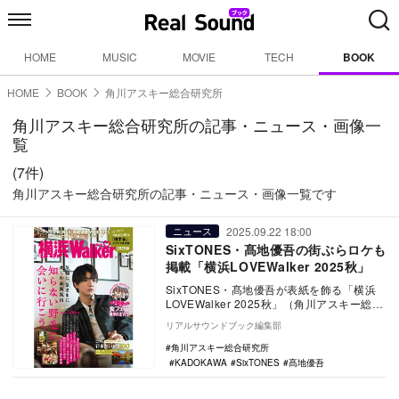
HOME
MUSIC
MOVIE
TECH
BOOK
HOME
BOOK
角川アスキー総合研究所
角川アスキー総合研究所の記事・ニュース・画像一
覧
(7件)
角川アスキー総合研究所の記事・ニュース・画像一覧です
2025.09.22 18:00
ニュース
SixTONES・髙地優吾の街ぶらロケも
掲載「横浜LOVEWalker 2025秋」
SixTONES・髙地優吾が表紙を飾る「横浜
LOVEWalker 2025秋」（角川アスキー総合
研究所）が発売された。 …
リアルサウンドブック編集部
角川アスキー総合研究所
KADOKAWA
SixTONES
髙地優吾