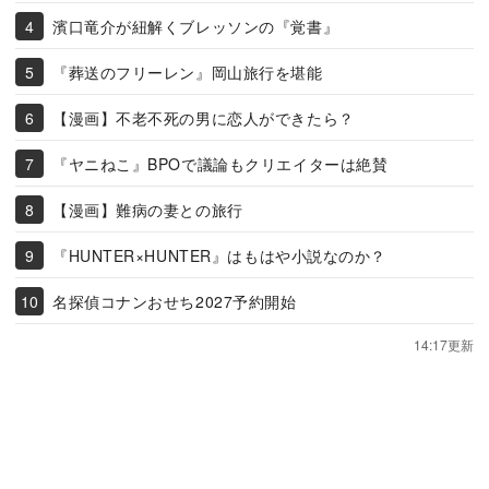
濱口竜介が紐解くブレッソンの『覚書』
『葬送のフリーレン』岡山旅行を堪能
【漫画】不老不死の男に恋人ができたら？
『ヤニねこ』BPOで議論もクリエイターは絶賛
【漫画】難病の妻との旅行
『HUNTER×HUNTER』はもはや小説なのか？
名探偵コナンおせち2027予約開始
14:17更新