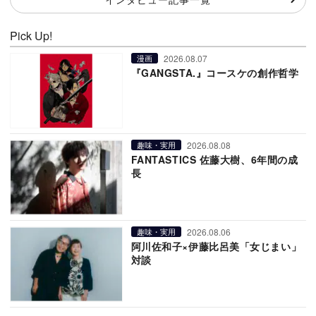
Pick Up!
2026.08.07
漫画
『GANGSTA.』コースケの創作哲学
2026.08.08
趣味・実用
FANTASTICS 佐藤大樹、6年間の成
長
2026.08.06
趣味・実用
阿川佐和子×伊藤比呂美「女じまい」
対談