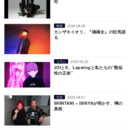
司
2026.08.08
映画
カンザキイオリ、『禍禍女』の狂気語
る
2025.06.22
コラム
JOIとK、Lapwingと私たちの“類似
性の正体”
2025.08.01
文芸
SHINTANI × ISHIYAが明かす、噂の
真相