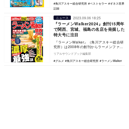
角川アスキー総合研究所
ベストセラー
ギネス世界
記録
2023.09.06 18:25
ニュース
『ラーメンWalker2024』創刊15周年
で関西、宮城、福島の名店を発掘した
特大号に注目
『ラーメンWalker』（角川アスキー総合研
究所）は2008年の創刊からラーメンファン
に最新情報を発信し続け、今年で創刊15
リアルサウンドブック編集部
周…
グルメ
角川アスキー総合研究所
ラーメンWalker