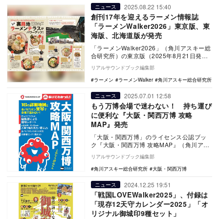
2025.08.22 15:40
ニュース
創刊17年を迎えるラーメン情報誌
「ラーメンWalker2026」東京版、東
海版、北海道版が発売
「ラーメンWalker2026」（角川アスキー総
合研究所）の東京版（2025年8月21日発
売）、東海版（2025年8月28日発売…
リアルサウンドブック編集部
ラーメン
ラーメンWalker
角川アスキー総合研究所
2025.07.01 12:58
ニュース
もう万博会場で迷わない！ 持ち運び
に便利な『大阪・関西万博 攻略
MAP』発売
「大阪・関西万博」のライセンス公認ブッ
ク『大阪・関西万博 攻略MAP』（角川アス
キー総合研究所）が6月30日に発売された。
リアルサウンドブック編集部
…
角川アスキー総合研究所
大阪・関西万博
2024.12.25 19:51
ニュース
「戦国LOVEWalker2025」、付録は
「現存12天守カレンダー2025」「オ
リジナル御城印9種セット」