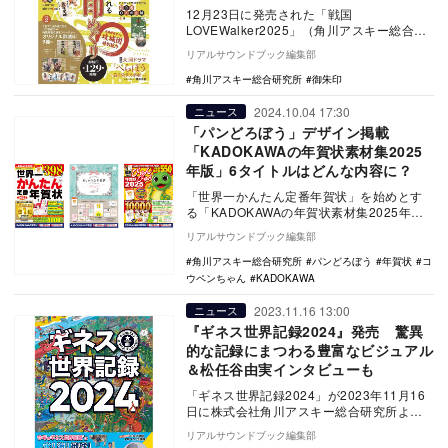
12月23日に発売された「戦国
LOVEWalker2025」（角川アスキー総合研
究所）が話題だ。昨年に続く第3弾となる今
リアルサウンドブック編集部
号では、…
角川アスキー総合研究所
御朱印
2024.10.04 17:30
ニュース
「パンどろぼう」デザイン掲載
「KADOKAWAの年賀状素材集2025
年版」6タイトルはどんな内容に？
「世界一かんたん定番年賀状」を始めとす
る「KADOKAWAの年賀状素材集2025年
版」全6タイトルが、2024年10月4日（金）
リアルサウンドブック編集部
…
角川アスキー総合研究所
パンどろぼう
年賀状
コ
ウペンちゃん
KADOKAWA
2023.11.16 13:00
ニュース
『ギネス世界記録2024』発売 驚異
的な記録にまつわる豊富なビジュアル
＆松任谷由実インタビューも
「ギネス世界記録2024」が2023年11月16
日に株式会社角川アスキー総合研究所より
発売された。 「ギネス世界記録」は、
リアルサウンドブック編集部
世…