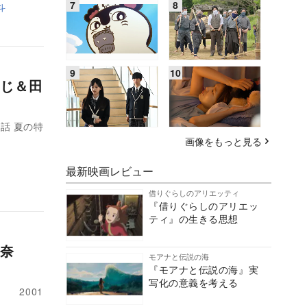
斗
じ＆田
話 夏の特
画像をもっと見る
最新映画レビュー
借りぐらしのアリエッティ
『借りぐらしのアリエッ
ティ』の生きる思想
杏奈
モアナと伝説の海
『モアナと伝説の海』実
写化の意義を考える
 2001