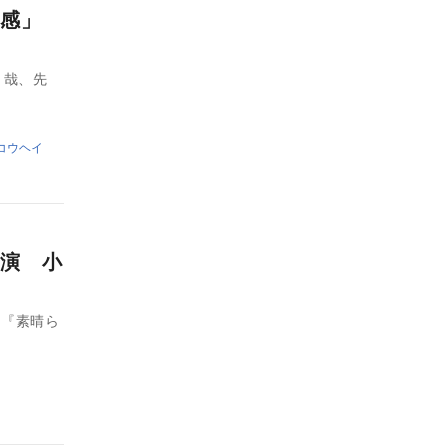
張感」
き哉、先
コウヘイ
演 小
マ『素晴ら