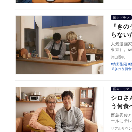
国内ドラマ
『きの
らない
人気漫画
東京）。s
片山香帆
内野聖陽
きのう何食べ
国内ドラマ
シロさ
う何食べ
西島秀俊と
ールにテ
リアルサウン