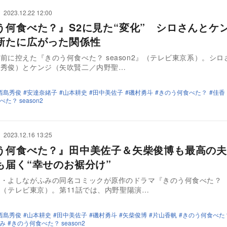
2023.12.22 12:00
う何食べた？』S2に見た“変化” シロさんとケ
新たに広がった関係性
前に控えた『きのう何食べた？ season2』（テレビ東京系）。シロ
島秀俊）とケンジ（矢吹賢二／内野聖…
西島秀俊
安達奈緒子
山本耕史
田中美佐子
磯村勇斗
きのう何食べた？
佳香
た？ season2
2023.12.16 13:25
う何食べた？』田中美佐子＆矢柴俊博も最高の夫
も届く“幸せのお裾分け”
家・よしながふみの同名コミックが原作のドラマ『きのう何食べた？
n2』（テレビ東京）。第11話では、内野聖陽演…
西島秀俊
山本耕史
田中美佐子
磯村勇斗
矢柴俊博
片山香帆
きのう何食べた
み
きのう何食べた？ season2