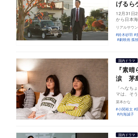
げるら
12月31
から日本海
リアルサウン
鈴木砂羽
劇映画 孤
国内ドラマ
『素晴
涙 茅
「へなち
マは、そ
菜本かな
小関裕太
内海誠子
国内ドラマ