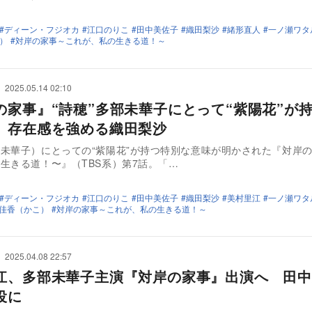
ディーン・フジオカ
江口のりこ
田中美佐子
織田梨沙
緒形直人
一ノ瀬ワタ
）
対岸の家事～これが、私の生きる道！～
2025.05.14 02:10
の家事』“詩穂”多部未華子にとって“紫陽花”が
 存在感を強める織田梨沙
未華子）にとっての“紫陽花”が持つ特別な意味が明かされた『対岸
生きる道！〜』（TBS系）第7話。「…
ディーン・フジオカ
江口のりこ
田中美佐子
織田梨沙
美村里江
一ノ瀬ワタ
佳香（かこ）
対岸の家事～これが、私の生きる道！～
2025.04.08 22:57
江、多部未華子主演『対岸の家事』出演へ 田中
役に