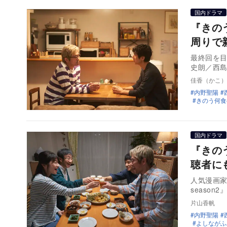
国内ドラマ
『きの
周りで
最終回を目
史朗／西
佳香（かこ）
内野聖陽
きのう何食べ
国内ドラマ
『きの
聴者に
人気漫画
seaso
片山香帆
内野聖陽
よしながふ