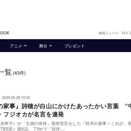
BOOK
映画ニュース・TVド
アニメ
舞台
プレゼント
一覧
(43件)
2025.05.28 10:30
の家事』詩穂が白山にかけたあったかい言葉 “
・フジオカが名言を連発
部未華子）が「主婦の有休」取得宣言をした『対岸の家事～これが、
TBS系）第9話。 TVerで『対岸…