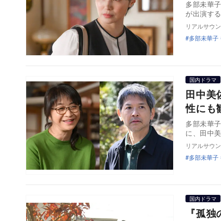
多部未華子
が出演する
リアルサウン
多部未華子
国内ドラマ
田中美
性にも
多部未華子
に、田中
リアルサウン
多部未華子
国内ドラマ
『孤独