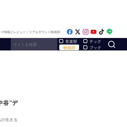
Like on Facebook
Follow on x
Follow on Inst
Follow on Y
Follow on
Follo
ラマ情報とレビュー｜リアルサウンド映画部
サ
音楽部
テック
映画部
ブック
中谷”デ
私の生きる