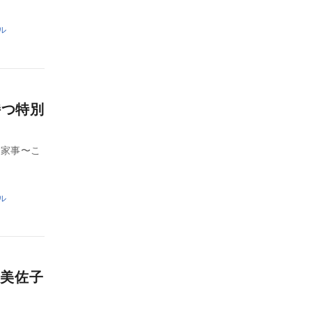
ル
持つ特別
の家事〜こ
ル
美佐子