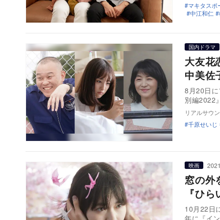
マキタスポ
中江和仁
国内ドラマ
大友花
中美佐
8月20日
別編202
リアルサウン
千原せいじ
2021
映画
窓の外
『ひら
10月22
年に『イ