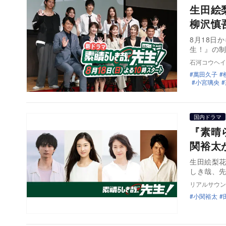
生田絵
柳沢慎
8月18日
生！』の制
石河コウヘイ
萬田久子
小宮璃央
国内ドラマ
『素晴
関裕太
生田絵梨花
しき哉、
リアルサウン
小関裕太