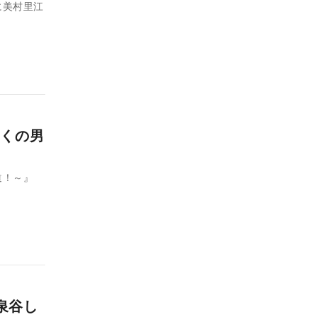
に美村里江
くの男
道！～』
泉谷し