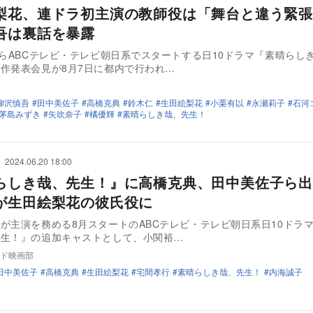
梨花、連ドラ初主演の教師役は「舞台と違う緊
吾は裏話を暴露
からABCテレビ・テレビ朝日系でスタートする日10ドラマ『素晴らし
作発表会見が8月7日に都内で行われ…
柳沢慎吾
田中美佐子
高橋克典
鈴木仁
生田絵梨花
小栗有以
永瀬莉子
石河
茅島みずき
矢吹奈子
橘優輝
素晴らしき哉、先生！
2024.06.20 18:00
らしき哉、先生！』に高橋克典、田中美佐子ら出
が生田絵梨花の彼氏役に
が主演を務める8月スタートのABCテレビ・テレビ朝日系日10ドラ
先生！』の追加キャストとして、小関裕…
ド映画部
田中美佐子
高橋克典
生田絵梨花
宅間孝行
素晴らしき哉、先生！
内海誠子