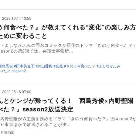
2023.10.14 13:55
う何食べた？』が教えてくれる“変化”の楽しみ
ために変わること
家・よしながふみの同名コミックが原作のドラマ『きのう何食べた？
eason2の第2話では、弁護士事務所…
西島秀俊
田中美佐子
片山香帆
真凛
きのう何食べた？
よしながふみ
た？ season2
2023.05.16 07:00
んとケンジが帰ってくる！ 西島秀俊×内野聖陽
た？』season2放送決定
内野聖陽がW主演を務めるドラマ『きのう何食べた？』のseason2が
レビ東京ほかで放送されることが決…
ド映画部