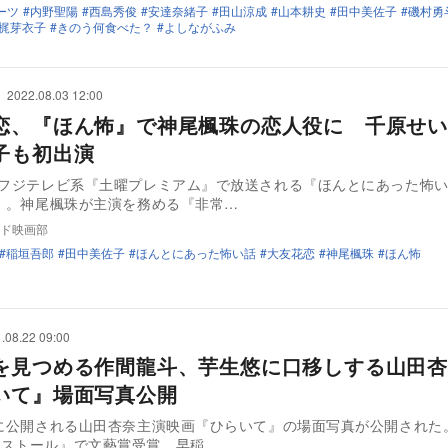
ーツ
内野聖陽
西島秀俊
安達奈緒子
田山涼成
山本耕史
田中美佐子
磯村勇
梶芽衣子
きのう何食べた？
よしながふみ
2022.08.03 12:00
恋、『ほん怖』で神尾楓珠の恋人役に 千原せい
子も初出演
にフジテレビ系『土曜プレミアム』で放送される『ほんとにあった怖い
2』。神尾楓珠が主演を務める『非常…
ド映画部
稲垣吾郎
田中美佐子
ほんとにあった怖い話
大友花恋
神尾楓珠
ほん怖
.08.22 09:00
を見つめる作間龍斗、芋生悠に口移しする山田
いて』場面写真公開
日に公開される山田杏奈主演映画『ひらいて』の場面写真が公開された。
ンストール』で文藝賞受賞、早稲…