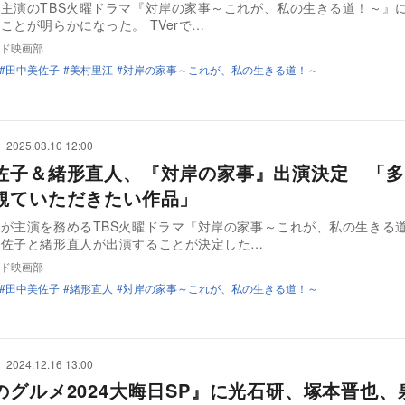
主演のTBS火曜ドラマ『対岸の家事～これが、私の生きる道！～』
ことが明らかになった。 TVerで…
ド映画部
田中美佐子
美村里江
対岸の家事～これが、私の生きる道！～
2025.03.10 12:00
佐子＆緒形直人、『対岸の家事』出演決定 「多
観ていただきたい作品」
が主演を務めるTBS火曜ドラマ『対岸の家事～これが、私の生きる
美佐子と緒形直人が出演することが決定した…
ド映画部
田中美佐子
緒形直人
対岸の家事～これが、私の生きる道！～
2024.12.16 13:00
のグルメ2024大晦日SP』に光石研、塚本晋也、