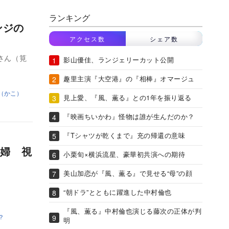
ランキング
ンジの
アクセス数
シェア数
さん（筧
影山優佳、ランジェリーカット公開
趣里主演『大空港』の『相棒』オマージュ
（かこ）
見上愛、『風、薫る』との1年を振り返る
『映画ちいかわ』怪物は誰が生んだのか？
『Tシャツが乾くまで』充の帰還の意味
婦 視
小栗旬×横浜流星、豪華初共演への期待
美山加恋が『風、薫る』で見せる“母”の顔
“朝ドラ”とともに躍進した中村倫也
『風、薫る』中村倫也演じる藤次の正体が判
？
明