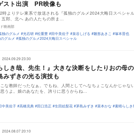
ゲスト出演 PR映像も
日22時よりテレ東系で放送される『孤独のグルメ2024大晦日スペシャル
 五郎、北へ あの人たちの所ま…
ド映画部
孤独のグルメ
光石研
松重豊
田中美佐子
泉谷しげる
雛形あきこ
塚本晋也
独のグルメ
孤独のグルメ2024大晦日スペシャル
2024.09.29 23:30
らしき哉、先生！』大きな決断をしたりおの母の
島みずきの光る演技も
ょこな教師だったなぁ。でもね、人間としてへなちょこなんかじゃな
う思うよ。娘のあなたを、誇りに思うからね…
田中美佐子
高橋克典
田口浩正
生田絵梨花
茅島みずき
菜本かな
素晴らしき
2024.08.07 20:10