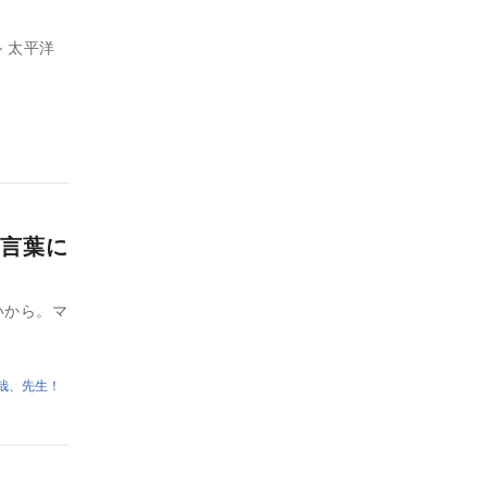
 太平洋
言葉に
いから。マ
哉、先生！