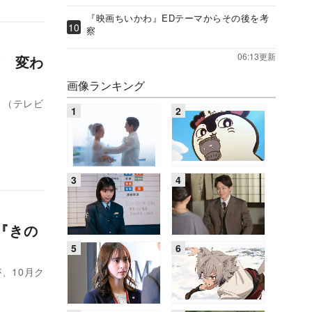
『映画ちいかわ』EDテーマからその後を考
察
06:13更新
方 変わ
画像ランキング
』（テレビ
『きの
、10月ク