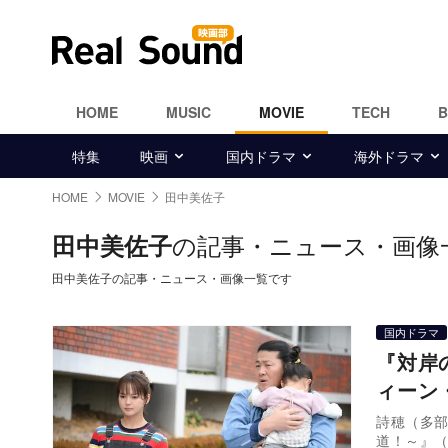
HOME
MUSIC
MOVIE
TECH
特集
映画
国内ドラマ
海外ドラマ
HOME
MOVIE
田中美佐子
の記事・ニュース・画像
田中美佐子
田中美佐子の記事・ニュース・画像一覧です
国内ドラマ
『対岸
ィーン
詩穂（多
道！～』（