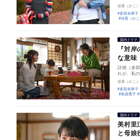
佳香（かこ）
多部未華子
佳香（かこ
国内ドラマ
『対岸
な意味
詩穂（多部
れが、私の
佳香（かこ）
多部未華子
島袋寛子
国内ドラマ
美村里
と母娘