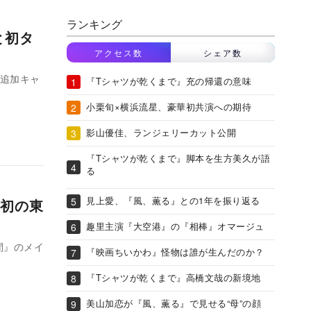
ランキング
と初タ
アクセス数
シェア数
の追加キャ
『Tシャツが乾くまで』充の帰還の意味
小栗旬×横浜流星、豪華初共演への期待
影山優佳、ランジェリーカット公開
『Tシャツが乾くまで』脚本を生方美久が語
る
見上愛、『風、薫る』との1年を振り返る
初の東
趣里主演『大空港』の『相棒』オマージュ
人間』のメイ
『映画ちいかわ』怪物は誰が生んだのか？
『Tシャツが乾くまで』高橋文哉の新境地
美山加恋が『風、薫る』で見せる“母”の顔