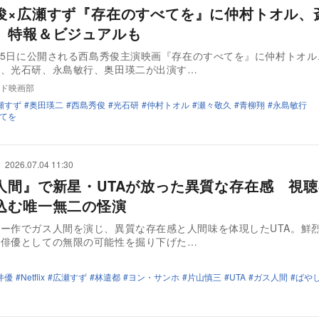
俊×広瀬すず『存在のすべてを』に仲村トオル、
 特報＆ビジュアルも
2月5日に公開される西島秀俊主演映画『存在のすべてを』に仲村トオル
翔、光石研、永島敏行、奥田瑛二が出演す…
ド映画部
瀬すず
奥田瑛二
西島秀俊
光石研
仲村トオル
瀬々敬久
青柳翔
永島敏行
てを
2026.07.04 11:30
人間』で新星・UTAが放った異質な存在感 視
込む唯一無二の怪演
ー作でガス人間を演じ、異質な存在感と人間味を体現したUTA。鮮
た俳優としての無限の可能性を掘り下げた…
井優
Netflix
広瀬すず
林遣都
ヨン・サンホ
片山慎三
UTA
ガス人間
ばや