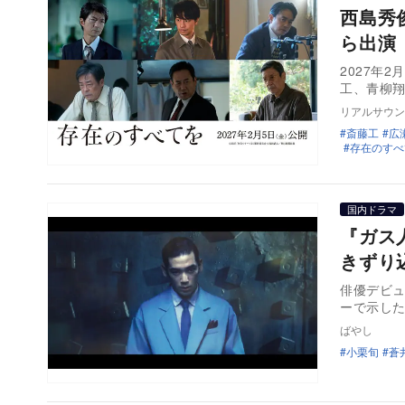
西島秀
ら出演
2027年
工、青柳
リアルサウン
斎藤工
広
存在のすべ
国内ドラマ
『ガス
きずり
俳優デビュ
ーで示し
ばやし
小栗旬
蒼