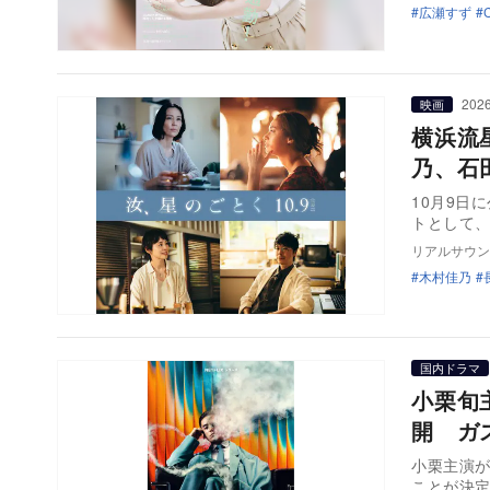
広瀬すず
2026
映画
横浜流
乃、石
10月9日
トとして
リアルサウン
木村佳乃
国内ドラマ
小栗旬
開 ガ
小栗主演が
ことが決