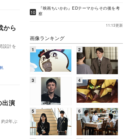
『映画ちいかわ』EDテーマからその後を考
察
11:13更新
成から
画像ランキング
間設計を
帆
の出演
。約2年ぶ