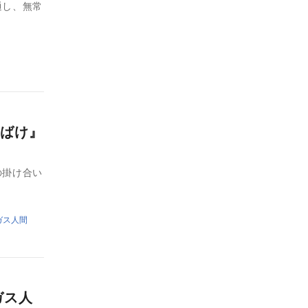
通し、無常
ばけ』
の掛け合い
ガス人間
ガス人