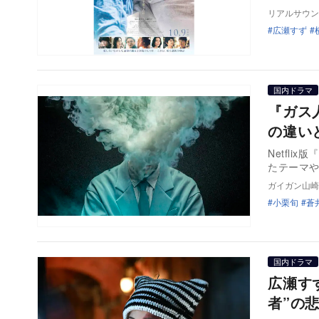
リアルサウン
広瀬すず
国内ドラマ
『ガス
の違い
Netfl
たテーマ
ガイガン山崎
小栗旬
蒼
国内ドラマ
広瀬す
者”の