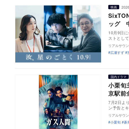
2026
映画
Six
ッグ 
10月9日
ストとし
リアルサウン
広瀬すず
国内ドラマ
小栗旬
京駅前
7月2日より
ン予告と
リアルサウン
小栗旬
蒼