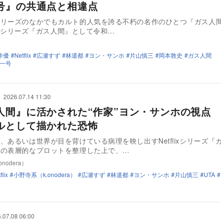
号』の共通点と相違点
シリーズのなかでもカルト的人気を誇る不朽の名作のひとつ『ガス人
flixシリーズ『ガス人間』として令和…
井優
Netflix
広瀬すず
林遣都
ヨン・サンホ
片山慎三
岡本敦史
ガス人間
一号
2026.07.14 11:30
人間』に活かされた“作家”ヨン・サンホの視点
ルとして描かれた恐怖
、あるいは世界が目を背けている病理を映し出すNetflixシリーズ『
作の表層的なプロットを整理した上で、…
nodera）
flix
小野寺系（k.onodera）
広瀬すず
林遣都
ヨン・サンホ
片山慎三
UTA
.07.08 06:00