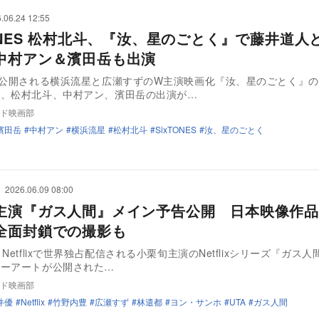
.06.24 12:55
TONES 松村北斗、『汝、星のごとく』で藤井道人
中村アン＆濱田岳も出演
に公開される横浜流星と広瀬すずのW主演映画化『汝、星のごとく』
て、松村北斗、中村アン、濱田岳の出演が…
ド映画部
濱田岳
中村アン
横浜流星
松村北斗
SixTONES
汝、星のごとく
2026.06.09 08:00
主演『ガス人間』メイン予告公開 日本映像作品
全面封鎖での撮影も
Netflixで世界独占配信される小栗旬主演のNetflixシリーズ『ガス
キーアートが公開された…
ド映画部
井優
Netflix
竹野内豊
広瀬すず
林遣都
ヨン・サンホ
UTA
ガス人間