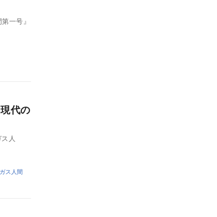
間第一号』
 現代の
ガス人
ガス人間