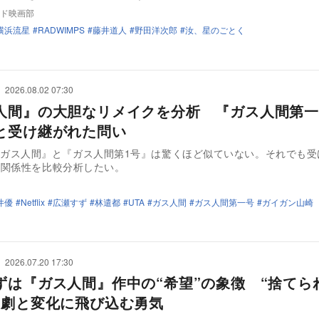
ド映画部
横浜流星
RADWIMPS
藤井道人
野田洋次郎
汝、星のごとく
2026.08.02 07:30
人間』の大胆なリメイクを分析 『ガス人間第一
と受け継がれた問い
ix版『ガス人間』と『ガス人間第1号』は驚くほど似ていない。それでも
や関係性を比較分析したい。
井優
Netflix
広瀬すず
林遣都
UTA
ガス人間
ガス人間第一号
ガイガン山崎
2026.07.20 17:30
ずは『ガス人間』作中の“希望”の象徴 “捨てら
悲劇と変化に飛び込む勇気