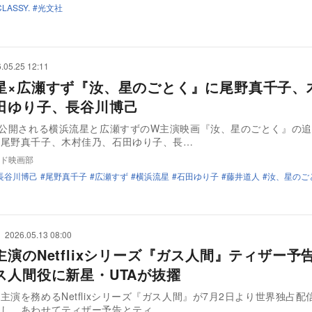
CLASSY.
光文社
.05.25 12:11
星×広瀬すず『汝、星のごとく』に尾野真千子、
田ゆり子、長谷川博己
に公開される横浜流星と広瀬すずのW主演映画『汝、星のごとく』の
、尾野真千子、木村佳乃、石田ゆり子、長…
ド映画部
長谷川博己
尾野真千子
広瀬すず
横浜流星
石田ゆり子
藤井道人
汝、星のご
2026.05.13 08:00
主演のNetflixシリーズ『ガス人間』ティザー予
ス人間役に新星・UTAが抜擢
主演を務めるNetflixシリーズ『ガス人間』が7月2日より世界独占配
定し、あわせてティザー予告とティ…