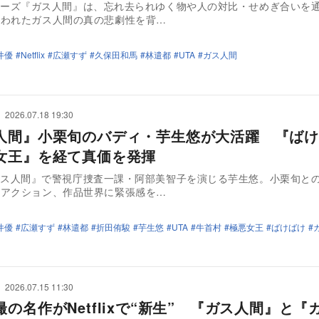
ixシリーズ『ガス人間』は、忘れ去られゆく物や人の対比・せめぎ合いを
囚われたガス人間の真の悲劇性を背…
井優
Netflix
広瀬すず
久保田和馬
林遣都
UTA
ガス人間
2026.07.18 19:30
人間』小栗旬のバディ・芋生悠が大活躍 『ばけ
女王』を経て真価を発揮
ix『ガス人間』で警視庁捜査一課・阿部美智子を演じる芋生悠。小栗旬と
るアクション、作品世界に緊張感を…
井優
広瀬すず
林遣都
折田侑駿
芋生悠
UTA
牛首村
極悪女王
ばけばけ
2026.07.15 11:30
の名作がNetflixで“新生” 『ガス人間』と『