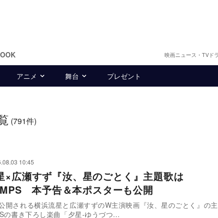
BOOK
映画ニュース・TVド
アニメ
舞台
プレゼント
覧
(791件)
.08.03 10:45
星×広瀬すず『汝、星のごとく』主題歌は
WIMPS 本予告＆本ポスターも公開
に公開される横浜流星と広瀬すずのW主演映画『汝、星のごとく』の
MPSの書き下ろし楽曲「夕星-ゆうづつ…