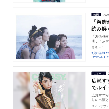
2026
映画
『海街
読み解
『海街di
通して描か
竹島ルイ
是枝裕和
竹島ルイ
ニュース
広瀬す
でルイ
広瀬すずが
りの出演と
リアルサウン