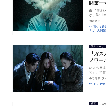
間第一
東宝特撮
が、Net
岡本敦史
小栗旬
蒼
ガス人間第
国内ドラマ
『ガス
ノワー
いまの日本
間』。本
小野寺系（k.o
小栗旬
Net
2026
映画