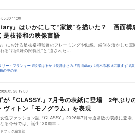
.05.30 11:30
diary』はいかにして“家族”を描いた？ 画面構
く是枝裕和の映像言語
ary』における是枝裕和監督のフレーミングや動線、縁側を活かした空
れる“四姉妹の関係性”と“遺された…
リリー・フランキー
綾瀬はるか
長澤まさみ
海街diary
樹木希林
広瀬すず
夏
箱の中の羊
2026.05.28 19:00
ずが『CLASSY.』7月号の表紙に登場 2年ぶり
・ヴィトン「モノグラム」を表現
女性ファッション誌『CLASSY.』2026年7月号通常版の表紙に登場
なる今号では、誕生130周年…
ドブック編集部