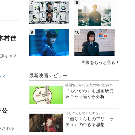
木村佳
追加キャス
画像をもっと見る
最新映画レビュー
とく
映画ちいかわ 人魚の島のひみつ
『ちいかわ』を漫画研究
＆キャラ論から分析
告公
借りぐらしのアリエッティ
『借りぐらしのアリエッ
ティ』の生きる思想
信される