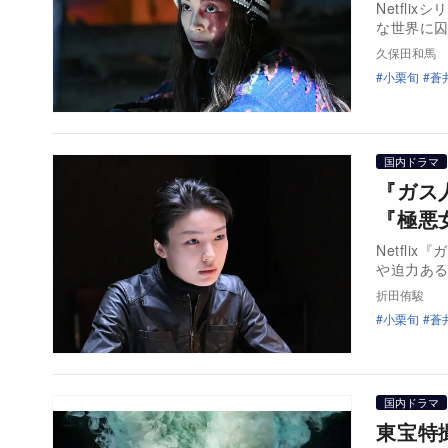
Netfl
な世界に
久保田和馬
小栗旬
蒼
国内ドラマ
『ガス
『極悪
Netfl
や迫力あ
折田侑駿
小栗旬
蒼
国内ドラマ
東宝特撮