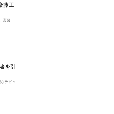
斎藤工
、斎藤
聴者を引
烈なデビュ
し