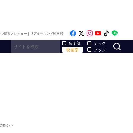
Like on Facebook
Follow on x
Follow on Inst
Follow on Y
Follow on
Follo
ラマ情報とレビュー｜リアルサウンド映画部
サ
音楽部
テック
映画部
ブック
主題歌が