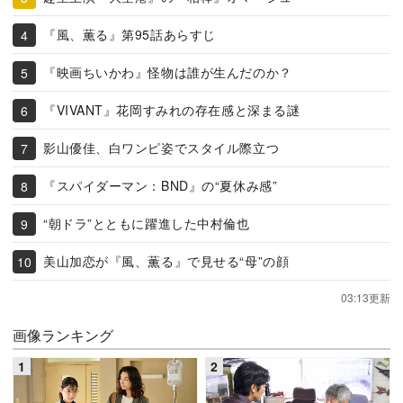
『風、薫る』第95話あらすじ
『映画ちいかわ』怪物は誰が生んだのか？
『VIVANT』花岡すみれの存在感と深まる謎
影山優佳、白ワンピ姿でスタイル際立つ
『スパイダーマン：BND』の“夏休み感”
“朝ドラ”とともに躍進した中村倫也
美山加恋が『風、薫る』で見せる“母”の顔
03:13更新
画像ランキング