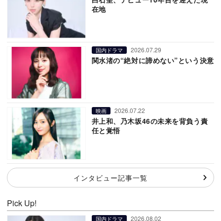
在地
2026.07.29
国内ドラマ
関水渚の“絶対に諦めない”という決意
2026.07.22
映画
井上和、乃木坂46の未来を背負う責
任と覚悟
インタビュー記事一覧
Pick Up!
2026.08.02
国内ドラマ