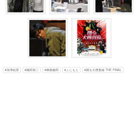
深津絵里
織田裕二
柳葉敏郎
ふじもと
踊る大捜査線 THE FINAL