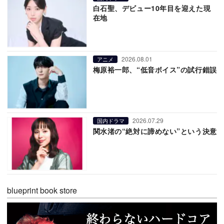
白石聖、デビュー10年目を迎えた現
在地
2026.08.01
アニメ
梅原裕一郎、“低音ボイス”の試行錯誤
2026.07.29
国内ドラマ
関水渚の“絶対に諦めない”という決意
blueprint book store