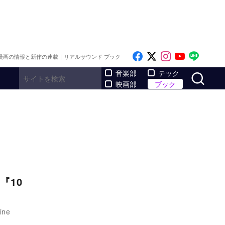
Like on Facebook
Follow on x
Follow on I
Follow o
Follo
漫画の情報と新作の連載｜リアルサウンド ブック
サ
音楽部
テック
映画部
ブック
『10
ne