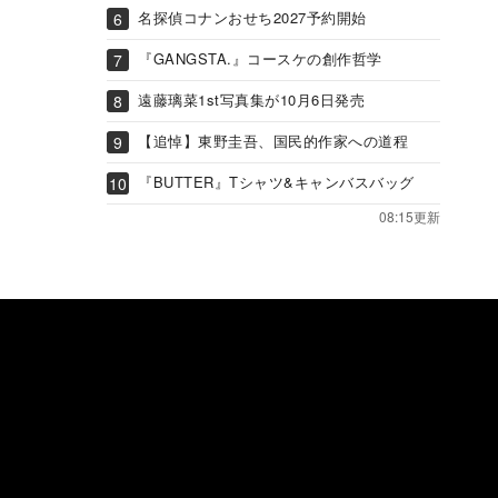
名探偵コナンおせち2027予約開始
『GANGSTA.』コースケの創作哲学
遠藤璃菜1st写真集が10月6日発売
【追悼】東野圭吾、国民的作家への道程
『BUTTER』Tシャツ&キャンバスバッグ
08:15更新