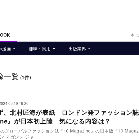
BOOK
本・
eb漫画
趣味・実用
出版業界
像一覧
(1件)
2024.09.19 19:20
ず、北村匠海が表紙 ロンドン発ファッション誌
azine』が日本初上陸 気になる内容は？
グローバルファッション誌『10 Magazine』の日本版『10 Magazi
テン マガジン ジャ…