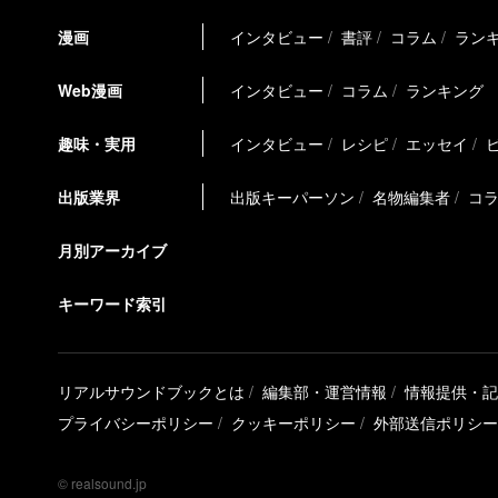
漫画
インタビュー
書評
コラム
ラン
Web漫画
インタビュー
コラム
ランキング
趣味・実用
インタビュー
レシピ
エッセイ
出版業界
出版キーパーソン
名物編集者
コ
月別アーカイブ
キーワード索引
リアルサウンドブックとは
編集部・運営情報
情報提供・記
プライバシーポリシー
クッキーポリシー
外部送信ポリシー
© realsound.jp