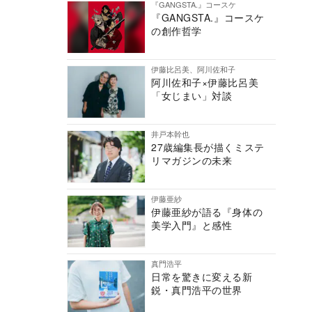
『GANGSTA.』コースケ
『GANGSTA.』コースケ
の創作哲学
伊藤比呂美、阿川佐和子
阿川佐和子×伊藤比呂美
「女じまい」対談
井戸本幹也
27歳編集長が描くミステ
リマガジンの未来
伊藤亜紗
伊藤亜紗が語る『身体の
美学入門』と感性
真門浩平
日常を驚きに変える新
鋭・真門浩平の世界