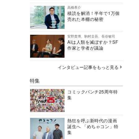
高橋孝介
積読を解消！半年で1万個
売れた本棚の秘密
安野貴博、駒村圭吾、長谷敏司
AIは人類を滅ぼすか？SF
作家と学者が議論
インタビュー記事をもっと見る
特集
コミックバンチ25周年特
集
熱狂を呼ぶ新時代の漫画
誕生へ 「めちゃコン」特
集