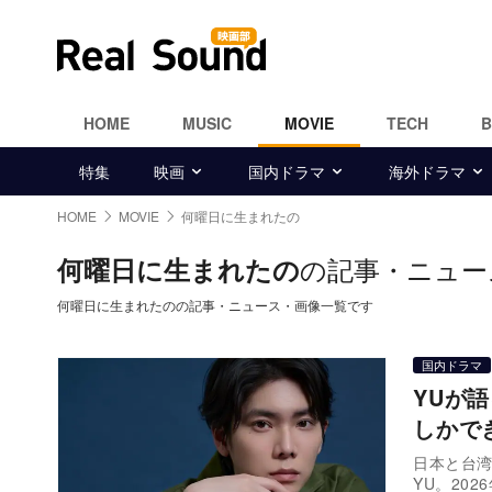
HOME
MUSIC
MOVIE
TECH
特集
映画
国内ドラマ
海外ドラマ
HOME
MOVIE
何曜日に生まれたの
の記事・ニュー
何曜日に生まれたの
何曜日に生まれたのの記事・ニュース・画像一覧です
国内ドラマ
YUが
しかで
日本と台
YU。20