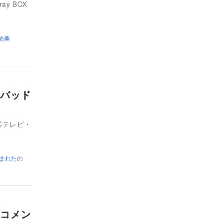
y BOX
佑美
バッド
Cテレビ・
まれたの
コメン