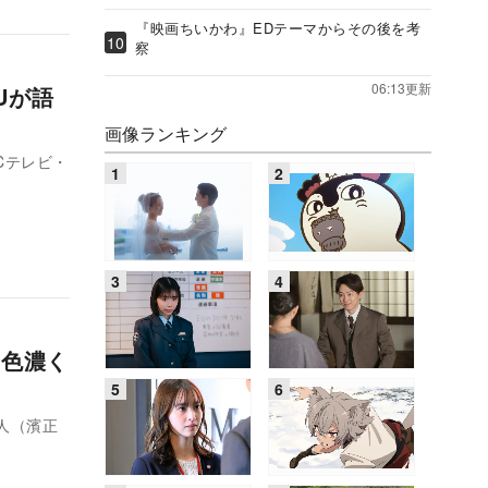
『映画ちいかわ』EDテーマからその後を考
察
06:13更新
Uが語
画像ランキング
Cテレビ・
 色濃く
人（濱正