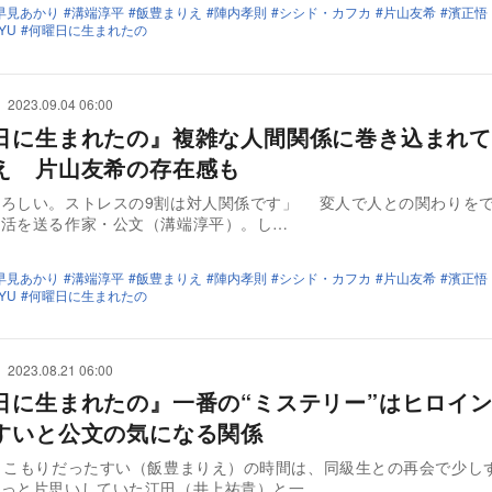
早見あかり
溝端淳平
飯豊まりえ
陣内孝則
シシド・カフカ
片山友希
濱正悟
YU
何曜日に生まれたの
2023.09.04 06:00
日に生まれたの』複雑な人間関係に巻き込まれて
え 片山友希の存在感も
恐ろしい。ストレスの9割は対人関係です」 変人で人との関わりを
生活を送る作家・公文（溝端淳平）。し…
早見あかり
溝端淳平
飯豊まりえ
陣内孝則
シシド・カフカ
片山友希
濱正悟
YU
何曜日に生まれたの
2023.08.21 06:00
日に生まれたの』一番の“ミステリー”はヒロイ
すいと公文の気になる関係
きこもりだったすい（飯豊まりえ）の時間は、同級生との再会で少し
ずっと片思いしていた江田（井上祐貴）と一…