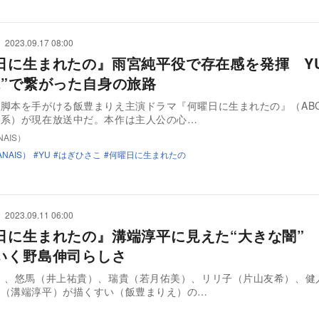
2023.09.17 08:00
日に生まれたの』雨宮純平役で存在感を発揮 Y
縁”で繋がった自身の旅路
脚本を手がける飯豊まりえ主演ドラマ『何曜日に生まれたの』（AB
日系）が現在放送中だ。本作は主人公の心…
AIS）
NAIS）
YU
はぎひさこ
何曜日に生まれたの
2023.09.11 06:00
日に生まれたの』溝端淳平に見えた“大きな闇”
いく野島伸司らしさ
）、悠馬（井上祐貴）、瑞貴（若月佑美）、リリ子（片山友希）、健
文（溝端淳平）が描くすい（飯豊まりえ）の…