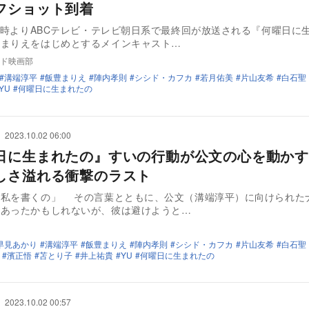
フショット到着
22時よりABCテレビ・テレビ朝日系で最終回が放送される『何曜日に
豊まりえをはじめとするメインキャスト…
ド映画部
溝端淳平
飯豊まりえ
陣内孝則
シシド・カフカ
若月佑美
片山友希
白石聖
YU
何曜日に生まれたの
2023.10.02 06:00
日に生まれたの』すいの行動が公文の心を動かす
しさ溢れる衝撃のラスト
て私を書くの」 その言葉とともに、公文（溝端淳平）に向けられた
はあったかもしれないが、彼は避けようと…
早見あかり
溝端淳平
飯豊まりえ
陣内孝則
シシド・カフカ
片山友希
白石聖
濱正悟
苫とり子
井上祐貴
YU
何曜日に生まれたの
2023.10.02 00:57