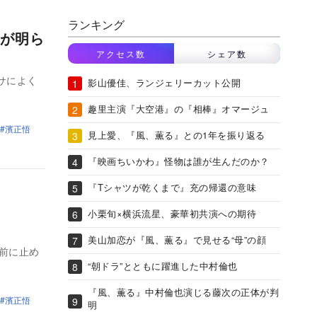
ランキング
が明ら
アクセス数
シェア数
サによく
影山優佳、ランジェリーカット公開
趣里主演『大空港』の『相棒』オマージュ
濱正悟
見上愛、『風、薫る』との1年を振り返る
『映画ちいかわ』怪物は誰が生んだのか？
『Tシャツが乾くまで』充の帰還の意味
小栗旬×横浜流星、豪華初共演への期待
美山加恋が『風、薫る』で見せる“母”の顔
前に止め
“朝ドラ”とともに躍進した中村倫也
『風、薫る』中村倫也演じる藤次の正体が判
濱正悟
明