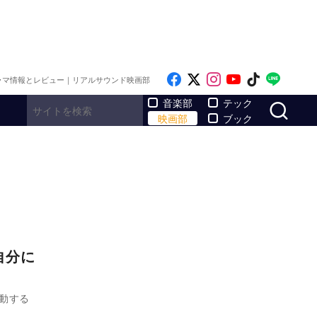
Like on Facebook
Follow on x
Follow on Inst
Follow on Y
Follow on
Follo
ラマ情報とレビュー｜リアルサウンド映画部
サ
音楽部
テック
映画部
ブック
自分に
動する