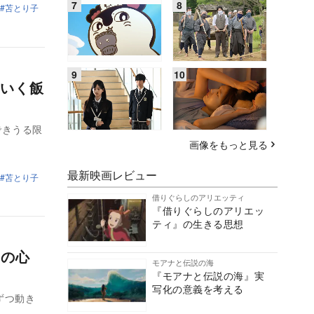
苫とり子
いく飯
できうる限
画像をもっと見る
最新映画レビュー
苫とり子
借りぐらしのアリエッティ
『借りぐらしのアリエッ
ティ』の生きる思想
ンの心
モアナと伝説の海
『モアナと伝説の海』実
写化の意義を考える
ずつ動き