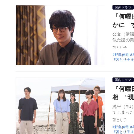
国内ドラマ
『何曜
かに 
公文（溝端
似た謎の
苫とり子
野島伸司
苫とり子
国内ドラマ
『何曜
相 “
純平（YU
てしまっ
苫とり子
野島伸司
苫とり子