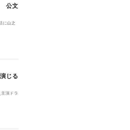
 公文
話に山之
演じる
え主演ドラ