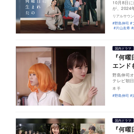
10月8日
が、202
リアルサウン
野島伸司
片山友希
国内ドラマ
『何曜
エンド
野島伸司オ
テレビ朝
本 手
野島伸司
国内ドラマ
『何曜