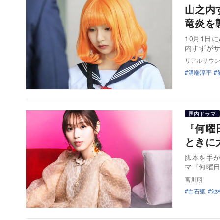
山之内
竜炎を
10月1日
内すずが
リアルサウン
溝端淳平
国内ドラマ
『何曜
ときに
脚本を手
マ『何曜
宮川翔
白石聖
池