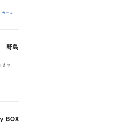
・カース
 野島
なきゃ、
 BOX