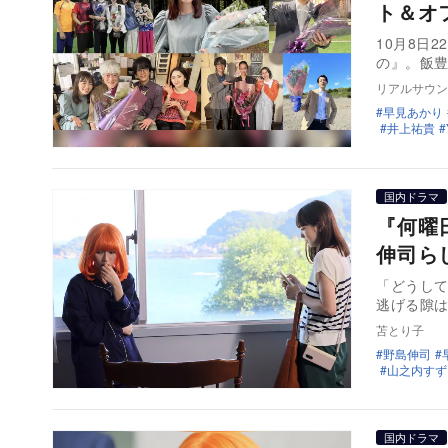
ト＆オ
10月8日
の』。飯
リアルサウン
早見あかり
井上祐貴
国内ドラマ
『何曜
伸司ら
「どうし
逃げる隙
苫とり子
野島伸司
山之内すず
国内ドラマ