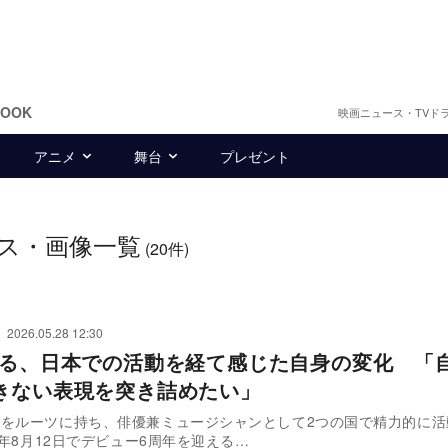
BOOK
映画ニュース・TVド
アニメ
舞台
プレゼント
ス・画像一覧
(20件)
2026.05.28 12:30
語る、日本での活動を経て感じた自身の変化 「
きない表現を突き詰めたい」
湾をルーツに持ち、俳優兼ミュージシャンとして2つの国で精力的に活
26年8月12日でデビュー6周年を迎える…