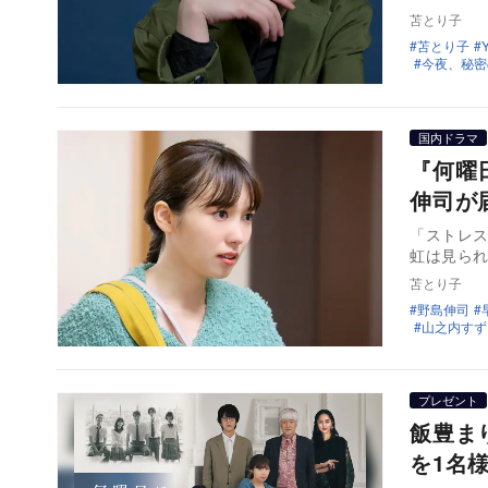
苫とり子
苫とり子
今夜、秘密
国内ドラマ
『何曜
伸司が
「ストレス
虹は見ら
苫とり子
野島伸司
山之内すず
プレゼント
飯豊まり
を1名