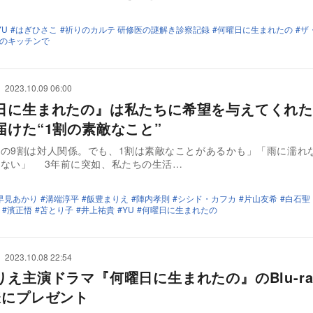
YU
はぎひさこ
祈りのカルテ 研修医の謎解き診察記録
何曜日に生まれたの
ザ
のキッチンで
2023.10.09 06:00
日に生まれたの』は私たちに希望を与えてくれた
届けた“1割の素敵なこと”
の9割は対人関係。でも、1割は素敵なことがあるかも」「雨に濡れ
れない」 3年前に突如、私たちの生活…
早見あかり
溝端淳平
飯豊まりえ
陣内孝則
シシド・カフカ
片山友希
白石聖
濱正悟
苫とり子
井上祐貴
YU
何曜日に生まれたの
2023.10.08 22:54
え主演ドラマ『何曜日に生まれたの』のBlu-ray
様にプレゼント