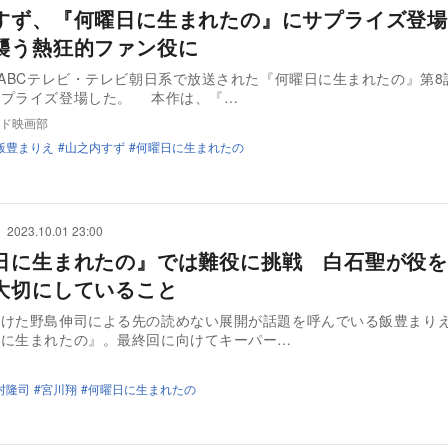
すず、『何曜日に生まれたの』にサプライズ登場
襲う熱狂的ファン役に
にABCテレビ・テレビ朝日系で放送された『何曜日に生まれたの』第8
サプライズ登場した。 本作は、『…
ド映画部
飯豊まりえ
山之内すず
何曜日に生まれたの
2023.10.01 23:00
日に生まれたの』では難役に挑戦 白石聖が役を
大切にしていること
がけた野島伸司による先の読めない展開が話題を呼んでいる飯豊まり
日に生まれたの』。最終回に向けてキーパー…
村隆司
宮川翔
何曜日に生まれたの