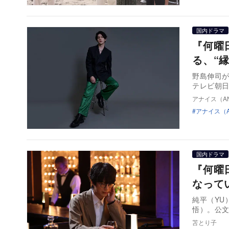
国内ドラマ
『何曜
る、“
野島伸司が
テレビ朝
アナイス（AN
アナイス（A
国内ドラマ
『何曜
なって
純平（YU
悟）。公
苫とり子