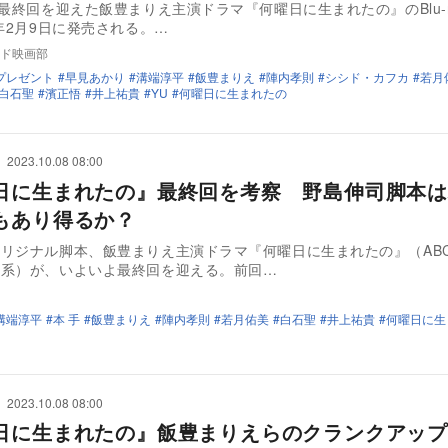
に最終回を迎えた飯豊まりえ主演ドラマ『何曜日に生まれたの』のBlu-ra
4年2月9日に発売される。…
ド映画部
プレゼント
早見あかり
溝端淳平
飯豊まりえ
陣内孝則
シシド・カフカ
若月
白石聖
濱正悟
井上祐貴
YU
何曜日に生まれたの
2023.10.08 08:00
日に生まれたの』最終回を考察 野島伸司脚本は
もあり得るか？
リジナル脚本、飯豊まりえ主演ドラマ『何曜日に生まれたの』（AB
日系）が、いよいよ最終回を迎える。前回…
溝端淳平
本 手
飯豊まりえ
陣内孝則
若月佑美
白石聖
井上祐貴
何曜日に生
2023.10.08 08:00
日に生まれたの』飯豊まりえらのクランクアップ