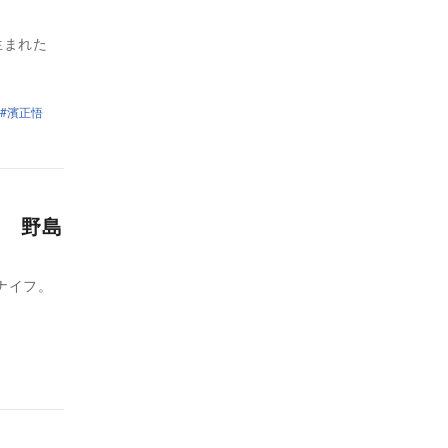
生まれた
濱正悟
 野島
ナイフ。