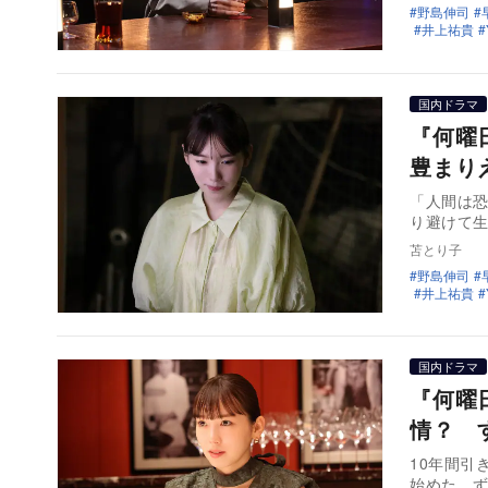
野島伸司
井上祐貴
国内ドラマ
『何曜
豊まり
「人間は
り避けて
苫とり子
野島伸司
井上祐貴
国内ドラマ
『何曜
情？ 
10年間引
始めた。