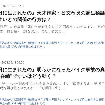
2023.09.25 06:00
日に生まれたの』天才作家・公文竜炎の誕生秘話
すいとの関係の行方は？
淳平）の代表作『死にたがる彼女を1000回救う』のヒロイン・アガ
美女（白石聖）は誰なのか。また、公文と…
早見あかり
溝端淳平
飯豊まりえ
陣内孝則
シシド・カフカ
片山友希
白石聖
井上祐貴
YU
何曜日に生まれたの
2023.09.18 06:00
日に生まれたの』明らかになったバイク事故の真
現在編”ですいはどう動く？
）がサッカー部の仲間たち全員を集めた。すい（飯豊まりえ）が10年
た時を再び動かすために。『何曜日に生ま…
早見あかり
溝端淳平
飯豊まりえ
陣内孝則
シシド・カフカ
片山友希
白石聖
井上祐貴
YU
何曜日に生まれたの