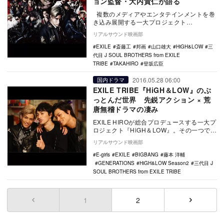
ョン監督・大内貴仁が語る
複数のメディアやエンタテインメントを巻
き込み展開する一大プロジェクト
『HiGH&LOW』。そのひとつ、映画
リアルサウンド映画部
『HiGH＆LOW …
EXILE
斎藤工
邦画
山口雄大
HiGH&LOW
三
代目 J SOUL BROTHERS from EXILE
TRIBE
TAKAHIRO
登坂広臣
2016.05.28 06:00
国内ドラマ
EXILE TRIBE『HiGH＆LOW』のぶ
っとんだ世界 先鋭アクション × 荒
唐無稽ドラマの凄み
EXILE HIROが総合プロデュースする一大プ
ロジェクト『HiGH＆LOW』。その一つであ
るドラマ『HIGH&LOW THE …
リアルサウンド映画部
E-girls
EXILE
BIGBANG
藤本 洋輔
GENERATIONS
HiGH&LOW Season2
三代目 J
SOUL BROTHERS from EXILE TRIBE
1
(current)
2