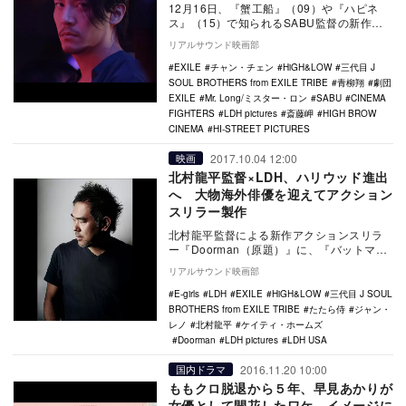
12月16日、『蟹工船』（09）や『ハピネ
ス』（15）で知られるSABU監督の新作映
画『Mr.Long/ミスター・ロン』が公開さ…
リアルサウンド映画部
EXILE
チャン・チェン
HiGH&LOW
三代目 J
SOUL BROTHERS from EXILE TRIBE
青柳翔
劇団
EXILE
Mr. Long/ミスター・ロン
SABU
CINEMA
FIGHTERS
LDH pictures
斎藤岬
HIGH BROW
CINEMA
HI-STREET PICTURES
2017.10.04 12:00
映画
北村龍平監督×LDH、ハリウッド進出
へ 大物海外俳優を迎えてアクション
スリラー製作
北村龍平監督による新作アクションスリラ
ー『Doorman（原題）』に、『バットマン
ビギンズ』のケイティ・ホームズと『レオ
リアルサウンド映画部
ン』の…
E-girls
LDH
EXILE
HiGH&LOW
三代目 J SOUL
BROTHERS from EXILE TRIBE
たたら侍
ジャン・
レノ
北村龍平
ケイティ・ホームズ
Doorman
LDH pictures
LDH USA
2016.11.20 10:00
国内ドラマ
ももクロ脱退から５年、早見あかりが
女優として開花したワケ イメージに