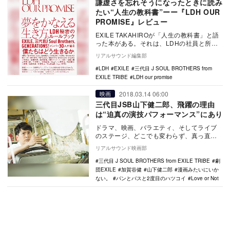
謙虚さを忘れそうになったときに読み
たい“人生の教科書”ーー『LDH OUR
PROMISE』レビュー
EXILE TAKAHIROが「人生の教科書」と語
った本がある。それは、LDHの社員と所属
アーティスト全員に配られる『LDH O…
リアルサウンド編集部
LDH
EXILE
三代目 J SOUL BROTHERS from
EXILE TRIBE
LDH our promise
2018.03.14 06:00
映画
三代目JSB山下健二郎、飛躍の理由
は“迫真の演技パフォーマンス”にあり
ドラマ、映画、バラエティ、そしてライブ
のステージ、どこでも変わらず、真っ直ぐ
で、元気いっぱいな笑顔の山下健二郎。4月
リアルサウンド映画部
からは情報エ…
三代目 J SOUL BROTHERS from EXILE TRIBE
劇
団EXILE
加賀谷健
山下健二郎
漫画みたいにいか
ない。
パンとバスと2度目のハツコイ
Love or Not