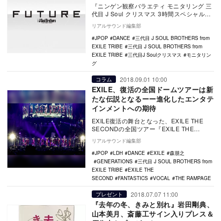
『ニンゲン観察バラエティ モニタリング 三
代目 J Soul クリスマス 3時間スペシャル』
（TBS系）が本日12月13日に放送…
リアルサウンド編集部
JPOP
DANCE
三代目 J SOUL BROTHERS from
EXILE TRIBE
三代目 J SOUL BROTHERS from
EXILE TRIBE
三代目J Soulクリスマス
モニタリン
グ
2018.09.01 10:00
コラム
EXILE、復活の全国ドームツアーは新
たな伝説となるーー進化したエンタテ
インメントへの期待
EXILE復活の舞台となった、EXILE THE
SECONDの全国ツアー『EXILE THE
SECOND LIVE TOUR…
リアルサウンド編集部
JPOP
LDH
DANCE
EXILE
森朋之
GENERATIONS
三代目 J SOUL BROTHERS from
EXILE TRIBE
EXILE THE
SECOND
FANTASTICS
VOCAL
THE RAMPAGE
2018.07.07 11:00
プレゼント
『去年の冬、きみと別れ』岩田剛典、
山本美月、斎藤工サイン入りプレス＆