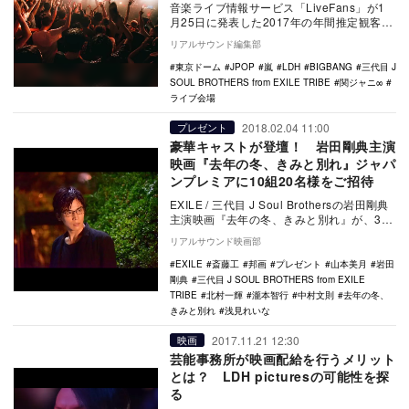
音楽ライブ情報サービス「LiveFans」が1
月25日に発表した2017年の年間推定観客動
員ランキングで、三代目 J Soul …
リアルサウンド編集部
東京ドーム
JPOP
嵐
LDH
BIGBANG
三代目 J
SOUL BROTHERS from EXILE TRIBE
関ジャニ∞
ライブ会場
2018.02.04 11:00
プレゼント
豪華キャストが登壇！ 岩田剛典主演
映画『去年の冬、きみと別れ』ジャパ
ンプレミアに10組20名様をご招待
EXILE / 三代目 J Soul Brothersの岩田剛典
主演映画『去年の冬、きみと別れ』が、3月
10日に公開される。 …
リアルサウンド映画部
EXILE
斎藤工
邦画
プレゼント
山本美月
岩田
剛典
三代目 J SOUL BROTHERS from EXILE
TRIBE
北村一輝
瀧本智行
中村文則
去年の冬、
きみと別れ
浅見れいな
2017.11.21 12:30
映画
芸能事務所が映画配給を行うメリット
とは？ LDH picturesの可能性を探
る