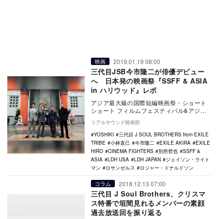
2019.01.19 08:00
映画
三代目JSB今市隆二が俳優デビュー
へ 日本発の映画祭『SSFF & ASIA
in ハリウッド』レポ
アジア最大級の国際短編映画祭・ショート
ショート フィルムフェスティバル&アジア
（SSFF & ASIA）が、現地…
リアルサウンド映画部
YOSHIKI
三代目 J SOUL BROTHERS from EXILE
TRIBE
小林直己
今市隆二
EXILE AKIRA
EXILE
HIRO
CINEMA FIGHTERS
別所哲也
SSFF &
ASIA
LDH USA
LDH JAPAN
ジェイソン・ライト
マン
ロサンゼルス
ロジャー・ドナルドソン
2018.12.13 07:00
コラム
三代目 J Soul Brothers、クリスマ
ス特番で垣間見れるメンバーの素顔
過去放送回を振り返る