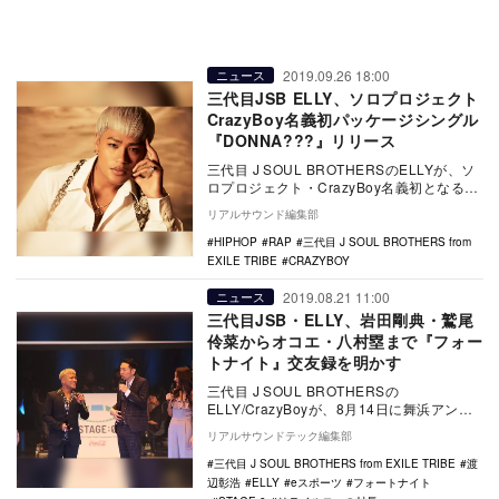
2019.09.26 18:00
ニュース
三代目JSB ELLY、ソロプロジェクト
CrazyBoy名義初パッケージシングル
『DONNA???』リリース
三代目 J SOUL BROTHERSのELLYが、ソ
ロプロジェクト・CrazyBoy名義初となるシ
ングル『DONNA???』を…
リアルサウンド編集部
HIPHOP
RAP
三代目 J SOUL BROTHERS from
EXILE TRIBE
CRAZYBOY
2019.08.21 11:00
ニュース
三代目JSB・ELLY、岩田剛典・鷲尾
伶菜からオコエ・八村塁まで『フォー
トナイト』交友録を明かす
三代目 J SOUL BROTHERSの
ELLY/CrazyBoyが、8月14日に舞浜アンフ
ィシアターで開催された『Coca-C…
リアルサウンドテック編集部
三代目 J SOUL BROTHERS from EXILE TRIBE
渡
辺彰浩
ELLY
eスポーツ
フォートナイト