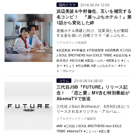
2018.06.04 12:00
国内ドラマ
浜辺美波＆中村倫也、互いを補完する
名コンビ！ 『崖っぷちホテル！』第
1話から変化した絆
老舗ホテル再建に向け、従業員たちが奮闘
する姿を描いた日曜ドラマ『崖っぷちホテ
ル！』（日本テレビ系）。ドラマ開始当初
リアルサウンド映画部
は「威厳０の総…
浜辺美波
中村倫也
戸田恵梨香
岩田剛典
三代目
J SOUL BROTHERS from EXILE TRIBE
佐伯大地
鈴木浩介
宮川大輔
渡辺いっけい
西尾まり
くっ
きー
りょう
片山香帆
崖っぷちホテル！
チャ
ド・マレーン
2018.06.04 08:00
コラム
三代目JSB『FUTURE』リリース記
念！ 「恋と愛」MV含む特別番組が
AbemaTVで放送
三代目 J Soul Brothersが、6月6日(水)にリ
リースされるオリジナル・アルバム
『FUTURE』の発売を記念し、3週…
リアルサウンドテック編集部
MV
三代目 J SOUL BROTHERS from EXILE
TRIBE
AbemaTV
こじへい
恋と愛