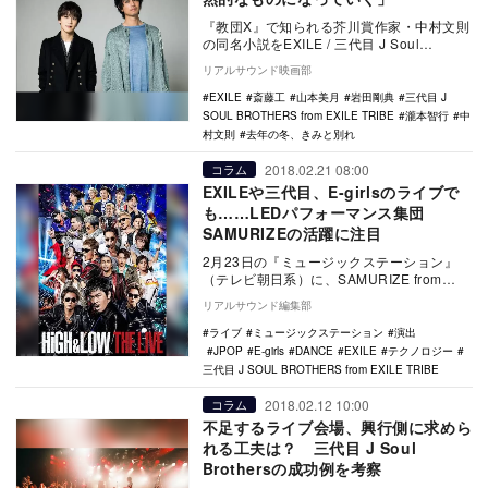
『教団X』で知られる芥川賞作家・中村文則
の同名小説をEXILE / 三代目 J Soul
Brothersの岩田剛典主演で実写化…
リアルサウンド映画部
EXILE
斎藤工
山本美月
岩田剛典
三代目 J
SOUL BROTHERS from EXILE TRIBE
瀧本智行
中
村文則
去年の冬、きみと別れ
2018.02.21 08:00
コラム
EXILEや三代目、E-girlsのライブで
も……LEDパフォーマンス集団
SAMURIZEの活躍に注目
2月23日の『ミュージックステーション』
（テレビ朝日系）に、SAMURIZE from
EXILE TRIBEが出演する。 …
リアルサウンド編集部
ライブ
ミュージックステーション
演出
JPOP
E-girls
DANCE
EXILE
テクノロジー
三代目 J SOUL BROTHERS from EXILE TRIBE
2018.02.12 10:00
コラム
不足するライブ会場、興行側に求めら
れる工夫は？ 三代目 J Soul
Brothersの成功例を考察