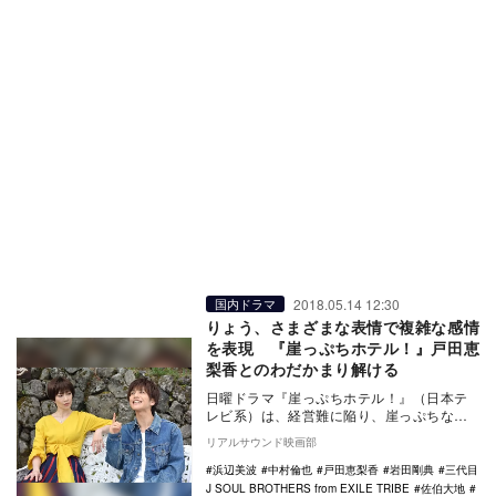
2018.05.14 12:30
国内ドラマ
りょう、さまざまな表情で複雑な感情
を表現 『崖っぷちホテル！』戸田恵
梨香とのわだかまり解ける
日曜ドラマ『崖っぷちホテル！』（日本テ
レビ系）は、経営難に陥り、崖っぷちな老
舗ホテルを再建させるべく従業員たちが奮
リアルサウンド映画部
闘するコメディ…
浜辺美波
中村倫也
戸田恵梨香
岩田剛典
三代目
J SOUL BROTHERS from EXILE TRIBE
佐伯大地