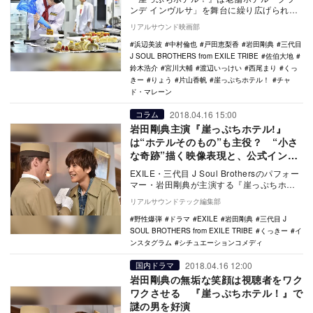
ンデ インヴルサ」を舞台に繰り広げられる
シチュエーションコメディだ。4月22日放送
リアルサウンド映画部
の第2話…
浜辺美波
中村倫也
戸田恵梨香
岩田剛典
三代目
J SOUL BROTHERS from EXILE TRIBE
佐伯大地
鈴木浩介
宮川大輔
渡辺いっけい
西尾まり
くっ
きー
りょう
片山香帆
崖っぷちホテル！
チャ
ド・マレーン
2018.04.16 15:00
コラム
岩田剛典主演『崖っぷちホテル!』
は“ホテルそのもの”も主役？ “小さ
な奇跡”描く映像表現と、公式インス
タグラムで深まる魅力
EXILE・三代目 J Soul Brothersのパフォー
マー・岩田剛典が主演する『崖っぷちホテ
ル!』（日本テレビ系）第1話が…
リアルサウンドテック編集部
野性爆弾
ドラマ
EXILE
岩田剛典
三代目 J
SOUL BROTHERS from EXILE TRIBE
くっきー
イ
ンスタグラム
シチュエーションコメディ
2018.04.16 12:00
国内ドラマ
岩田剛典の無垢な笑顔は視聴者をワク
ワクさせる 『崖っぷちホテル！』で
謎の男を好演