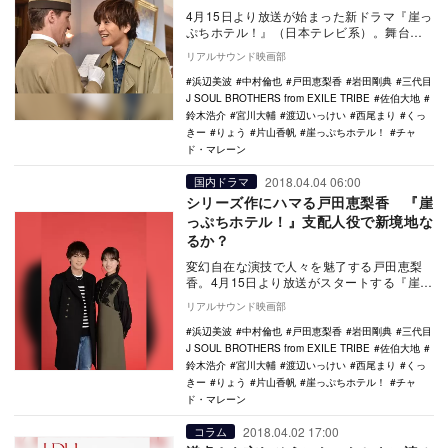
4月15日より放送が始まった新ドラマ『崖っ
ぷちホテル！』（日本テレビ系）。舞台
は、かつての風格を失った老舗ホテル。戸
リアルサウンド映画部
田恵梨香演じ…
浜辺美波
中村倫也
戸田恵梨香
岩田剛典
三代目
J SOUL BROTHERS from EXILE TRIBE
佐伯大地
鈴木浩介
宮川大輔
渡辺いっけい
西尾まり
くっ
きー
りょう
片山香帆
崖っぷちホテル！
チャ
ド・マレーン
2018.04.04 06:00
国内ドラマ
シリーズ作にハマる戸田恵梨香 『崖
っぷちホテル！』支配人役で新境地な
るか？
変幻自在な演技で人々を魅了する戸田恵梨
香。4月15日より放送がスタートする『崖っ
ぷちホテル！』（日本テレビ系）では、若
リアルサウンド映画部
くしてホテ…
浜辺美波
中村倫也
戸田恵梨香
岩田剛典
三代目
J SOUL BROTHERS from EXILE TRIBE
佐伯大地
鈴木浩介
宮川大輔
渡辺いっけい
西尾まり
くっ
きー
りょう
片山香帆
崖っぷちホテル！
チャ
ド・マレーン
2018.04.02 17:00
コラム