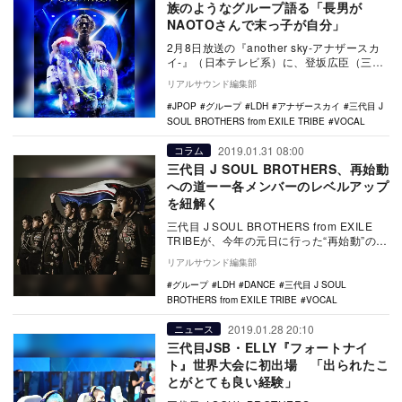
族のようなグループ語る「長男が
NAOTOさんで末っ子が自分」
2月8日放送の『another sky-アナザースカ
イ-』（日本テレビ系）に、登坂広臣（三代
目 J SOUL BROTHERS …
リアルサウンド編集部
JPOP
グループ
LDH
アナザースカイ
三代目 J
SOUL BROTHERS from EXILE TRIBE
VOCAL
2019.01.31 08:00
コラム
三代目 J SOUL BROTHERS、再始動
への道ーー各メンバーのレベルアップ
を紐解く
三代目 J SOUL BROTHERS from EXILE
TRIBEが、今年の元日に行った“再始動”の宣
言は、ファンたちに大…
リアルサウンド編集部
グループ
LDH
DANCE
三代目 J SOUL
BROTHERS from EXILE TRIBE
VOCAL
2019.01.28 20:10
ニュース
三代目JSB・ELLY『フォートナイ
ト』世界大会に初出場 「出られたこ
とがとても良い経験」