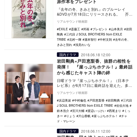
原作本をプレゼント
『去年の冬、きみと別れ』のブルーレイ
&DVDが7月18日にリリースされる。 芥川
賞作家・中村文則の同名小説を映画…
リアルサウンド映画部
EXILE
斎藤工
邦画
プレゼント
山本美月
岩田
剛典
三代目 J SOUL BROTHERS from EXILE
TRIBE
北村一輝
瀧本智行
中村文則
去年の冬、
きみと別れ
浅見れいな
2018.06.18 12:00
国内ドラマ
岩田剛典×戸田恵梨香、抜群の相性を
発揮！ 『崖っぷちホテル！』最終話
から感じたキャスト陣の絆
日曜ドラマ『崖っぷちホテル！』（日本テ
レビ系）が6月17日に最終話を迎えた。多額
の借金を抱え、威厳0の総支配人やくせ者揃
リアルサウンド映画部
いの従業…
浜辺美波
中村倫也
戸田恵梨香
岩田剛典
三代目
J SOUL BROTHERS from EXILE TRIBE
佐伯大地
鈴木浩介
宮川大輔
渡辺いっけい
西尾まり
くっ
きー
りょう
片山香帆
崖っぷちホテル！
チャ
ド・マレーン
2018.06.11 12:00
国内ドラマ