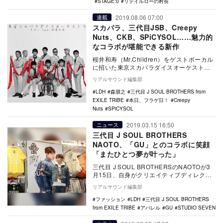
STAGE:0
リテイルローの村長
2019.08.06 07:00
連載
スカパラ、三代目JSB、Creepy
Nuts、CKB、SPiCYSOL……魅力的
なコラボが堪能できる新作
桜井和寿（Mr.Children）をゲストボーカル
に招いた東京スカパラダイスオーケストラ
（以下、スカパラ）の“歌モノ”シングル、…
リアルサウンド編集部
LDH
森朋之
三代目 J SOUL BROTHERS from
EXILE TRIBE
本日、フラゲ日！
Creepy
Nuts
SPiCYSOL
2019.03.15 16:50
ニュース
三代目 J SOUL BROTHERS
NAOTO、「GU」とのコラボに笑顔
「またひとつ夢が叶った」
三代目 J SOUL BROTHERSのNAOTOが3
月15日、自身がクリエイティブディレクシ
ョンを務めるファッションブランド「…
リアルサウンド編集部
ファッション
LDH
三代目 J SOUL BROTHERS
from EXILE TRIBE
アパレル
GU
STUDIO SEVEN