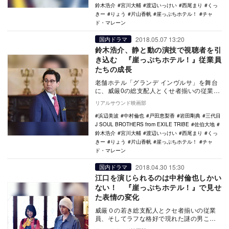
鈴木浩介
宮川大輔
渡辺いっけい
西尾まり
くっ
きー
りょう
片山香帆
崖っぷちホテル！
チャ
ド・マレーン
2018.05.07 13:20
国内ドラマ
鈴木浩介、静と動の演技で視聴者を引
き込む 『崖っぷちホテル！』従業員
たちの成長
老舗ホテル「グランデ インヴルサ」を舞台
に、威厳0の総支配人とくせ者揃いの従業員
がホテル再建に挑むコメディドラマ『崖っ
リアルサウンド映画部
ぷちホテル…
浜辺美波
中村倫也
戸田恵梨香
岩田剛典
三代目
J SOUL BROTHERS from EXILE TRIBE
佐伯大地
鈴木浩介
宮川大輔
渡辺いっけい
西尾まり
くっ
きー
りょう
片山香帆
崖っぷちホテル！
チャ
ド・マレーン
2018.04.30 15:30
国内ドラマ
江口を演じられるのは中村倫也しかい
ない！ 『崖っぷちホテル！』で見せ
た表情の変化
威厳０の若き総支配人とクセ者揃いの従業
員、そしてラフな格好で現れた謎の男こと
現・副支配人、宇海（岩田剛典）が、破産