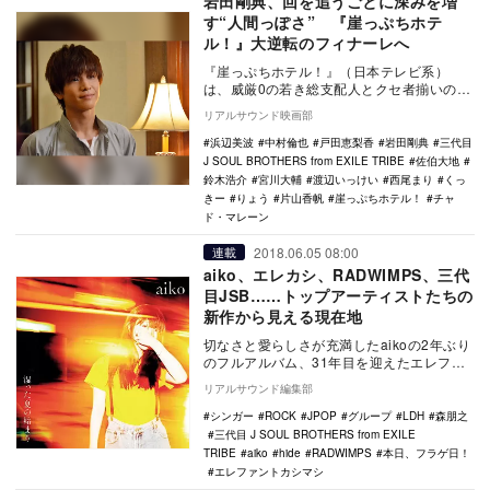
岩田剛典、回を追うごとに深みを増
す“人間っぽさ” 『崖っぷちホテ
ル！』大逆転のフィナーレへ
『崖っぷちホテル！』（日本テレビ系）
は、威厳0の若き総支配人とクセ者揃いの従
業員たちが多額の借金を抱えた老舗ホテル
リアルサウンド映画部
「グランデ イ…
浜辺美波
中村倫也
戸田恵梨香
岩田剛典
三代目
J SOUL BROTHERS from EXILE TRIBE
佐伯大地
鈴木浩介
宮川大輔
渡辺いっけい
西尾まり
くっ
きー
りょう
片山香帆
崖っぷちホテル！
チャ
ド・マレーン
2018.06.05 08:00
連載
aiko、エレカシ、RADWIMPS、三代
目JSB……トップアーティストたちの
新作から見える現在地
切なさと愛らしさが充満したaikoの2年ぶり
のフルアルバム、31年目を迎えたエレファ
ントカシマシの渾身の新作、ボーカリスト
リアルサウンド編集部
のソロ…
シンガー
ROCK
JPOP
グループ
LDH
森朋之
三代目 J SOUL BROTHERS from EXILE
TRIBE
aiko
hide
RADWIMPS
本日、フラゲ日！
エレファントカシマシ