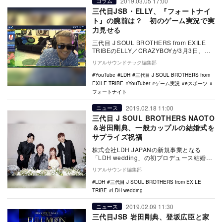
2019.03.05 17:00
コラム
三代目JSB・ELLY、『フォートナイ
ト』の腕前は？ 初のゲーム実況で実
力見せる
三代目 J SOUL BROTHERS from EXILE
TRIBEのELLY／CRAZYBOYが3月3日、自
身のゲームアカ…
リアルサウンドテック編集部
YouTube
LDH
三代目 J SOUL BROTHERS from
EXILE TRIBE
YouTuber
ゲーム実況
eスポーツ
フォートナイト
2019.02.18 11:00
ニュース
三代目 J SOUL BROTHERS NAOTO
＆岩田剛典、一般カップルの結婚式を
サプライズ祝福
株式会社LDH JAPANの新規事業となる
「LDH wedding」の初プロデュース結婚披
露宴が、2月17日に神奈川・THE G…
リアルサウンド編集部
LDH
三代目 J SOUL BROTHERS from EXILE
TRIBE
LDH wedding
2019.02.09 11:30
ニュース
三代目JSB 岩田剛典、登坂広臣と家