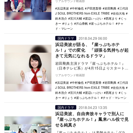
リアルサウンド映画部
寸前の老舗ホテ…
浜辺美波
中村倫也
戸田恵梨香
岩田剛典
三代目
J SOUL BROTHERS from EXILE TRIBE
佐伯大地
鈴木浩介
宮川大輔
渡辺いっけい
西尾まり
くっ
きー
りょう
片山香帆
崖っぷちホテル！
チャ
ド・マレーン
2018.04.29 06:00
国内ドラマ
浜辺美波が語る、『崖っぷちホテ
ル！』での変化 「頑張る気持ちが起
きて元気になれるドラマ」
岩田剛典主演ドラマ『崖っぷちホテル！』
（日本テレビ系）が4月15日よりスタートし
た。ヤル気・実力ともにゼロのスタッフが
リアルサウンド映画部
集う、破産…
浜辺美波
中村倫也
戸田恵梨香
岩田剛典
三代目
J SOUL BROTHERS from EXILE TRIBE
佐伯大地
鈴木浩介
宮川大輔
渡辺いっけい
西尾まり
くっ
きー
りょう
崖っぷちホテル！
チャド・マレーン
2018.04.23 13:35
国内ドラマ
浜辺美波、自由奔放キャラで別人に
『崖っぷちホテル！』鳳来ハル役で見
せる純真さ
『崖っぷちホテル！』は老舗ホテル「グラ