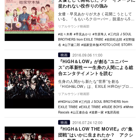
捉われない役作りの強み
女優・早見あかりが大きく花開こうとして
いる。「ももいろクローバー」脱退から5年
が経過し、数年前はお決まりだった“元・も
リアルサウンド映画部
もクロ”の…
佐々木希
早見あかり
市原隼人
三代目 J SOUL
BROTHERS from EXILE TRIBE
前田旺志郎
宮野陽
名
山下健二郎
福家堂本舗-KYOTO LOVE STORY-
2016.09.06 11:00
映画
『HiGH＆LOW』が創る“ユニバー
ス”の革新性ーー生身の人間による総
合エンタテイメントを読む
生身の人間から新たな“世界”を創る
『HiGH&LOW』は、EXILE HIROがプロデ
ュースし、音楽アルバム『HiGH…
リアルサウンド映画部
HiGH＆LOW
三代目 J SOUL BROTHERS from
EXILE TRIBE
EXILE TRIBE
RUDE BOYS
White
Rascals
山王連合会
達磨一家
鬼邪高校
2016.07.24 12:00
映画
『HiGH＆LOW THE MOVIE』の“集
団戦”はいかに生まれたか？ アクシ