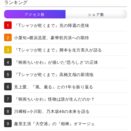
ランキング
アクセス数
シェア数
『Tシャツが乾くまで』充の帰還の意味
小栗旬×横浜流星、豪華初共演への期待
『Tシャツが乾くまで』脚本を生方美久が語る
『映画ちいかわ』が描いた“恐ろしさ”の正体
『Tシャツが乾くまで』高橋文哉の新境地
見上愛、『風、薫る』との1年を振り返る
『映画ちいかわ』怪物は誰が生んだのか？
川﨑桜×小川彩、乃木坂46の未来を語る
趣里主演『大空港』の『相棒』オマージュ