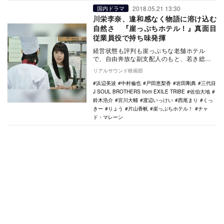
2018.05.21 13:30
国内ドラマ
川栄李奈、違和感なく物語に溶け込む
自然さ 『崖っぷちホテル！』真面目
従業員役で持ち味発揮
経営状態も評判も崖っぷちな老舗ホテル
で、自由奔放な副支配人のもと、若き総支
配人と従業員たちがホテル再建に奮闘する
リアルサウンド映画部
コメディドラマ『…
浜辺美波
中村倫也
戸田恵梨香
岩田剛典
三代目
J SOUL BROTHERS from EXILE TRIBE
佐伯大地
鈴木浩介
宮川大輔
渡辺いっけい
西尾まり
くっ
きー
りょう
片山香帆
崖っぷちホテル！
チャ
ド・マレーン