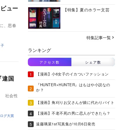
『ビュー
【特集】夏のホラー文芸
に、思春
特集記事一覧
り子
ランキング
アクセス数
シェア数
【漫画】小6女子のイカついファッション
『違国
『HUNTER×HUNTER』はもはや小説なの
か？
性
【漫画】角刈りお父さんが娘に代わりバイト
【漫画】不老不死の男に恋人ができたら？
ログ大賞
遠藤璃菜1st写真集が10月6日発売