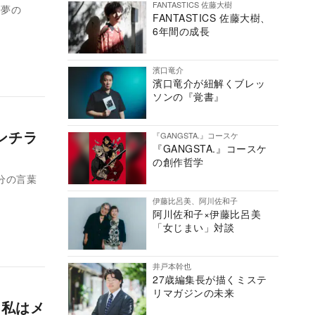
FANTASTICS 佐藤大樹
『夢の
FANTASTICS 佐藤大樹、
6年間の成長
濱口竜介
濱口竜介が紐解くブレッ
ソンの『覚書』
ンチラ
『GANGSTA.』コースケ
『GANGSTA.』コースケ
の創作哲学
伊藤比呂美、阿川佐和子
阿川佐和子×伊藤比呂美
「女じまい」対談
井戸本幹也
27歳編集長が描くミステ
リマガジンの未来
ら私はメ