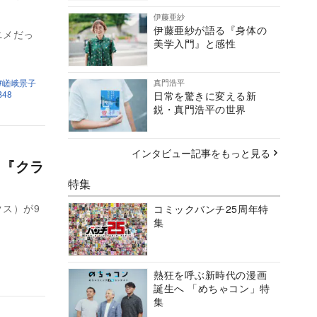
伊藤亜紗
伊藤亜紗が語る『身体の
ニメだっ
美学入門』と感性
嵯峨景子
真門浩平
B48
日常を驚きに変える新
鋭・真門浩平の世界
インタビュー記事をもっと見る
 『クラ
特集
ス）が9
コミックバンチ25周年特
集
熱狂を呼ぶ新時代の漫画
誕生へ 「めちゃコン」特
集