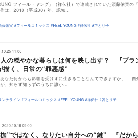
 YOUNG フィール・ヤング」（祥伝社）で連載されていた須藤佑実の
作は、2018（平成30）年、認知…
須藤佑実
フィールコミックス
FEEL YOUNG
祥伝社
苫とり子
.10.25 11:00
5人の穏やかな暮らしは何を映し出す？ 『ブラ
が描く、日常の“罪悪感”
あなた何からも影響を受けずに生きることなんてできますか」 自分の言葉
いが、知らず知らずのうちに誰か…
ランチライン
フィールコミックス
FEEL YOUNG
祥伝社
苫とり子
2020.10.19 09:00
“枷”ではなく、なりたい自分への“鍵” 『だか