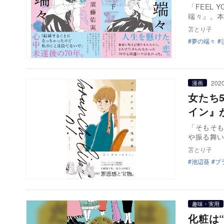
「FEEL
端々』。本
苫とり子
夢の端々
2020
漫画
女たち
イン』
「そもそも
や振る舞
苫とり子
池辺葵
ブ
趣味・実用
化粧は