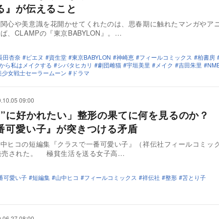
る』が伝えること
の関心や美意識を花開かせてくれたのは、思春期に触れたマンガやア
ば、CLAMPの『東京BABYLON』。…
長田杏奈
ピエヌ
資生堂
東京BABYLON
神崎恵
フィールコミックス
柏書房
から私はメイクする
シバタヒカリ
劇団雌猫
宇垣美里
メイク
吉田朱里
NM
美少女戦士セーラームーン
ドラマ
.10.05 09:00
し”に好かれたい」整形の果てに何を見るのか？
番可愛い子』が突きつける矛盾
山中ヒコの短編集『クラスで一番可愛い子』（祥伝社フィールコミック
発売された。 極貧生活を送る女子高…
番可愛い子
短編集
山中ヒコ
フィールコミックス
祥伝社
整形
苫とり子
.06.27 08:00