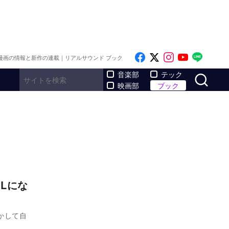
Like on Facebook
Follow on x
Follow on I
Follow o
Follo
漫画の情報と新作の連載｜リアルサウンド ブック
サ
音楽部
テック
映画部
ブック
Lにな
かして自