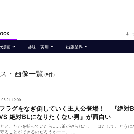
BOOK
本・
eb漫画
趣味・実用
出版業界
ス・画像一覧
(8件)
.06.21 12:00
開フラグをなぎ倒していく主人公登場！ 『絶対B
 VS 絶対BLになりたくない男』が面白い
気だと、たかを括っていたら……弟がやられた。 はたして、どうに
守ることができるのだろうかーー。 …