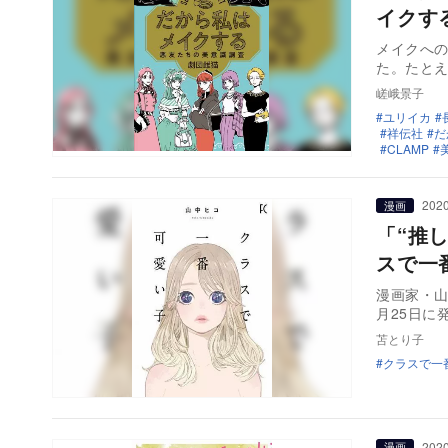
イクす
メイクへ
た。たとえ
嵯峨景子
ユリイカ
祥伝社
だ
CLAMP
2020
漫画
「“推
スで一
漫画家・
月25日に
苫とり子
クラスで一
2020
漫画