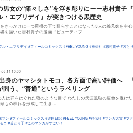
の男女の“痛々しさ”を浮き彫りにーー志村貴子
ル・エブリデイ』が突きつける黒歴史
婚をきっかけに一つ屋根の下で暮らすことになった3人の義兄妹を中心
の姿を描いた志村貴子の漫画『ビューティフ…
フル・エブリデイ
フィールコミックス
FEEL YOUNG
祥伝社
志村貴子
苫と
.06.11 10:00
画出身のヤマシタトモコ、各方面で高い評価へ 
が問う、“普通”というラベリング
の人は群をはぐれた狼のような目で わたしの天涯孤独の運命を退けた 社会
何頭もの群れを形成して生き…
俺マン
フィールコミックス
違国日記
FEEL YOUNG
祥伝社
マンガ大賞
ブク
モコ
苫とり子
このマンガがすごい！