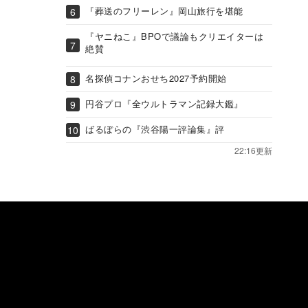
『葬送のフリーレン』岡山旅行を堪能
『ヤニねこ』BPOで議論もクリエイターは
絶賛
名探偵コナンおせち2027予約開始
円谷プロ『全ウルトラマン記録大鑑』
ばるぼらの『渋谷陽一評論集』評
22:16更新