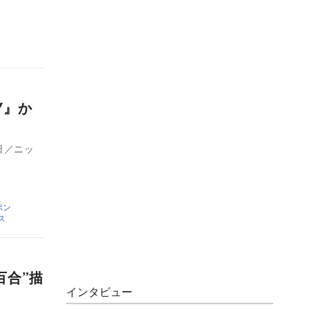
Y』か
日／ニッ
ポン
ス
百合”描
インタビュー