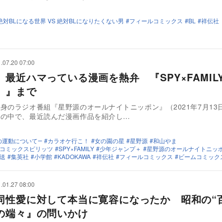
絶対BLになる世界 VS 絶対BLになりたくない男
フィールコミックス
BL
祥伝社
.07.20 07:00
、最近ハマっている漫画を熱弁 『SPY×FAMIL
。』まで
身のラジオ番組『星野源のオールナイトニッポン』（2021年7月13
）の中で、最近読んだ漫画作品を紹介し…
の運動について―
カラオケ行こ！
女の園の星
星野源
和山やま
コミックスピリッツ
SPY×FAMILY
少年ジャンプ＋
星野源のオールナイトニッ
送
集英社
小学館
KADOKAWA
祥伝社
フィールコミックス
ビームコミック
.01.27 08:00
同性愛に対して本当に寛容になったか 昭和の“
の端々』の問いかけ