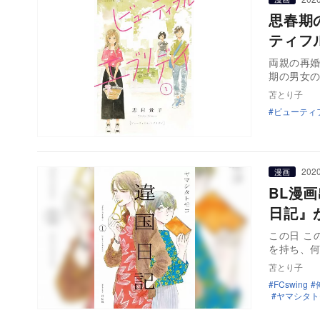
思春期
ティフ
両親の再
期の男女
苫とり子
ビューティ
2020
漫画
BL漫
日記』
この日 こ
を持ち、
苫とり子
FCswing
ヤマシタト