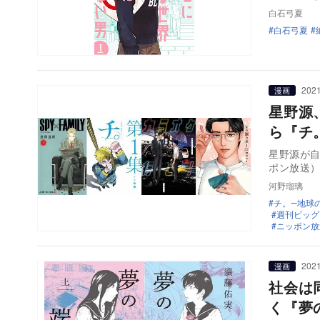
白石弓夏
白石弓夏
2021
漫画
星野源
ら『チ
星野源が自
ポン放送
河野瑠璃
チ。―地球
週刊ビッグ
ニッポン放
2021
漫画
社会は
く『夢