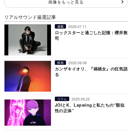
画像をもっと見る
リアルサウンド厳選記事
2026.07.11
連載
ロックスターと過ごした記憶：櫻井敦
司
2026.08.08
映画
カンザキイオリ、『禍禍女』の狂気語
る
2025.06.22
コラム
JOIとK、Lapwingと私たちの“類似
性の正体”