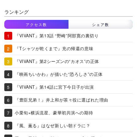
ランキング
アクセス数
シェア数
『VIVANT』第13話 “野崎”阿部寛の裏切り
『Tシャツが乾くまで』充の帰還の意味
『VIVANT』第2シーズンの“カオス”の正体
『映画ちいかわ』が描いた“恐ろしさ”の正体
『VIVANT』第14話に宮下今日子が出演
『豊臣兄弟！』井上和が茶々役に選ばれた理由
小栗旬×横浜流星、豪華初共演への期待
『風、薫る』はなぜ新しい朝ドラに？