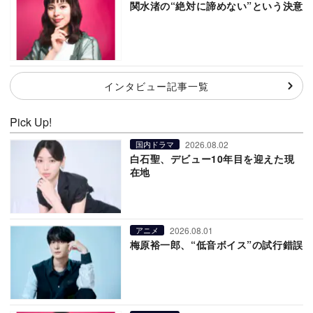
関水渚の“絶対に諦めない”という決意
インタビュー記事一覧
Pick Up!
2026.08.02
国内ドラマ
白石聖、デビュー10年目を迎えた現
在地
2026.08.01
アニメ
梅原裕一郎、“低音ボイス”の試行錯誤