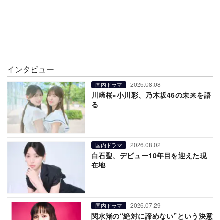
インタビュー
2026.08.08
国内ドラマ
川﨑桜×小川彩、乃木坂46の未来を語
る
2026.08.02
国内ドラマ
白石聖、デビュー10年目を迎えた現
在地
2026.07.29
国内ドラマ
関水渚の“絶対に諦めない”という決意