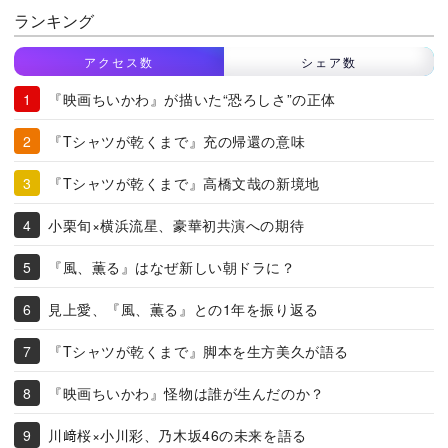
ランキング
アクセス数
シェア数
『映画ちいかわ』が描いた“恐ろしさ”の正体
『Tシャツが乾くまで』充の帰還の意味
『Tシャツが乾くまで』高橋文哉の新境地
小栗旬×横浜流星、豪華初共演への期待
『風、薫る』はなぜ新しい朝ドラに？
見上愛、『風、薫る』との1年を振り返る
『Tシャツが乾くまで』脚本を生方美久が語る
『映画ちいかわ』怪物は誰が生んだのか？
川﨑桜×小川彩、乃木坂46の未来を語る