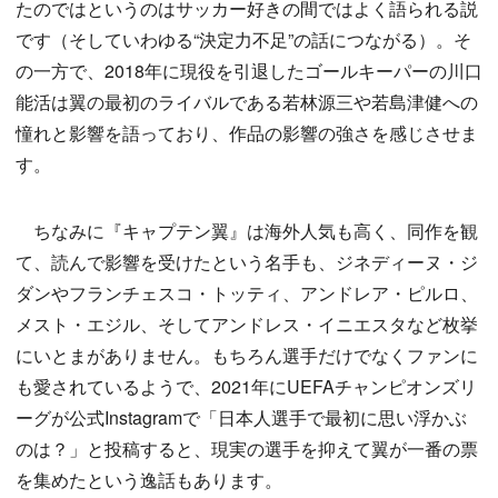
たのではというのはサッカー好きの間ではよく語られる説
です（そしていわゆる“決定力不足”の話につながる）。そ
の一方で、2018年に現役を引退したゴールキーパーの川口
能活は翼の最初のライバルである若林源三や若島津健への
憧れと影響を語っており、作品の影響の強さを感じさせま
す。
ちなみに『キャプテン翼』は海外人気も高く、同作を観
て、読んで影響を受けたという名手も、ジネディーヌ・ジ
ダンやフランチェスコ・トッティ、アンドレア・ピルロ、
メスト・エジル、そしてアンドレス・イニエスタなど枚挙
にいとまがありません。もちろん選手だけでなくファンに
も愛されているようで、2021年にUEFAチャンピオンズリ
ーグが公式Instagramで「日本人選手で最初に思い浮かぶ
のは？」と投稿すると、現実の選手を抑えて翼が一番の票
を集めたという逸話もあります。