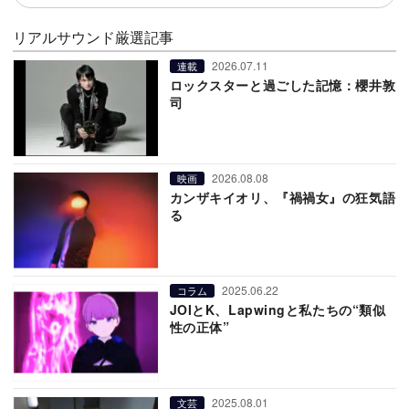
リアルサウンド厳選記事
2026.07.11
連載
ロックスターと過ごした記憶：櫻井敦
司
2026.08.08
映画
カンザキイオリ、『禍禍女』の狂気語
る
2025.06.22
コラム
JOIとK、Lapwingと私たちの“類似
性の正体”
2025.08.01
文芸