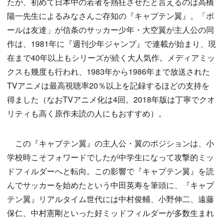
たが、初めて日本中の若者を熱狂させたと言えるのは高橋
陽一先生によるみなさんご存知の『キャプテン翼』。「ボ
ールは友達」が信条のサッカー少年・大空翼が主人公の同
作は、1981年に『週刊少年ジャンプ』で連載が始まり、現
在まで40年以上もシリーズが続く大人気作。メディアミッ
クスも幾度も行われ、1983年から1986年まで放送された
TVアニメは最高視聴率20％以上を記録するほどの支持を
得ました（なおTVアニメ化は4回。2018年版は丁寧でクオ
リティも高く原作未読の人にもおすすめ）。
この『キャプテン翼』の主人公・翼のポジションは、小
学校時こそフォワードでしたが中学生になって攻撃的ミッ
ドフィルダーへと転向。この影響で『キャプテン翼』を読
んでサッカーを始めたという中田英寿を筆頭に、『キャプ
テン翼』リアルタイム世代には中村俊輔、小野伸二、遠藤
保仁、中村憲剛といった好ミッドフィルダーが多数生まれ