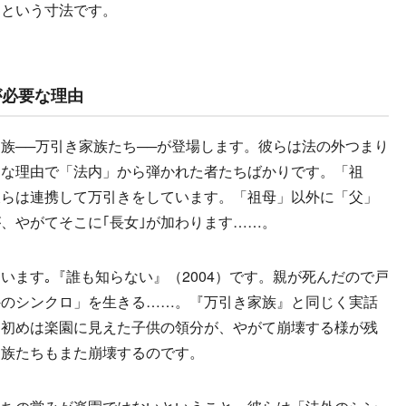
、という寸法です。
smが必要な理由
族──万引き家族たち──が登場します。彼らは法の外つまり
ろな理由で「法内」から弾かれた者たちばかりです。「祖
彼らは連携して万引きをしています。「祖母」以外に「父」
、やがてそこに｢長女｣が加わります……。
ます｡『誰も知らない』（2004）です。親が死んだので戸
外のシンクロ」を生きる……。『万引き家族』と同じく実話
、初めは楽園に見えた子供の領分が、やがて崩壊する様が残
家族たちもまた崩壊するのです。