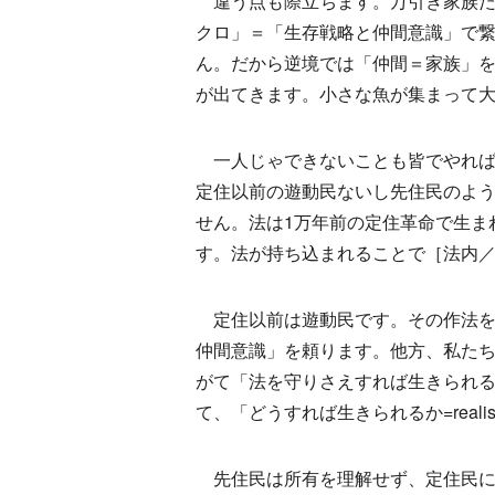
違う点も際立ちます。万引き家族た
クロ」＝「生存戦略と仲間意識」で
ん。だから逆境では「仲間＝家族」
が出てきます。小さな魚が集まって
一人じゃできないことも皆でやれば
定住以前の遊動民ないし先住民のよ
せん。法は1万年前の定住革命で生ま
す。法が持ち込まれることで［法内
定住以前は遊動民です。その作法を
仲間意識」を頼ります。他方、私た
がて「法を守りさえすれば生きられる
て、「どうすれば生きられるか=rea
先住民は所有を理解せず、定住民に