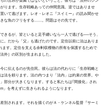
ちの営みが楽園ではないということ。彼らは「法外のシン
繋がります。生存戦略あっての仲間意識。逆ではありませ
を置いて逃げます。レオ・レオニ『スイミー』の読み聞かせ
大きな魚のフリをする……。問題はその先です。
できるが、皆といると足手纏いなら一人で逃げる──そう、
うに。だから「父」も逃げたのです。定住以前に法はありま
れます。定住を支える余剰収穫物の所有を保護するためで
／法外］の区別が生まれました。
今に伝えるのが先住民。彼らは法の代わりに「生存戦略と
ちは法を頼ります。法の内つまり「法内」は約束の世界。や
」部分が大きくなります。すると私たちは｢間接化」され
lism」を考えずに生きられるようになります。
差別されます。それを描くのがＡ・ケンネル監督『サーミ