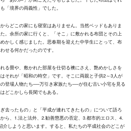
団も「境界の両義性」でした。
だからどこの家にも寝室はありません。当然ベッドもありま
した。余所の家に行くと、「そこ」に敷かれる布団とその上
艶めかしく感じました。思春期を迎えた中学生にとって、布
漂わせる何かだったのです。
れる畳や、敷かれた部屋を仕切る襖にさえ、艶めかしさを
はそれが「昭和の時空」です。そこに両親と子供2～3人が
の登場人物たち──万引き家族たち──が住む古い小宅を見る
れはどこかしら長閑でもある。
ぎ去ったもの」と「平成が連れてきたもの」について語ろ
ら、1.法と法外、2.勧善懲悪の否定、3.都市的エロス、4.
紹介しようと思います。すると、私たちの平成社会のどこが