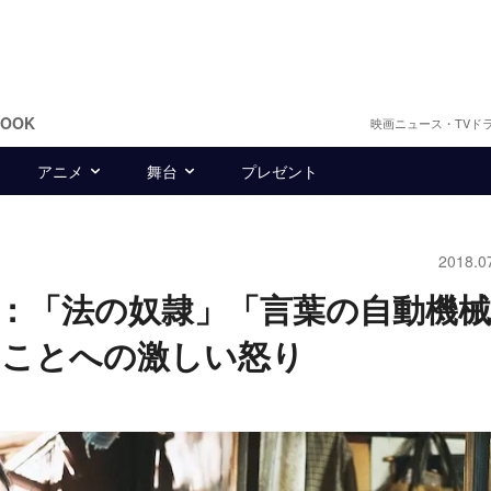
BOOK
映画ニュース・TVド
アニメ
舞台
プレゼント
2018.0
：「法の奴隷」「言葉の自動機
すことへの激しい怒り