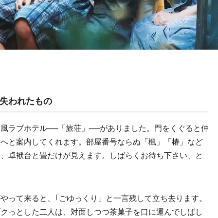
失われたもの
ラブホテル──「旅荘」──がありました。門をくぐると仲
屋へと案内してくれます。部屋番号ならぬ「楓」「椿」など
と、卓袱台と畳だけが見えます。しばらくお待ち下さい、と
やって来ると、｢ごゆっくり」と一言残して立ち去ります。
ゾクっとした二人は、対面しつつ茶菓子を口に運んでしばし