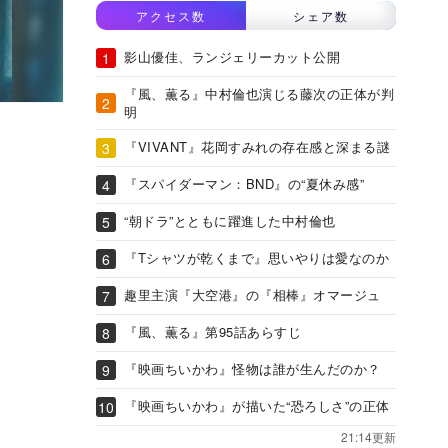
アクセス数
シェア数
影山優佳、ランジェリーカット公開
『風、薫る』中村倫也演じる藤次の正体が判
明
『VIVANT』花岡すみれの存在感と深まる謎
『スパイダーマン：BND』の“夏休み感”
“朝ドラ”とともに躍進した中村倫也
『Tシャツが乾くまで』思いやりは愛なのか
趣里主演『大空港』の『相棒』オマージュ
『風、薫る』第95話あらすじ
『映画ちいかわ』怪物は誰が生んだのか？
『映画ちいかわ』が描いた“恐ろしさ”の正体
21:14更新