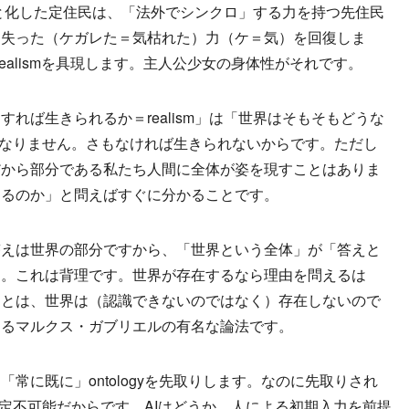
」と化した定住民は、「法外でシンクロ」する力を持つ先住民
。失った（ケガレた＝気枯れた）力（ケ＝気）を回復しま
ealismを具現します。主人公少女の身体性がそれです。
ば生きられるか＝realism」は「世界はそもそもどうな
えねばなりません。さもなければ生きられないからです。ただし
だから部分である私たち人間に全体が姿を現すことはありま
するのか」と問えばすぐに分かることです。
えは世界の部分ですから、「世界という全体」が「答えと
す。これは背理です。世界が存在するなら理由を問えるは
ことは、世界は（認識できないのではなく）存在しないので
するマルクス・ガブリエルの有名な論法です。
に既に」ontologyを先取りします。なのに先取りされ
ん。規定不可能だからです。AIはどうか。人による初期入力を前提