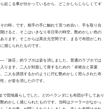
から起こる事が分かっているから、どこかしらじらしくてギ
その時」です。相手の手に触れて見つめ合い、手を取り合
を開けると、そこはいきなり非日常の時空。艶めかしい色の
てあります。そこからは異次元空間です。まるで布団がこれ
うに感じられたものです。
と──「旅荘」的ラブホは姿を消しました。普通のラブホでは
に入ります。二人が対面して座するための「卓袱台と茶菓
ん。二人を誘惑するかのように佇む艶めかしく照らされた布
義性」が姿を消したのです。
まで団地暮らしでした。どのベランダにも布団が干してあり
が艶めかしく感じられたものです。当時はクーラーがなかっ
から「あの声」が聞こえたりもしました。干した布団はそれ