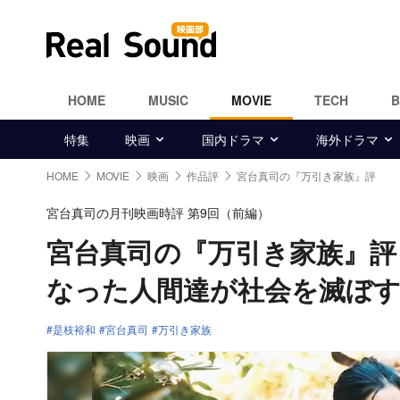
HOME
MUSIC
MOVIE
TECH
特集
映画
国内ドラマ
海外ドラマ
HOME
MOVIE
映画
作品評
宮台真司の『万引き家族』評
宮台真司の月刊映画時評 第9回（前編）
宮台真司の『万引き家族』評
なった人間達が社会を滅ぼ
是枝裕和
宮台真司
万引き家族