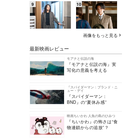
画像をもっと見る
最新映画レビュー
モアナと伝説の海
『モアナと伝説の海』実
写化の意義を考える
『スパイダーマン：ブランド・ニ
ュー・デイ
『スパイダーマン：
BND』の“夏休み感”
映画ちいかわ 人魚の島のひみつ
『ちいかわ』の怖さは“食
物連鎖からの追放”？