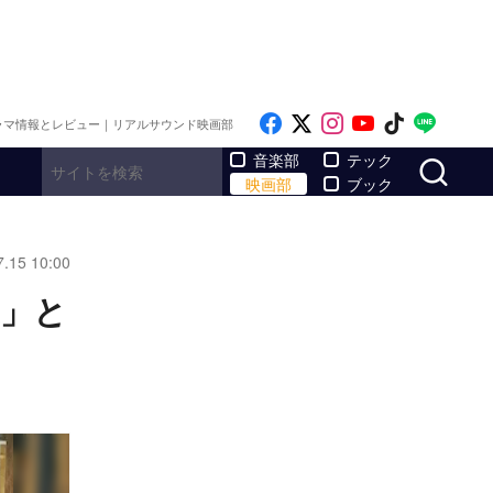
Like on Facebook
Follow on x
Follow on Inst
Follow on Y
Follow on
Follo
ラマ情報とレビュー｜リアルサウンド映画部
サ
音楽部
テック
映画部
ブック
7.15 10:00
械」と