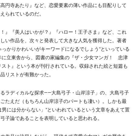
『高円寺あたり』など、恋愛要素の薄い作品にも目配りして
捉えられているのだ。
！』『美人はいかが？』『ハロー！王子さま』など、これ
楽しい作品を、次々と発表して大きな人気を獲得した。著者
ゃっかりかわいいがキーワードになるでしょう”といっている
1年に立東舎から、図書の家編集の『ザ・少女マンガ！ 忠津
リスト』という本が刊行されている。収録された絵と短篇も
作品リストが有難かった。
るラディカルな探求――大島弓子・山岸涼子」の、大島弓子
みごたえだ（もちろん山岸涼子のパートも凄い）。しかも最
は男には分からない」”といわれているという文章をあえて置
島弓子論であることを表明していると思われる。