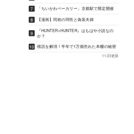
「ちいかわベーカリー」京都駅で限定開催
【漫画】同姓の同性と偽装夫婦
『HUNTER×HUNTER』はもはや小説なの
か？
積読を解消！半年で1万個売れた本棚の秘密
11:23更新