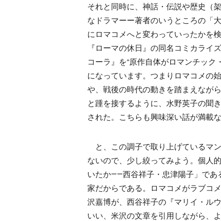
それと同時に、神話・伝説や歴史（
なドラマーー著者のいうところの「
にロマコメへと変わっていったかを
『ローマの休日』の同名コミカライ
コーラ』を“原作自体がロマンチック
になっています。つまりロマコメの始
や、戦後の時代の動きを踏まえなが
と踵を接するように、水野英子の聞
された。こちらも興味深い話が満載
と、この調子で取り上げているマン
ないので、少し絞ってみよう。個人
いたか――西谷祥子・忠津陽子」であ
家だからである。ロマコメがラブコ
沢嘉博が、西谷祥子の『マリイ・ル
いい、米沢の文章を引用しながら、