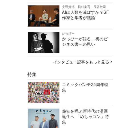
安野貴博、駒村圭吾、長谷敏司
AIは人類を滅ぼすか？SF
作家と学者が議論
かっぴー
かっぴーが語る、初のビ
ジネス書への思い
インタビュー記事をもっと見る
特集
コミックバンチ25周年特
集
熱狂を呼ぶ新時代の漫画
誕生へ 「めちゃコン」特
集