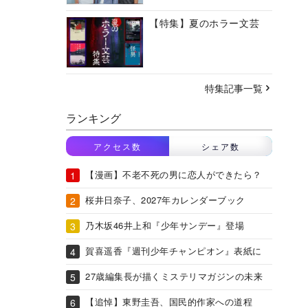
【特集】夏のホラー文芸
特集記事一覧
ランキング
アクセス数
シェア数
【漫画】不老不死の男に恋人ができたら？
桜井日奈子、2027年カレンダーブック
乃木坂46井上和『少年サンデー』登場
賀喜遥香『週刊少年チャンピオン』表紙に
27歳編集長が描くミステリマガジンの未来
【追悼】東野圭吾、国民的作家への道程