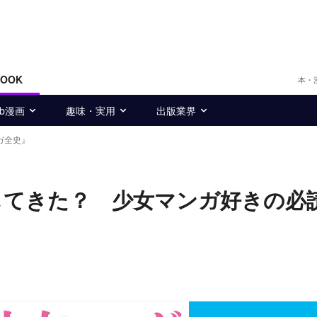
BOOK
本・
eb漫画
趣味・実用
出版業界
ガ全史』
してきた？ 少女マンガ好きの必