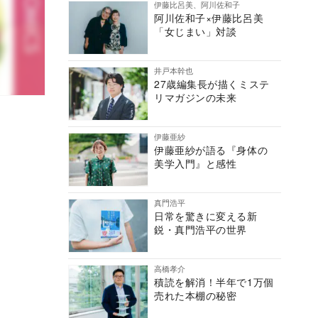
伊藤比呂美、阿川佐和子
阿川佐和子×伊藤比呂美
「女じまい」対談
井戸本幹也
27歳編集長が描くミステ
リマガジンの未来
伊藤亜紗
伊藤亜紗が語る『身体の
美学入門』と感性
真門浩平
日常を驚きに変える新
鋭・真門浩平の世界
高橋孝介
積読を解消！半年で1万個
売れた本棚の秘密