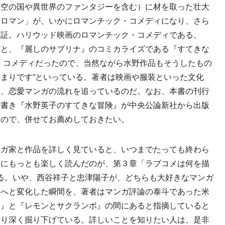
架空の国や異世界のファンタジーを含む）に材を取った壮大
大ロマン」が、いかにロマンチック・コメディになり、さら
検証。ハリウッド映画のロマンチック・コメディである、
ズと、『麗しのサブリナ』のコミカライズである『すてきな
・コメディだったので、当然ながら水野作品もそうしたもの
まりです”といっている。著者は映画や服装といった文化
ら、恋愛マンガの流れを追っているのだ。なお、本書の刊行
き書き『水野英子のすてきな冒険』が中央公論新社から出版
なので、併せてお薦めしておきたい。
ガ家と作品を詳しく見ていると、いつまでたっても終わら
的にもっとも楽しく読んだのが、第３章「ラブコメは何を描
る。いや、西谷祥子と忠津陽子が、どちらも大好きなマンガ
メへと変化した瞬間を、著者はマンガ評論の泰斗であった米
ウ』と『レモンとサクランボ』の間にあると指摘していると
より深く掘り下げている。詳しいことを知りたい人は、是非