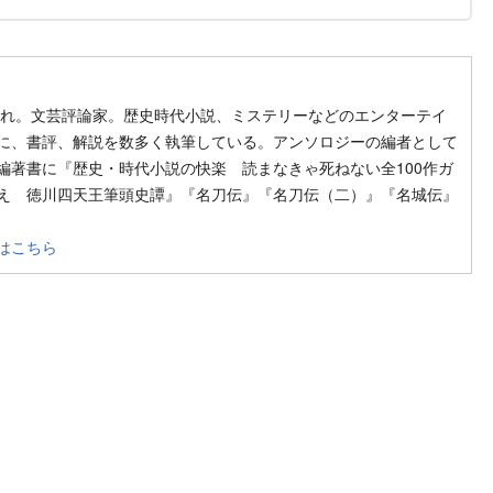
生まれ。文芸評論家。歴史時代小説、ミステリーなどのエンターテイ
に、書評、解説を数多く執筆している。アンソロジーの編者として
編著書に『歴史・時代小説の快楽 読まなきゃ死ねない全100作ガ
え 徳川四天王筆頭史譚』『名刀伝』『名刀伝（二）』『名城伝』
はこちら