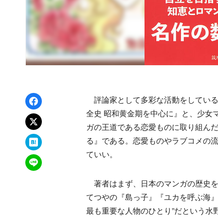
Facebookでシェア
評論家として多彩な活動をしている
全史 昭和黄金期を中心に』と、少女
xでポスト
ガの王道である恋愛ものに取り組んだ
はてなブックマーク
る』である。恋愛ものやラブコメの
ていい。
LINEで送る
著者はまず、日本のマンガの歴史を
てつやの『島っ子』『ユカを呼ぶ海』
最も重要な人物のひとり”だという水