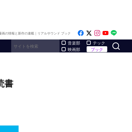
Like on Facebook
Follow on x
Follow on I
Follow o
Follo
漫画の情報と新作の連載｜リアルサウンド ブック
サ
音楽部
テック
映画部
ブック
読書