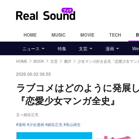
HOME
MUSIC
MOVIE
TECH
ニュース
特集
文芸
漫画
W
HOME
BOOK
文芸
書評
少女マンガ好き必見『恋愛少女マン
2026.06.02 06:55
ラブコメはどのように発展
『恋愛少女マンガ全史』
文＝細谷正充
漫画
少女漫画
細谷正充
長山靖生