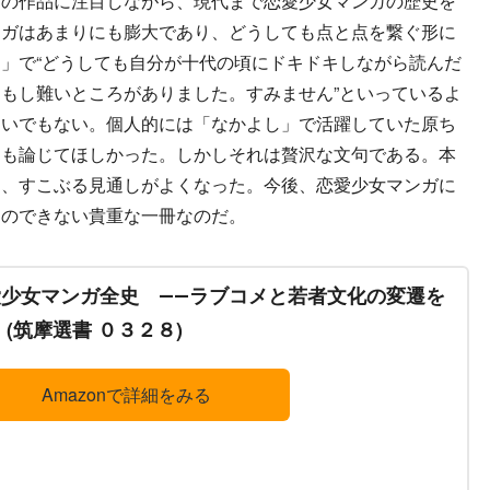
の作品に注目しながら、現代まで恋愛少女マンガの歴史を
ンガはあまりにも膨大であり、どうしても点と点を繋ぐ形に
」で“どうしても自分が十代の頃にドキドキしながら読んだ
もし難いところがありました。すみません”といっているよ
ないでもない。個人的には「なかよし」で活躍していた原ち
品も論じてほしかった。しかしそれは贅沢な文句である。本
は、すこぶる見通しがよくなった。今後、恋愛少女マンガに
とのできない貴重な一冊なのだ。
愛少女マンガ全史 ――ラブコメと若者文化の変遷を
 (筑摩選書 ０３２８)
Amazonで詳細をみる