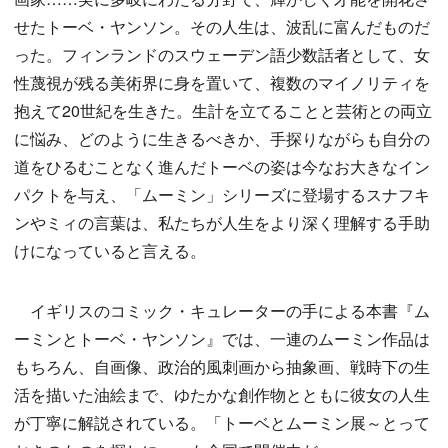
せたトーベ・ヤンソン。その人生は、波乱に富んだものだ
った。フィンランドのスウェーデン語少数話者として、女
性蔑視が残る美術界に身を置いて、複数のマイノリティを
抱えて20世紀を生きた。生計を立てることと芸術との両立
に悩み、どのように生きるべきか、手探りながらも自分の
道をひるむことなく進んだトーベの姿は今なお大きなイン
パクトを与え、「ムーミン」シリーズに登場するスナフキ
ンやミィの言葉は、私たちが人生をより深く理解する手助
けになっていると言える。
イギリスのコミック・キュレーターの手による本書『ム
ーミンとトーベ・ヤンソン』では、一連のムーミン作品は
もちろん、自画像、政治的風刺画から抽象画、戦時下の生
活を描いた油絵まで、ゆたかな創作物とともに彼女の人生
が丁寧に解説されている。「トーベとムーミン展～とって