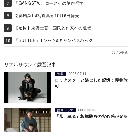
『GANGSTA.』コースケの創作哲学
遠藤璃菜1st写真集が10月6日発売
【追悼】東野圭吾、国民的作家への道程
『BUTTER』Tシャツ&キャンバスバッグ
08:15更新
リアルサウンド厳選記事
2026.07.11
連載
ロックスターと過ごした記憶：櫻井敦
司
2026.08.05
国内ドラマ
『風、薫る』板橋駿谷の安心感が光る