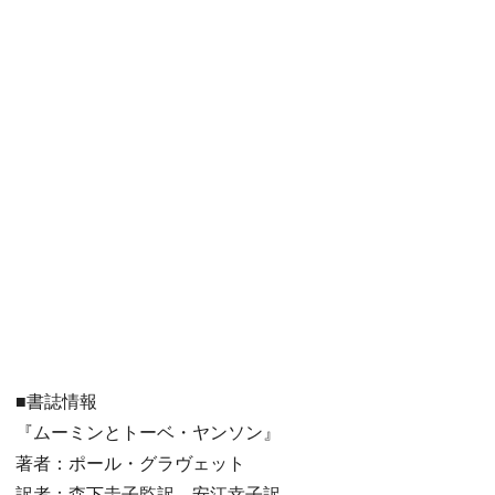
■書誌情報
『ムーミンとトーベ・ヤンソン』
著者：ポール・グラヴェット
訳者：森下圭子監訳 安江幸子訳