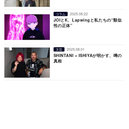
2025.06.22
コラム
JOIとK、Lapwingと私たちの“類似
性の正体”
2025.08.01
文芸
SHINTANI × ISHIYAが明かす、噂の
真相