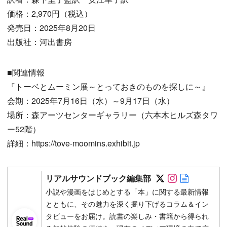
価格：2,970円（税込）
発売日：2025年8月20日
出版社：河出書房
■関連情報
『トーベとムーミン展～とっておきのものを探しに～』
会期：2025年7月16日（水）～9月17日（水）
場所：森アーツセンターギャラリー（六本木ヒルズ森タワ
ー52階）
詳細：https://tove-moomins.exhibit.jp
Follow on SN
Follow on 
Author w
リアルサウンドブック編集部
小説や漫画をはじめとする「本」に関する最新情報
とともに、その魅力を深く掘り下げるコラム＆イン
タビューをお届け。読書の楽しみ・書籍から得られ