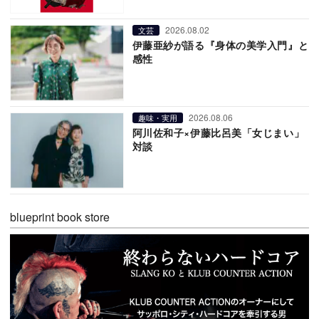
2026.08.02
文芸
伊藤亜紗が語る『身体の美学入門』と
感性
2026.08.06
趣味・実用
阿川佐和子×伊藤比呂美「女じまい」
対談
blueprint book store