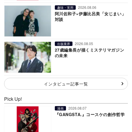
2026.08.06
趣味・実用
阿川佐和子×伊藤比呂美「女じまい」
対談
2026.08.05
出版業界
27歳編集長が描くミステリマガジン
の未来
インタビュー記事一覧
Pick Up!
2026.08.07
漫画
『GANGSTA.』コースケの創作哲学