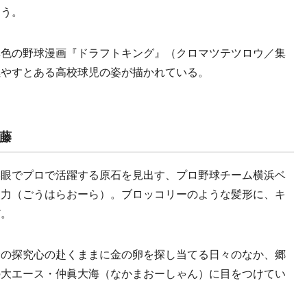
ろう。
色の野球漫画『ドラフトキング』（クロマツテツロウ／集
燃やすとある高校球児の姿が描かれている。
藤
眼でプロで活躍する原石を見出す、プロ野球チーム横浜ベ
眼力（ごうはらおーら）。ブロッコリーのような髪形に、キ
だ。
の探究心の赴くままに金の卵を探し当てる日々のなか、郷
の大エース・仲眞大海（なかまおーしゃん）に目をつけてい