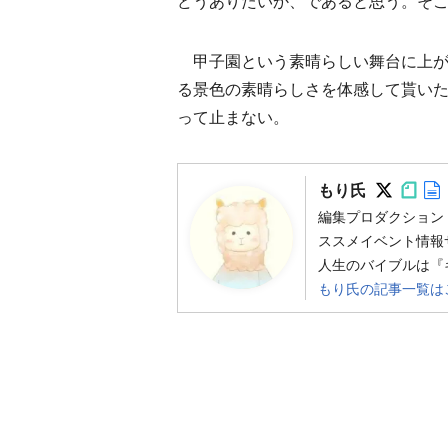
どうありたいか、であると思う。そ
甲子園という素晴らしい舞台に上が
る景色の素晴らしさを体感して貰い
って止まない。
Follo
Foll
もり氏
編集プロダクション「
ススメイベント情報
人生のバイブルは『
もり氏の記事一覧は