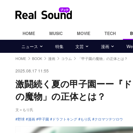
HOME
MUSIC
MOVIE
TECH
ニュース
特集
文芸
漫画
W
HOME
BOOK
漫画
コラム
「甲子園の魔物」の正体とは？
2025.08.17 11:55
激闘続く夏の甲子園ーー『ド
の魔物」の正体とは？
文＝もり氏
野球
漫画
甲子園
ドラフトキング
もり氏
クロマツテツロウ