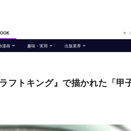
BOOK
本・
eb漫画
趣味・実用
出版業界
ラフトキング』で描かれた「甲