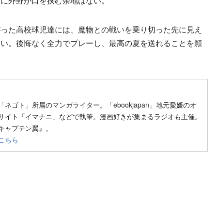
こに外野が口を挟む余地はない。
った高校球児達には、魔物との戦いを乗り切った先に見え
たい。後悔なく全力でプレーし、最高の夏を送れることを願
w on SNS
ow on SNS
Author web site
ネゴト」所属のマンガライター。「ebookjapan」地元愛媛のオ
サイト「イマナニ」などで執筆。漫画好きが集まるラジオも主催。
キャプテン翼』。
こちら