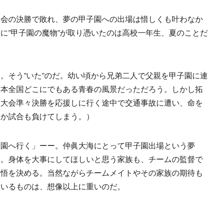
会の決勝で敗れ、夢の甲子園への出場は惜しくも叶わなか
に”甲子園の魔物”が取り憑いたのは高校一年生、夏のことだ
そう”いた”のだ。幼い頃から兄弟二人で父親を甲子園に連
日本全国どこにでもある青春の風景だっただろう。しかし拓
県大会準々決勝を応援しに行く途中で交通事故に遭い、命を
とか試合も負けてしまう。）
園へ行く」ーー。仲眞大海にとって甲子園出場という夢
た。身体を大事にしてほしいと思う家族も、チームの監督で
覚悟を決める。当然ながらチームメイトやその家族の期待も
ているものは、想像以上に重いのだ。