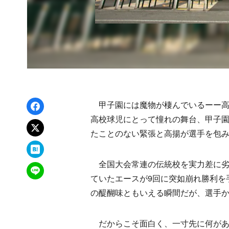
Facebookでシェア
甲子園には魔物が棲んでいるーー高
高校球児にとって憧れの舞台、甲子
xでポスト
たことのない緊張と高揚が選手を包
はてなブックマーク
全国大会常連の伝統校を実力差に劣
LINEで送る
ていたエースが9回に突如崩れ勝利を
の醍醐味ともいえる瞬間だが、選手
だからこそ面白く、一寸先に何があ