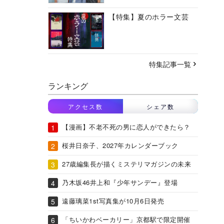
【特集】夏のホラー文芸
特集記事一覧
ランキング
アクセス数
シェア数
【漫画】不老不死の男に恋人ができたら？
桜井日奈子、2027年カレンダーブック
27歳編集長が描くミステリマガジンの未来
乃木坂46井上和『少年サンデー』登場
遠藤璃菜1st写真集が10月6日発売
「ちいかわベーカリー」京都駅で限定開催