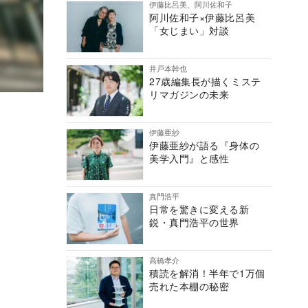
伊藤比呂美、阿川佐和子
阿川佐和子×伊藤比呂美
「女じまい」対談
井戸本幹也
27歳編集長が描くミステ
リマガジンの未来
伊藤亜紗
伊藤亜紗が語る『身体の
美学入門』と感性
真門浩平
日常を驚きに変える新
鋭・真門浩平の世界
高橋孝介
積読を解消！半年で1万個
売れた本棚の秘密