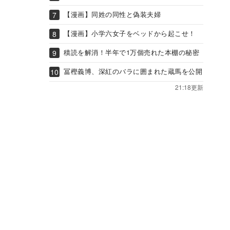
【漫画】同姓の同性と偽装夫婦
【漫画】小学六女子をベッドから起こせ！
積読を解消！半年で1万個売れた本棚の秘密
冨樫義博、深紅のバラに囲まれた蔵馬を公開
21:18更新