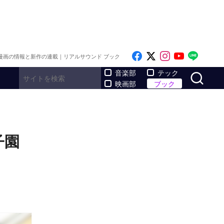
Like on Facebook
Follow on x
Follow on I
Follow o
Follo
漫画の情報と新作の連載｜リアルサウンド ブック
サ
音楽部
テック
映画部
ブック
子園