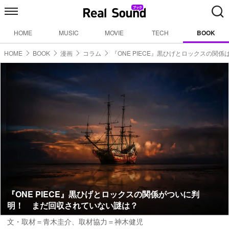
HOME
MUSIC
MOVIE
TECH
BOOK
HOME
BOOK
漫画
コラム
『ONE PIECE』黒ひげとロックスの関係
『ONE PIECE』黒ひげとロックスの関係がついに判
明！ まだ回収されていない謎は？
文・取材＝青木圭介
、
取材協力＝神木健児