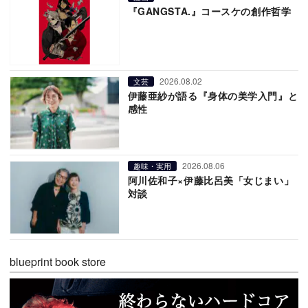
『GANGSTA.』コースケの創作哲学
2026.08.02
文芸
伊藤亜紗が語る『身体の美学入門』と
感性
2026.08.06
趣味・実用
阿川佐和子×伊藤比呂美「女じまい」
対談
blueprint book store