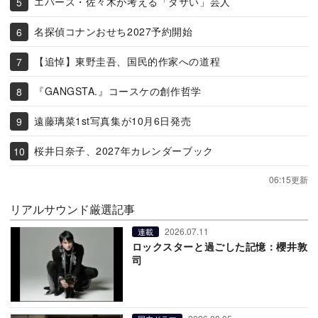
エバース・佐々木が考える「ダサい」芸人
名探偵コナンおせち2027予約開始
【追悼】東野圭吾、国民的作家への道程
『GANGSTA.』コースケの創作哲学
遠藤璃菜1st写真集が10月6日発売
桜井日奈子、2027年カレンダーブック
06:15更新
リアルサウンド厳選記事
2026.07.11
連載
ロックスターと過ごした記憶：櫻井敦
司