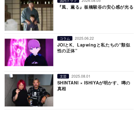
2026.08.05
国内ドラマ
『風、薫る』板橋駿谷の安心感が光る
2025.06.22
コラム
JOIとK、Lapwingと私たちの“類似
性の正体”
2025.08.01
文芸
SHINTANI × ISHIYAが明かす、噂の
真相