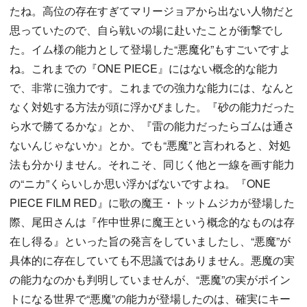
たね。高位の存在すぎてマリージョアから出ない人物だと
思っていたので、自ら戦いの場に赴いたことが衝撃でし
た。イム様の能力として登場した“悪魔化”もすごいですよ
ね。これまでの『ONE PIECE』にはない概念的な能力
で、非常に強力です。これまでの強力な能力には、なんと
なく対処する方法が頭に浮かびました。『砂の能力だった
ら水で勝てるかな』とか、『雷の能力だったらゴムは通さ
ないんじゃないか』とか。でも“悪魔”と言われると、対処
法も分かりません。それこそ、同じく他と一線を画す能力
の“ニカ”くらいしか思い浮かばないですよね。『ONE
PIECE FILM RED』に歌の魔王・トットムジカが登場した
際、尾田さんは『作中世界に魔王という概念的なものは存
在し得る』といった旨の発言をしていましたし、“悪魔”が
具体的に存在していても不思議ではありません。悪魔の実
の能力なのかも判明していませんが、“悪魔”の実がポイン
トになる世界で“悪魔”の能力が登場したのは、確実にキー