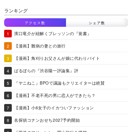
ランキング
アクセス数
シェア数
濱口竜介が紐解くブレッソンの『覚書』
【漫画】難病の妻との旅行
【漫画】角刈りお父さんが娘に代わりバイト
ばるぼらの『渋谷陽一評論集』評
『ヤニねこ』BPOで議論もクリエイターは絶賛
【漫画】不老不死の男に恋人ができたら？
【漫画】小6女子のイカついファッション
名探偵コナンおせち2027予約開始