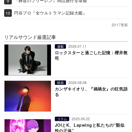
『葬送のフリーレン』岡山旅行を堪能
円谷プロ『全ウルトラマン記録大鑑』
20:17更新
リアルサウンド厳選記事
2026.07.11
連載
ロックスターと過ごした記憶：櫻井敦
司
2026.08.08
映画
カンザキイオリ、『禍禍女』の狂気語
る
2025.06.22
コラム
JOIとK、Lapwingと私たちの“類似
性の正体”