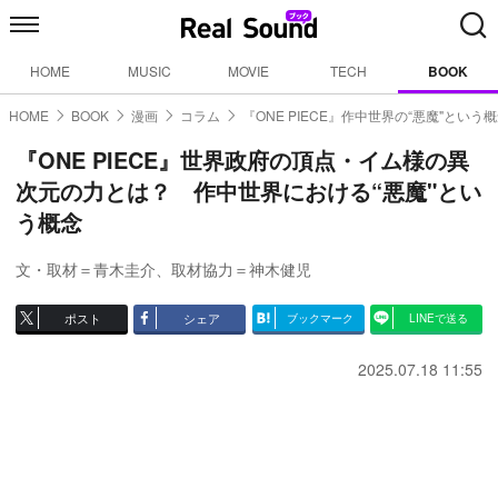
HOME
MUSIC
MOVIE
TECH
BOOK
HOME
BOOK
漫画
コラム
『ONE PIECE』作中世界の“悪魔"という
『ONE PIECE』世界政府の頂点・イム様の異
次元の力とは？ 作中世界における“悪魔"とい
う概念
文・取材＝青木圭介
、
取材協力＝神木健児
ポスト
シェア
ブックマーク
LINEで送る
2025.07.18 11:55