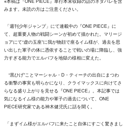
※本稿は『ONE PIECE』単行本未収録の話のネタバレを含
みます。未読の方はご注意ください。
「週刊少年ジャンプ」にて連載中の『ONE PIECE』に
て、超重要人物の戦闘シーンが初めて描かれた。マリージ
ョアにて“虚の玉座”に我が物顔で座るイム様が、過去を思
い出した軍子の体に憑依することで戦いの場に降臨し、強
力すぎる能力でエルバフを地獄の様相に変えた。
“黒ひげ”ことマーシャル・D・ティーチの出自にまつわ
る衝撃の事実も明らかになり、クライマックスに向けてさ
らなる盛り上がりを見せる『ONE PIECE』。本記事では
気になるイム様の能力や軍子の過去について、ONE
PIECE研究家である神木健児氏に話を聞く。
「まずイム様がエルバフに来たこと自体にすごく驚きまし