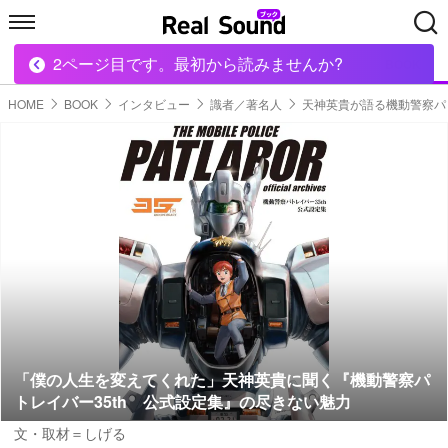
2ページ目です。最初から読みませんか?
HOME
MUSIC
MOVIE
TECH
BOOK
HOME
BOOK
インタビュー
識者／著名人
天神英貴が語る機動警察パ
「僕の人生を変えてくれた」天神英貴に聞く『機動警察パ
トレイバー35th 公式設定集』の尽きない魅力
文・取材＝しげる