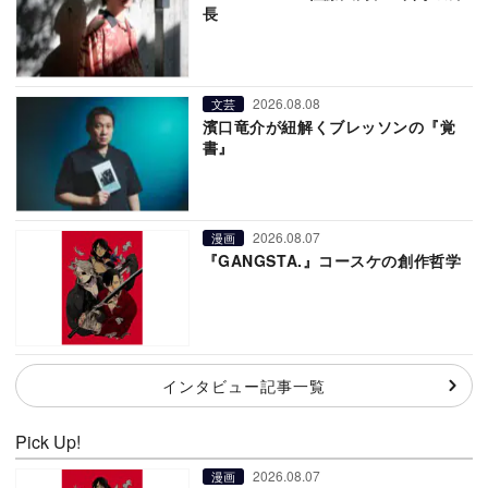
長
2026.08.08
文芸
濱口竜介が紐解くブレッソンの『覚
書』
2026.08.07
漫画
『GANGSTA.』コースケの創作哲学
インタビュー記事一覧
Pick Up!
2026.08.07
漫画