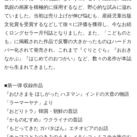
気鋭の画家を積極的に採用するなど、野心的な試みに溢れ
ていました。当初は売り上げが伸び悩むも、産経児童出版
文化賞を受賞するなどして徐々に評価を獲得し、今なお続
くロングセラー月刊誌となりました。また、「こどものと
も」に掲載された作品で反響の大きかったものはハードカ
バー化されて発売され、これまで『ぐりとぐら』『おおき
なかぶ』『はじめてのおつかい』など、数々の名作が本誌
から生まれてきました。
■第一弾 収録作品
『おひさまを ほしがった ハヌマン』インドの大昔の物語
「ラーマーヤナ」より
『おどりトラ』韓国・朝鮮の昔話
『かものむすめ』ウクライナの昔話
『もどってきた ガバタばん』エチオピアのお話
『チャマコとみつあみのうま』メキシコ・ミステカ族のお