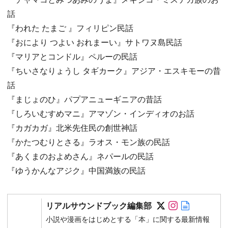
話
『われた たまご 』フィリピン民話
『おにより つよい おれまーい』サトワヌ島民話
『マリアとコンドル』ペルーの民話
『ちいさなりょうし タギカーク』アジア・エスキモーの昔
話
『まじょのひ』パプアニューギニアの昔話
『しろいむすめマニ』アマゾン・インディオのお話
『カガカガ』北米先住民の創世神話
『かたつむりとさる』ラオス・モン族の民話
『あくまのおよめさん』ネパールの民話
『ゆうかんなアジク』中国満族の民話
Follow on SN
Follow on 
Author w
リアルサウンドブック編集部
小説や漫画をはじめとする「本」に関する最新情報