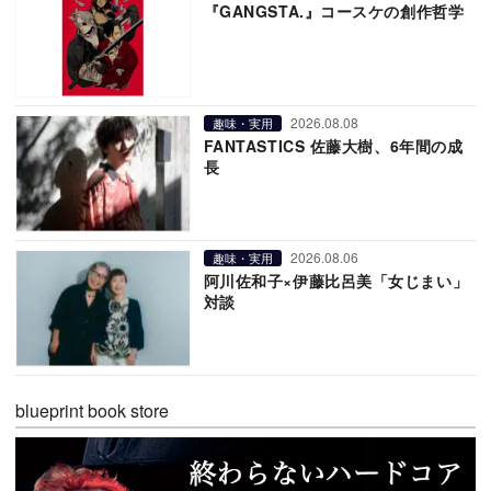
『GANGSTA.』コースケの創作哲学
2026.08.08
趣味・実用
FANTASTICS 佐藤大樹、6年間の成
長
2026.08.06
趣味・実用
阿川佐和子×伊藤比呂美「女じまい」
対談
blueprint book store