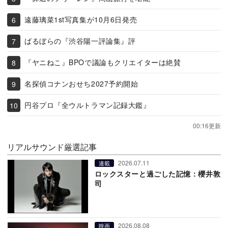
遠藤璃菜1st写真集が10月6日発売
ばるぼらの『渋谷陽一評論集』評
『ヤニねこ』BPOで議論もクリエイターは絶賛
名探偵コナンおせち2027予約開始
円谷プロ『全ウルトラマン記録大鑑』
00:16更新
リアルサウンド厳選記事
2026.07.11
連載
ロックスターと過ごした記憶：櫻井敦
司
2026.08.08
映画