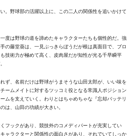
い。野球部の活躍以上に、この二人の関係性を追いかけて
一度は野球の道を諦めたキャラクターたちも個性的だ。強
撃手の藤堂葵は、一見ぶっきらぼうだが根は真面目で、ブロ
備も技術力が極めて高く、皮肉屋だが知性が光る千早瞬平
だ。
れず、名前だけは野球がうまそうな山田太郎が、いい味を
るチームメイトに対するツッコミ役となる常識人ポジション
チームを支えていく。わりとはちゃめちゃな『忘却バッテリ
るのは、山田の功績が大きい。
くフックがあり、競技外のコメディパートが充実してい
なキャラクターと関係性の面白さがあり、それでいてしっか