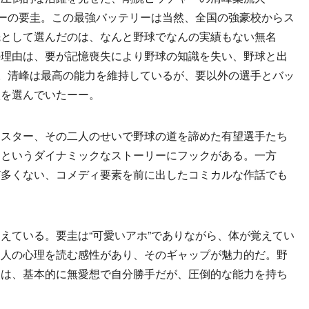
ャーの要圭。この最強バッテリーは当然、全国の強豪校からス
先として選んだのは、なんと野球でなんの実績もない無名
の理由は、要が記憶喪失により野球の知識を失い、野球と出
ら。清峰は最高の能力を維持しているが、要以外の選手とバッ
校を選んでいたーー。
スター、その二人のせいで野球の道を諦めた有望選手たち
…というダイナミックなストーリーにフックがある。一方
ど多くない、コメディ要素を前に出したコミカルな作話でも
ている。要圭は“可愛いアホ”でありながら、体が覚えてい
た人の心理を読む感性があり、そのギャップが魅力的だ。野
火は、基本的に無愛想で自分勝手だが、圧倒的な能力を持ち