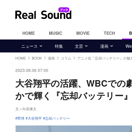
HOME
MUSIC
MOVIE
TECH
ニュース
特集
文芸
漫画
W
HOME
BOOK
漫画
コラム
アニメ化『忘却バッテリー』の魅
2023.08.06 07:00
大谷翔平の活躍、WBCでの
かで輝く『忘却バッテリー
文＝向原康太
野球
大谷翔平
忘却バッテリー