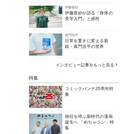
伊藤亜紗
伊藤亜紗が語る『身体の
美学入門』と感性
真門浩平
日常を驚きに変える新
鋭・真門浩平の世界
インタビュー記事をもっと見る
特集
コミックバンチ25周年特
集
熱狂を呼ぶ新時代の漫画
誕生へ 「めちゃコン」特
集