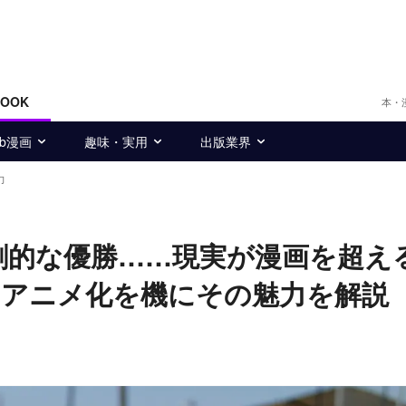
BOOK
本・
eb漫画
趣味・実用
出版業界
力
劇的な優勝……現実が漫画を超え
』アニメ化を機にその魅力を解説