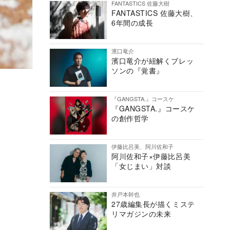
FANTASTICS 佐藤大樹
FANTASTICS 佐藤大樹、
6年間の成長
濱口竜介
濱口竜介が紐解くブレッ
ソンの『覚書』
『GANGSTA.』コースケ
『GANGSTA.』コースケ
の創作哲学
伊藤比呂美、阿川佐和子
阿川佐和子×伊藤比呂美
「女じまい」対談
井戸本幹也
27歳編集長が描くミステ
リマガジンの未来