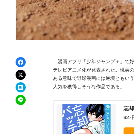
Facebookでシェア
漫画アプリ「少年ジャンプ＋」で好
テレビアニメ化が発表された。現実の
xでポスト
ある意味で野球漫画には逆境ともい
はてなブックマーク
人気を獲得しそうな作品である。
LINEで送る
忘却
627