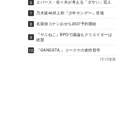
エバース・佐々木が考える「ダサい」芸人
乃木坂46井上和『少年サンデー』登場
名探偵コナンおせち2027予約開始
『ヤニねこ』BPOで議論もクリエイターは
絶賛
『GANGSTA.』コースケの創作哲学
15:15更新