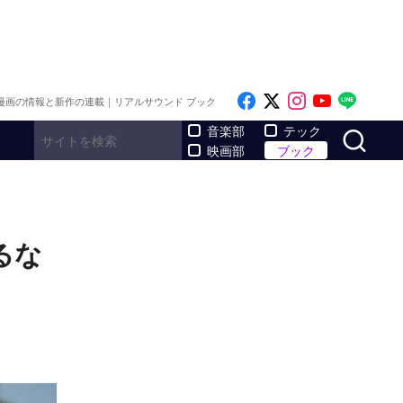
Like on Facebook
Follow on x
Follow on I
Follow o
Follo
漫画の情報と新作の連載｜リアルサウンド ブック
サ
音楽部
テック
映画部
ブック
るな