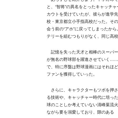
と、“智将”の異名をとったキャッチ
カウトを受けていたが、彼らが進学
校・東京都立小手指高校だった。そ
会う前の“アホ”に戻ってしまったか
テリーを組むつもりがなく、同じ高
記憶を失った天才と相棒のスーパー
が無名の野球部を躍進させていく…
で、特に序盤は野球漫画にはそれほ
ファンを獲得していった。
さらに、キャラクターもツボを押さえ
る技術や、キャッチャー時代に培っ
球のことしか考えていない清峰葉流
ながら要を溺愛しており、隙のある