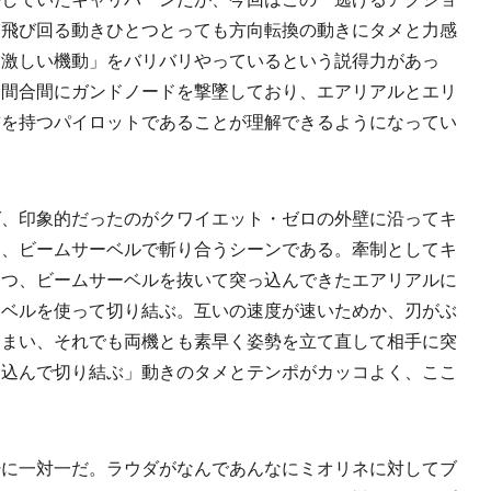
、飛び回る動きひとつとっても方向転換の動きにタメと力感
な激しい機動」をバリバリやっているという説得力があっ
合間合間にガンドノードを撃墜しており、エアリアルとエリ
前を持つパイロットであることが理解できるようになってい
、印象的だったのがクワイエット・ゼロの外壁に沿ってキ
ら、ビームサーベルで斬り合うシーンである。牽制としてキ
つつ、ビームサーベルを抜いて突っ込んできたエアリアルに
ーベルを使って切り結ぶ。互いの速度が速いためか、刃がぶ
しまい、それでも両機とも素早く姿勢を立て直して相手に突
っ込んで切り結ぶ」動きのタメとテンポがカッコよく、ここ
に一対一だ。ラウダがなんであんなにミオリネに対してブ