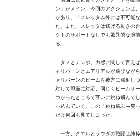
ン」がメイン。今回のアクションは
があり、「スレッタ以外には不可能
た。また、スレッタは逃げる動きの
クトのサポートなしでも驚異的な腕
る。
タメとテンポ、力感に関して言えば
ャリバーンとエアリアルが飛びなが
ャリバーンのビームを後方に発射し
対して即座に対応、同じくビームサ
つかったところで互いに跳ね飛んで
っ込んでいく。この「跳ね飛ぶ→突
だけ何回も見てしまった。
一方、グエルとラウダの戦闘は純粋