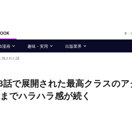
BOOK
本・
eb漫画
趣味・実用
出版業界
と残された謎
23話で展開された最高クラスのア
話までハラハラ感が続く