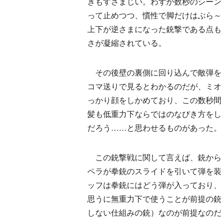
きもすさまじい。わずか数秒のシー
って止めつつ、慣性で脚だけはぶら
上下が逆さまになった銃撃である点
さが凝縮されている。
その後壁の裏側に回り込んで敵弾を
コマ送りで見るとわかるのだが、ミ
っかり顔をしかめており、この数秒間
髪も低重力下ならではのなびき方を
だろう……と思わせるものがあった
この銃撃戦に関して言えば、銃から
ペラが拳銃のスライドを引いて弾を
ッフは拳銃にはどう弾が入っており
思うに無重力下で使うことが前提の
しない仕組みの銃）なのが前提なの