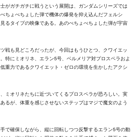
同士がガチガチに戦うという展開は、ガンダムシリーズでは
かべちょべちょした弾で機体の爆発を抑え込んだフェルシ
て見るタイプの映像である。あのべちょべちょした弾が宇宙
ツ戦も見どころだったが、今回はもうひとつ、クワイエッ
。特にミオリネ、エラン5号、ベルメリア対プロスペラおよ
は低重力であるクワイエット・ゼロの環境を生かしたアクシ
、ミオリネたちに近づいてくるプロスペラが恐ろしい。実
はあるが、体重を感じさせないステップはマジで魔女のよう
手で確保しながら、縦に回転しつつ反撃するエラン5号の動