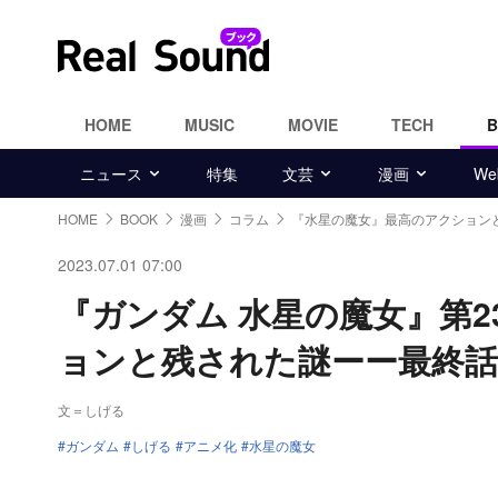
HOME
MUSIC
MOVIE
TECH
ニュース
特集
文芸
漫画
W
HOME
BOOK
漫画
コラム
『水星の魔女』最高のアクション
2023.07.01 07:00
『ガンダム 水星の魔女』第
ョンと残された謎ーー最終
文＝しげる
ガンダム
しげる
アニメ化
水星の魔女