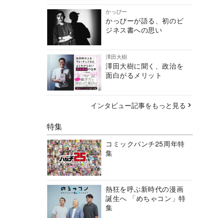
かっぴー
かっぴーが語る、初のビ
ジネス書への思い
澤田大樹
澤田大樹に聞く、政治を
面白がるメリット
インタビュー記事をもっと見る
特集
コミックバンチ25周年特
集
熱狂を呼ぶ新時代の漫画
誕生へ 「めちゃコン」特
集