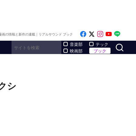
Like on Facebook
Follow on x
Follow on I
Follow o
Follo
漫画の情報と新作の連載｜リアルサウンド ブック
サ
音楽部
テック
映画部
ブック
クシ