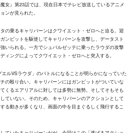
魔女』第23話では、現在日本でテレビ放送しているアニメ
ションが見られた。
タの乗るキャリバーンはクワイエット・ゼロへと迫る。迎
のガンビットを駆使してキャリバーンを攻撃し、データスト
を強いられる。一方でシュバルゼッテに乗ったラウダの攻撃
ーディングによってクワイエット・ゼロへと突入する。
エルVSラウダ」のバトルになることが明らかになっていた
バチの殴り合い。キャリバーンにはガンビットがついていな
してくるエアリアルに対しては多勢に無勢。そしてそもそも
としていない。そのため、キャリバーンのアクションとして
避する動きが多くなり、画面の中を目まぐるしく飛行するこ
していたキャリバーンだが、今回はこの「逃げるアクショ