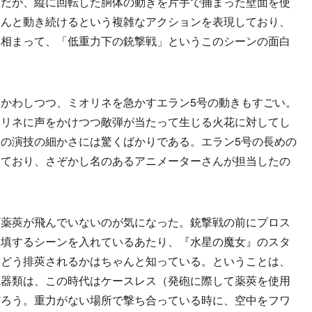
ンだが、縦に回転した胴体の動きを片手で捕まった壁面を使
～んと動き続けるという複雑なアクションを表現しており、
も相まって、「低重力下の銃撃戦」というこのシーンの面白
かわしつつ、ミオリネを急かすエラン5号の動きもすごい。
オリネに声をかけつつ敵弾が当たって生じる火花に対してし
の演技の細かさには驚くばかりである。エラン5号の長めの
しており、さぞかし名のあるアニメーターさんが担当したの
。
薬莢が飛んでいないのが気になった。銃撃戦の前にプロス
装填するシーンを入れているあたり、『水星の魔女』のスタ
、どう排莢されるかはちゃんと知っている。ということは、
銃器類は、この時代はケースレス（発砲に際して薬莢を使用
だろう。重力がない場所で撃ち合っている時に、空中をフワ