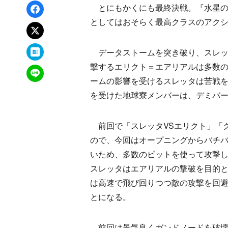
Facebookでシェア
とにもかくにも最終決戦。『水星の
としてはおそらく最高クラスのアク
xでポスト
はてなブックマーク
データストームを突き破り、スレッ
撃するエリクト＝エアリアルは多数
LINEで送る
ームの影響を受けるスレッタは苦戦
を受けた地球寮メンバーは、デミバ
前回で「スレッタVSエリクト」「グ
ので、今回はオープニングからバチ
いため、多数のビットを使って攻撃
スレッタはエアリアルの撃破を目的
は高速で飛び回りつつ敵の攻撃を回
とになる。
前回は景気良くガンドノードを破壊