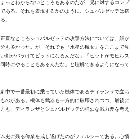
ちょっとわからないところもあるのだが、兄に対するコンプ
ジである。それを表現するかのように、シュバルゼッテは搭
くる。
正直なところシュバルゼッテの攻撃方法については、細か
部分も多かった。が、それでも『水星の魔女』をここまで見
カい剣がバラけてビットになるんだな」「ビットがモビルス
を同時にやることもあるんだな」と理解できるようになって
劇中で一番最初に乗っていた機体であるディランザで立ち
いものがある。機体も武器も一方的に破壊されつつ、最後に
い方も、ディランザとシュバルゼッテの強烈な戦力差を考え
ム史に残る偉業を成し遂げたのがフェルシーである。心情