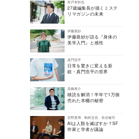
井戸本幹也
27歳編集長が描くミステ
リマガジンの未来
伊藤亜紗
伊藤亜紗が語る『身体の
美学入門』と感性
真門浩平
日常を驚きに変える新
鋭・真門浩平の世界
高橋孝介
積読を解消！半年で1万個
売れた本棚の秘密
安野貴博、駒村圭吾、長谷敏司
AIは人類を滅ぼすか？SF
作家と学者が議論