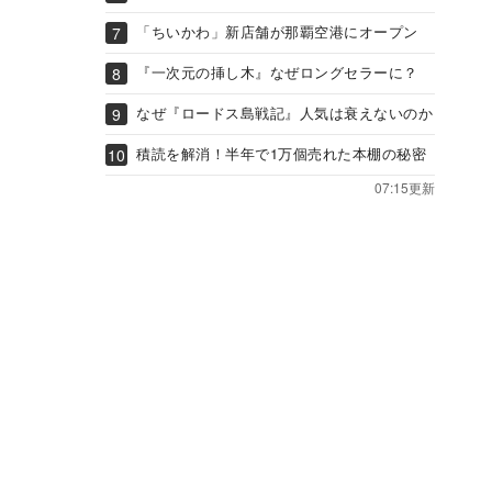
「ちいかわ」新店舗が那覇空港にオープン
『一次元の挿し木』なぜロングセラーに？
なぜ『ロードス島戦記』人気は衰えないのか
積読を解消！半年で1万個売れた本棚の秘密
07:15更新