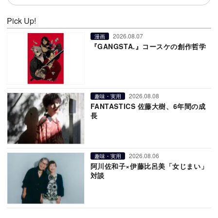
Pick Up!
2026.08.07
漫画
『GANGSTA.』コースケの創作哲学
2026.08.08
趣味・実用
FANTASTICS 佐藤大樹、6年間の成
長
2026.08.06
趣味・実用
阿川佐和子×伊藤比呂美「女じまい」
対談