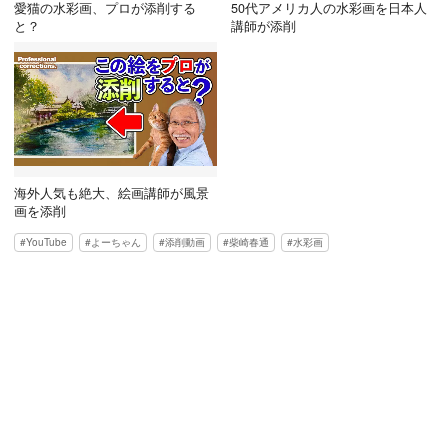
愛猫の水彩画、プロが添削する
50代アメリカ人の水彩画を日本人
と？
講師が添削
海外人気も絶大、絵画講師が風景
画を添削
YouTube
よーちゃん
添削動画
柴崎春通
水彩画