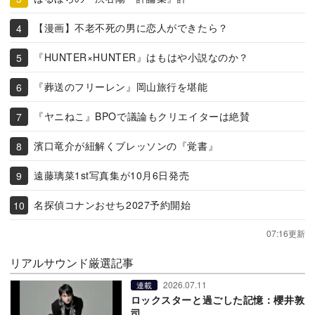
【漫画】不老不死の男に恋人ができたら？
『HUNTER×HUNTER』はもはや小説なのか？
『葬送のフリーレン』岡山旅行を堪能
『ヤニねこ』BPOで議論もクリエイターは絶賛
濱口竜介が紐解くブレッソンの『覚書』
遠藤璃菜1st写真集が10月6日発売
名探偵コナンおせち2027予約開始
07:16更新
リアルサウンド厳選記事
2026.07.11
連載
ロックスターと過ごした記憶：櫻井敦
司