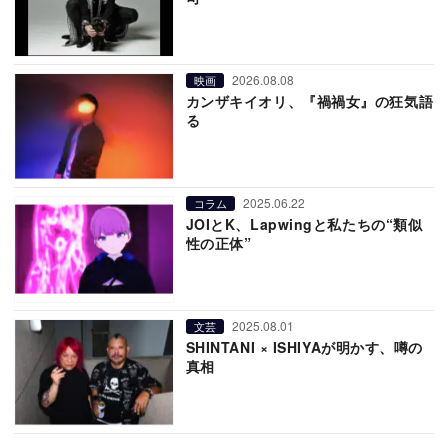
2026.08.08
映画
カンザキイオリ、『禍禍女』の狂気語
る
2025.06.22
コラム
JOIとK、Lapwingと私たちの“類似
性の正体”
2025.08.01
文芸
SHINTANI × ISHIYAが明かす、噂の
真相