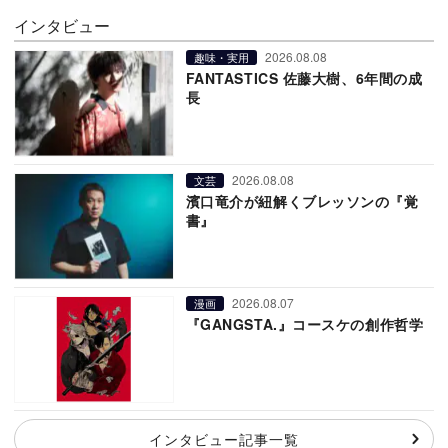
インタビュー
2026.08.08
趣味・実用
FANTASTICS 佐藤大樹、6年間の成
長
2026.08.08
文芸
濱口竜介が紐解くブレッソンの『覚
書』
2026.08.07
漫画
『GANGSTA.』コースケの創作哲学
インタビュー記事一覧