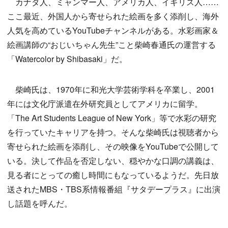
カナダ人、ミャンマー人、アメリカ人、イギリス人……
ここ最近、外国人から寄せられた絵画を多く添削し、海外
人気を高めているYouTubeチャンネルがある。水彩画家＆
絵画講師の“おじいちゃん先生”こと柴崎春通氏の運営する
「Watercolor by Shibasaki」だ。
柴崎氏は、1970年に和光大学芸術学科を卒業し、2001
年には文化庁派遣在外研究員としてアメリカに留学。
「The Art Students League of New York」等で水彩の研究
を行っていたキャリアを持つ。そんな柴崎氏は視聴者から
寄せられた絵画を添削し、その映像をYouTubeで公開して
いる。決して作品を否定しない、穏やかな口調の講義は、
見る者にとっての癒し時間にもなっているようだ。先日放
送されたMBS・TBS系情報番組『サタデープラス』に出演
し話題を呼んだ。