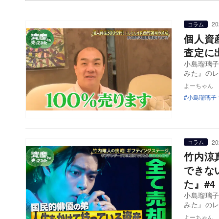
20
コラム
個人資
査定に
小島瑠璃子
みた』のレ
よーちゃん
小島瑠璃子
20
コラム
竹内涼
できな
た』#4
小島瑠璃子
みた』のレ
よーちゃん