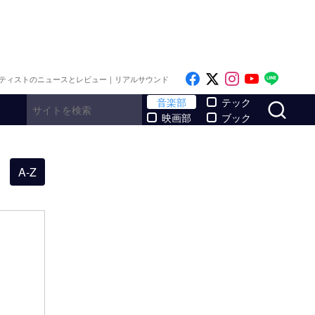
Like on Facebook
Follow on x
Follow on I
Follow o
Follo
ティストのニュースとレビュー｜リアルサウンド
サ
音楽部
テック
映画部
ブック
A-Z