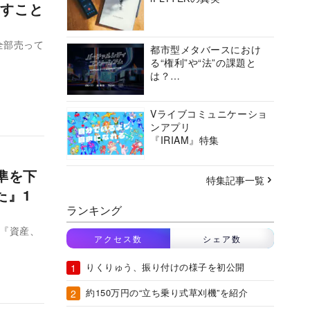
すこと
全部売って
都市型メタバースにおけ
る“権利”や“法”の課題と
は？
バーチャルシティコンソ
ーシアムの挑戦に迫る
Vライブコミュニケーショ
ンアプリ
『IRIAM』特集
準を下
特集記事一覧
た』1
ランキング
A『資産、
アクセス数
シェア数
りくりゅう、振り付けの様子を初公開
約150万円の“立ち乗り式草刈機”を紹介