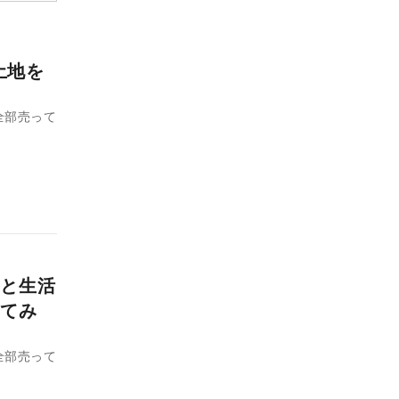
土地を
全部売って
と生活
てみ
全部売って