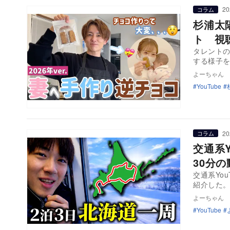
20
コラム
杉浦太
ト 視
タレントの
する様子
よーちゃん
YouTube
20
コラム
交通系
30分
交通系Yo
紹介した
よーちゃん
YouTube