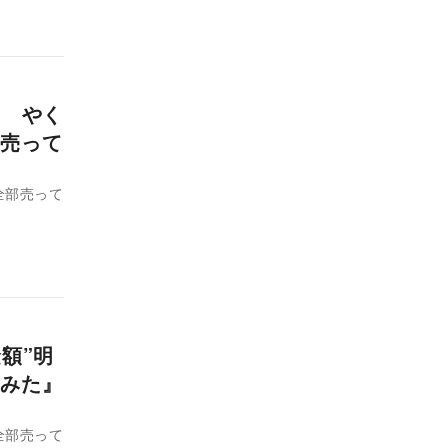
？ やく
売って
全部売って
額”明
みた』
全部売って