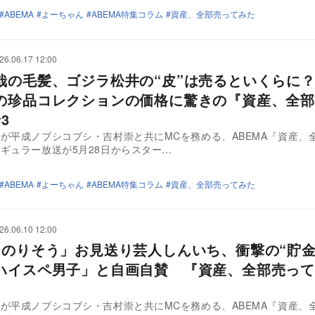
ABEMA
よーちゃん
ABEMA特集コラム
資産、全部売ってみた
26.06.17 12:00
哉の毛髪、ゴジラ松井の“皮”は売るといくらに
の珍品コレクションの価格に驚きの『資産、全部
3
が平成ノブシコブシ・吉村崇と共にMCを務める、ABEMA『資産、
ギュラー放送が5月28日からスター…
ABEMA
よーちゃん
ABEMA特集コラム
資産、全部売ってみた
26.06.10 12:00
にのりそう」お見送り芸人しんいち、衝撃の“貯金
ハイスペ男子」と自画自賛 『資産、全部売って
が平成ノブシコブシ・吉村崇と共にMCを務める、ABEMA『資産、