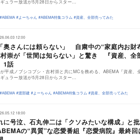
ギュラー放送が5月28日からスター…
ABEMA
よーちゃん
ABEMA特集コラム
資産、全部売ってみた
26.06.03 12:00
「奥さんには頼らない」 自粛中の“家庭内お財
吉村崇が「世間は知らない」と驚き 『資産、全
』1話
が平成ノブシコブシ・吉村崇と共にMCを務める、ABEMA『資産、
ギュラー放送が5月28日からスター…
ABEMA
渡部建
よーちゃん
ABEMA特集コラム
資産、全部売ってみた
26.05.12 18:00
れに号泣、石丸伸二は「クソみたいな構成」と批
ABEMAの“異質”な恋愛番組『恋愛病院』最終回
開