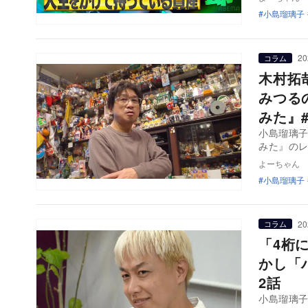
小島瑠璃子
20
コラム
木村拓
みつる
みた』#
小島瑠璃子
みた』のレ
よーちゃん
小島瑠璃子
20
コラム
「4桁
かし「
2話
小島瑠璃子