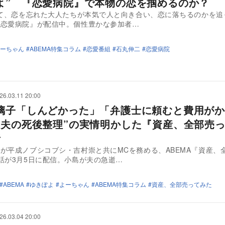
よ” 『恋愛病院』で本物の恋を掴めるのか？
にて、恋を忘れた大人たちが本気で人と向き合い、恋に落ちるのかを追
『恋愛病院』が配信中。個性豊かな参加者…
ーちゃん
ABEMA特集コラム
恋愛番組
石丸伸二
恋愛病院
26.03.11 20:00
璃子「しんどかった」「弁護士に頼むと費用がか
“夫の死後整理”の実情明かした『資産、全部売
話
が平成ノブシコブシ・吉村崇と共にMCを務める、ABEMA『資産、
話が3月5日に配信。小島が夫の急逝…
ABEMA
ゆきぽよ
よーちゃん
ABEMA特集コラム
資産、全部売ってみた
26.03.04 20:00