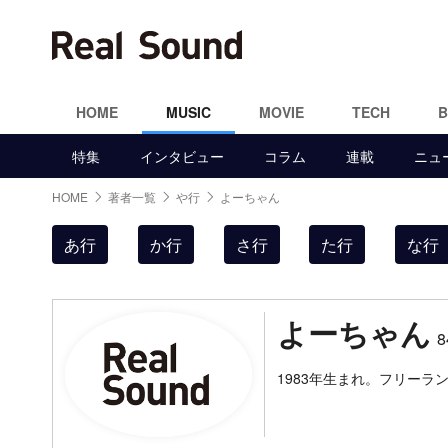
HOME
MUSIC
MOVIE
TECH
特集
インタビュー
コラム
連載
ニュ
HOME
著者一覧
や行
よーちゃん
あ行
か行
さ行
た行
な行
よーちゃん
1983年生まれ。フリー