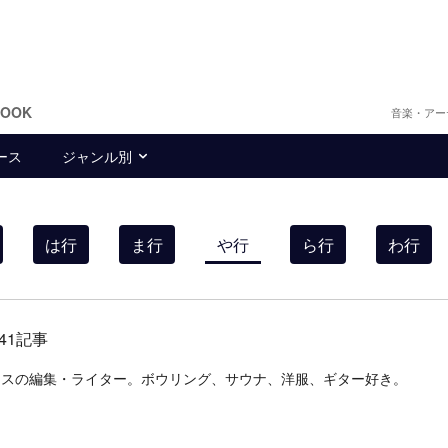
BOOK
音楽・アー
ース
ジャンル別
は行
ま行
や行
ら行
わ行
841記事
ランスの編集・ライター。ボウリング、サウナ、洋服、ギター好き。