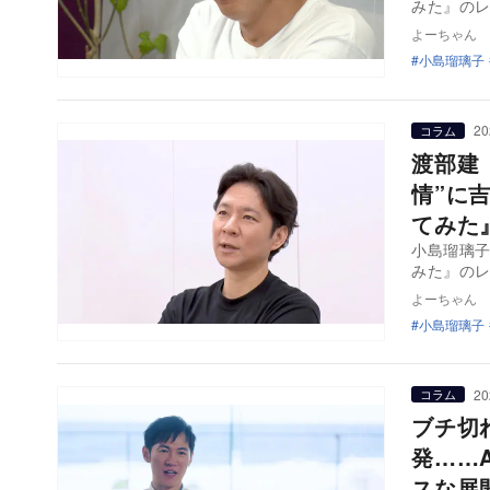
みた』のレ
よーちゃん
小島瑠璃子
20
コラム
渡部建
情”に
てみた
小島瑠璃子
みた』のレ
よーちゃん
小島瑠璃子
20
コラム
ブチ切
発……
スな展