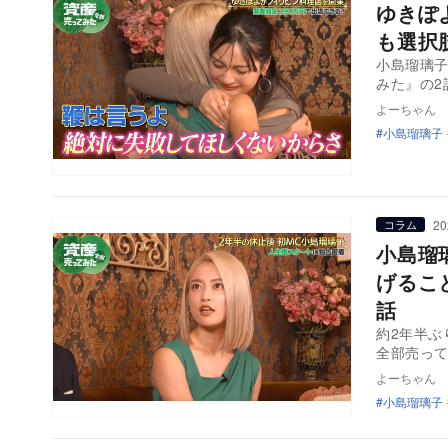
ゆきぽ
も選択
小島瑠璃子
みた』の2
よーちゃん
小島瑠璃子
20
コラム
小島瑠
げるこ
話
約2年半ぶ
全部売って
よーちゃん
小島瑠璃子