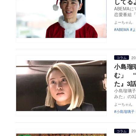
してる
ABEMA
恋愛番組
よーちゃん
ABEMA
よ
20
コラム
小島瑠
む」 
た』3
小島瑠璃子
みた』の3
よーちゃん
小島瑠璃子
20
コラム