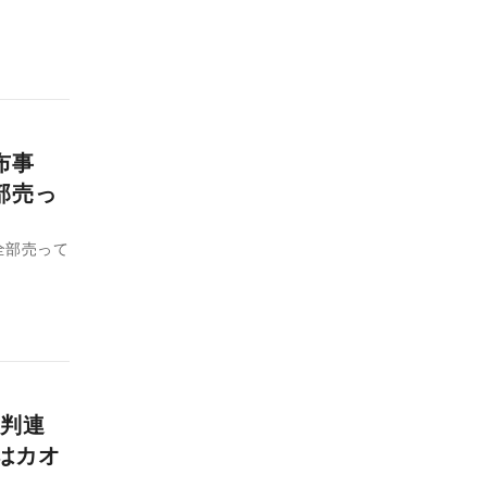
布事
部売っ
全部売って
判連
はカオ