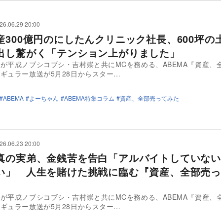
26.06.29 20:00
産300億円のにしたんクリニック社長、600坪の
出し驚がく「テンション上がりました」
が平成ノブシコブシ・吉村崇と共にMCを務める、ABEMA『資産、
ギュラー放送が5月28日からスター…
ABEMA
よーちゃん
ABEMA特集コラム
資産、全部売ってみた
26.06.23 20:00
真の実弟、金銭苦を告白「アルバイトしていない
い」 人生を賭けた挑戦に臨む『資産、全部売っ
が平成ノブシコブシ・吉村崇と共にMCを務める、ABEMA『資産、
ギュラー放送が5月28日からスター…