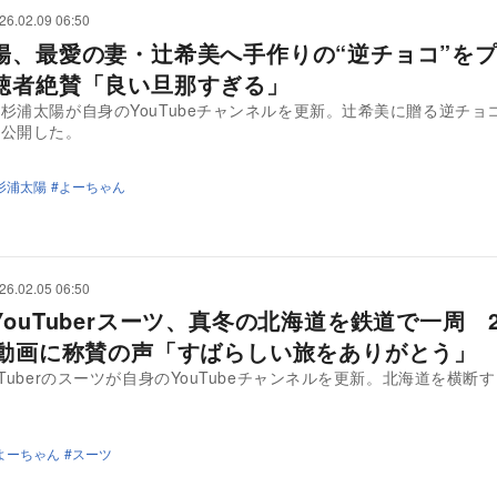
26.02.09 06:50
陽、最愛の妻・辻希美へ手作りの“逆チョコ”を
聴者絶賛「良い旦那すぎる」
杉浦太陽が自身のYouTubeチャンネルを更新。辻希美に贈る逆チョ
を公開した。
杉浦太陽
よーちゃん
26.02.05 06:50
YouTuberスーツ、真冬の北海道を鉄道で一周 
の動画に称賛の声「すばらしい旅をありがとう」
uTuberのスーツが自身のYouTubeチャンネルを更新。北海道を横断
。
よーちゃん
スーツ