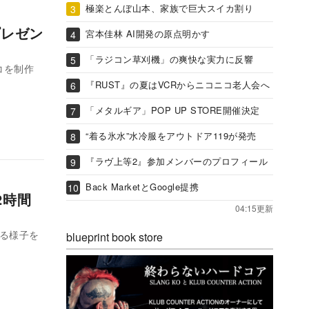
極楽とんぼ山本、家族で巨大スイカ割り
プレゼン
宮本佳林 AI開発の原点明かす
「ラジコン草刈機」の爽快な実力に反響
コを制作
『RUST』の夏はVCRからニコニコ老人会へ
「メタルギア」POP UP STORE開催決定
“着る氷水”水冷服をアウトドア119が発売
『ラヴ上等2』参加メンバーのプロフィール
Back MarketとGoogle提携
2時間
04:15更新
する様子を
blueprint book store