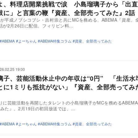
よ、料理店開業挑戦で涙 小島瑠璃子から「出直
肢に」と言葉の鞭『資産、全部売ってみた』2話
が平成ノブシコブシ・吉村崇と共にMCを務める、ABEMA『資産、
話が2月26日に配信。フィリピン料…
ABEMA
よーちゃん
ABEMA特集コラム
資産、全部売ってみた
26.02.25 19:00
璃子、芸能活動休止中の年収は“0円” 「生活水
とに1ミリも抵抗がない」『資産、全部売ってみ
りに芸能活動を再開したタレントの小島瑠璃子がMCを務めるABEM
みた』。2月19日の初回放送では、…
ABEMA
よーちゃん
ABEMA特集コラム
資産、全部売ってみた