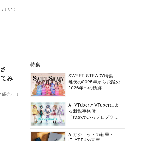
っていく
特集
さ
SWEET STEADY特集
ってみ
雌伏の2025年から飛躍の
2026年への軌跡
全部売って
AI VTuberとVTuberによ
る新鋭事務所
「ゆめかいろプロダクシ
ョン」の挑戦に迫る
AIガジェットの新星・
iFLYTEKの真実