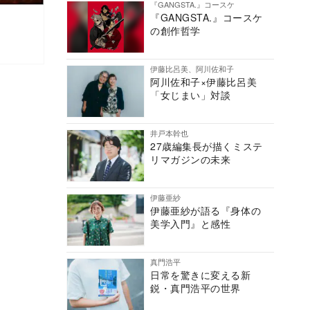
『GANGSTA.』コースケ
『GANGSTA.』コースケ
の創作哲学
伊藤比呂美、阿川佐和子
阿川佐和子×伊藤比呂美
「女じまい」対談
井戸本幹也
27歳編集長が描くミステ
リマガジンの未来
伊藤亜紗
伊藤亜紗が語る『身体の
美学入門』と感性
真門浩平
日常を驚きに変える新
鋭・真門浩平の世界