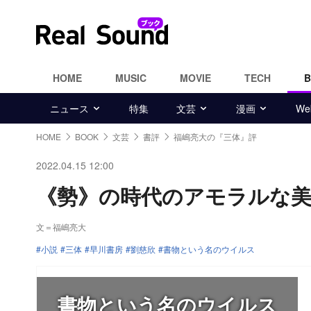
HOME
MUSIC
MOVIE
TECH
ニュース
特集
文芸
漫画
W
HOME
BOOK
文芸
書評
福嶋亮大の『三体』評
2022.04.15 12:00
《勢》の時代のアモラルな美
文＝福嶋亮大
小説
三体
早川書房
劉慈欣
書物という名のウイルス
書物という名のウイルス