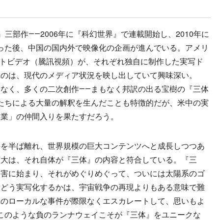
三部作――2006年に『科幻世界』で連載開始し、2010年に
った後、中国の国内外で映像化の企画が進んでいる。アメリ
ンセントビデオ（騰訊視頻）が、それぞれ独自に制作した実写ド
るのは、現代のメディア状況を映し出していて興味深い。
なく、多くの二次創作――まもなく邦訳の出る宝樹の『三体
たちによる大量の解釈を生んだことも特徴的だが、米中の実
産業」の仲間入りを果たすだろう。
を半ば離れ、世界規模の巨大コンテンツへと成長しつつあ
拡大は、それ自体が『三体』の内容と符合している。『三
迫害に始まり、それがめぐりめぐって、ついには太陽系のゴ
をどう実写化するかは、宇宙戦争の再現よりもある意味で難
初のローカルな事件が際限なくエスカレートして、思いもよ
このような負のランナウェイこそが『三体』をユニークな