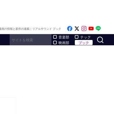
Like on Facebook
Follow on x
Follow on I
Follow o
Follo
漫画の情報と新作の連載｜リアルサウンド ブック
サ
音楽部
テック
映画部
ブック