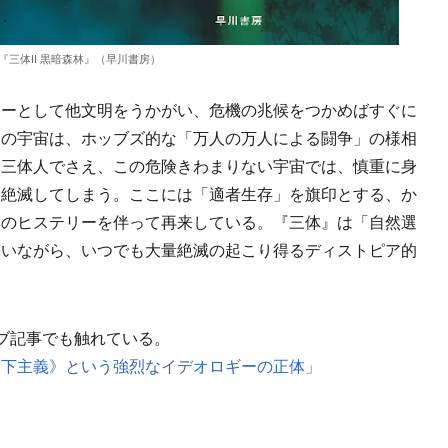
『三体Ⅱ 黒暗森林』（早川書房）
ーとして他文明をうかがい、危機の兆候をつかめばすぐに
ての宇宙は、ホッブズ的な「万人の万人による闘争」の様相
る三体人でさえ、この危険きわまりない宇宙では、慎重に身
に絶滅してしまう。ここには「適者生存」を旗印とする、か
模のヒステリーを伴って再来している。『三体』は「自然選
用いながら、いつでも大量絶滅の起こり得るディストピア的
ブ記事でも触れている。
天下主義》という強烈なイデオロギーの正体」