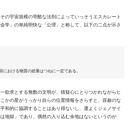
その宇宙規模の苛酷な法則によっていっそうエスカレート
社会学」の単純明快な「公理」と称して、以下の二点が示さ
宙における物質の総量はつねに一定である。
一欲求とする無数の文明が、猜疑心にとりつかれながらヒ
どこかの星がうっかり自らの位置情報をさらすと、容赦のな
が平和的に協調することはあり得ないし、運よくジェノサイ
者は地獄」であり、偶然の入り込む余地はないというのが