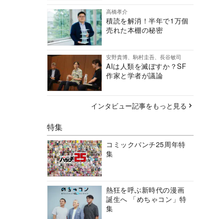
高橋孝介
積読を解消！半年で1万個
売れた本棚の秘密
安野貴博、駒村圭吾、長谷敏司
AIは人類を滅ぼすか？SF
作家と学者が議論
インタビュー記事をもっと見る
特集
コミックバンチ25周年特
集
熱狂を呼ぶ新時代の漫画
誕生へ 「めちゃコン」特
集