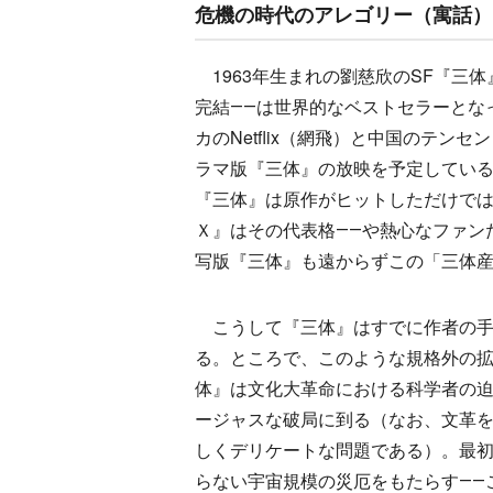
危機の時代のアレゴリー（寓話）
1963年生まれの劉慈欣のSF『三体』
完結――は世界的なベストセラーとな
カのNetflix（網飛）と中国のテ
ラマ版『三体』の放映を予定してい
『三体』は原作がヒットしただけでは
Ｘ』はその代表格――や熱心なファン
写版『三体』も遠からずこの「三体
こうして『三体』はすでに作者の手
る。ところで、このような規格外の
体』は文化大革命における科学者の
ージャスな破局に到る（なお、文革
しくデリケートな問題である）。最
らない宇宙規模の災厄をもたらす――