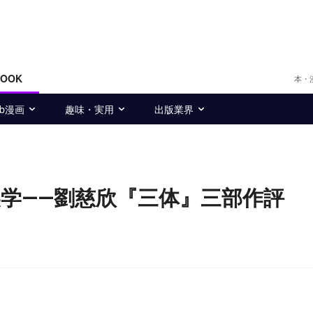
BOOK
本・
eb漫画
趣味・実用
出版業界
学――劉慈欣『三体』三部作評