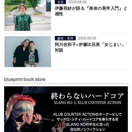
2026.08.02
文芸
伊藤亜紗が語る『身体の美学入門』と
感性
2026.08.06
趣味・実用
阿川佐和子×伊藤比呂美「女じまい」
対談
blueprint book store