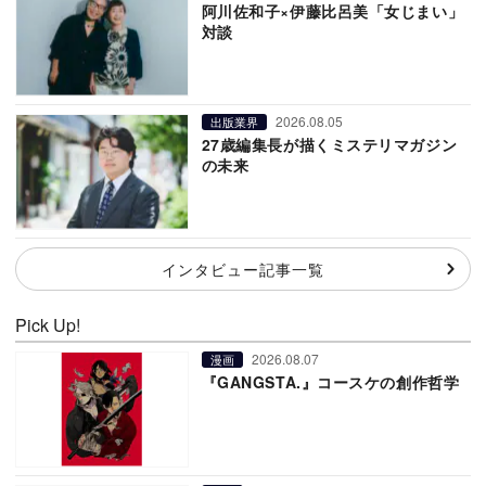
阿川佐和子×伊藤比呂美「女じまい」
対談
2026.08.05
出版業界
27歳編集長が描くミステリマガジン
の未来
インタビュー記事一覧
Pick Up!
2026.08.07
漫画
『GANGSTA.』コースケの創作哲学