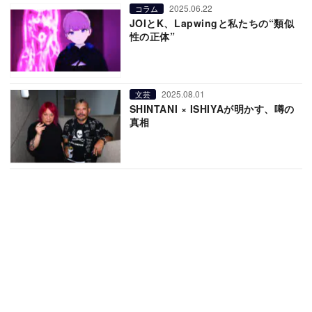
2025.06.22
コラム
JOIとK、Lapwingと私たちの“類似
性の正体”
2025.08.01
文芸
SHINTANI × ISHIYAが明かす、噂の
真相