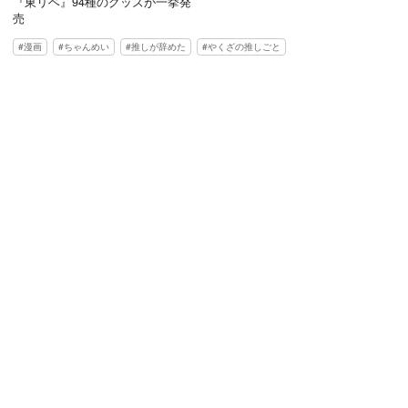
『東リベ』94種のグッズが一挙発
売
漫画
ちゃんめい
推しが辞めた
やくざの推しごと