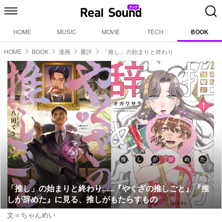
HOME
MUSIC
MOVIE
TECH
BOOK
HOME
BOOK
漫画
書評
「推し」の始まりと終わり
「推し」の始まりと終わり......『やくざの推しごと』『推
しが辞めた』に見る、推しがもたらすもの
文＝ちゃんめい