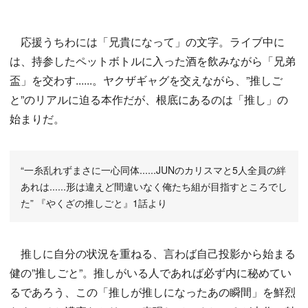
応援うちわには「兄貴になって」の文字。ライブ中に
は、持参したペットボトルに入った酒を飲みながら「兄弟
盃」を交わす......。ヤクザギャグを交えながら、”推しご
と”のリアルに迫る本作だが、根底にあるのは「推し」の
始まりだ。
“一糸乱れずまさに一心同体......JUNのカリスマと5人全員の絆
あれは......形は違えど間違いなく俺たち組が目指すところでし
た” 『やくざの推しごと』1話より
推しに自分の状況を重ねる、言わば自己投影から始まる
健の”推しごと”。推しがいる人であれば必ず内に秘めてい
るであろう、この「推しが推しになったあの瞬間」を鮮烈