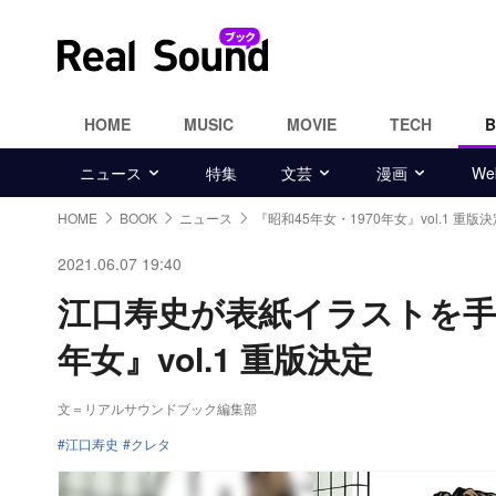
HOME
MUSIC
MOVIE
TECH
ニュース
特集
文芸
漫画
W
HOME
BOOK
ニュース
『昭和45年女・1970年女』vol.1 重版決
2021.06.07 19:40
江口寿史が表紙イラストを手が
年女』vol.1 重版決定
文＝リアルサウンドブック編集部
江口寿史
クレタ