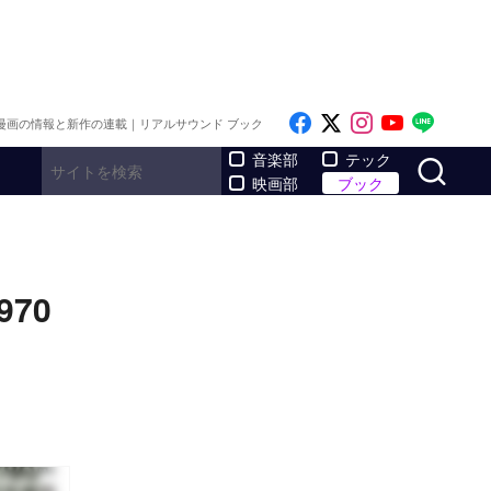
Like on Facebook
Follow on x
Follow on I
Follow o
Follo
漫画の情報と新作の連載｜リアルサウンド ブック
サ
音楽部
テック
映画部
ブック
70