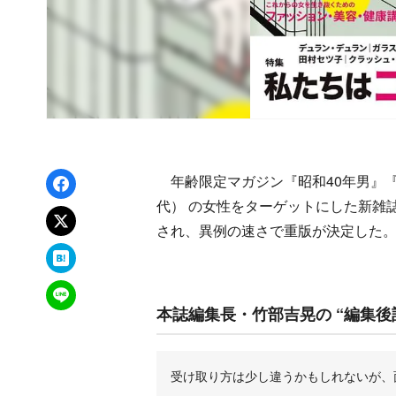
Facebookでシェア
年齢限定マガジン『昭和40年男』『昭
代） の女性をターゲットにした新雑誌『昭
xでポスト
され、異例の速さで重版が決定した
はてなブックマーク
LINEで送る
本誌編集長・竹部吉晃の “編集後
受け取り方は少し違うかもしれないが、