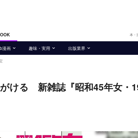
BOOK
本・
eb漫画
趣味・実用
出版業界
定
ける 新雑誌『昭和45年女・19