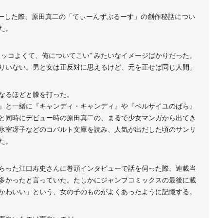
ューした際、原田真二の「てぃーんずぶるーす」の創作秘話につい
た。
カッコよくて、俺についてこい” みたいなイメージばかりだった。
りいない。男と女は正反対に思えるけど、元を正せば同じ人間」
なるほどと膝を打った。
』と一緒に『キャンディ・キャンディ』や『ベルサイユのばら』
と同時にデビュー時の原田真二の、まるで少女マンガから出てき
氷室冴子などのコバルト文庫を読み、人気が出だした頃のサンリ
た。
らった江口寿史さんに巻頭インタビューで話を伺った際、連載当
多かったと言っていた。たしかにジャンプコミックスの最後に載
かわいい」という、女の子のものがよくあったように記憶する。