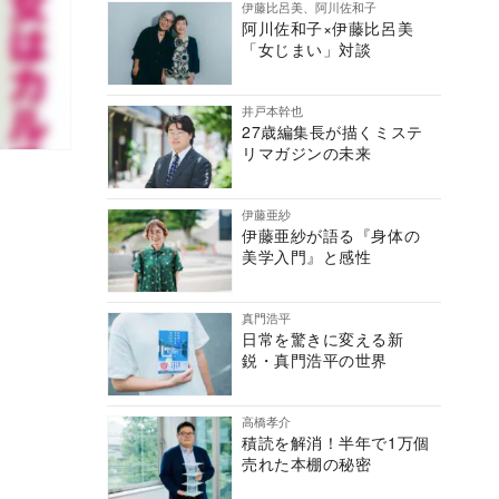
伊藤比呂美、阿川佐和子
阿川佐和子×伊藤比呂美
「女じまい」対談
井戸本幹也
27歳編集長が描くミステ
リマガジンの未来
伊藤亜紗
伊藤亜紗が語る『身体の
美学入門』と感性
真門浩平
日常を驚きに変える新
鋭・真門浩平の世界
高橋孝介
積読を解消！半年で1万個
売れた本棚の秘密