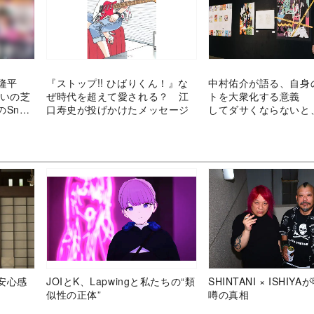
隆平
『ストップ!! ひばりくん！』な
中村佑介が語る、自身
互いの芝
ぜ時代を超えて愛される？ 江
トを大衆化する意義 
Snow
口寿史が投げかけたメッセージ
してダサくならないと
裾野が広がらない」
安心感
JOIとK、Lapwingと私たちの“類
SHINTANI × ISHIY
似性の正体”
噂の真相