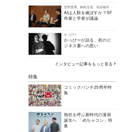
安野貴博、駒村圭吾、長谷敏司
AIは人類を滅ぼすか？SF
作家と学者が議論
かっぴー
かっぴーが語る、初のビ
ジネス書への思い
インタビュー記事をもっと見る
特集
コミックバンチ25周年特
集
熱狂を呼ぶ新時代の漫画
誕生へ 「めちゃコン」特
集