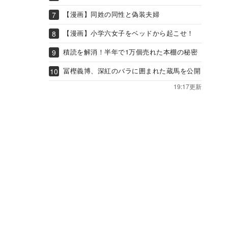
【漫画】同姓の同性と偽装夫婦
【漫画】小学六女子をベッドから起こせ！
積読を解消！半年で1万個売れた本棚の秘密
冨樫義博、深紅のバラに囲まれた蔵馬を公開
19:17更新