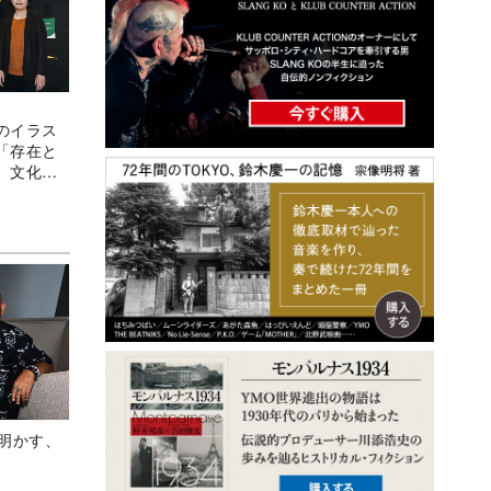
のイラス
「存在と
、文化の
Aが明かす、