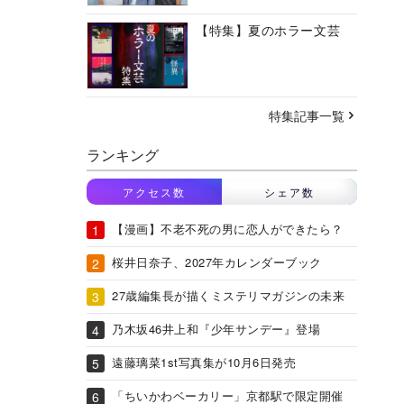
【特集】夏のホラー文芸
特集記事一覧
ランキング
アクセス数
シェア数
【漫画】不老不死の男に恋人ができたら？
桜井日奈子、2027年カレンダーブック
27歳編集長が描くミステリマガジンの未来
乃木坂46井上和『少年サンデー』登場
遠藤璃菜1st写真集が10月6日発売
「ちいかわベーカリー」京都駅で限定開催