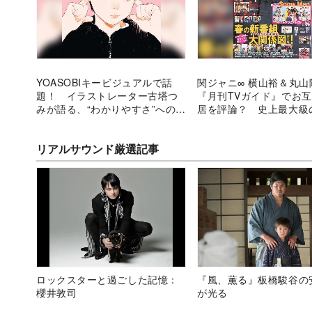
YOASOBIキービジュアルで話
関ジャニ∞ 横山裕＆丸山
題！ イラストレーター古塔つ
『月刊TVガイド』でお
みが語る、“わかりやすさ”へのア
居を評論？ 史上最大級の
ンチテーゼ
Manスペシャル企画も
リアルサウンド厳選記事
ロックスターと過ごした記憶：
『風、薫る』板橋駿谷の
櫻井敦司
が光る