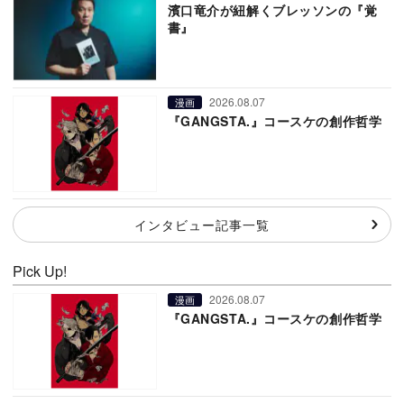
濱口竜介が紐解くブレッソンの『覚
書』
2026.08.07
漫画
『GANGSTA.』コースケの創作哲学
インタビュー記事一覧
Pick Up!
2026.08.07
漫画
『GANGSTA.』コースケの創作哲学