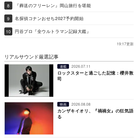
『葬送のフリーレン』岡山旅行を堪能
名探偵コナンおせち2027予約開始
円谷プロ『全ウルトラマン記録大鑑』
19:17更新
リアルサウンド厳選記事
2026.07.11
連載
ロックスターと過ごした記憶：櫻井敦
司
2026.08.08
映画
カンザキイオリ、『禍禍女』の狂気語
る