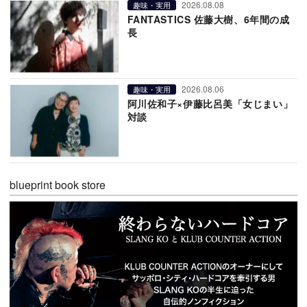
2026.08.08
趣味・実用
FANTASTICS 佐藤大樹、6年間の成
長
2026.08.06
趣味・実用
阿川佐和子×伊藤比呂美「女じまい」
対談
blueprint book store