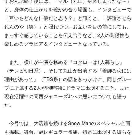
ておんぶ終了後には、「マル（丸山）身体しまったな～」
と、身体の仕上がりを確かめ合う場面も。インタビューで
「互いをどんな俳優だと思う？」と訊くと、「評論させら
れんのや（笑）」と照れつつ、お互いを目の前にしても、
まっすぐ感じていることを伝え合うなど、2人の関係性も
楽しめるグラビア＆インタビューとなっている。
また、横山が主演を務める『コタローは1人暮らし』
（テレビ朝日系）、そして丸山が出演する『着飾る恋には
理由があって』（TBS系）の話をきっかけに、同じグルー
プに所属する2人が同時期にドラマに出演すること、また
現在活躍中の関西ジャニーズJr.への思いについても語っ
た。
今号では、大活躍を続けるSnow Manのスペシャル企画
も掲載。舞台、冠レギュラー番組、特番に出演する彼らを