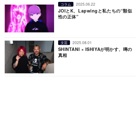
2025.06.22
コラム
JOIとK、Lapwingと私たちの“類似
性の正体”
2025.08.01
文芸
SHINTANI × ISHIYAが明かす、噂の
真相