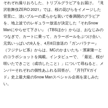
それぞれ撮りおろした、トリプルグラビアをお届け。『滝
沢歌舞伎ZERO 2021』では、桜の花びらをイメージした
背景に、淡いブルーの柔らかな装いで春満開のグラビア
を、地上波でのレギュラー放送が決定した『それSnow
Manにやらせて下さい』（TBSほか）からは、おなじみの
つなぎで、カートに乗って、カラーボールをぶつけ合い、
元気いっぱいの9人を、4月8日放送の『ガンバラナー』
（フジテレビ系）からは、MCのかまいたち・濱家隆一と
のコラボショットを掲載。インタビューで、「最近、桜が
咲いたできごと（成功したこと）」について尋ねると、メ
ンバーそれぞれの個性あふれる回答が。『月刊TVガイ
ド』史上最大級のSnow Manスペシャル企画を楽しみた
い。