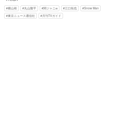
横山裕
丸山隆平
関ジャニ∞
江口拓也
Snow Man
東京ニュース通信社
月刊TVガイド