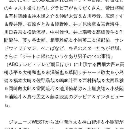
のキャスト撮りおろしグラビアがもりだくさん。菅田将暉
＆有村架純＆神木隆之介＆仲野太賀＆古川琴音、広瀬すず
＆櫻井翔、石原さとみ＆綾野剛、井ノ原快彦＆宮近海斗、
川口春奈＆横浜流星、中村倫也、井上瑞稀＆髙橋優斗＆作
間龍斗、藤ヶ谷太輔、相葉雅紀＆小峠英二＆澤部佑、サン
ドウィッチマン、ぺこぱなど、各界のスターたちが登場。
さらに『ジモトに帰れないワケあり男子の14の事情』
（ABCテレビ・テレビ朝日ほか）に出演する西畑大吾＆高
橋恭平＆大橋和也＆末澤誠也＆草間リチャード敬太＆小島
健＆福本大晴＆佐野晶哉＆嶋﨑斗亜＆西村拓哉＆大西風雅
＆岡﨑彪太郎＆當間琉巧＆池川侑希弥＆上垣廣祐＆小柴陸
＆浦陸斗＆真弓孟之＆藤森凌駕のグラビア＆インタビュー
も。
ジャニーズWESTからは中間淳太＆神山智洋＆小瀧望が