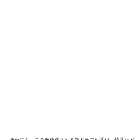
ほかにも、この春放送される新ドラマや番組、特番など