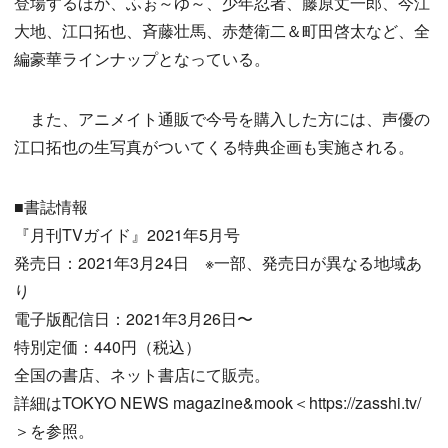
登場するほか、ふぉ～ゆ～、少年忍者、藤原丈一郎、今江
大地、江口拓也、斉藤壮馬、赤楚衛二＆町田啓太など、全
編豪華ラインナップとなっている。
また、アニメイト通販で今号を購入した方には、声優の
江口拓也の生写真がついてくる特典企画も実施される。
■書誌情報
『月刊TVガイド』2021年5月号
発売日：2021年3月24日 ※一部、発売日が異なる地域あ
り
電子版配信日：2021年3月26日〜
特別定価：440円（税込）
全国の書店、ネット書店にて販売。
詳細はTOKYO NEWS magazine&mook＜https://zasshi.tv/
＞を参照。