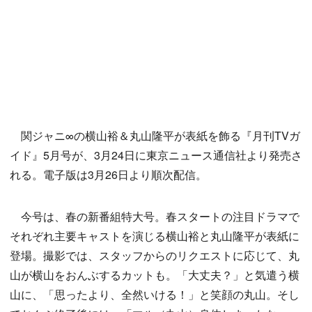
関ジャニ∞の横山裕＆丸山隆平が表紙を飾る『月刊TVガ
イド』5月号が、3月24日に東京ニュース通信社より発売さ
れる。電子版は3月26日より順次配信。
今号は、春の新番組特大号。春スタートの注目ドラマで
それぞれ主要キャストを演じる横山裕と丸山隆平が表紙に
登場。撮影では、スタッフからのリクエストに応じて、丸
山が横山をおんぶするカットも。「大丈夫？」と気遣う横
山に、「思ったより、全然いける！」と笑顔の丸山。そし