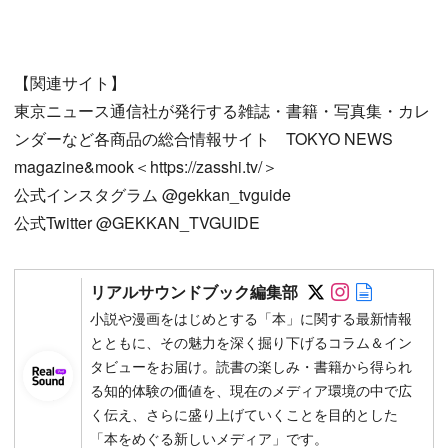
【関連サイト】
東京ニュース通信社が発行する雑誌・書籍・写真集・カレ
ンダーなど各商品の総合情報サイト TOKYO NEWS
magazine&mook＜https://zasshi.tv/＞
公式インスタグラム @gekkan_tvguide
公式Twitter @GEKKAN_TVGUIDE
Follow on SN
Follow on 
Author w
リアルサウンドブック編集部
小説や漫画をはじめとする「本」に関する最新情報
とともに、その魅力を深く掘り下げるコラム＆イン
タビューをお届け。読書の楽しみ・書籍から得られ
る知的体験の価値を、現在のメディア環境の中で広
く伝え、さらに盛り上げていくことを目的とした
「本をめぐる新しいメディア」です。