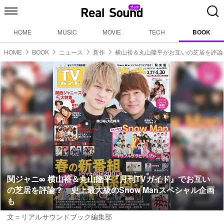
HOME
MUSIC
MOVIE
TECH
BOOK
HOME
BOOK
ニュース
新作
横山裕＆丸山隆平がお互いの芝居を評論
関ジャニ∞ 横山裕＆丸山隆平『月刊TVガイド』でお互い
の芝居を評論？ 史上最大級のSnow Manスペシャル企画
も
文＝リアルサウンドブック編集部