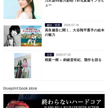
乃木坂46金川紗耶 1st写真集インタビ
ュー
2026.07.18
趣味・実用
高良健吾に聞く、大谷翔平選手の絵本
の魅力
2026.07.25
文芸
桜庭一樹 × 斜線堂有紀、競作を語る
blueprint book store