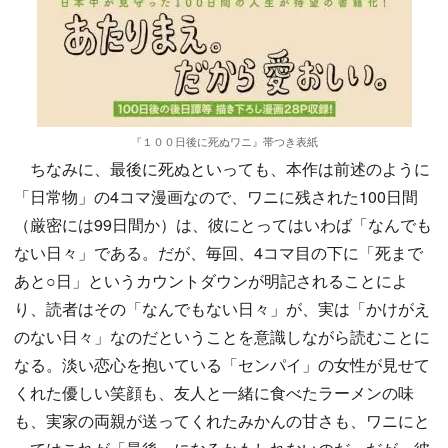
『１００日後に死ぬワニ』帯つき表紙
ちなみに、最後に死ぬといっても、本作は前述のように
「日常物」の4コマ漫画なので、ワニに残された100日間
（厳密には99日間か）は、彼にとってはいわば「なんでも
ない日々」である。だが、毎回、4コマ目の下に「死まで
あと○日」というカウントダウンが明記されることによ
り、読者はその「なんでもない日々」が、実は「かけがえ
のない日々」なのだということを意識しながら読むことに
なる。淡い恋心を抱いている「センパイ」の女性が見せて
くれた優しい笑顔も、友人と一緒に食べたラーメンの味
も、実家の両親が送ってくれたみかんの甘さも、ワニにと