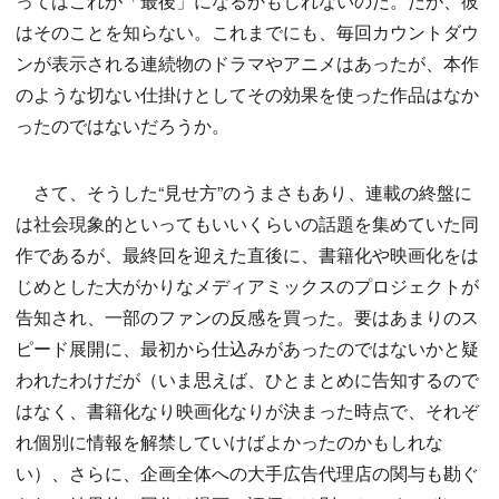
ってはこれが「最後」になるかもしれないのだ。だが、彼
はそのことを知らない。これまでにも、毎回カウントダウ
ンが表示される連続物のドラマやアニメはあったが、本作
のような切ない仕掛けとしてその効果を使った作品はなか
ったのではないだろうか。
さて、そうした“見せ方”のうまさもあり、連載の終盤に
は社会現象的といってもいいくらいの話題を集めていた同
作であるが、最終回を迎えた直後に、書籍化や映画化をは
じめとした大がかりなメディアミックスのプロジェクトが
告知され、一部のファンの反感を買った。要はあまりのス
ピード展開に、最初から仕込みがあったのではないかと疑
われたわけだが（いま思えば、ひとまとめに告知するので
はなく、書籍化なり映画化なりが決まった時点で、それぞ
れ個別に情報を解禁していけばよかったのかもしれな
い）、さらに、企画全体への大手広告代理店の関与も勘ぐ