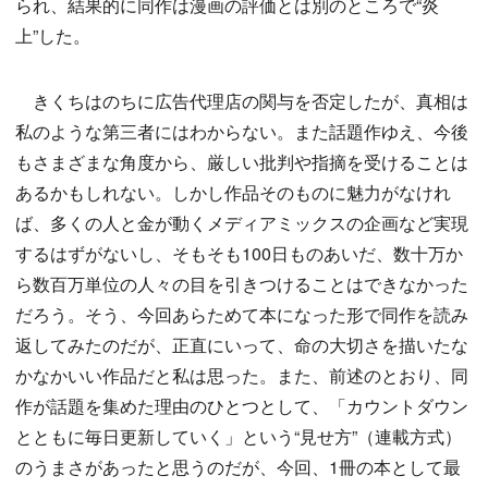
られ、結果的に同作は漫画の評価とは別のところで“炎
上”した。
きくちはのちに広告代理店の関与を否定したが、真相は
私のような第三者にはわからない。また話題作ゆえ、今後
もさまざまな角度から、厳しい批判や指摘を受けることは
あるかもしれない。しかし作品そのものに魅力がなけれ
ば、多くの人と金が動くメディアミックスの企画など実現
するはずがないし、そもそも100日ものあいだ、数十万か
ら数百万単位の人々の目を引きつけることはできなかった
だろう。そう、今回あらためて本になった形で同作を読み
返してみたのだが、正直にいって、命の大切さを描いたな
かなかいい作品だと私は思った。また、前述のとおり、同
作が話題を集めた理由のひとつとして、「カウントダウン
とともに毎日更新していく」という“見せ方”（連載方式）
のうまさがあったと思うのだが、今回、1冊の本として最