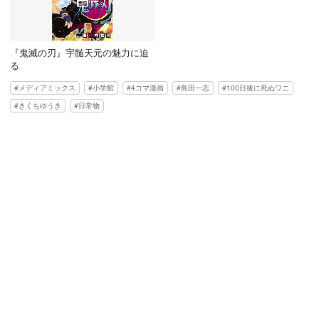
『鬼滅の刃』宇髄天元の魅力に迫
る
メディアミックス
小学館
4コマ漫画
島田一志
100日後に死ぬワニ
きくちゆうき
日常物