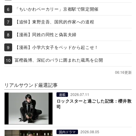
「ちいかわベーカリー」京都駅で限定開催
【追悼】東野圭吾、国民的作家への道程
【漫画】同姓の同性と偽装夫婦
【漫画】小学六女子をベッドから起こせ！
冨樫義博、深紅のバラに囲まれた蔵馬を公開
06:16更新
リアルサウンド厳選記事
2026.07.11
連載
ロックスターと過ごした記憶：櫻井敦
司
2026.08.05
国内ドラマ