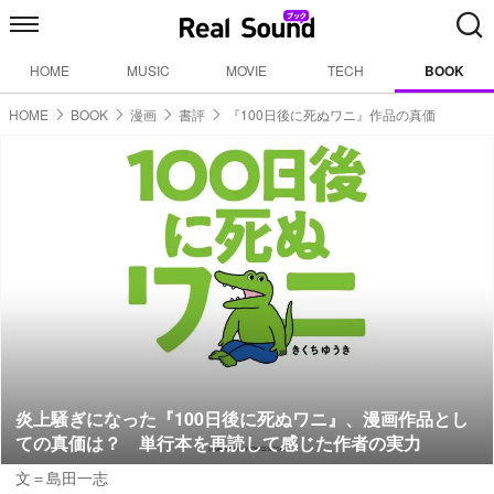
HOME
MUSIC
MOVIE
TECH
BOOK
HOME
BOOK
漫画
書評
『100日後に死ぬワニ』作品の真価
炎上騒ぎになった『100日後に死ぬワニ』、漫画作品とし
ての真価は？ 単行本を再読して感じた作者の実力
文＝島田一志