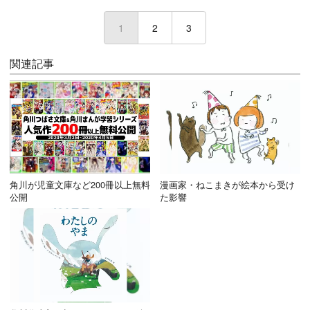
1
(current)
2
3
関連記事
角川が児童文庫など200冊以上無料
漫画家・ねこまきが絵本から受け
公開
た影響