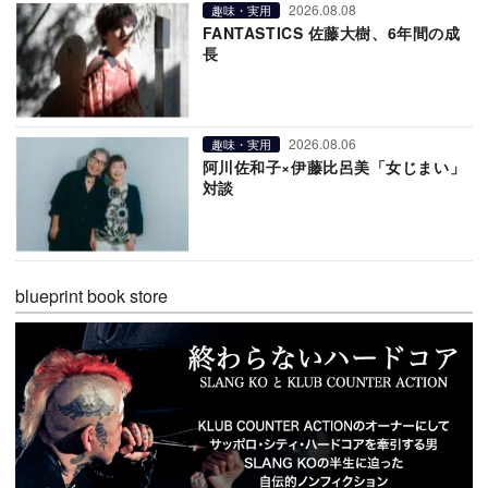
2026.08.08
趣味・実用
FANTASTICS 佐藤大樹、6年間の成
長
2026.08.06
趣味・実用
阿川佐和子×伊藤比呂美「女じまい」
対談
blueprint book store