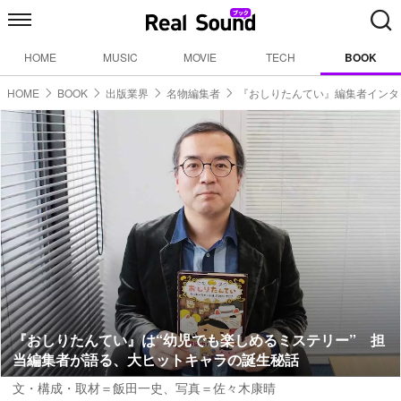
HOME
MUSIC
MOVIE
TECH
BOOK
HOME
BOOK
出版業界
名物編集者
『おしりたんてい』編集者インタ
『おしりたんてい』は“幼児でも楽しめるミステリー” 担
当編集者が語る、大ヒットキャラの誕生秘話
文・構成・取材＝飯田一史、写真＝佐々木康晴