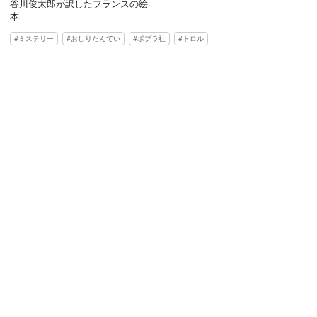
谷川俊太郎が訳したフランスの絵
本
ミステリー
おしりたんてい
ポプラ社
トロル