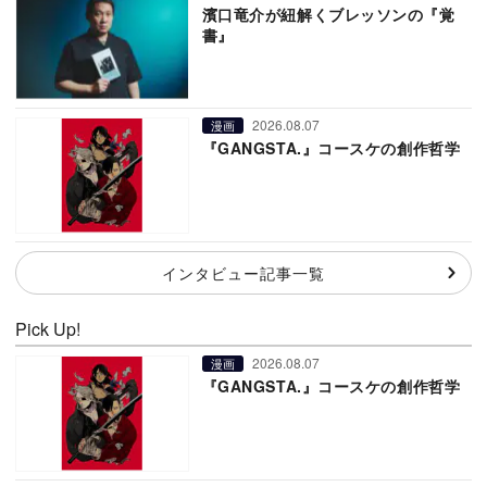
濱口竜介が紐解くブレッソンの『覚
書』
2026.08.07
漫画
『GANGSTA.』コースケの創作哲学
インタビュー記事一覧
Pick Up!
2026.08.07
漫画
『GANGSTA.』コースケの創作哲学