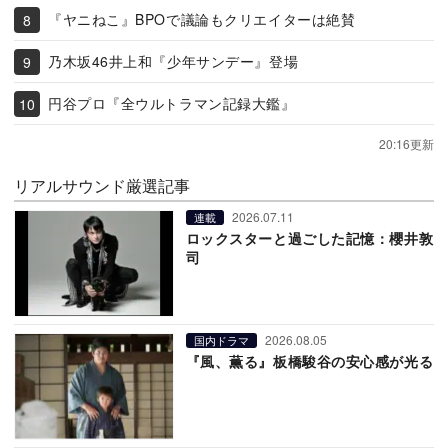
『ヤニねこ』BPOで議論もクリエイターは絶賛
乃木坂46井上和『少年サンデー』登場
円谷プロ『全ウルトラマン記録大鑑』
20:16更新
リアルサウンド厳選記事
2026.07.11
連載
ロックスターと過ごした記憶：櫻井敦
司
2026.08.05
国内ドラマ
『風、薫る』板橋駿谷の安心感が光る