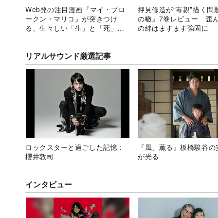
Web発の注目漫画『マイ・ブロ
押見修造が“毒親”描く問
ークン・マリコ』が突きつけ
の轍』7巻レビュー 歪
る、生々しい「生」と「死」の
の絆はますます強固に
明暗対比
リアルサウンド厳選記事
ロックスターと過ごした記憶：
『風、薫る』板橋駿谷の
櫻井敦司
が光る
インタビュー