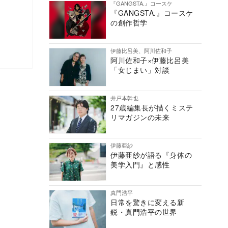
『GANGSTA.』コースケ
『GANGSTA.』コースケ
の創作哲学
伊藤比呂美、阿川佐和子
阿川佐和子×伊藤比呂美
「女じまい」対談
井戸本幹也
27歳編集長が描くミステ
リマガジンの未来
伊藤亜紗
伊藤亜紗が語る『身体の
美学入門』と感性
真門浩平
日常を驚きに変える新
鋭・真門浩平の世界