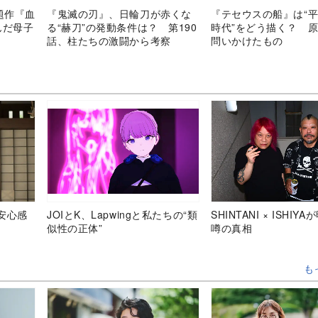
題作『血
『鬼滅の刃』、日輪刀が赤くな
『テセウスの船』は“
んだ母子
る“赫刀”の発動条件は？ 第190
時代”をどう描く？ 
話、柱たちの激闘から考察
問いかけたもの
安心感
JOIとK、Lapwingと私たちの“類
SHINTANI × ISHIY
似性の正体”
噂の真相
も