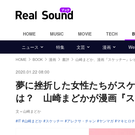
HOME
MUSIC
MOVIE
TECH
ニュース
特集
文芸
漫画
W
HOME
BOOK
漫画
書評
山崎まどか、漫画『スケッチー』レ
2020.01.22 08:00
夢に挫折した女性たちがス
は？ 山崎まどかが漫画『
文＝山崎まどか
IT
山崎まどか
スケッチー
アレクサ・チャン
ヤンマガ
マキヒロチ