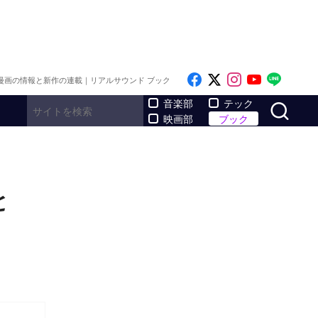
Like on Facebook
Follow on x
Follow on I
Follow o
Follo
漫画の情報と新作の連載｜リアルサウンド ブック
サ
音楽部
テック
映画部
ブック
と