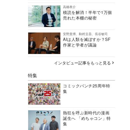
高橋孝介
積読を解消！半年で1万個
売れた本棚の秘密
安野貴博、駒村圭吾、長谷敏司
AIは人類を滅ぼすか？SF
作家と学者が議論
インタビュー記事をもっと見る
特集
コミックバンチ25周年特
集
熱狂を呼ぶ新時代の漫画
誕生へ 「めちゃコン」特
集