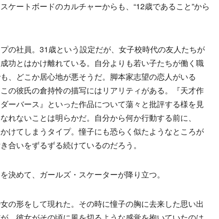
スケートボードのカルチャーからも、“12歳であること”から
プの社員。31歳という設定だが、女子校時代の友人たちが
な成功とはかけ離れている。自分よりも若い子たちが働く職
でも、どこか居心地が悪そうだ。脚本家志望の恋人がいる
。この彼氏の倉持怜の描写にはリアリティがある。『天才作
イダーバース』といった作品について蕩々と批評する様を見
になれないことは明らかだ。自分から何か行動する前に、
をかけてしまうタイプ。憧子にも恐らく似たようなところが
付き合いをずるずる続けているのだろう。
を決めて、ガールズ・スケーターが降り立つ。
女の形をして現れた。その時に憧子の胸に去来した思い出
だが、彼女がその頃に風を切るような感覚を抱いていたのは