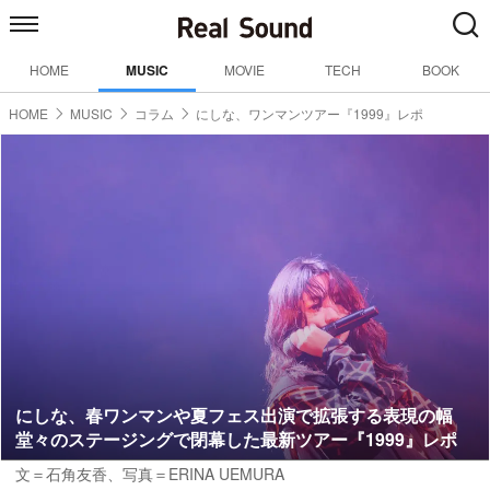
HOME
MUSIC
MOVIE
TECH
BOOK
HOME
MUSIC
コラム
にしな、ワンマンツアー『1999』レポ
にしな、春ワンマンや夏フェス出演で拡張する表現の幅
堂々のステージングで閉幕した最新ツアー『1999』レポ
文＝石角友香
、写真＝ERINA UEMURA