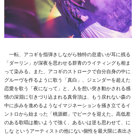
一転、アコギを指弾きしながら独特の息遣いが耳に残る
「ダーリン」が深夜を思わせる群青のライティングも相ま
って染みる。また、アコギのストロークで自分自身の中に
グルーヴを作るように歌う「真白」、ジェンダーを超えた
恋愛を歌う「夜になって」と、人を想い突き動かされる感
情の深淵に引きづり込まれる真骨頂は、もう戻れない森の
中に歩みを進めるようなイマジネーションを掻き立てるイ
ントロから始まった「桃源郷」でピークを迎えた。高低差
のある歌唱は脆いようで強く、あるいは逆も思わせて、に
しな というアーティストの他にない個性を最大限に表出さ