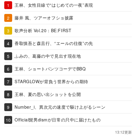
王林、女性目線で“はじめての一夜”表現
藤井 風、ツアーオフショ披露
歌声分析 Vol.20：BE:FIRST
香取慎吾と森且行、“エールの往復”の先
ふみの、葛藤の中で見出す現在地
王林、ショートパンツコーデでBBQ
STARGLOWが背負う世界からの期待
王林、夏の思い出ショットを公開
Number_i、異次元の速度で駆け上がるシーン
Official髭男dismが日常の只中に届けたもの
13:12更新