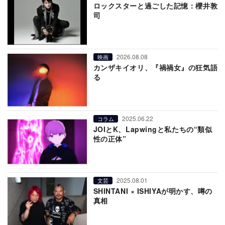
ロックスターと過ごした記憶：櫻井敦
司
2026.08.08
映画
カンザキイオリ、『禍禍女』の狂気語
る
2025.06.22
コラム
JOIとK、Lapwingと私たちの“類似
性の正体”
2025.08.01
文芸
SHINTANI × ISHIYAが明かす、噂の
真相