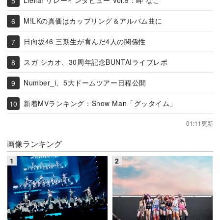
Liella! リレーインタビュー Vol.9：岬 なこ
M!LKの真価はカップリング＆アルバム曲に
日向坂46 三期生が育んだ4人の関係性
スガ シカオ、30周年記念BUNTAIライブレポ
Number_i、5大ドームツアー日程公開
新着MVランキング：Snow Man「グッタイム」
01:11更新
画像ランキング