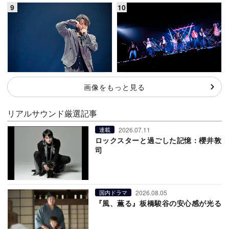
画像をもっと見る
リアルサウンド厳選記事
2026.07.11
連載
ロックスターと過ごした記憶：櫻井敦
司
2026.08.05
国内ドラマ
『風、薫る』板橋駿谷の安心感が光る