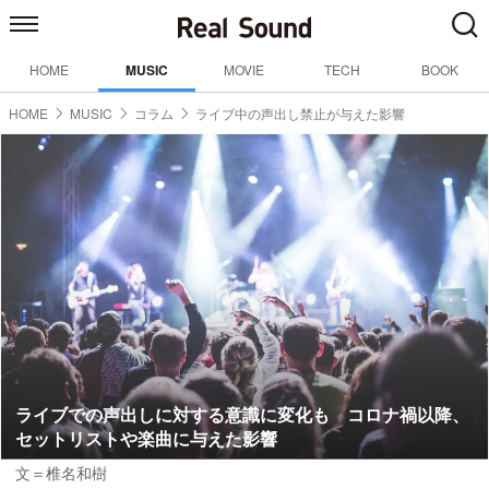
HOME
MUSIC
MOVIE
TECH
BOOK
HOME
MUSIC
コラム
ライブ中の声出し禁止が与えた影響
ライブでの声出しに対する意識に変化も コロナ禍以降、
セットリストや楽曲に与えた影響
文＝椎名和樹