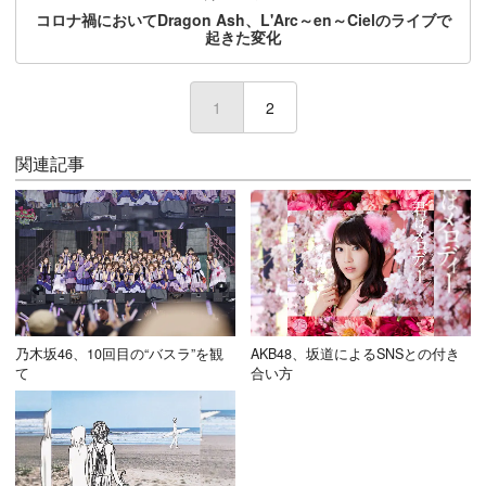
コロナ禍においてDragon Ash、L'Arc～en～Cielのライブで
起きた変化
1
(current)
2
関連記事
乃木坂46、10回目の“バスラ”を観
AKB48、坂道によるSNSとの付き
て
合い方