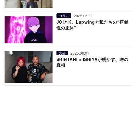
2025.06.22
コラム
JOIとK、Lapwingと私たちの“類似
性の正体”
2025.08.01
文芸
SHINTANI × ISHIYAが明かす、噂の
真相