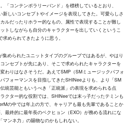
る。「コンテンポラリーバンド」を標榜しているとおり、
れない新しいコンセプトやイメージを表現してきた。可愛らしさ
ミカルだったりホラー的なもの、属性で表現することが難し
ィットしながらも自分のキャラクターを出していくというこ
動で求められてきたように思う。
ーが集められたユニットタイプのグループではあるが、やはり
るコンセプトが先にあり、そこで求められたキャラクターを
変わりはなさそうだ。あえてSMP（SMミュージックパフォ
フォーマンスを目指してきたSHINeeよりも、より「SM
の伝統芸能ともいうべき「正統派」の表現を求められる点
ラクター的な役割では、SHINeeでは末っ子だったテミンも
perMの中では年上の方で、キャリアも最も先輩であることか
、最終的に最年長のベクヒョン（EXO）が務める流れにな
た「マンネ力」の賜物なのかもしれない。