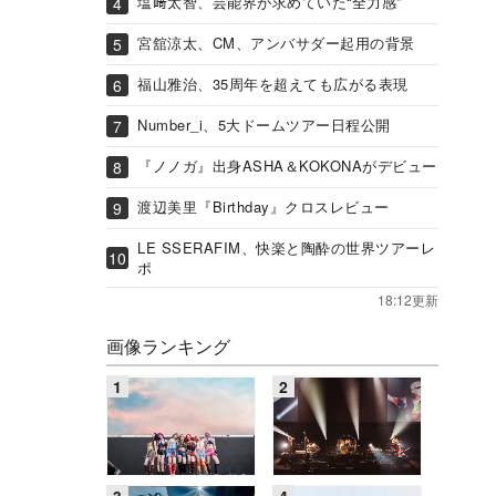
塩﨑太智、芸能界が求めていた“全力感”
宮舘涼太、CM、アンバサダー起用の背景
福山雅治、35周年を超えても広がる表現
Number_i、5大ドームツアー日程公開
『ノノガ』出身ASHA＆KOKONAがデビュー
渡辺美里『Birthday』クロスレビュー
LE SSERAFIM、快楽と陶酔の世界ツアーレ
ポ
18:12更新
画像ランキング