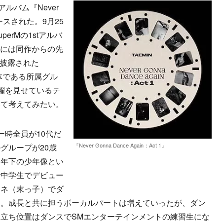
ルバム『Never
リリースされた。9月25
erMの1stアルバ
1日には同作からの先
で初披露された
。母体である所属グル
活躍を見せているテ
いて考えてみたい。
ー時全員が10代だ
『Never Gonna Dance Again：Act 1』
グループが20歳
な年下の少年像とい
で中学生でデビュー
ンネ（末っ子）でダ
た。成長と共に担うボーカルパートは増えていったが、ダン
立ち位置はダンスでSMエンターテインメントの練習生にな