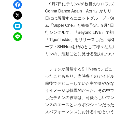
Facebookでシェア
9月7日にテミンの3枚目のソロフルア
Gonna Dance Again：Act 1』が
xでポスト
日には所属するユニットグループ・Sup
はてなブックマーク
ム『Super One』も発売予定。9月
行シングルで、『Beyond LIVE』
LINEで送る
「Tiger Inside」をリリースした
ープ・SHINeeを始めとして様々な
ミンの、活動ごとに見せる魅力につ
テミンが所属するSHINeeはデビュ
ったこともあり、当時多くのアイドル
前後でデビューしていた中で爽やか
うイメージは特異的だった。その中
したテミンの役割は、可愛らしいマ
ンスのエースというポジションだっ
スパフォーマンスにおける中心という