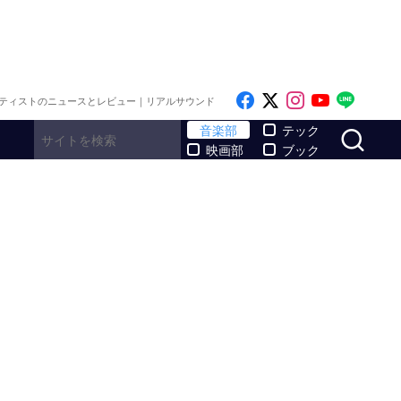
Like on Facebook
Follow on x
Follow on I
Follow o
Follo
ティストのニュースとレビュー｜リアルサウンド
サ
音楽部
テック
映画部
ブック