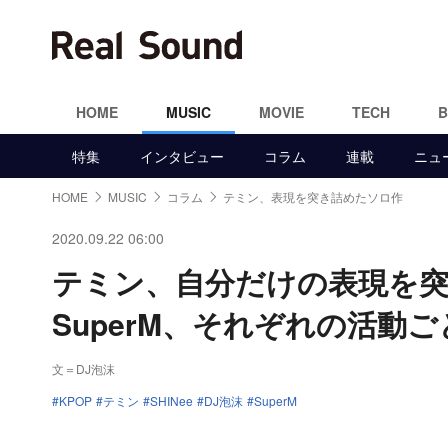
HOME
MUSIC
MOVIE
TECH
特集
インタビュー
コラム
連載
ニュ
HOME
MUSIC
コラム
テミン、表現を突き詰めたソロ作
2020.09.22 06:00
テミン、自分だけの表現を突き
SuperM、それぞれの活動
文＝DJ泡沫
KPOP
テミン
SHINee
DJ泡沫
SuperM