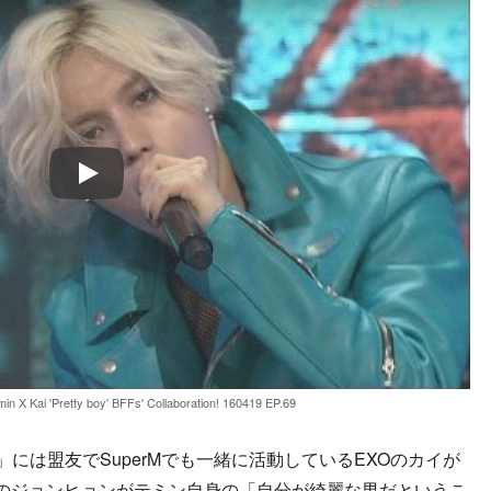
Play
n X Kai 'Pretty boy' BFFs' Collaboration! 160419 EP.69
oy」には盟友でSuperMでも一緒に活動しているEXOのカイが
eeのジョンヒョンがテミン自身の「自分が綺麗な男だというこ