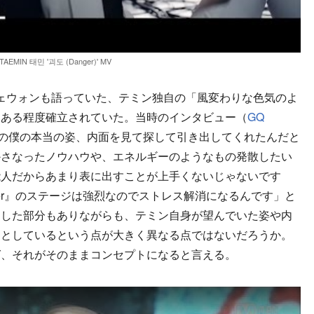
TAEMIN 태민 '괴도 (Danger)' MV
ェウォンも語っていた、テミン独自の「風変わりな色気のよ
らある程度確立されていた。当時のインタビュー（
GQ
の僕の本当の姿、内面を見て探して引き出してくれたんだと
かさなったノウハウや、エネルギーのようなもの発散したい
能人だからあまり表に出すことが上手くないじゃないです
ger』のステージは強烈なのでストレス解消になるんです」と
をした部分もありながらも、テミン自身が望んでいた姿や内
うとしているという点が大きく異なる点ではないだろうか。
ば、それがそのままコンセプトになると言える。