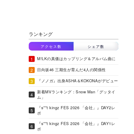
ランキング
アクセス数
シェア数
M!LKの真価はカップリング＆アルバム曲に
日向坂46 三期生が育んだ4人の関係性
『ノノガ』出身ASHA＆KOKONAがデビュー
新着MVランキング：Snow Man「グッタイ
ム」
『s**t kingz FES 2026 「会社」』DAY2レ
ポ
『s**t kingz FES 2026 「会社」』DAY1レ
ポ