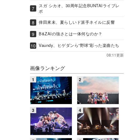
スガ シカオ、30周年記念BUNTAIライブレ
ポ
倖田來未、夏らしいド派手ネイルに反響
B&ZAIの強さとは一体何なのか？
Vaundy、ヒゲダンら“野球”彩った楽曲たち
08:11更新
画像ランキング