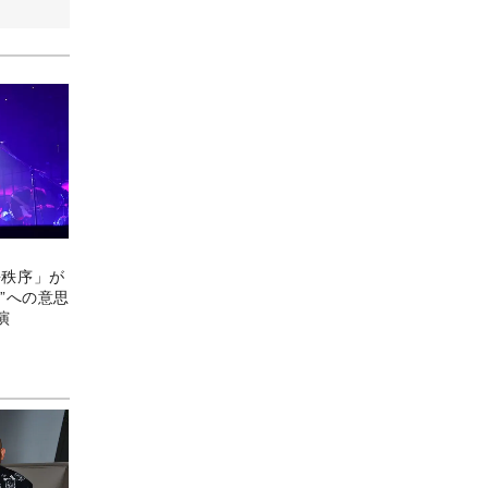
言語秩序」が
”への意思
演