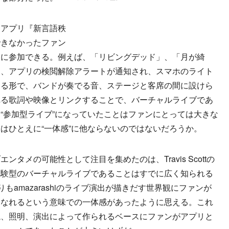
アプリ『新言語秩
できなかったファン
ツに参加できる。例えば、「リビングデッド」、「月が綺
は、アプリの検閲解除アラートが通知され、スマホのライト
する形で、バンドが奏でる音、ステージと客席の間に設けら
れる歌詞や映像とリンクすることで、バーチャルライブであ
“参加型ライブ”になっていたことはファンにとっては大きな
はひとえに“一体感”に他ならないのではないだろうか。
メの可能性として注目を集めたのは、Travis Scottの
体験型のバーチャルライブであることはすでに広く知られる
もamazarashiのライブ演出が描きだす世界観にファンが
になれるという意味での一体感があったように思える。これ
説、照明、演出によって作られるベースにファンがアプリと