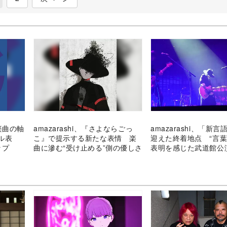
楽曲の軸
amazarashi、『さよならごっ
amazarashi、「新
ル表
こ』で提示する新たな表情 楽
迎えた終着地点 “言葉
ップ
曲に滲む“受け止める”側の優しさ
表明を感じた武道館公