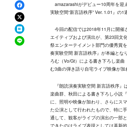
Facebookでシェア
amazarashiがデビュー10周年を
実験空間“新言語秩序” Ver. 1.01
xでポスト
はてなブックマーク
今回の配信では2018年11月に開催
エイティブおよび演出が、第23回文
LINEで送る
祭エンターテイメント部門の優秀賞
奏実験空間 新言語秩序』が本編とな
ろむ（Vo/Gt）による書き下ろし楽
む3曲の弾き語り自宅ライブ映像が加
『朗読演奏実験空間 新言語秩序』は、am
楽曲群、秋田による書き下ろし小説
に、照明や映像が加わり、さらにス
た公演として行われたもので、特に
通して、観客がライブの演出の一部
できたのはライブ表現としては革新