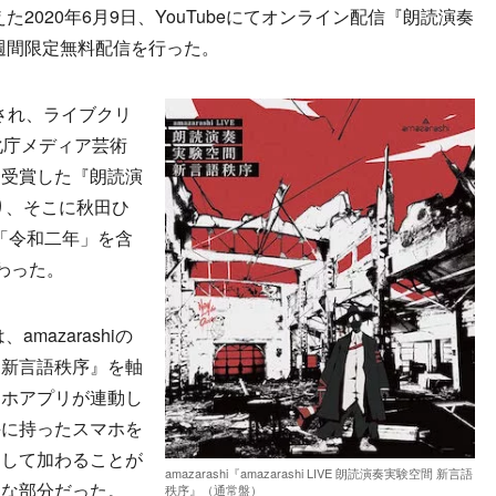
迎えた2020年6月9日、YouTubeにてオンライン配信『朗読演奏
』の1週間限定無料配信を行った。
され、ライブクリ
化庁メディア芸術
を受賞した『朗読演
り、そこに秋田ひ
曲「令和二年」を含
わった。
azarashiの
『新言語秩序』を軸
マホアプリが連動し
手に持ったスマホを
として加わることが
amazarashi『amazarashi LIVE 朗読演奏実験空間 新言語
的な部分だった。
秩序』（通常盤）