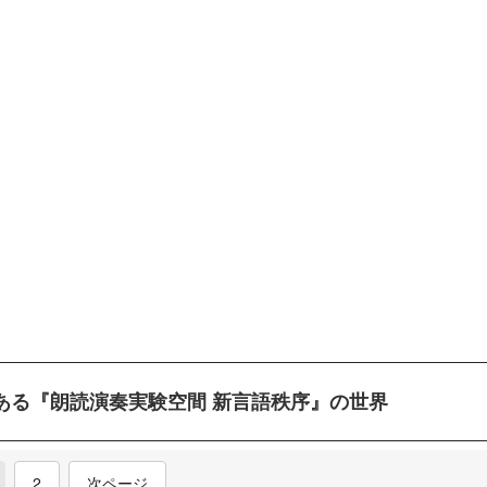
ある『朗読演奏実験空間 新言語秩序』の世界
current)
2
次ページ