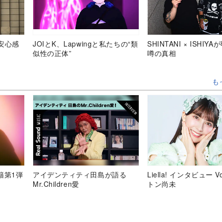
安心感
JOIとK、Lapwingと私たちの“類
SHINTANI × ISHIY
似性の正体”
噂の真相
も
移籍第1弾
アイデンティティ田島が語る
Liella! インタビュー V
Mr.Children愛
トン尚未