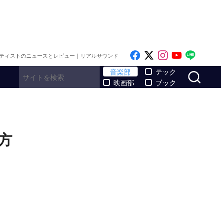
Like on Facebook
Follow on x
Follow on I
Follow o
Follo
ティストのニュースとレビュー｜リアルサウンド
サ
音楽部
テック
映画部
ブック
あり方