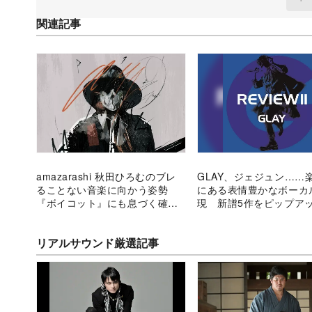
関連記事
amazarashi 秋田ひろむのブレ
GLAY、ジェジュン……
ることない音楽に向かう姿勢
にある表情豊かなボーカ
『ボイコット』にも息づく確か
現 新譜5作をピップア
な時代精神
リアルサウンド厳選記事