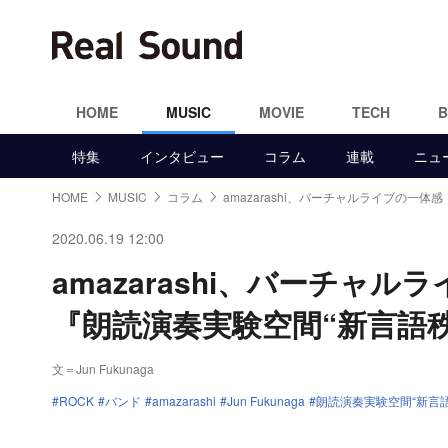
HOME
MUSIC
MOVIE
TECH
特集
インタビュー
コラム
連載
ニュ
HOME
MUSIC
コラム
amazarashi、バーチャルライブの一体感
2020.06.19 12:00
amazarashi、バーチ
『朗読演奏実験空間“新言語秩序”
文＝Jun Fukunaga
ROCK
バンド
amazarashi
Jun Fukunaga
朗読演奏実験空間“新言語秩序”