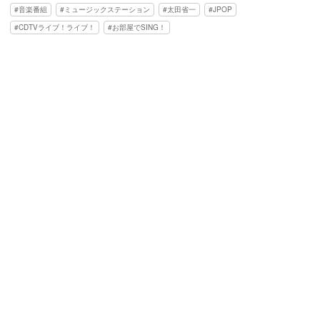
音楽番組
ミュージックステーション
太田省一
JPOP
CDTVライブ！ライブ！
お部屋でSING！