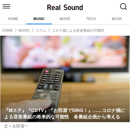
HOME
MUSIC
MOVIE
TECH
BOOK
HOME
MUSIC
コラム
コロナ禍による音楽番組の可能性
『Mステ』『CDTV』『お部屋でSING！』……コロナ禍に
よる音楽番組の将来的な可能性 各番組企画から考える
文＝太田省一