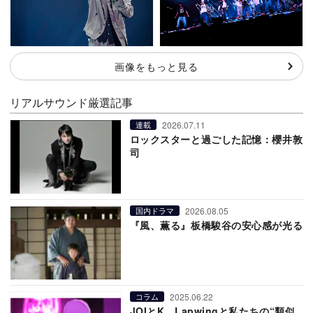
画像をもっと見る
リアルサウンド厳選記事
2026.07.11
連載
ロックスターと過ごした記憶：櫻井敦
司
2026.08.05
国内ドラマ
『風、薫る』板橋駿谷の安心感が光る
2025.06.22
コラム
JOIとK、Lapwingと私たちの“類似