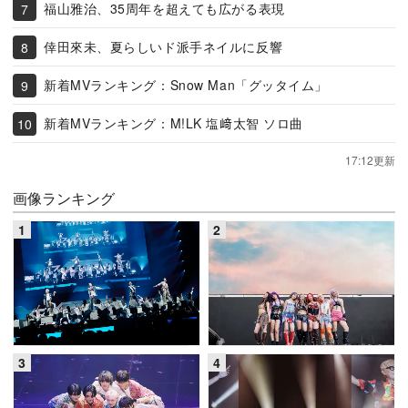
福山雅治、35周年を超えても広がる表現
倖田來未、夏らしいド派手ネイルに反響
新着MVランキング：Snow Man「グッタイム」
新着MVランキング：M!LK 塩﨑太智 ソロ曲
17:12更新
画像ランキング