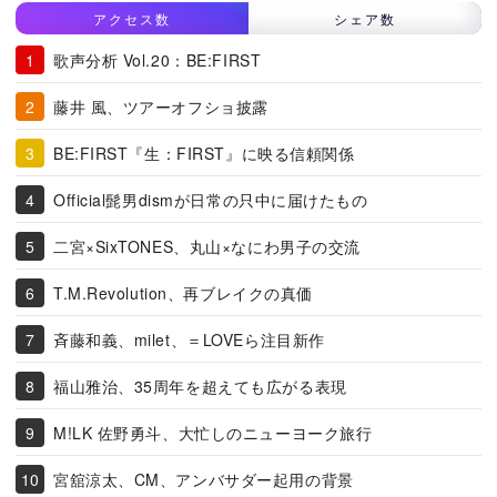
アクセス数
シェア数
歌声分析 Vol.20：BE:FIRST
藤井 風、ツアーオフショ披露
BE:FIRST『生：FIRST』に映る信頼関係
Official髭男dismが日常の只中に届けたもの
二宮×SixTONES、丸山×なにわ男子の交流
T.M.Revolution、再ブレイクの真価
斉藤和義、milet、＝LOVEら注目新作
福山雅治、35周年を超えても広がる表現
M!LK 佐野勇斗、大忙しのニューヨーク旅行
宮舘涼太、CM、アンバサダー起用の背景