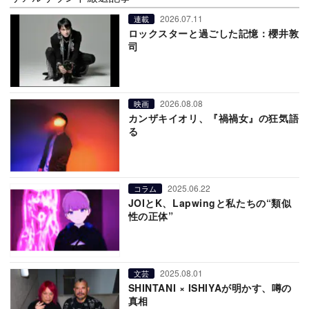
2026.07.11
連載
ロックスターと過ごした記憶：櫻井敦
司
2026.08.08
映画
カンザキイオリ、『禍禍女』の狂気語
る
2025.06.22
コラム
JOIとK、Lapwingと私たちの“類似
性の正体”
2025.08.01
文芸
SHINTANI × ISHIYAが明かす、噂の
真相