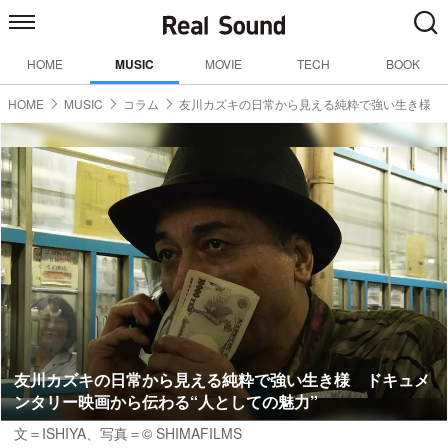
HOME
MUSIC
MOVIE
TECH
BOOK
HOME
MUSIC
コラム
友川カズキの日常から見える純粋で強い生き様
友川カズキの日常から見える純粋で強い生き様 ドキュメ
ンタリー映画から伝わる“人としての魅力”
文＝ISHIYA、写真＝© SHIMAFILMS