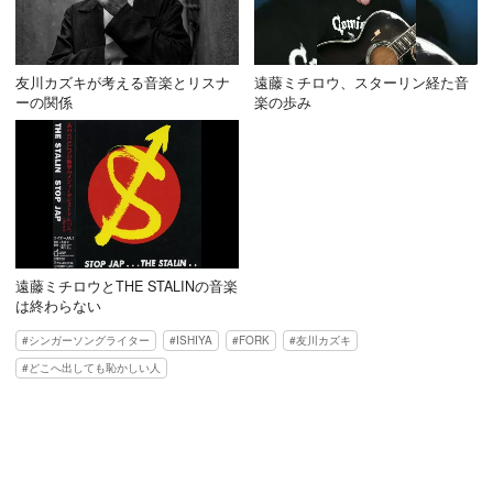
友川カズキが考える音楽とリスナ
遠藤ミチロウ、スターリン経た音
ーの関係
楽の歩み
遠藤ミチロウとTHE STALINの音楽
は終わらない
シンガーソングライター
ISHIYA
FORK
友川カズキ
どこへ出しても恥かしい人