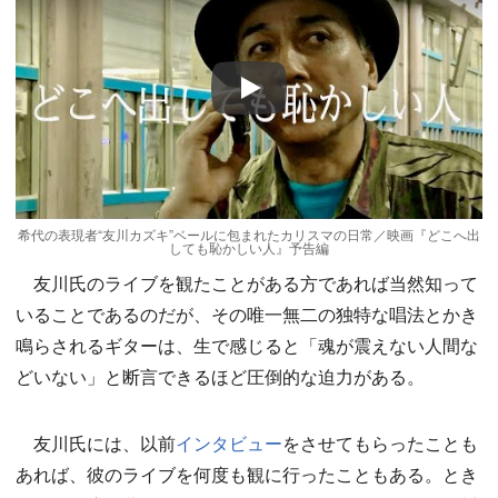
Play
希代の表現者“友川カズキ”ベールに包まれたカリスマの日常／映画『どこへ出
しても恥かしい人』予告編
友川氏のライブを観たことがある方であれば当然知って
いることであるのだが、その唯一無二の独特な唱法とかき
鳴らされるギターは、生で感じると「魂が震えない人間な
どいない」と断言できるほど圧倒的な迫力がある。
友川氏には、以前
インタビュー
をさせてもらったことも
あれば、彼のライブを何度も観に行ったこともある。とき