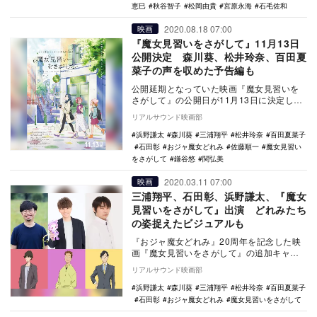
恵巳
秋谷智子
松岡由貴
宮原永海
石毛佐和
2020.08.18 07:00
映画
『魔女見習いをさがして』11月13日
公開決定 森川葵、松井玲奈、百田夏
菜子の声を収めた予告編も
公開延期となっていた映画『魔女見習いを
さがして』の公開日が11月13日に決定し、
あわせて予告編が公開された。 1999年…
リアルサウンド映画部
浜野謙太
森川葵
三浦翔平
松井玲奈
百田夏菜子
石田彰
おジャ魔女どれみ
佐藤順一
魔女見習い
をさがして
鎌谷悠
関弘美
2020.03.11 07:00
映画
三浦翔平、石田彰、浜野謙太、『魔女
見習いをさがして』出演 どれみたち
の姿捉えたビジュアルも
『おジャ魔女どれみ』20周年を記念した映
画『魔女見習いをさがして』の追加キャス
トが発表され、あわせて本ビジュアルが公
リアルサウンド映画部
開された。 …
浜野謙太
森川葵
三浦翔平
松井玲奈
百田夏菜子
石田彰
おジャ魔女どれみ
魔女見習いをさがして