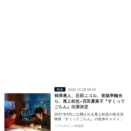
2020.10.28 09:00
映画
柿澤勇人、石田ニコル、笑福亭鶴光
ら、尾上松也×百田夏菜子『すくって
ごらん』出演決定
2021年3月に公開される尾上松也の初主演
映画『すくってごらん』の追加キャストが
発表された。 本作は、思い描いて…
リアルサウンド映画部