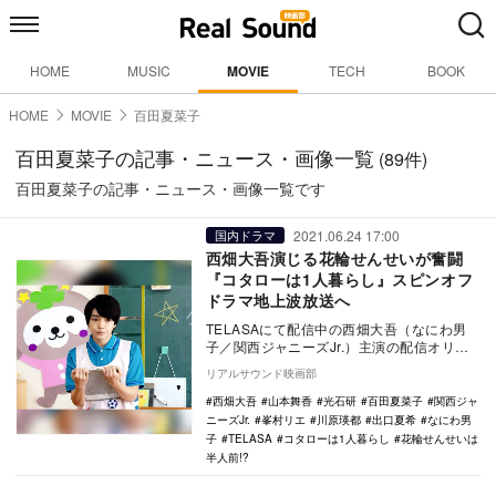
HOME
MUSIC
MOVIE
TECH
BOOK
HOME
MOVIE
百田夏菜子
百田夏菜子の記事・ニュース・画像一覧
(89件)
百田夏菜子の記事・ニュース・画像一覧です
2021.06.24 17:00
国内ドラマ
西畑大吾演じる花輪せんせいが奮闘
『コタローは1人暮らし』スピンオフ
ドラマ地上波放送へ
TELASAにて配信中の西畑大吾（なにわ男
子／関西ジャニーズJr.）主演の配信オリジ
ナルドラマ『「コタローは1人暮らし」スピ
リアルサウンド映画部
ンオ…
西畑大吾
山本舞香
光石研
百田夏菜子
関西ジャ
ニーズJr.
峯村リエ
川原瑛都
出口夏希
なにわ男
子
TELASA
コタローは1人暮らし
花輪せんせいは
半人前!?