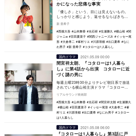
かになった悲痛な事実
「優しさ」という、目には見えないもの。
しっかりと感じよう、返せるならばきちん
と返していこう。『コタローは1人暮らし』
新 亜希子
（テレビ朝日…
西畑大吾
山本舞香
光石研
生瀬勝久
横山裕
関
ジャニ∞
百田夏菜子
関西ジャニーズJr.
イッセー尾
形
大倉孝二
峯村リエ
川原瑛都
出口夏希
なに
わ男子
新 亜希子
コタローは1人暮らし
2021.05.09 00:00
国内ドラマ
間宮祥太朗、『コタローは1人暮ら
し』に第4話から出演 コタローに近
づく謎の男に
毎週土曜23時30分よりテレビ朝日系で放送
されている横山裕主演ドラマ『コタローは1
人暮らし』。5月15日放送の第4話から間宮
リアルサウンド映画部
祥太…
西畑大吾
山本舞香
光石研
間宮祥太朗
生瀬勝久
横山裕
百田夏菜子
イッセー尾形
大倉孝二
峯
村リエ
川原瑛都
出口夏希
なにわ男子
コタロー
は1人暮らし
2021.05.08 06:00
国内ドラマ
『コタローは1人暮らし』第3話に戸