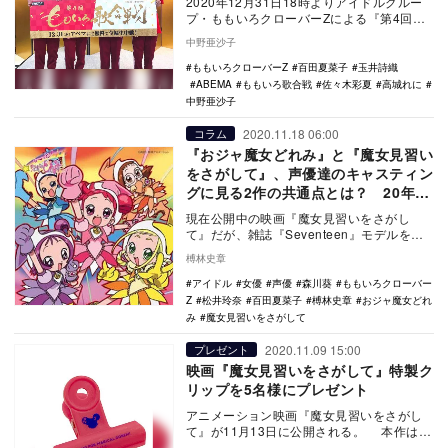
2020年12月31日18時よりアイドルグルー
プ・ももいろクローバーZによる『第4回も
もいろ歌合戦』が開催される。場所は「グ
中野亜沙子
ラン…
ももいろクローバーZ
百田夏菜子
玉井詩織
ABEMA
ももいろ歌合戦
佐々木彩夏
高城れに
中野亜沙子
2020.11.18 06:00
コラム
『おジャ魔女どれみ』と『魔女見習い
をさがして』、声優達のキャスティン
グに見る2作の共通点とは？ 20年続
くシリーズの信条
現在公開中の映画『魔女見習いをさがし
て』だが、雑誌『Seventeen』モデルを経
て現在は女優として活躍する森川葵、元
榑林史章
SKE48…
アイドル
女優
声優
森川葵
ももいろクローバー
Z
松井玲奈
百田夏菜子
榑林史章
おジャ魔女どれ
み
魔女見習いをさがして
2020.11.09 15:00
プレゼント
映画『魔女見習いをさがして』特製ク
リップを5名様にプレゼント
アニメーション映画『魔女見習いをさがし
て』が11月13日に公開される。 本作は、
1999年から4年間に渡り放送された『お…