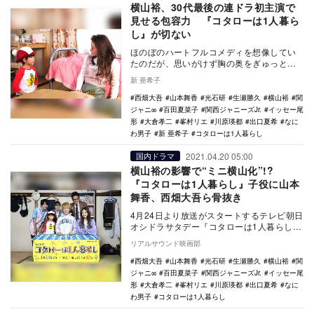
横山裕、30代最後の連ドラ初主演で
見せる包容力 『コタローは1人暮ら
し』が切ない
ほのぼのハートフルコメディを想像してい
たのだが、思いがけず胸の奥をぎゅっと締
め付ける作品だった。4月24日にスタートし
新 亜希子
た『コタロ…
西畑大吾
山本舞香
光石研
生瀬勝久
横山裕
関
ジャニ∞
百田夏菜子
関西ジャニーズJr.
イッセー尾
形
大倉孝二
峯村リエ
川原瑛都
出口夏希
なに
わ男子
新 亜希子
コタローは1人暮らし
2021.04.20 05:00
国内ドラマ
横山裕の影響で“ミニ横山化”!?
『コタローは1人暮らし』子役に山本
舞香、西畑大吾ら骨抜き
4月24日より放送がスタートするテレビ朝日
オシドラサタデー『コタローは1人暮らし』
の制作発表記者会見が4月19日にリモートで
リアルサウンド映画部
行わ…
西畑大吾
山本舞香
光石研
生瀬勝久
横山裕
関
ジャニ∞
百田夏菜子
関西ジャニーズJr.
イッセー尾
形
大倉孝二
峯村リエ
川原瑛都
出口夏希
なに
わ男子
コタローは1人暮らし