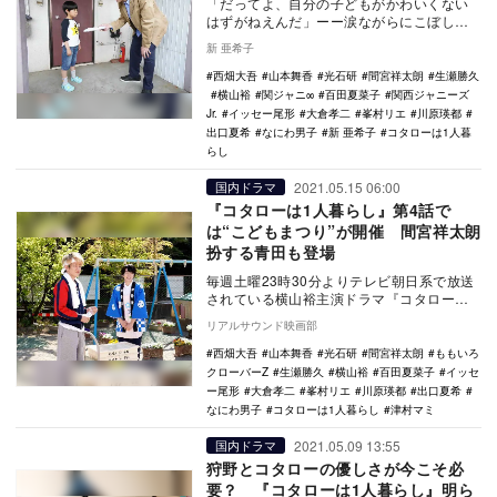
「だってよ、自分の子どもがかわいくない
はずがねえんだ」ーー涙ながらにこぼした
田丸（生瀬勝久）の言葉に、多くの人がこ
新 亜希子
の作品を観てく…
西畑大吾
山本舞香
光石研
間宮祥太朗
生瀬勝久
横山裕
関ジャニ∞
百田夏菜子
関西ジャニーズ
Jr.
イッセー尾形
大倉孝二
峯村リエ
川原瑛都
出口夏希
なにわ男子
新 亜希子
コタローは1人暮
らし
2021.05.15 06:00
国内ドラマ
『コタローは1人暮らし』第4話で
は“こどもまつり”が開催 間宮祥太朗
扮する青田も登場
毎週土曜23時30分よりテレビ朝日系で放送
されている横山裕主演ドラマ『コタローは1
人暮らし』。5月15日放送の第4話では、間
リアルサウンド映画部
宮祥…
西畑大吾
山本舞香
光石研
間宮祥太朗
ももいろ
クローバーZ
生瀬勝久
横山裕
百田夏菜子
イッセ
ー尾形
大倉孝二
峯村リエ
川原瑛都
出口夏希
なにわ男子
コタローは1人暮らし
津村マミ
2021.05.09 13:55
国内ドラマ
狩野とコタローの優しさが今こそ必
要？ 『コタローは1人暮らし』明ら