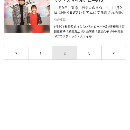
ック・スマイル』に手応え
11月9日、東京・渋谷のNHKにて、11月21
日にNHK BSプレミアムにて放送される静岡
発地域ドラマ『プラスティック・スマイ…
石井達也
NHK
杉野希妃
ももいろクローバーZ
青柳翔
百
田夏菜子
武田真治
片山萌美
黒沢久子
中村靖日
プラスティック・スマイル
1
2
(current)
3