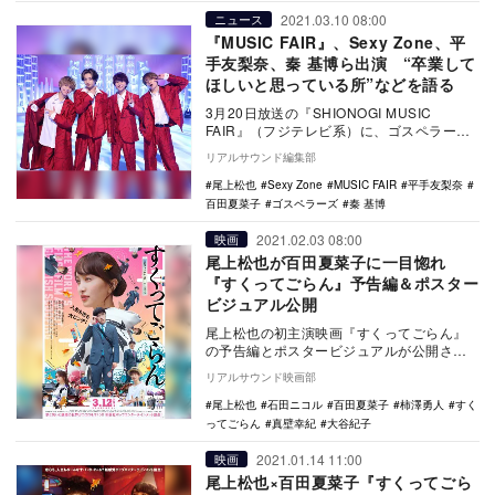
2021.03.10 08:00
ニュース
『MUSIC FAIR』、Sexy Zone、平
手友梨奈、秦 基博ら出演 “卒業して
ほしいと思っている所”などを語る
3月20日放送の『SHIONOGI MUSIC
FAIR』（フジテレビ系）に、ゴスペラー
ズ、秦 基博、Sexy Zone、平手友…
リアルサウンド編集部
尾上松也
Sexy Zone
MUSIC FAIR
平手友梨奈
百田夏菜子
ゴスペラーズ
秦 基博
2021.02.03 08:00
映画
尾上松也が百田夏菜子に一目惚れ
『すくってごらん』予告編＆ポスター
ビジュアル公開
尾上松也の初主演映画『すくってごらん』
の予告編とポスタービジュアルが公開され
た。 本作は、思い描いていた順風満帆な
リアルサウンド映画部
エリート銀…
尾上松也
石田ニコル
百田夏菜子
柿澤勇人
すく
ってごらん
真壁幸紀
大谷紀子
2021.01.14 11:00
映画
尾上松也×百田夏菜子『すくってごら