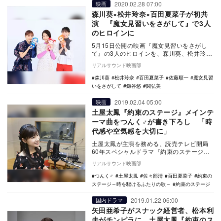
2020.02.28 07:00
映画
森川葵×松井玲奈×百田夏菜子が初共
演 『魔女見習いをさがして』で3人
のヒロインに
5月15日公開の映画『魔女見習いをさがし
て』の3人のヒロインを、森川葵、松井玲
奈、百田夏菜子が演じることが明らかにな
リアルサウンド映画部
った。 …
森川葵
松井玲奈
百田夏菜子
佐藤順一
魔女見習
いをさがして
鎌谷悠
関弘美
2019.02.04 05:00
映画
土屋太鳳『約束のステージ』メインテ
ーマ曲をつんく♂が書き下ろし 「時
代感や空気感を大切に」
土屋太鳳が主演を務める、読売テレビ開局
60年スペシャルドラマ『約束のステージ～
時を駆けるふたりの歌～』のメインテーマ
リアルサウンド映画部
曲を、つんく…
つんく♂
土屋太鳳
佐々部清
百田夏菜子
約束の
ステージ～時を駆けるふたりの歌～
約束のステージ
2019.01.22 06:00
国内ドラマ
矢田亜希子がスナック経営者、松本利
夫がチンピラに 土屋太鳳『約束のス