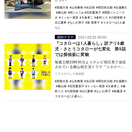
新 亜希子
ズ。『コ…
西畑大吾
山本舞香
光石研
間宮祥太朗
生瀬勝久
横山裕
関ジャニ∞
百田夏菜子
関西ジャニーズ
Jr.
イッセー尾形
大倉孝二
峯村リエ
川原瑛都
出口夏希
なにわ男子
新 亜希子
コタローは1人暮
らし
2021.05.22 06:00
国内ドラマ
『コタローは1人暮らし』訳アリ5歳
児・さとうコタローが七変化 第5話
では探偵姿に変貌
毎週土曜23時30分よりテレビ朝日系で放送
されている横山裕主演ドラマ『コタローは1
人暮らし』。1人暮らしの訳アリ5歳児・さ
リアルサウンド映画部
とうコ…
西畑大吾
山本舞香
光石研
間宮祥太朗
生瀬勝久
横山裕
百田夏菜子
イッセー尾形
大倉孝二
峯
村リエ
川原瑛都
出口夏希
なにわ男子
衛藤凛
コタローは1人暮らし