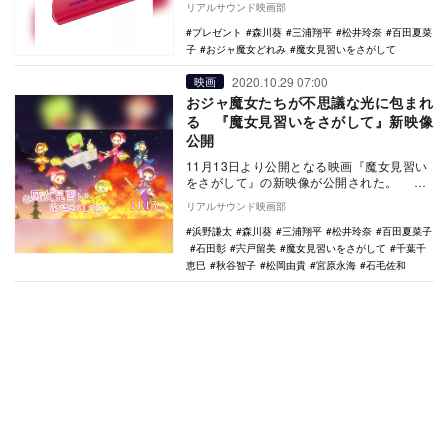
リアルサウンド映画部
プレゼント
森川葵
三浦翔平
松井玲奈
百田夏菜
子
おジャ魔女どれみ
魔女見習いをさがして
2020.10.29 07:00
映画
おジャ魔女たちが不思議な光に包まれ
る 『魔女見習いをさがして』新映像
公開
11月13日より公開となる映画『魔女見習い
をさがして』の新映像が公開された。
1999年から4年間に渡りオリジナルTVアニ
リアルサウンド映画部
メ…
浜野謙太
森川葵
三浦翔平
松井玲奈
百田夏菜子
石田彰
宍戸留美
魔女見習いをさがして
千葉千
恵巳
秋谷智子
松岡由貴
宮原永海
石毛佐和