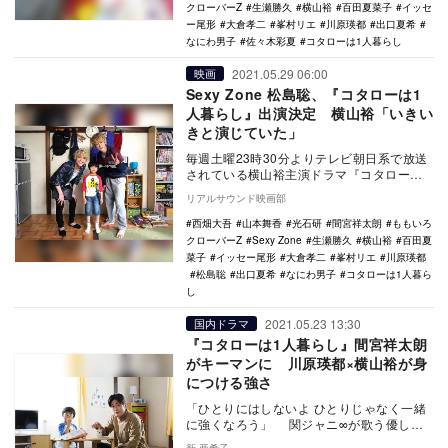
クローバーZ
生瀬勝久
横山裕
百田夏菜子
イッセ
ー尾形
大倉孝二
峯村リエ
川原瑛都
出口夏希
なにわ男子
佐々木彩夏
コタローは1人暮らし
2021.05.29 06:00
映画
Sexy Zone 松島聡、『コタローは1
人暮らし』出演決定 横山裕「いきい
きと演じていた」
毎週土曜23時30分よりテレビ朝日系で放送
されている横山裕主演ドラマ『コタローは1
人暮らし』。6月12日放送の第8話から松島
リアルサウンド映画部
聡（…
西畑大吾
山本舞香
光石研
間宮祥太朗
ももいろ
クローバーZ
Sexy Zone
生瀬勝久
横山裕
百田夏
菜子
イッセー尾形
大倉孝二
峯村リエ
川原瑛都
松島聡
出口夏希
なにわ男子
コタローは1人暮ら
し
2021.05.23 13:30
国内ドラマ
『コタローは1人暮らし』間宮祥太朗
がキーマンに 川原瑛都×横山裕が身
につける強さ
「ひとりにはしないよ ひとりじゃなく一緒
に強くなろう」 関ジャニ∞が歌う優しい
主題歌『ひとりにしないよ』のワンフレー