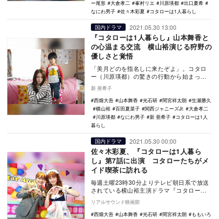
ー尾形
大倉孝二
峯村リエ
川原瑛都
出口夏希
なにわ男子
佐々木彩夏
コタローは1人暮らし
2021.05.30 13:00
国内ドラマ
『コタローは1人暮らし』山本舞香と
の心温まる交流 横山裕演じる狩野の
優しさと覚悟
「美月どのを指名しに来たぞよ」。コタロ
ー（川原瑛都）の驚きの行動から始まった
『コタローは1人暮らし』（テレビ朝日系）
新 亜希子
第6話。 …
西畑大吾
山本舞香
光石研
間宮祥太朗
生瀬勝久
横山裕
百田夏菜子
関西ジャニーズJr.
大倉孝二
川原瑛都
なにわ男子
新 亜希子
コタローは1人
暮らし
2021.05.30 00:00
国内ドラマ
佐々木彩夏、『コタローは1人暮ら
し』第7話に出演 コタローたちがメ
イド喫茶に訪れる
毎週土曜23時30分よりテレビ朝日系で放送
されている横山裕主演ドラマ『コタローは1
人暮らし』に、ももいろクローバーZの佐々
リアルサウンド映画部
木彩夏…
西畑大吾
山本舞香
光石研
間宮祥太朗
ももいろ