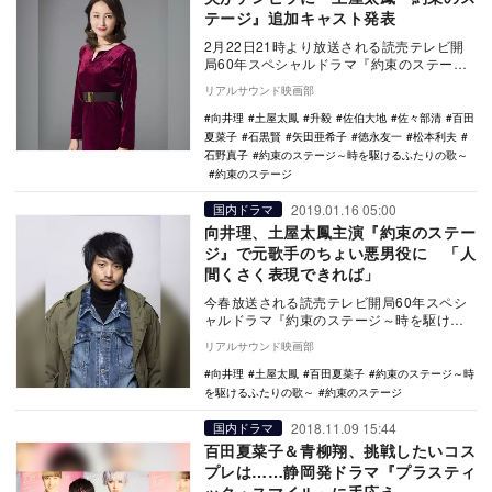
テージ』追加キャスト発表
2月22日21時より放送される読売テレビ開
局60年スペシャルドラマ『約束のステージ
～時を駆けるふたりの歌～』（読売テレ
リアルサウンド映画部
ビ・日本テ…
向井理
土屋太鳳
升毅
佐伯大地
佐々部清
百田
夏菜子
石黒賢
矢田亜希子
徳永友一
松本利夫
石野真子
約束のステージ～時を駆けるふたりの歌～
約束のステージ
2019.01.16 05:00
国内ドラマ
向井理、土屋太鳳主演『約束のステー
ジ』で元歌手のちょい悪男役に 「人
間くさく表現できれば」
今春放送される読売テレビ開局60年スペシ
ャルドラマ『約束のステージ～時を駆ける
ふたりの歌～』に、向井理が出演すること
リアルサウンド映画部
が発表された…
向井理
土屋太鳳
百田夏菜子
約束のステージ～時
を駆けるふたりの歌～
約束のステージ
2018.11.09 15:44
国内ドラマ
百田夏菜子＆青柳翔、挑戦したいコス
プレは……静岡発ドラマ『プラスティ