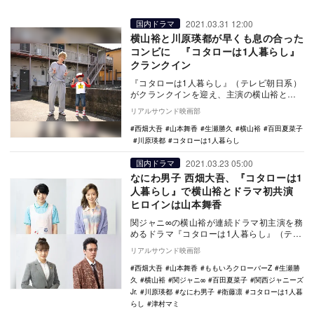
2021.03.31 12:00
国内ドラマ
横山裕と川原瑛都が早くも息の合った
コンビに 『コタローは1人暮らし』
クランクイン
『コタローは1人暮らし』（テレビ朝日系）
がクランクインを迎え、主演の横山裕とコ
タロー役の川原瑛都が初めて2人揃って撮影
リアルサウンド映画部
を行った。…
西畑大吾
山本舞香
生瀬勝久
横山裕
百田夏菜子
川原瑛都
コタローは1人暮らし
2021.03.23 05:00
国内ドラマ
なにわ男子 西畑大吾、『コタローは1
人暮らし』で横山裕とドラマ初共演
ヒロインは山本舞香
関ジャニ∞の横山裕が連続ドラマ初主演を務
めるドラマ『コタローは1人暮らし』（テレ
ビ朝日系）に、山本舞香、西畑大吾（なに
リアルサウンド映画部
わ男子／関…
西畑大吾
山本舞香
ももいろクローバーZ
生瀬勝
久
横山裕
関ジャニ∞
百田夏菜子
関西ジャニーズ
Jr.
川原瑛都
なにわ男子
衛藤凛
コタローは1人暮
らし
津村マミ