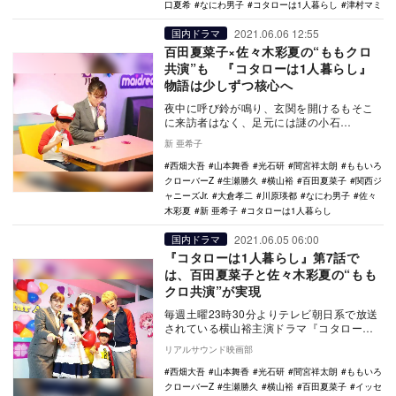
口夏希
なにわ男子
コタローは1人暮らし
津村マミ
2021.06.06 12:55
国内ドラマ
百田夏菜子×佐々木彩夏の“ももクロ
共演”も 『コタローは1人暮らし』
物語は少しずつ核心へ
夜中に呼び鈴が鳴り、玄関を開けるもそこ
に来訪者はなく、足元には謎の小石
が……。「アパートの清水」に突如起こっ
新 亜希子
た怪奇現象から始まっ…
西畑大吾
山本舞香
光石研
間宮祥太朗
ももいろ
クローバーZ
生瀬勝久
横山裕
百田夏菜子
関西ジ
ャニーズJr.
大倉孝二
川原瑛都
なにわ男子
佐々
木彩夏
新 亜希子
コタローは1人暮らし
2021.06.05 06:00
国内ドラマ
『コタローは1人暮らし』第7話で
は、百田夏菜子と佐々木彩夏の“もも
クロ共演”が実現
毎週土曜23時30分よりテレビ朝日系で放送
されている横山裕主演ドラマ『コタローは1
人暮らし』。6月5日放送の第7話では、コタ
リアルサウンド映画部
ロー…
西畑大吾
山本舞香
光石研
間宮祥太朗
ももいろ
クローバーZ
生瀬勝久
横山裕
百田夏菜子
イッセ