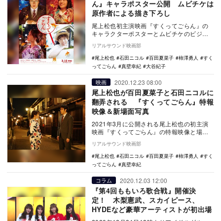
ん』キャラポスター公開 ムビチケは
原作者による描き下ろし
尾上松也初主演映画『すくってごらん』の
キャラクターポスターとムビチケのビジュ
アルが公開された。 本作は、順風満帆な
リアルサウンド映画部
エリー…
尾上松也
石田ニコル
百田夏菜子
柿澤勇人
すく
ってごらん
真壁幸紀
大谷紀子
2020.12.23 08:00
映画
尾上松也が百田夏菜子と石田ニコルに
翻弄される 『すくってごらん』特報
映像＆新場面写真
2021年3月に公開される尾上松也の初主演
映画『すくってごらん』の特報映像と場面
写真が公開された。 本作は、思い描いて
リアルサウンド映画部
いた順…
尾上松也
石田ニコル
百田夏菜子
柿澤勇人
すく
ってごらん
真壁幸紀
2020.12.03 12:00
コラム
『第4回ももいろ歌合戦』開催決
定！ 木梨憲武、スカイピース、
HYDEなど豪華アーティストが初出場