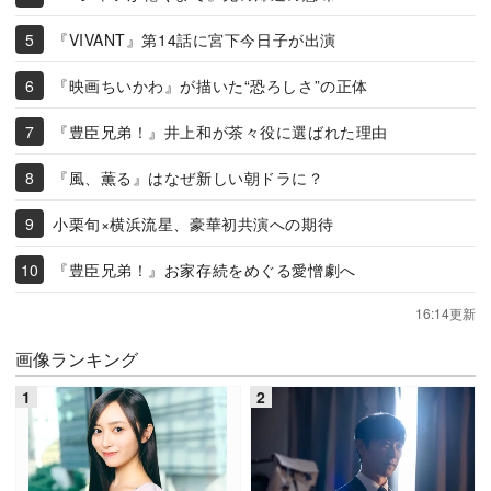
『VIVANT』第14話に宮下今日子が出演
『映画ちいかわ』が描いた“恐ろしさ”の正体
『豊臣兄弟！』井上和が茶々役に選ばれた理由
『風、薫る』はなぜ新しい朝ドラに？
小栗旬×横浜流星、豪華初共演への期待
『豊臣兄弟！』お家存続をめぐる愛憎劇へ
16:14更新
画像ランキング