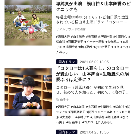
塚純貴が出演 横山裕＆山本舞香のピ
クニックも
毎週土曜23時30分よりテレビ朝日系で放送
されている横山裕主演ドラマ『コタローは1
人暮らし』の第3話に戸塚純貴が出演する。
リアルサウンド映画部
…
西畑大吾
山本舞香
光石研
戸塚純貴
生瀬勝久
横山裕
百田夏菜子
イッセー尾形
大倉孝二
峯村
リエ
川原瑛都
出口夏希
なにわ男子
コタローは1
人暮らし
2021.05.02 13:05
国内ドラマ
『コタローは1人暮らし』のコタロー
が愛おしい 山本舞香×生瀬勝久の溺
愛ぶりは定番に？
コタロー（川原瑛都）が初めて笑顔を見
せ、初めて人を頼った。初めて、5歳の子ど
もの顔をのぞかせた『コタローは1人暮ら
新 亜希子
し』（テレビ朝…
西畑大吾
山本舞香
光石研
生瀬勝久
横山裕
関
ジャニ∞
百田夏菜子
関西ジャニーズJr.
イッセー尾
形
大倉孝二
峯村リエ
川原瑛都
出口夏希
なに
わ男子
新 亜希子
コタローは1人暮らし
2021.04.25 13:55
国内ドラマ