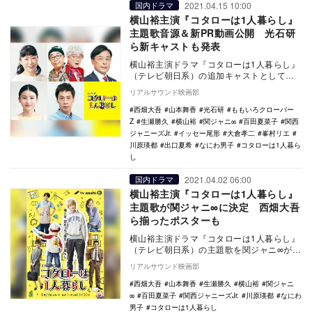
2021.04.15 10:00
国内ドラマ
横山裕主演『コタローは1人暮らし』
主題歌音源＆新PR動画公開 光石研
ら新キャストも発表
横山裕主演ドラマ『コタローは1人暮らし』
（テレビ朝日系）の追加キャストとして、
光石研、峯村リエ、大倉孝二、イッセー尾
リアルサウンド映画部
形、出口夏希…
西畑大吾
山本舞香
光石研
ももいろクローバー
Z
生瀬勝久
横山裕
関ジャニ∞
百田夏菜子
関西
ジャニーズJr.
イッセー尾形
大倉孝二
峯村リエ
川原瑛都
出口夏希
なにわ男子
コタローは1人暮ら
し
2021.04.02 06:00
国内ドラマ
横山裕主演『コタローは1人暮らし』
主題歌が関ジャニ∞に決定 西畑大吾
ら揃ったポスターも
横山裕主演ドラマ『コタローは1人暮らし』
（テレビ朝日系）の主題歌を関ジャニ∞が担
当することが決定し、あわせてドラマのポ
リアルサウンド映画部
スタービジ…
西畑大吾
山本舞香
生瀬勝久
横山裕
関ジャニ
∞
百田夏菜子
関西ジャニーズJr.
川原瑛都
なにわ
男子
コタローは1人暮らし