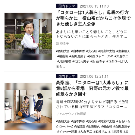
2021.06.13 11:40
国内ドラマ
『コタローは1人暮らし』母親の行方
が明らかに 横山裕だからこそ体現で
きた優しき主人公像
あまりにも辛いことや悲しいこと、どうに
もならないことに出会ったとき、生きてい
く気力を失いそうなとき……「どうして生
新 亜希子
まれてきたんだ…
西畑大吾
山本舞香
光石研
間宮祥太朗
生瀬勝久
横山裕
百田夏菜子
関西ジャニーズJr.
大倉孝二
川原瑛都
なにわ男子
新 亜希子
コタローは1人
暮らし
2021.06.12 21:11
国内ドラマ
高梨臨、『コタローは1人暮らし』に
第8話から登場 狩野の元カノ役で最
終章をかき回す
毎週土曜23時30分よりテレビ朝日系で放送
されている横山裕主演ドラマ『コタローは1
人暮らし』。6月12日放送の第8話から高梨
リアルサウンド映画部
臨が…
西畑大吾
山本舞香
光石研
間宮祥太朗
ももいろ
クローバーZ
高梨臨
生瀬勝久
横山裕
百田夏菜子
イッセー尾形
大倉孝二
峯村リエ
川原瑛都
出