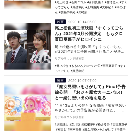
尾上松也
石田ニコル
百田夏菜子
柿澤勇人
すく
ってごらん
真壁幸紀
土城温美
大谷紀子
やのぱ
ん
笑福亭鶴光
矢崎広
2020.10.14 06:00
映画
尾上松也初主演映画『すくってごら
ん』2021年3月公開決定 ももクロ
百田夏菜子がヒロインに
尾上松也の初主演映画『すくってごらん』
が2021年3月に全国公開されることが決定
し、ヒロイン役としてももいろクローバーZ
リアルサウンド映画部
のリーダ…
尾上松也
ももいろクローバーZ
百田夏菜子
すく
ってごらん
真壁幸紀
2020.10.07 07:00
映画
『魔女見習いをさがして』Final予告
編公開 「おジャ魔女カーニバル!!」
と一緒に想い出の地を巡る
11月13日より公開となる映画『魔女見習い
をさがして』の予告編が公開された。
1999年から4年間に渡りオリジナルTVアニ
リアルサウンド映画部
メ…
浜野謙太
森川葵
三浦翔平
松井玲奈
百田夏菜子
石田彰
宍戸留美
魔女見習いをさがして
千葉千