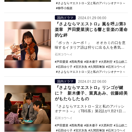
さよならマエストロ～父と私のアパッシオナート～
柳亭小痴楽
2024.01.29 06:00
国内ドラマ
『さよならマエストロ』嵐を呼ぶ第3
楽章 芦田愛菜演じる響と音楽の運命
的な絆
「ボッカ・ルーポ！」 オオカミの口を意
味するイタリア語は狩りに出る人を勇気づ
け、転じて幸運を呼びかける言葉となっ
石河コウヘイ
た。『さよな…
芦田愛菜
西島秀俊
新木優子
大西利空
玉山鉄二
石田ゆり子
宮沢氷魚
久間田琳加
石河コウヘイ
さよならマエストロ～父と私のアパッシオナート～
2024.01.22 06:00
国内ドラマ
『さよならマエストロ』リンゴが鍵
に？ 新木優子、當真あみ、佐藤緋美
がもたらしたもの
『さよならマエストロ～父と私のアパッシ
オナート～』（TBS系）第2話が1月21日に
放送された。前話ラストで、夏目俊平（西
石河コウヘイ
島秀俊）…
芦田愛菜
西島秀俊
新木優子
大西利空
玉山鉄二
石田ゆり子
宮沢氷魚
久間田琳加
石河コウヘイ