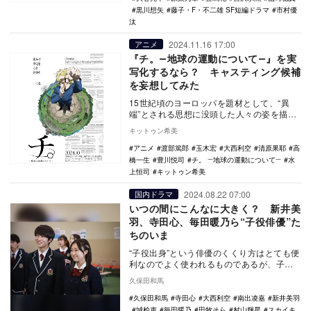
黒川想矢
藤子・F・不二雄 SF短編ドラマ
市村優
汰
2024.11.16 17:00
アニメ
『チ。―地球の運動について―』を実
写化するなら？ キャスティング候補
を妄想してみた
15世紀頃のヨーロッパを題材として、“異
端”とされる思想に没頭した人々の姿を描き
出す物語『チ。―地球の運動について―』。
キットゥン希美
10月か…
アニメ
渡部篤郎
玉木宏
大西利空
清原果耶
高
橋一生
豊川悦司
チ。 ―地球の運動について―
水
上恒司
キットゥン希美
2024.08.22 07:00
国内ドラマ
いつの間にこんなに大きく？ 新井美
羽、寺田心、毎田暖乃ら“子役俳優”た
ちのいま
“子役出身”という俳優のくくり方はとても便
利なのでよく使われるものであるが、子役
時代に主演作があったり、なんらかの作品
久保田和馬
で存在感を…
久保田和馬
寺田心
大西利空
南出凌嘉
新井美羽
城桧吏
毎田暖乃
田牧そら
村山輝星
スカイキ