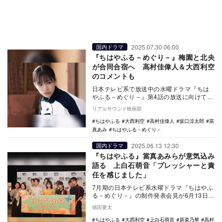
2025.07.30 06:00
国内ドラマ
『ちはやふる－めぐり－』梅園と北央
が合同合宿へ 高村佳偉人＆大西利空
のコメントも
日本テレビ系で放送中の水曜ドラマ『ちは
やふる－めぐり－』第4話の放送に向けて、
奥山春馬役の高村佳偉人と奥山翔役の大西
リアルサウンド映画部
利空よりコメ…
ちはやふる
大西利空
高村佳偉人
坂口涼太郎
當
真あみ
ちはやふる－めぐり－
2025.06.13 12:30
国内ドラマ
『ちはやふる』當真あみらが意気込み
語る 上白石萌音「プレッシャーと責
任を感じました」
7月期の日本テレビ系水曜ドラマ『ちはやふ
る－めぐり－』の制作発表会見が6月13日に
同局で開催され、主演の當真あみをはじ
徳田要太
め、上白石…
ちはやふる
大西利空
上白石萌音
原菜乃華
高村