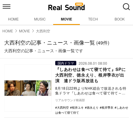
HOME
MUSIC
MOVIE
TECH
BOOK
HOME
MOVIE
大西利空
大西利空の記事・ニュース・画像一覧
(49件)
大西利空の記事・ニュース・画像一覧です
2026.08.01 08:00
国内ドラマ
『しあわせは食べて寝て待て』SPに
大西利空、徳永えり、根岸季衣が出
演 連ドラ版再放送も
8月18日22時よりNHK総合で放送される特
集ドラマ『しあわせは食べて寝て待て～早
春の養生編～』の追加キャストとして、大
リアルサウンド映画部
西利空、…
大西利空
桜井ユキ
徳永えり
根岸季衣
しあわせ
は食べて寝て待て