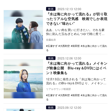
2023.12.13 12:00
映画
『水は海に向かって流れる』が切り取
ったリアルな空気感 映画でしか表現
できない“味わい”
ああ、いい肉を買いに行きたい。それを豪
快に刻んだ玉ねぎとめんつゆで雑に煮て、
ごはんの上にのせた「ポトラッチ丼」なる
佐藤結衣
牛丼が食べたい…
広瀬すず
大西利空
前田哲
水は海に向かって流れ
る
2023.12.06 12:00
映画
『水は海に向かって流れる』メイキン
グ映像公開 Blu-ray＆DVDにはイベ
ント映像集も
12月13日に発売される『水は海に向かって
流れる』のBlu-ray＆DVDより、メイキング
映像の一部が公開された。 「第24…
リアルサウンド映画部
広瀬すず
大西利空
前田哲
水は海に向かって流れ
る
2023.09.12 12:00
映画