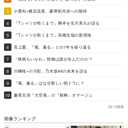
小栗旬×横浜流星、豪華初共演への期待
『Tシャツが乾くまで』脚本を生方美久が語る
『Tシャツが乾くまで』高橋文哉の新境地
見上愛、『風、薫る』との1年を振り返る
『映画ちいかわ』怪物は誰が生んだのか？
川﨑桜×小川彩、乃木坂46の未来を語る
『風、薫る』はなぜ新しい朝ドラに？
趣里主演『大空港』の『相棒』オマージュ
22:13更新
画像ランキング