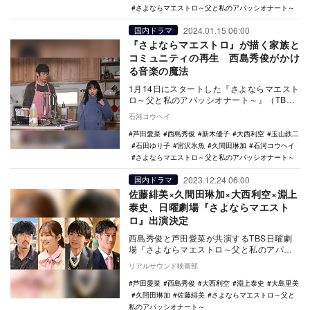
さよならマエストロ～父と私のアパッシオナート～
2024.01.15 06:00
国内ドラマ
『さよならマエストロ』が描く家族と
コミュニティの再生 西島秀俊がかけ
る音楽の魔法
1月14日にスタートした『さよならマエスト
ロ～父と私のアパッシオナート～』（TBS
系）の第1話となる長めの第1楽章では、イ
石河コウヘイ
ンパク…
芦田愛菜
西島秀俊
新木優子
大西利空
玉山鉄二
石田ゆり子
宮沢氷魚
久間田琳加
石河コウヘイ
さよならマエストロ～父と私のアパッシオナート～
2023.12.24 06:00
国内ドラマ
佐藤緋美×久間田琳加×大西利空×淵上
泰史、日曜劇場『さよならマエスト
ロ』出演決定
西島秀俊と芦田愛菜が共演するTBS日曜劇
場『さよならマエストロ～父と私のアパッ
シオナート～』に、佐藤緋美、久間田琳
リアルサウンド映画部
加、大西利空、…
芦田愛菜
西島秀俊
大西利空
淵上泰史
大島里美
久間田琳加
佐藤緋美
さよならマエストロ～父と
私のアパッシオナート～