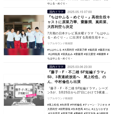
やふる－めぐり－
2025.05.15 07:00
国内ドラマ
『ちはやふる－めぐり－』高校生役キ
ャストに原菜乃華、齋藤潤、嵐莉菜、
大西利空ら決定
7月期の日本テレビ系水曜ドラマ『ちはやふ
る－めぐり－』に出演する高校生役キャス
トとして、原菜乃華、齋藤潤ら15名が発表
リアルサウンド映画部
された。 …
ちはやふる
大西利空
原菜乃華
嵐莉菜
藤原大祐
山時聡真
當真あみ
齋藤潤
坂元愛登
橘優輝
ちはやふる－めぐり－
2025.03.06 23:30
国内ドラマ
『藤子・F・不二雄 SF短編ドラマ』
S3、3夜連続放送へ 尾上松也、の
ん、中村倫也ら出演
『藤子・F・不二雄 SF短編ドラマ』シーズ
ン3が、3月25日から27日にかけて3夜連続
でNHK BSP4Kで放送されることが決定…
リアルサウンド映画部
尾上松也
向井理
中村倫也
ディーン・フジオカ
大西利空
前野朋哉
矢本悠馬
のん
えなりかずき
大谷亮平
原菜乃華
豊嶋花
宮沢氷魚
山時聡真