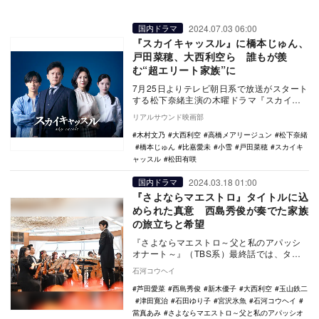
2024.07.03 06:00
国内ドラマ
『スカイキャッスル』に橋本じゅん、
戸田菜穂、大西利空ら 誰もが羨
む“超エリート家族”に
7月25日よりテレビ朝日系で放送がスタート
する松下奈緒主演の木曜ドラマ『スカイキ
ャッスル』に、橋本じゅん、戸田菜穂、大
リアルサウンド映画部
西利空、松…
木村文乃
大西利空
高橋メアリージュン
松下奈緒
橋本じゅん
比嘉愛未
小雪
戸田菜穂
スカイキ
ャッスル
松田有咲
2024.03.18 01:00
国内ドラマ
『さよならマエストロ』タイトルに込
められた真意 西島秀俊が奏でた家族
の旅立ちと希望
『さよならマエストロ～父と私のアパッシ
オナート～』（TBS系）最終話では、タイ
トルを回収し、それぞれの旅立ちを祝福し
石河コウヘイ
た。 離…
芦田愛菜
西島秀俊
新木優子
大西利空
玉山鉄二
津田寛治
石田ゆり子
宮沢氷魚
石河コウヘイ
當真あみ
さよならマエストロ～父と私のアパッシオ