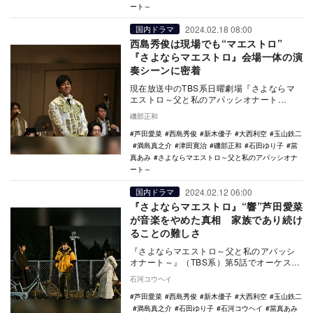
ート～
2024.02.18 08:00
国内ドラマ
西島秀俊は現場でも“マエストロ”
『さよならマエストロ』会場一体の演
奏シーンに密着
現在放送中のTBS系日曜劇場『さよならマ
エストロ～父と私のアパッシオナート
～』。第5話で、西島秀俊演じる夏目俊平
磯部正和
と、芦田愛菜演じ…
芦田愛菜
西島秀俊
新木優子
大西利空
玉山鉄二
満島真之介
津田寛治
磯部正和
石田ゆり子
當
真あみ
さよならマエストロ～父と私のアパッシオナ
ート～
2024.02.12 06:00
国内ドラマ
『さよならマエストロ』“響”芦田愛菜
が音楽をやめた真相 家族であり続け
ることの難しさ
『さよならマエストロ～父と私のアパッシ
オナート～』（TBS系）第5話でオーケスト
ラの演奏は小休止。代わって高座に上がっ
石河コウヘイ
たのはリア…
芦田愛菜
西島秀俊
新木優子
大西利空
玉山鉄二
満島真之介
石田ゆり子
石河コウヘイ
當真あみ