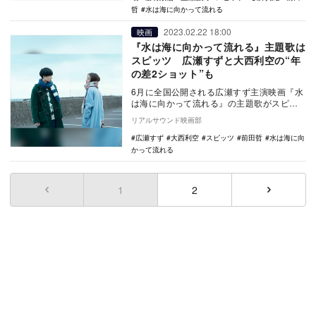
哲
水は海に向かって流れる
2023.02.22 18:00
映画
『水は海に向かって流れる』主題歌は
スピッツ 広瀬すずと大西利空の“年
の差2ショット”も
6月に全国公開される広瀬すず主演映画『水
は海に向かって流れる』の主題歌がスピッ
ツに決定した。 2021年に映画化もされた
リアルサウンド映画部
『子…
広瀬すず
大西利空
スピッツ
前田哲
水は海に向
かって流れる
1
(current)
2