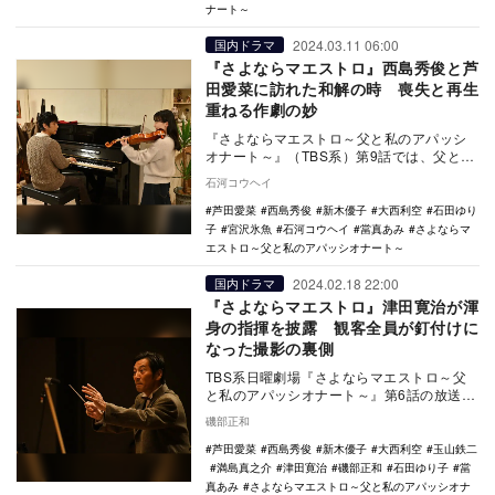
ナート～
2024.03.11 06:00
国内ドラマ
『さよならマエストロ』西島秀俊と芦
田愛菜に訪れた和解の時 喪失と再生
重ねる作劇の妙
『さよならマエストロ～父と私のアパッシ
オナート～』（TBS系）第9話では、父と娘
に和解の時が訪れた。 晴見フィルは仙台
石河コウヘイ
で開か…
芦田愛菜
西島秀俊
新木優子
大西利空
石田ゆり
子
宮沢氷魚
石河コウヘイ
當真あみ
さよならマ
エストロ～父と私のアパッシオナート～
2024.02.18 22:00
国内ドラマ
『さよならマエストロ』津田寛治が渾
身の指揮を披露 観客全員が釘付けに
なった撮影の裏側
TBS系日曜劇場『さよならマエストロ～父
と私のアパッシオナート～』第6話の放送が
終えた。放送前に掲載した「西島秀俊は現
磯部正和
場でも“マ…
芦田愛菜
西島秀俊
新木優子
大西利空
玉山鉄二
満島真之介
津田寛治
磯部正和
石田ゆり子
當
真あみ
さよならマエストロ～父と私のアパッシオナ