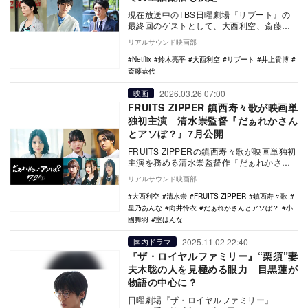
現在放送中のTBS日曜劇場『リブート』の
最終回のゲストとして、大西利空、斎藤恭
代、井上貴博（TBSアナウンサー）の出演
リアルサウンド映画部
が発表され…
Netflix
鈴木亮平
大西利空
リブート
井上貴博
斎藤恭代
2026.03.26 07:00
映画
FRUITS ZIPPER 鎮西寿々歌が映画単
独初主演 清水崇監督『だぁれかさん
とアソぼ？』7月公開
FRUITS ZIPPERの鎮西寿々歌が映画単独初
主演を務める清水崇監督作『だぁれかさん
とアソぼ？』が、7月24日に全国公開され…
リアルサウンド映画部
大西利空
清水崇
FRUITS ZIPPER
鎮西寿々歌
星乃あんな
向井怜衣
だぁれかさんとアソぼ？
小
國舞羽
室はんな
2025.11.02 22:40
国内ドラマ
『ザ・ロイヤルファミリー』“栗須”妻
夫木聡の人を見極める眼力 目黒蓮が
物語の中心に？
日曜劇場『ザ・ロイヤルファミリー』