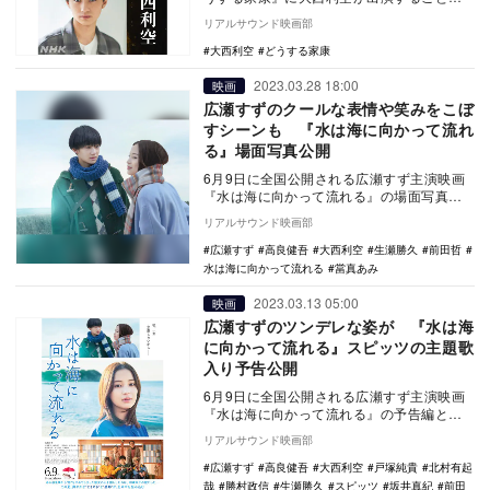
決定した。 本作は、ひとりの弱き少年
リアルサウンド映画部
が、乱世を…
大西利空
どうする家康
2023.03.28 18:00
映画
広瀬すずのクールな表情や笑みをこぼ
すシーンも 『水は海に向かって流れ
る』場面写真公開
6月9日に全国公開される広瀬すず主演映画
『水は海に向かって流れる』の場面写真が
公開された。 2021年に映画化もされた
リアルサウンド映画部
『子供…
広瀬すず
高良健吾
大西利空
生瀬勝久
前田哲
水は海に向かって流れる
當真あみ
2023.03.13 05:00
映画
広瀬すずのツンデレな姿が 『水は海
に向かって流れる』スピッツの主題歌
入り予告公開
6月9日に全国公開される広瀬すず主演映画
『水は海に向かって流れる』の予告編とポ
スタービジュアルが公開された。 2021年
リアルサウンド映画部
に映…
広瀬すず
高良健吾
大西利空
戸塚純貴
北村有起
哉
勝村政信
生瀬勝久
スピッツ
坂井真紀
前田