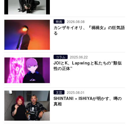
2026.08.08
映画
カンザキイオリ、『禍禍女』の狂気語
る
2025.06.22
コラム
JOIとK、Lapwingと私たちの“類似
性の正体”
2025.08.01
文芸
SHINTANI × ISHIYAが明かす、噂の
真相