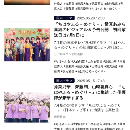
佳偉人
嵐莉菜
藤原大祐
徳田要太
山時聡真
當
真あみ
齋藤潤
坂元愛登
ちはやふる－めぐり－
2025.05.28 12:00
国内ドラマ
『ちはやふる－めぐり－』當真あみら
集結のビジュアル＆予告公開 初回放
送日は7月9日に
7月期の日本テレビ系水曜ドラマ『ちはやふ
る－めぐり－』の初回放送日が7月9日に決
定し、あわせてメインビジュアルと予告映
リアルサウンド映画部
像が公開さ…
ちはやふる
大西利空
上白石萌音
原菜乃華
高村
佳偉人
嵐莉菜
藤原大祐
山時聡真
當真あみ
齋
藤潤
坂元愛登
ちはやふる－めぐり－
2025.05.15 17:48
国内ドラマ
原菜乃華、齋藤潤、山時聡真ら 『ち
はやふる－めぐり－』に集結した俳優
陣が豪華すぎる
7月期の水曜ドラマ『ちはやふる－めぐり
－』（日本テレビ系）に出演する高校生役
キャスト15名が発表され、ネット上で「豪
米田果織
華すぎる」と…
ちはやふる
大西利空
上白石萌音
原菜乃華
藤原
大祐
山時聡真
米田果織
當真あみ
齋藤潤
ちは