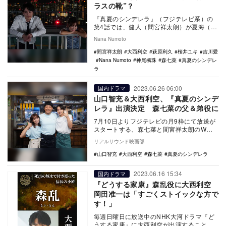
ラスの靴”？
『真夏のシンデレラ』（フジテレビ系）の
第4話では、健人（間宮祥太朗）が夏海（森
七菜）を好きだということを匠（神尾楓
Nana Numoto
珠）に宣言。匠…
間宮祥太朗
大西利空
萩原利久
桜井ユキ
吉川愛
Nana Numoto
神尾楓珠
森七菜
真夏のシンデレ
ラ
2023.06.26 06:00
国内ドラマ
山口智充＆大西利空、『真夏のシンデ
レラ』出演決定 森七菜の父＆弟役に
7月10日よりフジテレビの月9枠にて放送が
スタートする、森七菜と間宮祥太朗のW主
演ドラマ『真夏のシンデレラ』に、山口智
リアルサウンド映画部
充と大西利…
山口智充
大西利空
森七菜
真夏のシンデレラ
2023.06.16 15:34
国内ドラマ
『どうする家康』森乱役に大西利空
岡田准一は「すごくストイックな方で
す！」
毎週日曜日に放送中のNHK大河ドラマ『ど
うする家康』に大西利空が出演することが