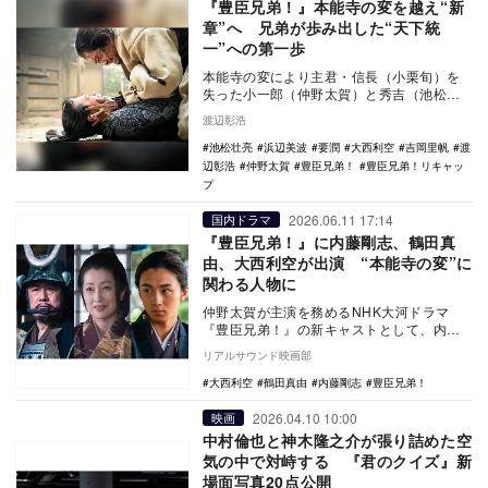
『豊臣兄弟！』本能寺の変を越え“新
章”へ 兄弟が歩み出した“天下統
一”への第一歩
本能寺の変により主君・信長（小栗旬）を
失った小一郎（仲野太賀）と秀吉（池松壮
亮）。大河ドラマ『豊臣兄弟！』にとっ
渡辺彰浩
て、この本能寺以…
池松壮亮
浜辺美波
要潤
大西利空
吉岡里帆
渡
辺彰浩
仲野太賀
豊臣兄弟！
豊臣兄弟！リキャッ
プ
2026.06.11 17:14
国内ドラマ
『豊臣兄弟！』に内藤剛志、鶴田真
由、大西利空が出演 “本能寺の変”に
関わる人物に
仲野太賀が主演を務めるNHK大河ドラマ
『豊臣兄弟！』の新キャストとして、内藤
剛志、鶴田真由、大西利空の出演が発表さ
リアルサウンド映画部
れた。 本…
大西利空
鶴田真由
内藤剛志
豊臣兄弟！
2026.04.10 10:00
映画
中村倫也と神木隆之介が張り詰めた空
気の中で対峙する 『君のクイズ』新
場面写真20点公開