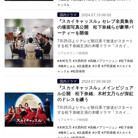
ャッスル
2024.07.15 06:00
国内ドラマ
『スカイキャッスル』セレブ全員集合
の場面写真公開 松下奈緒らが豪華パ
ーティーを開催
7月25日よりテレビ朝日系で放送がスタート
する松下奈緒主演の木曜ドラマ『スカイキ
ャッスル』の場面写真が公開された。 本
リアルサウンド映画部
作は、…
木村文乃
大西利空
高橋メアリージュン
松下奈緒
橋本じゅん
比嘉愛未
小雪
戸田菜穂
スカイキ
ャッスル
松田有咲
2024.07.09 06:00
国内ドラマ
『スカイキャッスル』メインビジュア
ル公開 松下奈緒、木村文乃らが深紅
のドレスを纏う
7月25日よりテレビ朝日系で放送がスタート
する松下奈緒主演の木曜ドラマ『スカイキ
ャッスル』のメインビジュアルが公開され
リアルサウンド映画部
た。 …
木村文乃
大西利空
高橋メアリージュン
松下奈緒
橋本じゅん
比嘉愛未
小雪
戸田菜穂
スカイキ
ャッスル
松田有咲