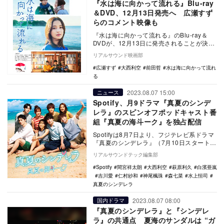
『水は海に向かって流れる』Blu-ray
＆DVD、12月13日発売へ 広瀬すず
らのコメント映像も
『水は海に向かって流れる』のBlu-ray＆
DVDが、12月13日に発売されることが決定
した。 「第24回手塚治虫文化賞新生…
リアルサウンド映画部
広瀬すず
大西利空
前田哲
水は海に向かって流れ
る
2023.08.07 15:00
ニュース
Spotify、月9ドラマ『真夏のシンデ
レラ』のスピンオフポッドキャスト番
組『真夏の海斗ーク』を独占配信
Spotifyは8月7日より、フジテレビ系ドラマ
『真夏のシンデレラ』（7月10日スタート）
の制作陣が手掛ける同ドラマの公式スピ
リアルサウンドテック編集部
ン…
Spotify
間宮祥太朗
大西利空
萩原利久
白濱亜嵐
吉川愛
仁村紗和
神尾楓珠
森七菜
水上恒司
真夏のシンデレラ
2023.08.07 08:00
国内ドラマ
『真夏のシンデレラ』と『シンデレ
ラ』の共通点 夏海のサンダルは “ガ