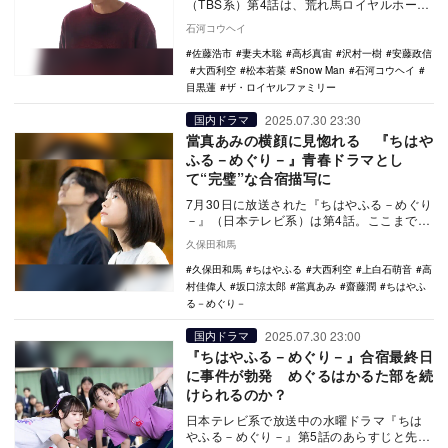
（TBS系）第4話は、荒れ馬ロイヤルホープ
にいわくつきの地方ジョッキー佐木隆二郎
石河コウヘイ
（高杉真宙）を…
佐藤浩市
妻夫木聡
高杉真宙
沢村一樹
安藤政信
大西利空
松本若菜
Snow Man
石河コウヘイ
目黒蓮
ザ・ロイヤルファミリー
2025.07.30 23:30
国内ドラマ
當真あみの横顔に見惚れる 『ちはや
ふる－めぐり－』青春ドラマとし
て“完璧”な合宿描写に
7月30日に放送された『ちはやふる－めぐり
－』（日本テレビ系）は第4話。ここまでの
エピソードでは千早（広瀬すず）を含
久保田和馬
め、“机くん…
久保田和馬
ちはやふる
大西利空
上白石萌音
高
村佳偉人
坂口涼太郎
當真あみ
齋藤潤
ちはやふ
る－めぐり－
2025.07.30 23:00
国内ドラマ
『ちはやふる－めぐり－』合宿最終日
に事件が勃発 めぐるはかるた部を続
けられるのか？
日本テレビ系で放送中の水曜ドラマ『ちは
やふる－めぐり－』第5話のあらすじと先行