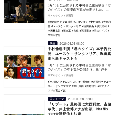
5月15日に公開される中村倫也主演映画『君
のクイズ』の新場面写真が公開された。
本作は、『ゲームの王国』『地図と拳』で
リアルサウンド映画部
知られ…
神木隆之介
森川葵
ムロツヨシ
中村倫也
大西利
空
ユースケ・サンタマリア
堀田真由
伊沢拓司
水沢林太郎
坂東工
吉住
福澤重文
君のクイズ
白宮みずほ
2026.04.03 08:00
映画
中村倫也主演『君のクイズ』本予告公
開 ユースケ・サンタマリア、堀田真
由ら新キャストも
5月15日に公開される中村倫也主演映画『君
のクイズ』の本予告が公開され、第3弾キャ
ストとして、ユースケ・サンタマリア、白
リアルサウンド映画部
宮みずほ…
神木隆之介
ムロツヨシ
中村倫也
大西利空
ユー
スケ・サンタマリア
堀田真由
吉野耕平
君のクイ
ズ
白宮みずほ
2026.03.28 09:00
国内ドラマ
『リブート』最終回に大西利空、斎藤
恭代、井上貴博アナが出演 Netflix
での全話配信も決定