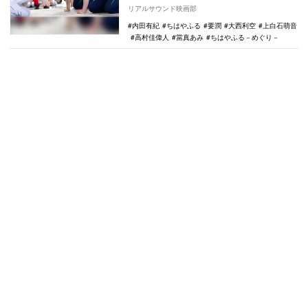
カットが公開された。 TVerで『ちはやふる
リアルサウンド映画部
－め…
内田有紀
ちはやふる
要潤
大西利空
上白石萌音
高村佳偉人
當真あみ
ちはやふる－めぐり－