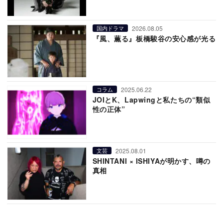
2026.08.05
国内ドラマ
『風、薫る』板橋駿谷の安心感が光る
2025.06.22
コラム
JOIとK、Lapwingと私たちの“類似
性の正体”
2025.08.01
文芸
SHINTANI × ISHIYAが明かす、噂の
真相