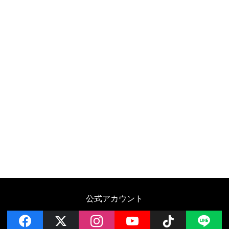
公式アカウント
facebook
x
instagram
YouTube
Follow on 
LI