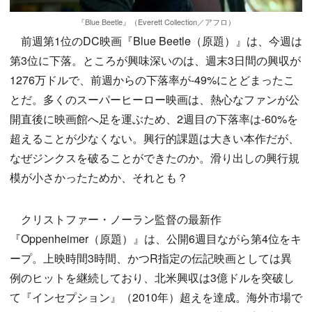
『Blue Beetle』（Everett Collection／アフロ）
前週第1位のDC映画『Blue Beetle（原題）』は、今週は
第3位に下落。ところが興味深いのは、週末3日間の興収が
1276万ドルで、前週からの下落率が-49%にとどまったこ
とだ。多くのスーパーヒーロー映画は、熱心なファンが公
開直後に映画館へ足を運ぶため、2週目の下落率は-60%を
超えることが少なくない。興行的課題は大きい本作だが、
なぜジンクスを破ることができたのか。滑り出しの興行規
模が小さかったためか、それとも？
クリストファー・ノーラン監督の最新作
『Oppenheimer（原題）』は、公開6週目ながら第4位をキ
ープ。上映時間3時間、かつR指定の伝記映画としては異
例のヒットを継続しており、北米興収は3億ドルを突破し
て『インセプション』（2010年）超えを達成。海外市場で