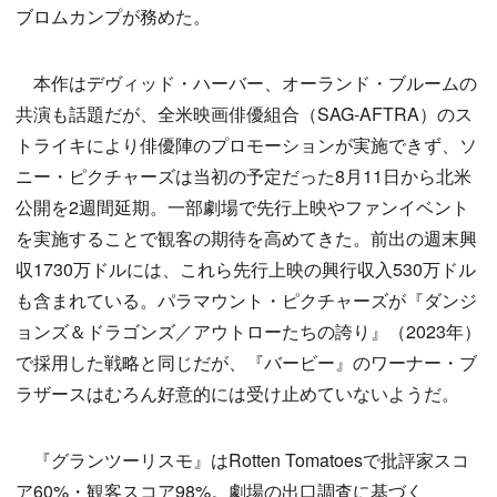
ブロムカンプが務めた。
本作はデヴィッド・ハーバー、オーランド・ブルームの
共演も話題だが、全米映画俳優組合（SAG-AFTRA）のス
トライキにより俳優陣のプロモーションが実施できず、ソ
ニー・ピクチャーズは当初の予定だった8月11日から北米
公開を2週間延期。一部劇場で先行上映やファンイベント
を実施することで観客の期待を高めてきた。前出の週末興
収1730万ドルには、これら先行上映の興行収入530万ドル
も含まれている。パラマウント・ピクチャーズが『ダンジ
ョンズ＆ドラゴンズ／アウトローたちの誇り』（2023年）
で採用した戦略と同じだが、『バービー』のワーナー・ブ
ラザースはむろん好意的には受け止めていないようだ。
『グランツーリスモ』はRotten Tomatoesで批評家スコ
ア60%・観客スコア98%。劇場の出口調査に基づく