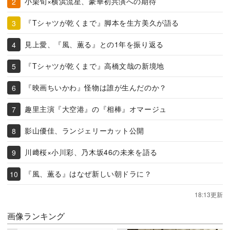
小栗旬×横浜流星、豪華初共演への期待
『Tシャツが乾くまで』脚本を生方美久が語る
見上愛、『風、薫る』との1年を振り返る
『Tシャツが乾くまで』高橋文哉の新境地
『映画ちいかわ』怪物は誰が生んだのか？
趣里主演『大空港』の『相棒』オマージュ
影山優佳、ランジェリーカット公開
川﨑桜×小川彩、乃木坂46の未来を語る
『風、薫る』はなぜ新しい朝ドラに？
18:13更新
画像ランキング