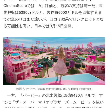
CinemaScoreでは「A」評価と、観客の支持は随一だ。世
界興収は5380万ドルと、製作費6000万ドルを回収するま
での道のりはまだ遠いが、口コミ効果でロングヒットとな
る可能性も高い。日本では9月15日公開。
映画『バービー』©2023 Warner Bros. Ent. All Rights Reserved.
一方、『バービー』の北米興収は5億9480万ドルで、す
でに『ザ・スーパーマリオブラザーズ・ムービー』を抜い