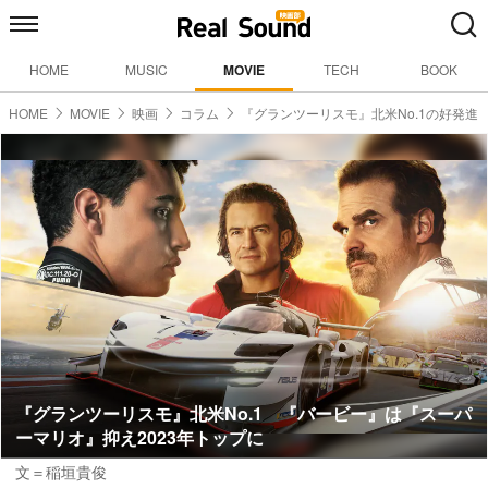
HOME
MUSIC
MOVIE
TECH
BOOK
HOME
MOVIE
映画
コラム
『グランツーリスモ』北米No.1の好発進
『グランツーリスモ』北米No.1 『バービー』は『スーパ
ーマリオ』抑え2023年トップに
文＝稲垣貴俊