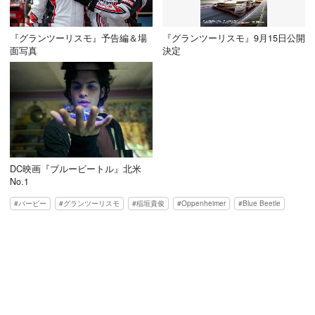
『グランツーリスモ』予告編＆場
『グランツーリスモ』9月15日公開
面写真
決定
DC映画『ブルービートル』北米
No.1
バービー
グランツーリスモ
稲垣貴俊
Oppenheimer
Blue Beetle