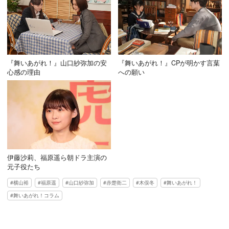
『舞いあがれ！』山口紗弥加の安
『舞いあがれ！』CPが明かす言葉
心感の理由
への願い
伊藤沙莉、福原遥ら朝ドラ主演の
元子役たち
横山裕
福原遥
山口紗弥加
赤楚衛二
木俣冬
舞いあがれ！
舞いあがれ！コラム