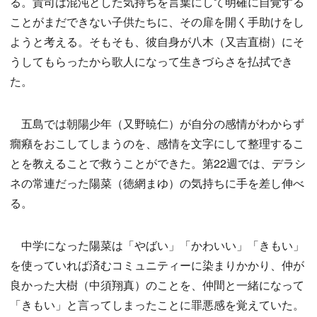
る。貴司は混沌とした気持ちを言葉にして明確に自覚する
ことがまだできない子供たちに、その扉を開く手助けをし
ようと考える。そもそも、彼自身が八木（又吉直樹）にそ
うしてもらったから歌人になって生きづらさを払拭でき
た。
五島では朝陽少年（又野暁仁）が自分の感情がわからず
癇癪をおこしてしまうのを、感情を文字にして整理するこ
とを教えることで救うことができた。第22週では、デラシ
ネの常連だった陽菜（徳網まゆ）の気持ちに手を差し伸べ
る。
中学になった陽菜は「やばい」「かわいい」「きもい」
を使っていれば済むコミュニティーに染まりかかり、仲が
良かった大樹（中須翔真）のことを、仲間と一緒になって
「きもい」と言ってしまったことに罪悪感を覚えていた。