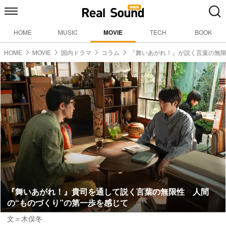
HOME
MUSIC
MOVIE
TECH
BOOK
HOME
MOVIE
国内ドラマ
コラム
『舞いあがれ！』が説く言葉の無
『舞いあがれ！』貴司を通して説く言葉の無限性 人間
の“ものづくり”の第一歩を感じて
文＝木俣冬