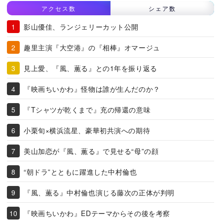
アクセス数
シェア数
影山優佳、ランジェリーカット公開
趣里主演『大空港』の『相棒』オマージュ
見上愛、『風、薫る』との1年を振り返る
『映画ちいかわ』怪物は誰が生んだのか？
『Tシャツが乾くまで』充の帰還の意味
小栗旬×横浜流星、豪華初共演への期待
美山加恋が『風、薫る』で見せる“母”の顔
“朝ドラ”とともに躍進した中村倫也
『風、薫る』中村倫也演じる藤次の正体が判明
『映画ちいかわ』EDテーマからその後を考察