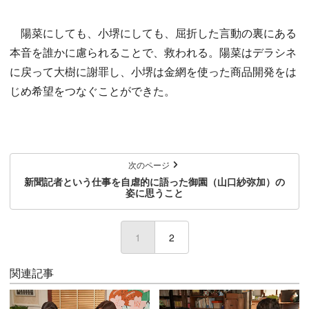
陽菜にしても、小堺にしても、屈折した言動の裏にある
本音を誰かに慮られることで、救われる。陽菜はデラシネ
に戻って大樹に謝罪し、小堺は金網を使った商品開発をは
じめ希望をつなぐことができた。
次のページ
新聞記者という仕事を自虐的に語った御園（山口紗弥加）の
姿に思うこと
1
(current)
2
関連記事