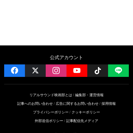
公式アカウント
facebook
x
instagram
YouTube
Follow on 
LI
リアルサウンド映画部とは
編集部・運営情報
記事へのお問い合わせ
広告に関するお問い合わせ
採用情報
プライバシーポリシー
クッキーポリシー
外部送信ポリシー
記事配信先メディア