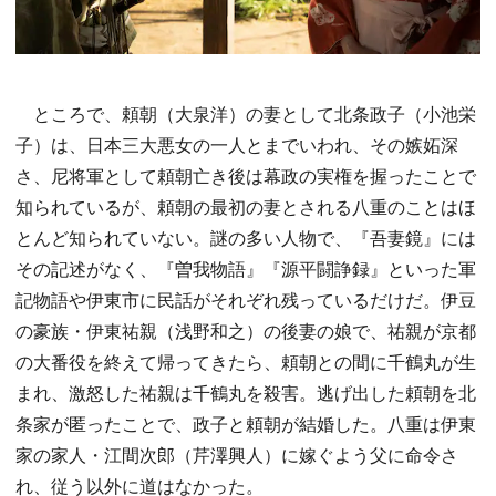
ところで、頼朝（大泉洋）の妻として北条政子（小池栄
子）は、日本三大悪女の一人とまでいわれ、その嫉妬深
さ、尼将軍として頼朝亡き後は幕政の実権を握ったことで
知られているが、頼朝の最初の妻とされる八重のことはほ
とんど知られていない。謎の多い人物で、『吾妻鏡』には
その記述がなく、『曽我物語』『源平闘諍録』といった軍
記物語や伊東市に民話がそれぞれ残っているだけだ。伊豆
の豪族・伊東祐親（浅野和之）の後妻の娘で、祐親が京都
の大番役を終えて帰ってきたら、頼朝との間に千鶴丸が生
まれ、激怒した祐親は千鶴丸を殺害。逃げ出した頼朝を北
条家が匿ったことで、政子と頼朝が結婚した。八重は伊東
家の家人・江間次郎（芹澤興人）に嫁ぐよう父に命令さ
れ、従う以外に道はなかった。