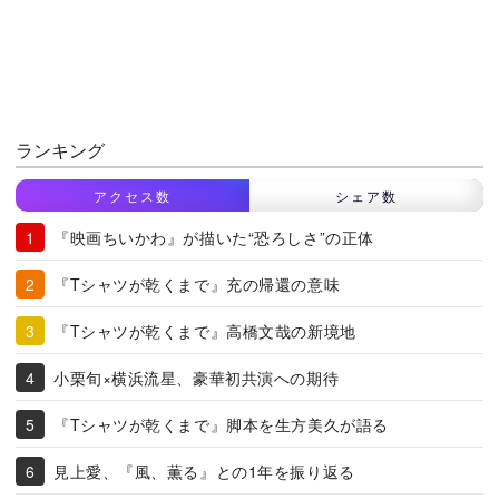
ランキング
アクセス数
シェア数
『映画ちいかわ』が描いた“恐ろしさ”の正体
『Tシャツが乾くまで』充の帰還の意味
『Tシャツが乾くまで』高橋文哉の新境地
小栗旬×横浜流星、豪華初共演への期待
『Tシャツが乾くまで』脚本を生方美久が語る
見上愛、『風、薫る』との1年を振り返る