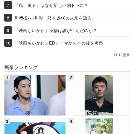
『風、薫る』はなぜ新しい朝ドラに？
川﨑桜×小川彩、乃木坂46の未来を語る
『映画ちいかわ』怪物は誰が生んだのか？
『映画ちいかわ』EDテーマからその後を考察
11:13更新
画像ランキング