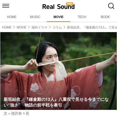
HOME
MUSIC
MOVIE
TECH
BOOK
HOME
MOVIE
国内ドラマ
コラム
新垣結衣、『鎌倉殿の13人』で見
新垣結衣、『鎌倉殿の13人』八重役で見せる今までにな
い“強さ” 物語の前半戦を牽引
文＝池沢奈々見