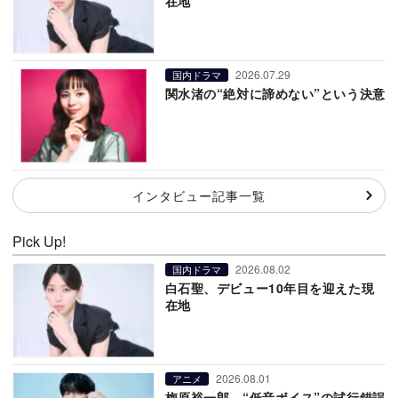
在地
2026.07.29
国内ドラマ
関水渚の“絶対に諦めない”という決意
インタビュー記事一覧
Pick Up!
2026.08.02
国内ドラマ
白石聖、デビュー10年目を迎えた現
在地
2026.08.01
アニメ
梅原裕一郎、“低音ボイス”の試行錯誤