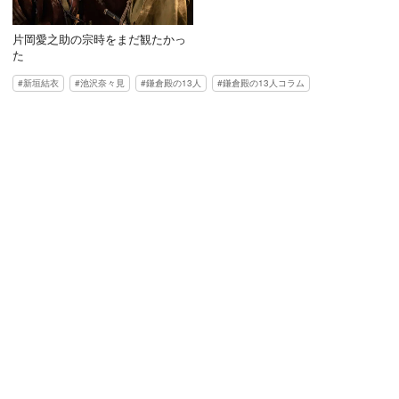
片岡愛之助の宗時をまだ観たかっ
た
新垣結衣
池沢奈々見
鎌倉殿の13人
鎌倉殿の13人コラム